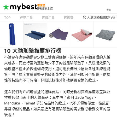
瑜珈墊
好物推薦服務
搜尋
10 大瑜珈墊推薦排行榜
TOP
運動用品
瑜珈用品
瑜珈墊
10 大瑜珈墊推薦排行榜
不論是在家運動還是定期上健身房鍛鍊，近年來有運動習慣的人越
來越多，而進行室內運動時少不了的就是瑜珈墊了。具緩衝效果的
瑜珈墊不僅止於做瑜珈時使用，還可用於伸展拉筋及各種訓練體能
等。除了厚度會影響墊子的緩衝能力外，其他例如可否折疊、便攜
性等特點也不可忽略，仔細比較後才能找到最合適的款式。
這次我們將介紹瑜珈墊的選購要點，同時分析材質與厚度等差異並
推薦10款市面上的人氣商品；其中除了來自 Jade Yoga、
Manduka、Taimat 等知名品牌的款式，也不乏價格便宜、性能卻
非常卓越的產品，如果最近有購買瑜珈墊的需求務必看到文章的最
後喔！