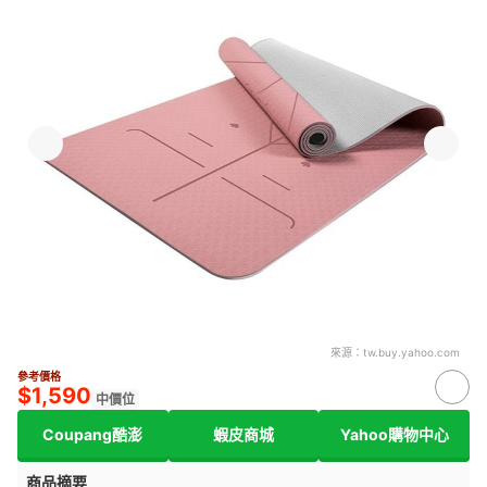
來源：
tw.buy.yahoo.com
參考價格
$1,590
中價位
Coupang酷澎
蝦皮商城
Yahoo購物中心
商品摘要