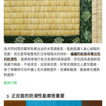
為天然材質的藺草有著淡淡的木質調香氣，能創造讓人身心放鬆的
氛圍。其也是常被應用於日本榻榻米的材料，
編織的紋路有著出色
的防滑性
，能夠用來進行各式各樣的瑜珈姿勢。但也因為表面較容
易藏污納垢、不易清洗，且容易在膝、肘等支撐部位上產生壓痕，
除了伸展時可另外鋪上毛巾或軟墊外，皮膚較敏感、脆弱者也應斟
酌選用。
看排行榜
正反面的防滑性能都很重要
3