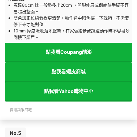
寬達80cm 比一般墊多出20cm ，開腳伸展或側躺時手腳不容
易超出墊面。
雙色讓正位線看得更清楚，動作途中眼角掃一下就夠，不需要
停下來才能對位。
10mm 厚度吸收落地聲響，在家做踏步或跳躍動作時不容易吵
到樓下鄰居。
點我看Coupang酷澎
點我看蝦皮商城
點我看Yahoo購物中心
資訊錯誤回報
No.5