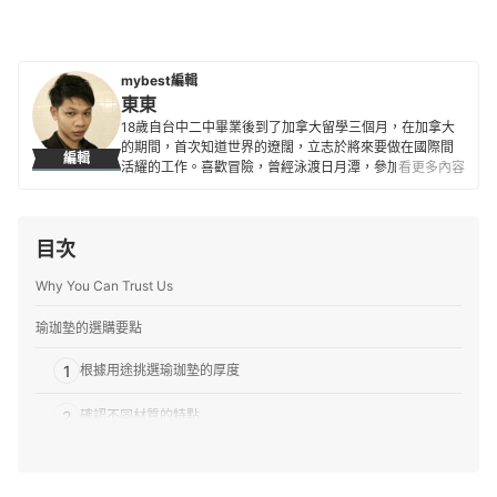
mybest編輯
東東
18歲自台中二中畢業後到了加拿大留學三個月，在加拿大
的期間，首次知道世界的遼闊，立志於將來要做在國際間
編輯
活耀的工作。喜歡冒險，曾經泳渡日月潭，參加蘭嶼馬拉
看更多內容
松，以及單人24小時摩托車環台。目前到日本即將進入第8
年，8年生涯皆在 SHAREHOUSE 度過，曾經接受過山口
縣和熊本縣的電視訪問。
目次
東東的簡介
Why You Can Trust Us
瑜珈墊的選購要點
1
根據用途挑選瑜珈墊的厚度
2
確認不同材質的特點
3
正反面的防滑性能都很重要