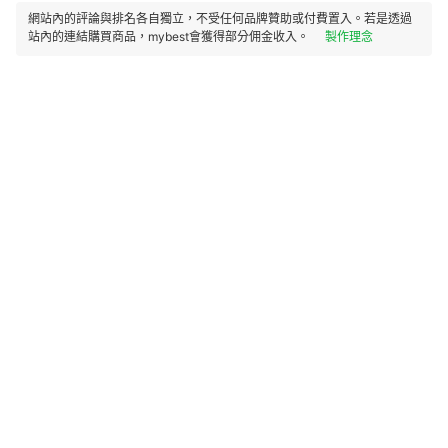
網站內的評論與排名各自獨立，不受任何品牌贊助或付費置入。若是透過
站內的連結購買商品，mybest會獲得部分佣金收入。
製作理念