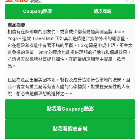
$2,400
中價位
Coupang酷澎
蝦皮商城
商品摘要
相信有在練瑜珈的朋友們，或多或少都有聽過美國品牌 Jade
Yoga。這款 Travel Mat 正如其名是條適合攜帶外出的瑜珈墊，
它在輕盈和機能中有著不錯的平衡，1.5kg算是中規中矩、不會太
有負擔的重量，3mm的厚度也能提供理想的抓地力和保護效果，
並透過天然橡膠材質提升彈性，在輕量級瑜珈墊中實屬一款佳
品。
且因為產品出自美國本地，製程及成分皆須符合當地的法規，因
此不會含有重金屬等有害人體的化學物質，對重視安全性的人來
說，想必會是個理想的選擇之一。
點我看Coupang酷澎
點我看蝦皮商城