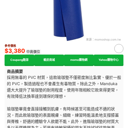
來源：
momoshop.com.tw
參考價格
$3,380
中高價位
Coupang酷澎
蝦皮商城
momo購物網
Yahoo購物中心
商品摘要
採用無毒的 PVC 材質，這款瑜珈墊不僅密度無比紮實、優於一般
的 PVC，製造過程也不會產生有毒物質。除此之外，Manduka
還大大提升了瑜珈墊的耐用程度，使用年限相較它款來得更常，
有效降低汰換率達到環保的理想。
瑜珈墊畢竟會直接接觸到肌膚，有時候甚至可能造成不適的狀
況，而此款瑜珈墊的表面親膚、細緻，練習時能溫柔地支撐膝蓋
與脊椎，舒適的體驗令人欲罷不能。此外，進階瑜珈墊的材質大
多以天然橡膠為主，若是有過敏困擾的朋友不妨試試這款無毒