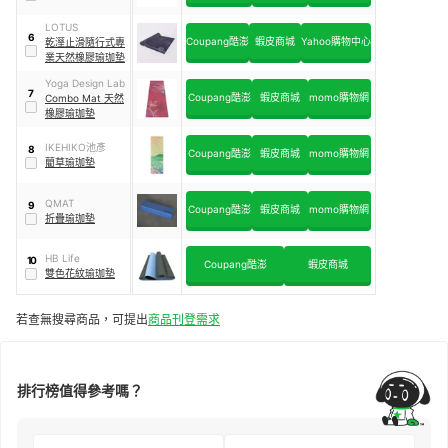
LOTUS
6
Coupang酷澎
蝦皮商城
Yahoo購物中心
乾溼止滑隨行式專
業天然橡膠瑜珈墊
Yoga Design Lab
7
Coupang酷澎
蝦皮商城
momo購物網
Combo Mat 天然
橡膠瑜珈墊
IKEHIKO池彥
8
Coupang酷澎
蝦皮商城
momo購物網
藺草瑜珈墊
QMAT
9
Coupang酷澎
蝦皮商城
momo購物網
折疊瑜珈墊
HB Life
10
Coupang酷澎
蝦皮商城
雙色花紋瑜珈墊
若查無搜尋商品，可提出
商品刊登需求
排行榜值得參考嗎？