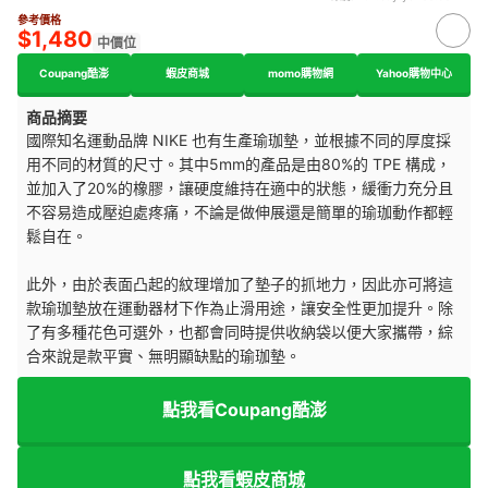
參考價格
$1,480
中價位
Coupang酷澎
蝦皮商城
momo購物網
Yahoo購物中心
商品摘要
國際知名運動品牌 NIKE 也有生產瑜珈墊，並根據不同的厚度採
用不同的材質的尺寸。其中5mm的產品是由80%的 TPE 構成，
並加入了20%的橡膠，讓硬度維持在適中的狀態，緩衝力充分且
不容易造成壓迫處疼痛，不論是做伸展還是簡單的瑜珈動作都輕
鬆自在。
此外，由於表面凸起的紋理增加了墊子的抓地力，因此亦可將這
款瑜珈墊放在運動器材下作為止滑用途，讓安全性更加提升。除
了有多種花色可選外，也都會同時提供收納袋以便大家攜帶，綜
合來說是款平實、無明顯缺點的瑜珈墊。
點我看Coupang酷澎
點我看蝦皮商城