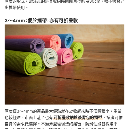
厚度的款式。需注意的是其收納時圓圈直徑約為30cm，較不適合外
出攜帶使用。
3〜4mm：便於攜帶，亦有可折疊款
厚度僅3～4mm的產品最大優點就在於收起來時不僅體積小，重量
也較輕盈，市面上甚至也有
可折疊收納於後背包的類型
，讀者可依
自身的需求做選擇。不過薄型瑜珈墊的緩衝、防滑性能皆稍嫌不