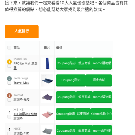
接下來，就讓我們一起來看看10大人氣瑜珈墊吧。各個商品皆有其
值得推薦的優點，想必能幫助大家找到最合適的款式。
人氣排行
商品
圖片
價格
Manduka
1
Coupang酷澎
蝦皮商城
momo購物網
PROlite Mat 瑜珈
墊
Jade Yoga
2
Coupang酷澎
蝦皮商城
Travel Mat
Taimat
3
Coupang酷澎
蝦皮商城
momo購物網
瑜珈墊 先知
X-BIKE
4
Coupang酷澎
蝦皮商城
Yahoo購物中心
TPE加厚款正位線
瑜珈墊
NIKE
5
Coupang酷澎
蝦皮商城
momo購物網
瑜珈墊 45D