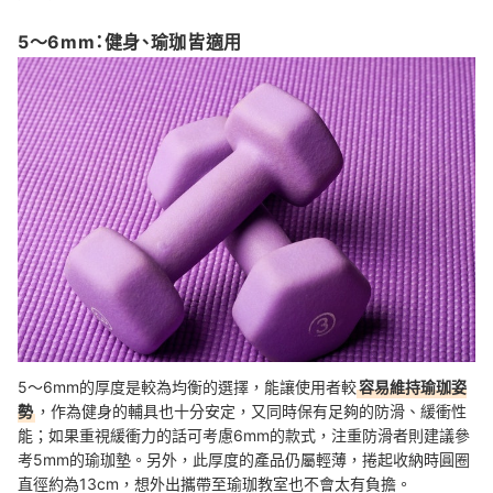
5〜6mm：健身、瑜珈皆適用
5〜6mm的厚度是較為均衡的選擇，能讓使用者較
容易維持瑜珈姿
勢
，作為健身的輔具也十分安定，又同時保有足夠的防滑、緩衝性
能；如果重視緩衝力的話可考慮6mm的款式，注重防滑者則建議參
考5mm的瑜珈墊。另外，此厚度的產品仍屬輕薄，捲起收納時圓圈
直徑約為13cm，想外出攜帶至瑜珈教室也不會太有負擔。