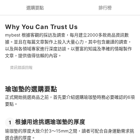
4
表面平整能使清潔更輕鬆
選購要點
排行榜
5
選擇適當的長寬
Why You Can Trust Us
6
附揹帶、收納袋較好攜帶
mybest 根據客觀的採訪及調查，每月建立2000多款商品資訊數
推薦十大瑜珈墊人氣排行榜
據。並且在每篇文章製作上投入大量心力，其中包含嚴謹的調查，
以及與各領域專家進行深度訪談。以豐富的知識及準確的情報製作
選購瑜珈墊的常見問題
文章，提供值得信賴的內容。
Q：新手應該選擇怎樣的瑜珈墊？
資訊錯誤回報
Q：防滑及緩衝性能要如何權衡？
瑜珈墊的選購要點
Q：瑜珈墊越輕越好嗎？
正式開始挑選商品之前，首先要介紹選購瑜珈墊時務必要確認的6項
Q：瑜珈墊也能用來健身嗎？
要點。
總結
根據用途挑選瑜珈墊的厚度
1
專家・達人愛用瑜珈墊推薦
瑜珈墊的厚度大致介於3～15mm之間，讀者可配合自身運動需求挑
選合適的厚度。