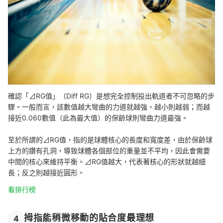
確認「⊿RG值」（Diff RG）是想完全控制投出軌道者不可忽略的步
驟。一般而言，該數值越大彎曲的力道就越強，越小則越弱；而越
接近0.060數值（此為最大值）的保齡球則彎曲力道最強。
至於所謂的⊿RG值，指的是球體核心的長度和寬度差，由於保齡球
上方的鑽有孔洞，導致球體各個部位的重量並不平均，因此會需要
中間的核心來維持平衡。⊿RG值越大，代表著核心的形狀就越細
長；反之則越接近圓形。
看排行榜
拇指能稍微移動的貼合度最理想
4