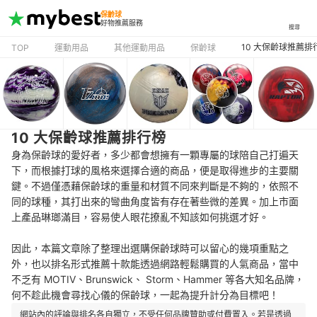
保齡球
好物推薦服務
搜尋
10 大保齡球推薦排
TOP
運動用品
其他運動用品
保齡球
10 大保齡球推薦排行榜
身為保齡球的愛好者，多少都會想擁有一顆專屬的球陪自己打遍天
下，而根據打球的風格來選擇合適的商品，便是取得進步的主要關
鍵。不過僅憑藉保齡球的重量和材質不同來判斷是不夠的，依照不
同的球種，其打出來的彎曲角度皆有存在著些微的差異。加上市面
上產品琳瑯滿目，容易使人眼花撩亂不知該如何挑選才好。
因此，本篇文章除了整理出選購保齡球時可以留心的幾項重點之
外，也以排名形式推薦十款能透過網路輕鬆購買的人氣商品，當中
不乏有 MOTIV、Brunswick、 Storm、Hammer 等各大知名品牌，
何不趁此機會尋找心儀的保齡球，一起為提升計分為目標吧！
網站內的評論與排名各自獨立，不受任何品牌贊助或付費置入。若是透過