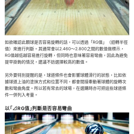
如欲確認此顆球是否容易旋轉的話，可以透過「RG值」（迴轉半徑
值）來進行判斷。其通常會以2.460～2.800之間的數值做標示，
RG值越低越容易進行旋轉，但同時也意味著容易彎曲，因此為避免
提早掛鉤的情況，建議不妨選擇較高的數值。
另外要特別提醒的是，球道條件也會影響球體滑行的狀態，比如依
據球道上油的塗抹方式和位置不同，都會間接牽動著球體的旋轉次
數和彎曲角度。所以若有常去的球場，在選購時亦可把這些球道條
件一併列入考量。
以「⊿RG值」判斷是否容易彎曲