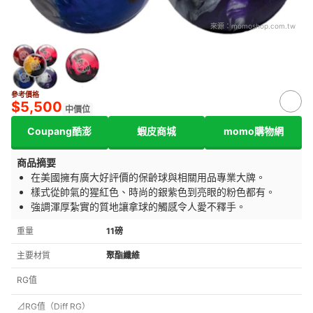
來源：
momoshop.com.tw
參考價格
$5,500
中價位
Coupang酷澎
蝦皮商城
momo購物網
商品摘要
在美國擁有廣大好評價的保齡球與相關用品專業大牌。
樣式從帥氣的猩紅色、時尚的銀紫色到亮眼的粉色都有。
強調渾厚紮實的質地讓拿球的觸感令人愛不釋手。
重量
11磅
主要材質
聚酯纖維
RG值
⊿RG值（Diff RG）