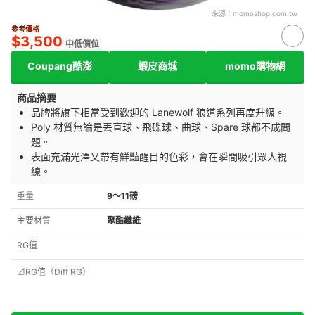
來源：
momoshop.com.tw
參考價格
$3,500
中低價位
Coupang酷澎
蝦皮商城
momo購物網
商品摘要
品牌將旗下相當受到歡迎的
Lanewolf 狼
道系列再度升級。
Poly 材質無論是丟直球、飛碟球、曲球、Spare 球都不成問
題。
表面充滿光澤又帶有鮮豔醒目的色彩，會在瞬間吸引眾人視
線。
重量
9～11磅
主要材質
聚酯纖維
RG值
⊿RG值（Diff RG）