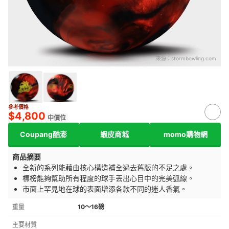
來源：
stormbowling.com
參考價格
$4,800
中價位
Coupang酷澎
蝦皮商城
momo購物網
商品摘要
全新的系列能藉由核心構造補全過去舊版的不足之處。
標榜能夠幫助所有程度的球手丟出心目中的完美弧線。
市面上罕見地在球的表面增添各款不同的迷人香氣。
重量
10～16磅
主要材質