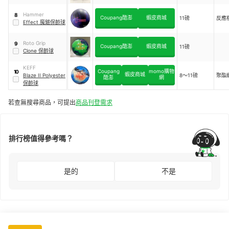
Hammer
8
Coupang酷澎
蝦皮商城
11磅
反應
Effect 魔鎚保齡球
Roto Grip
9
Coupang酷澎
蝦皮商城
11磅
Clone 保齡球
KEFF
Coupang
momo購物
10
蝦皮商城
Blaze II Polyester
8～11磅
聚酯
酷澎
網
保齡球
若查無搜尋商品，可提出
商品刊登需求
排行榜值得參考嗎？
是的
不是