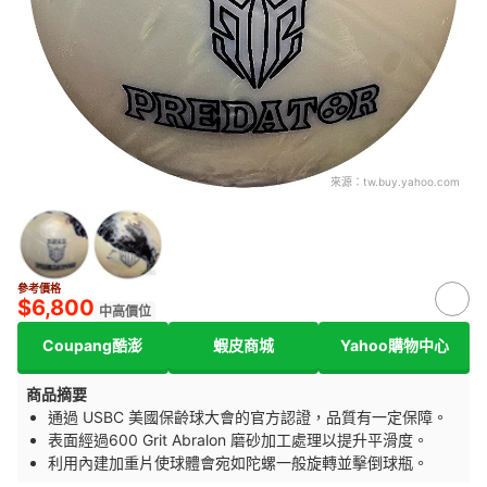
來源：
tw.buy.yahoo.com
參考價格
$6,800
中高價位
Coupang酷澎
蝦皮商城
Yahoo購物中心
商品摘要
通過 USBC 美國保齡球大會的官方認證，品質有一定保障。
表面經過600 Grit Abralon 磨砂加工處理以提升平滑度。
利用內建
加重片使球體會宛如陀螺一般旋轉並擊倒球瓶。