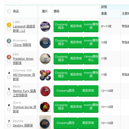
詳情
商品
圖片
價格
重量
主要
I-WEI
Coupang
momo購物
1
蝦皮商城
Lanewolf 狼道保
9～11磅
聚酯
酷澎
網
齡球
｜
L2
Brunswick
Coupang
momo購物
2
蝦皮商城
10磅
聚酯
酷澎
網
TZone 保齡球
Elite
Coupang
Yahoo購物
3
蝦皮商城
Predator Xmax
11磅
酷澎
中心
保齡球
Columbia 300
Coupang
momo購物
4
蝦皮商城
WD Polyester 保
11磅
聚酯
酷澎
網
齡球
Motiv
5
Coupang酷澎
蝦皮商城
Raptor Fury 猛禽
12～16磅
之怒保齡球
Storm
Coupang
momo購物
6
蝦皮商城
Tropical Surge 保
10～16磅
酷澎
網
齡球
Ebonite
7
Coupang酷澎
蝦皮商城
10～16磅
Destiny 保齡球