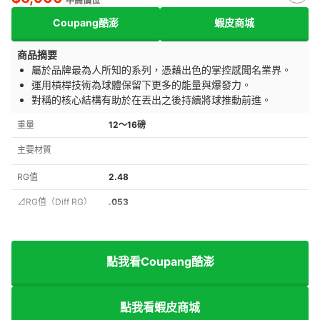
中高價位
Coupang酷澎
蝦皮商城
商品摘要
屬於品牌最為人所知的系列，憑藉出色的掌控感聞名業界。
運用槓桿技術為球體保留下更多的能量與爆發力。
對稱的核心結構有助於在丟出之後持續將球推動前進。
重量
12～16磅
主要材質
RG值
2.48
⊿RG值（Diff RG）
.053
點我看Coupang酷澎
點我看蝦皮商城