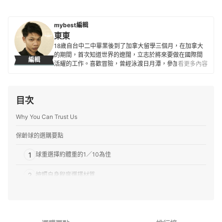
mybest編輯
東東
18歲自台中二中畢業後到了加拿大留學三個月，在加拿大
的期間，首次知道世界的遼闊，立志於將來要做在國際間
編輯
活耀的工作。喜歡冒險，曾經泳渡日月潭，參加蘭嶼馬拉
看更多內容
松，以及單人24小時摩托車環台。目前到日本即將進入第8
年，8年生涯皆在 SHAREHOUSE 度過，曾經接受過山口
縣和熊本縣的電視訪問。
目次
東東的簡介
Why You Can Trust Us
保齡球的選購要點
1
球重選擇約體重的1／10為佳
2
按照自身程度選擇材質
3
留意保齡球的控制性能
4
拇指能稍微移動的貼合度最理想