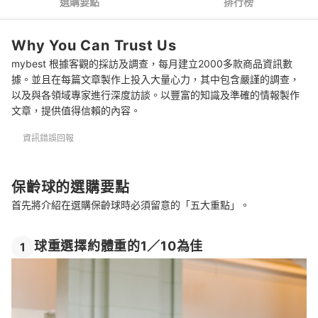
選購要點
排行榜
5
時尚設計有助提升幹勁
Why You Can Trust Us
保齡球 推薦排行榜
mybest 根據客觀的採訪及調查，每月建立2000多款商品資訊數
選購保齡球的常見問題
據。並且在每篇文章製作上投入大量心力，其中包含嚴謹的調查，
以及與各領域專家進行深度訪談。以豐富的知識及準確的情報製作
若想精進技術，是否該準備多顆不同的保齡球呢？
文章，提供值得信賴的內容。
初學者需要購買高階的保齡球嗎？
資訊錯誤回報
何時開始適合自己購買一顆專屬球呢？
總結
保齡球的選購要點
首先將介紹在選購保齡球時必須留意的「五大重點」。
球重選擇約體重的1／10為佳
1