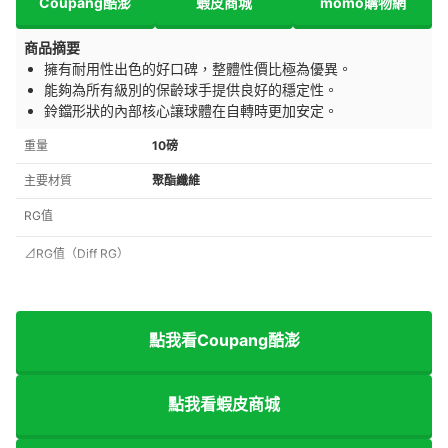
Coupang酷澎
蝦皮商城
momo購物網
商品摘要
擁有耐用性出色的好口碑，整體性價比極為優異。
能夠為所有級別的保齡球手提供良好的穩定性。
鈴鐺形狀的
內部核心讓球體在自轉時更加安定。
重量
10磅
主要材質
聚酯纖維
RG值
⊿RG值（Diff RG）
點我看Coupang酷澎
點我看蝦皮商城