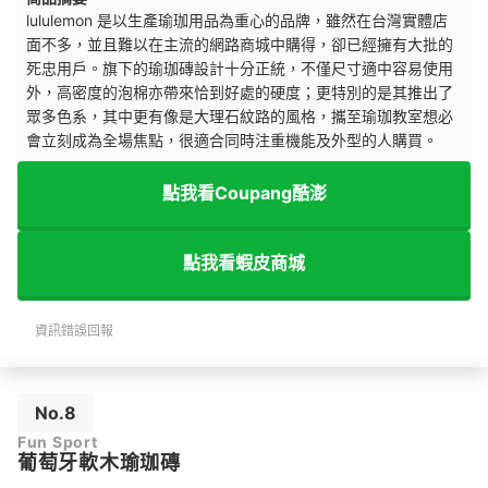
lululemon 是以生產瑜珈用品為重心的品牌，雖然在台灣實體店
面不多，並且難以在主流的網路商城中購得，卻已經擁有大批的
死忠用戶。旗下的瑜珈磚設計十分正統，不僅尺寸適中容易使用
外，高密度的泡棉亦帶來恰到好處的硬度；更特別的是其推出了
眾多色系，其中更有像是大理石紋路的風格，攜至瑜珈教室想必
會立刻成為全場焦點，很適合同時注重機能及外型的人購買。
點我看Coupang酷澎
點我看蝦皮商城
資訊錯誤回報
No.8
Fun Sport
葡萄牙軟木瑜珈磚