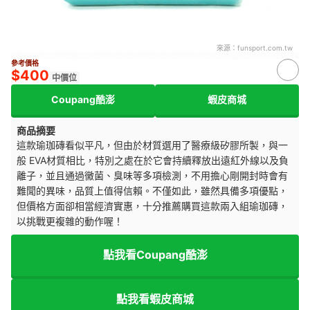
來源：
funsport.com.tw
參考價格
$400
中價位
Coupang酷澎
蝦皮商城
商品摘要
這款瑜珈磚看似平凡，但由於材質選用了醫療級矽膠所製，與一
般 EVA材質相比，特別之處在於它會持續釋放出遠紅外線以及負
離子，並且通過黴菌、臭味等多項檢測，不用擔心剛開封時會有
難聞的異味，品質上值得信賴。不僅如此，雖然具備多項優點，
但價格方面卻相當經濟實惠，十分推薦購買這款兩入組瑜珈磚，
以挑戰更複雜的動作喔！
點我看Coupang酷澎
點我看蝦皮商城