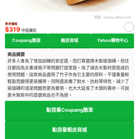
來源：
tw.buy.yahoo.com
參考價格
$319
中低價位
Coupang酷澎
蝦皮商城
Yahoo購物中心
商品摘要
許多人會為了增加訓練的安定感，而打算選擇木製瑜珈磚，但往
往都因為太重或吸汗等問題打退堂鼓。為了減去木製材質造成的
使用問題，這款商品選用了竹子作為它主要的原料，不僅重量較
輕盈而變得更易攜帶，同時還具備了耐水、抗蛀等特性，減少了
瑜珈磚的清潔問題而更為實用，也大大延長了木頭的壽命，可說
是木製款中的首選商品也不為過。
點我看Coupang酷澎
點我看蝦皮商城