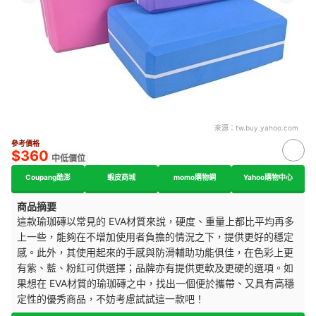
來源：
tw.buy.yahoo.com
參考價格
$360
中低價位
Coupang酷澎
蝦皮商城
momo購物網
Yahoo購物中心
商品摘要
這款瑜珈磚以常見的 EVA材質來說，硬度、重量上都比平均再多
上一些，能夠在不增加使用者負擔的情況之下，提供更好的穩定
感。此外，其使用起來的手感與防滑輔助功能俱佳，在色彩上更
有紫、藍、粉紅可供選擇；品牌亦有提供更軟及更硬的選項。如
果想在 EVA材質的瑜珈磚之中，找出一個便於攜帶、又具有高穩
定性的優秀商品，不妨考慮試試這一款吧！