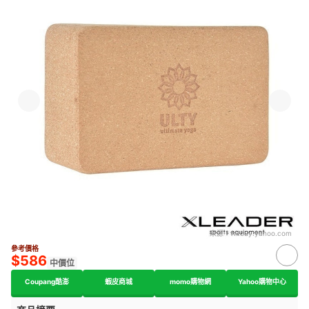
來源：
tw.buy.yahoo.com
參考價格
$586
中價位
Coupang酷澎
蝦皮商城
momo購物網
Yahoo購物中心