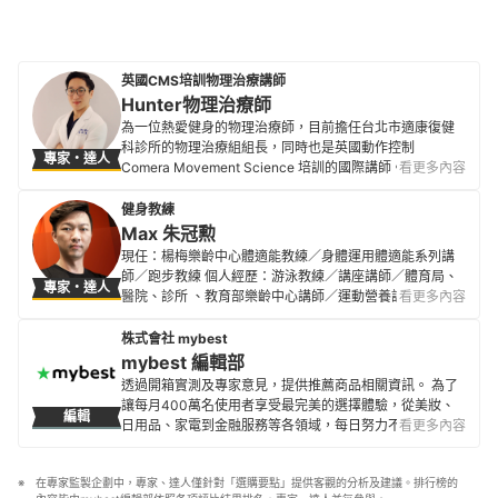
英國CMS培訓物理治療講師
Hunter物理治療師
為一位熱愛健身的物理治療師，目前擔任台北市適康復健
科診所的物理治療組組長，同時也是英國動作控制
專家・達人
Comera Movement Science 培訓的國際講師。 工作之
看更多內容
餘，希望能藉由寫文章、拍影片，分享有關於「骨骼肌肉
系統疾病」、「常見運動傷害」、「傷後訓練」等醫療保
健身教練
健知識供讀者參考。
Max 朱冠勲
Hunter物理治療師的簡介
現任：楊梅樂齡中心體適能教練／身體運用體適能系列講
師／跑步教練 個人經歷：游泳教練／講座講師／體育局、
專家・達人
醫院、診所 、教育部樂齡中心講師／運動營養訓練證照／
看更多內容
課程講師
Max 朱冠勲的簡介
株式會社 mybest
mybest 編輯部
透過開箱實測及專家意見，提供推薦商品相關資訊。 為了
讓每月400萬名使用者享受最完美的選擇體驗，從美妝、
編輯
日用品、家電到金融服務等各領域，每日努力不懈地製作
看更多內容
全新內容。
mybest 編輯部的簡介
在專家監製企劃中，專家、達人僅針對「選購要點」提供客觀的分析及建議。排行榜的