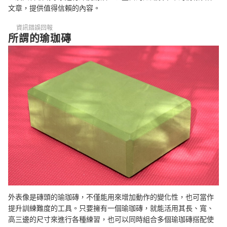
文章，提供值得信賴的內容。
Q：瑜珈磚有助於改善駝背？
資訊錯誤回報
所謂的瑜珈磚
瑜珈磚的使用方法
其他瑜珈輔具
總結
外表像是磚頭的瑜珈磚，不僅能用來增加動作的變化性，也可當作
提升訓練難度的工具。只要擁有一個瑜珈磚，就能活用其長、寬、
高三邊的尺寸來進行各種練習，也可以同時組合多個瑜珈磚搭配使