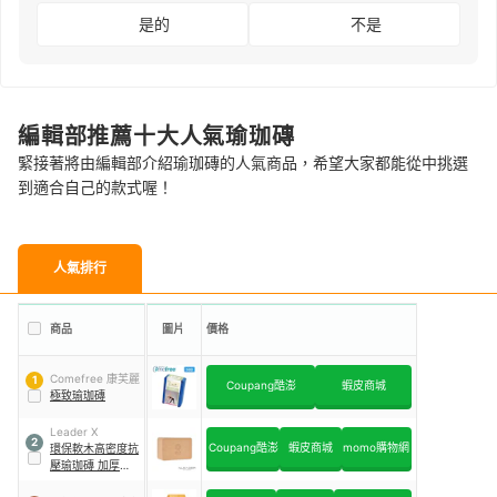
是的
不是
編輯部推薦十大人氣瑜珈磚
緊接著將由編輯部介紹瑜珈磚的人氣商品，希望大家都能從中挑選
到適合自己的款式喔！
人氣排行
商品
圖片
價格
Comefree 康芙麗
1
Coupang酷澎
蝦皮商城
極致瑜珈磚
Leader X
2
Coupang酷澎
蝦皮商城
momo購物網
環保軟木高密度抗
壓瑜珈磚 加厚加重
款