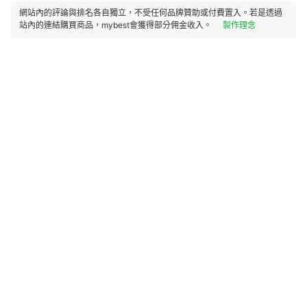
網站內的評論與排名各自獨立，不受任何品牌贊助或付費置入。若是透過
站內的連結購買商品，mybest會獲得部分佣金收入。
製作理念