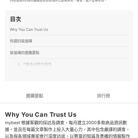
內容皆由mybest編輯部依照各項評比結果排名，專家、達人並無參與。
目次
Why You Can Trust Us
所謂的瑜珈磚
瑜珈磚的選購要點
1
了解各材質的特性
2
根據自身能力與需求，選擇適合的尺寸
3
選擇便於攜帶的款式
選購要點
排行榜
編輯部推薦十大人氣瑜珈磚
Why You Can Trust Us
專家解惑！選購瑜珈磚的常見問題
mybest 根據客觀的採訪及調查，每月建立2000多款商品資訊數
Q：該如何挑選瑜珈磚的硬度？
據。並且在每篇文章製作上投入大量心力，其中包含嚴謹的調查，
以及與各領域專家進行深度訪談。以豐富的知識及準確的情報製作
Q：瑜珈磚能幫助重訓嗎？