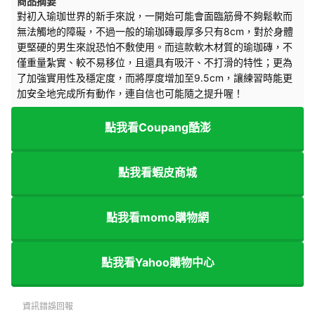
商品摘要
對初入瑜珈世界的新手來說，一開始可能會面臨筋骨不夠鬆軟而
無法觸地的障礙，不過一般的瑜珈磚最厚多只有8cm，對於身體
更堅硬的男生來說恐怕不敷使用。而這款軟木材質的瑜珈磚，不
僅重量紮實、較不易移位，且還具有吸汗、不打滑的特性；更為
了加強實用性及穩定度，而將厚度增加至9.5cm，讓練習時能更
加安全地完成所有動作，連自信也可能隨之提升喔！
點我看Coupang酷澎
點我看蝦皮商城
點我看momo購物網
點我看Yahoo購物中心
資訊錯誤回報