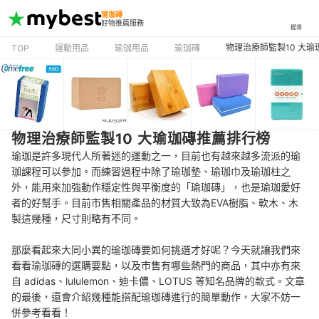
瑜珈磚
好物推薦服務
搜尋
物理治療師監製10 大
TOP
運動用品
瑜珈用品
瑜珈磚
物理治療師監製10 大瑜珈磚推薦排行榜
瑜珈是許多現代人所著迷的運動之一，目前也有越來越多流派的瑜
珈課程可以參加。而練習過程中除了瑜珈墊、瑜珈巾及瑜珈柱之
外，能用來加強動作穩定性與平衡度的「瑜珈磚」，也是瑜珈愛好
者的好幫手。目前市售相關產品的材質大致為EVA樹脂、軟木、木
製這幾種，尺寸則略有不同。
那麼看起來大同小異的瑜珈磚要如何挑選才好呢？今天就讓我們來
看看瑜珈磚的選購要點，以及市售有哪些熱門的商品，其中亦有來
自 adidas、lululemon、迪卡儂、LOTUS 等知名品牌的款式。文章
的最後，還會介紹幾種能搭配瑜珈磚進行的簡單動作，大家不妨一
併參考看看！