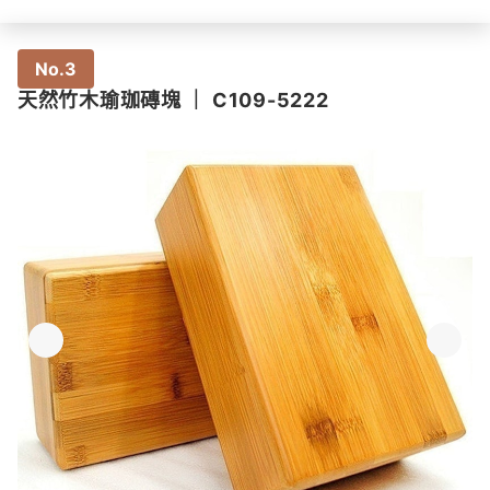
No.3
天然竹木瑜珈磚塊
｜
C109-5222