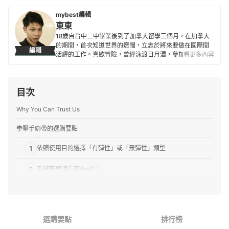
mybest編輯
東東
18歲自台中二中畢業後到了加拿大留學三個月，在加拿大
的期間，首次知道世界的遼闊，立志於將來要做在國際間
編輯
活耀的工作。喜歡冒險，曾經泳渡日月潭，參加蘭嶼馬拉
看更多內容
松，以及單人24小時摩托車環台。目前到日本即將進入第8
年，8年生涯皆在 SHAREHOUSE 度過，曾經接受過山口
縣和熊本縣的電視訪問。
目次
東東的簡介
Why You Can Trust Us
拳擊手綁帶的選購要點
1
依照使用目的選擇「有彈性」或「無彈性」類型
2
手綁帶建議長度4m以上
3
手套式綁帶: 省去纏綁的工夫
推薦十大拳擊手綁帶人氣排行榜
選購要點
排行榜