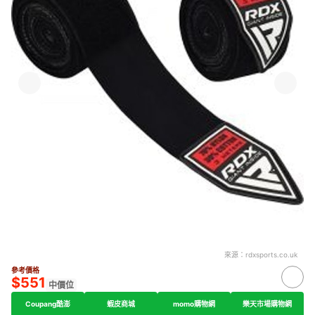
來源：
rdxsports.co.uk
參考價格
$551
中價位
Coupang酷澎
蝦皮商城
momo購物網
樂天市場購物網