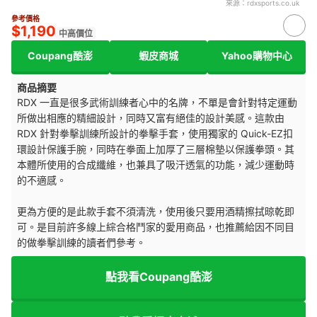
來源：
rdxsports.co.uk
參考價格
$1,190
中高價位
Coupang酷澎
蝦皮商城
Yahoo購物中心
商品摘要
RDX 一直是很多武術訓練者心中的名牌，不單是會針對特定運動
所做出相應的精細設計，同時又富有絕佳的設計美感。這款由
RDX 針對拳擊訓練所設計的拳擊手套，使用獨家的 Quick-EZ扣
環設計保護手腕，同時在拳面上加厚了三層棉墊以保護拳頭。其
本體所使用的合成纖維，也兼具了吸汗透氣的功能，減少運動時
的不適感。
更為方便的是此款手套不須清洗，使用後只要用酒精擦拭晾乾即
可。是目前許多線上綜合格鬥家的愛用商品，也推薦給因不同目
的做拳擊訓練的讀者們參考。
點我看Coupang酷澎