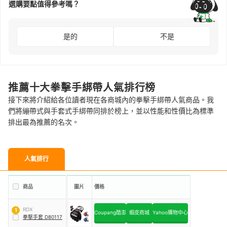
選購要點值得參考嗎？
是的
不是
推薦十大拳擊手綁帶人氣排行榜
接下來將介紹給各位讀者現在各商城內的拳擊手綁帶人氣商品。我
們將繃帶式與手套式手綁帶同排於榜上，並以性能和性價比為標準
排出最為推薦的名次。
人氣排行
商品
圖片
價格
RDX
1
Coupang酷澎
蝦皮商城
Yahoo購物中心
拳擊⼿套 D80117