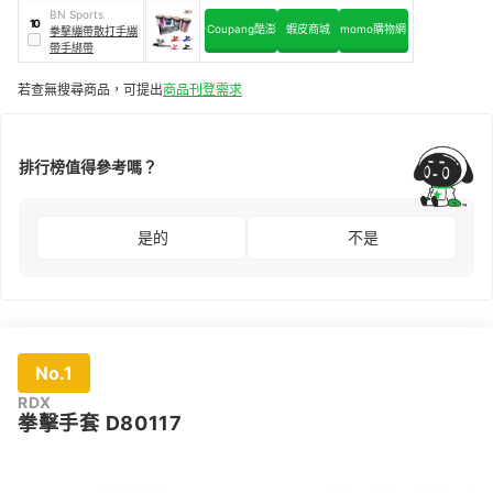
BN Sports
10
Coupang酷澎
蝦皮商城
momo購物網
拳擊繃帶散打手繃
帶手綁帶
若查無搜尋商品，可提出
商品刊登需求
排行榜值得參考嗎？
是的
不是
No.1
RDX
拳擊⼿套 D80117