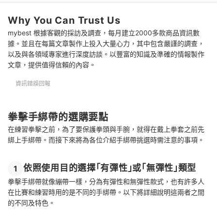
運動完記得擦去汗水避免感冒
Why You Can Trust Us
總結
mybest 根據客觀的採訪及調查，每月建立2000多款商品資訊數
據。並且在每篇文章製作上投入大量心力，其中包含嚴謹的調查，
以及與各領域專家進行深度訪談。以豐富的知識及準確的情報製作
文章，提供值得信賴的內容。
資訊錯誤回報
拳擊手綁帶的選購要點
在練習拳擊之前，為了要保護拳頭與手腕，就得在戴上拳套之前先
綁上手綁帶。而接下來將為各位介紹手綁帶挑選時需注意的事項。
依照使用目的選擇「有彈性」或「無彈性」類型
1
拳擊手綁帶就像繃帶一樣，分為有彈性和無彈性款式，也有許多人
在比賽和練習時用的是不同的手綁帶。以下將詳細說明這兩者之間
的不同及特色。