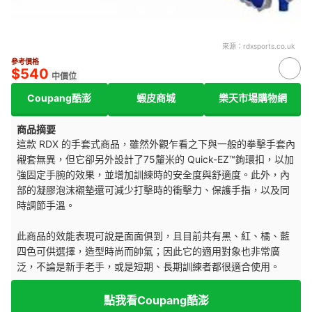
來源：
rdxsports.co.uk
參考價格
$540
中價位
Coupang酷澎
蝦皮商城
樂天市場購物網
商品摘要
這款 RDX 的手套式商品，雖然外觀乍看之下與一般的拳擊手套內
襯套無異，但它卻另外設計了75釐米的 Quick-EZ™鉤環扣，以加
強固定手腕的效果，並增加訓練時的安全度與舒適度。此外，內
部的凝膠泡沫襯墊還可減少打擊時的衝擊力、保護手指，以及同
時調節手溫。
此商品的效能表現可說是面面俱到，且目前共有黑、紅、橘、藍
四色可供選擇，造型時尚而帥氣；因此它的適用對象也非常廣
泛，不論是新手老手，或是短期、長期訓練者都很適合使用。
點我看Coupang酷澎