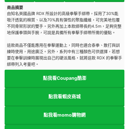
商品摘要
由知名英國品牌 RDX 所設計的高級拳擊手綁帶，採用了30%能
吸汗透氣的棉質、以及70%具有彈性的聚脂纖維，可完美地包覆
不同骨架形狀的雙手。另外再加上本款綁帶長約4.5m，足夠完整
地保護拳頭與手腕，可說是具備所有拳擊手綁帶所需的優點。
這款商品不僅能應用在拳擊運動上，同時也適合泰拳、散打與訓
練時使用，用途廣泛。另外，系列中有三種顏色可供選擇，若想
要在拳擊訓練時展現出自己的硬派風格，就將這款 RDX 的拳擊手
綁帶列入考量吧。
點我看Coupang酷澎
點我看蝦皮商城
點我看momo購物網