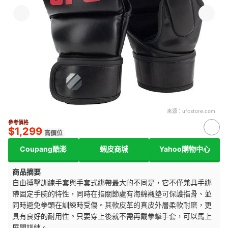
來源：
ufcstore.com
參考價格
$1,299
高價位
Coupang酷澎
蝦皮商城
Yahoo購物中心
商品摘要
自由搏擊訓練手套與手套式綁帶最大的不同是，它不僅兼具手綁
帶固定手腕的特性，同時在指關節處有海綿襯墊可保護指骨、並
同時避免拳頭在訓練時受傷。其軟皮革的真皮外層柔軟耐磨，更
具有良好的耐用性。只要穿上後就不需再戴拳擊手套，可以馬上
展開訓練。