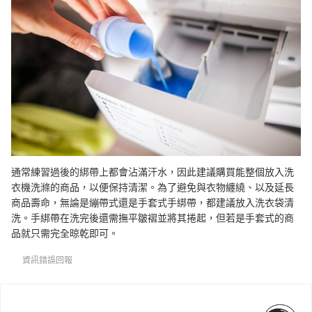
通常練習過後的綁帶上都會沾滿汗水，因此建議購買能整個放入洗
衣機洗滌的商品，以便保持清潔。為了避免與衣物纏繞、以及延長
商品壽命，無論是繃帶式還是手套式手綁帶，都建議放入洗衣袋清
洗。手綁帶在洗完後還需撫平皺褶並將其捲起，但若是手套式的商
品就只需完全晾乾即可。
資訊錯誤回報