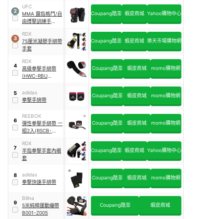
UFC
2
Coupang酷澎
蝦皮商城
Yahoo購物中心
MMA 露指格鬥/⾃
由搏擊訓練⼿
套-7oz
RDX
3
Coupang酷澎
蝦皮商城
樂天市場購物網
75厘米凝膠手綁帶
手套
RDX
4
Coupang酷澎
蝦皮商城
momo購物網
高級拳擊手綁帶
(HWC-RBU
450CM)
adidas
5
Coupang酷澎
蝦皮商城
momo購物網
拳擊手綁帶
REEBOK
6
Coupang酷澎
蝦皮商城
momo購物網
彈性拳擊手綁帶 一
組2入(RSCB-
11158)
RDX
7
Coupang酷澎
蝦皮商城
Yahoo購物中心
半指拳擊手套內襯
套
adidas
8
Coupang酷澎
蝦皮商城
momo購物網
拳擊快速手綁帶
Billna
9
Coupang酷澎
蝦皮商城
5米純棉運動繃帶
B001-Z005