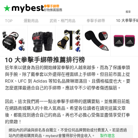
拳擊手綁帶
好物推薦服務
搜尋
10 大拳擊
TOP
運動用品
武術・格鬥用品
拳擊手綁帶
10 大拳擊手綁帶推薦排行榜
近年來以健身為目的開始練習拳擊的人越來越多，而為了保護拳頭
與手腕，除了戴拳套以外還得在裡面綁上手綁帶。但目前市面上從
RDX、UFC 到 Adidas 等知名品牌琳瑯滿目、且價格幅度也大，要
怎麼選擇最適合自己的手綁帶，應該令不少初學者傷透腦筋。
因此，這次我們將一一點出拳擊手綁帶的選購要點，並推薦目前能
在網路商城購入的十款人氣商品。希望各位讀者在讀完這篇文章
後，都能找到適合自己的商品，再也不必擔心受傷並盡情享受打拳
的樂趣！
網站內的評論與排名各自獨立，不受任何品牌贊助或付費置入。若是透過
站內的連結購買商品，mybest會獲得部分佣金收入。
製作理念