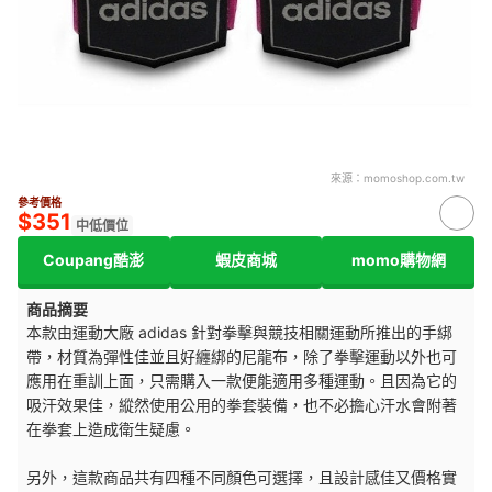
來源：
momoshop.com.tw
參考價格
$351
中低價位
Coupang酷澎
蝦皮商城
momo購物網
商品摘要
本款由運動大廠 adidas 針對拳擊與競技相關運動所推出的手綁
帶，材質為彈性佳並且好纏綁的尼龍布，除了拳擊運動以外也可
應用在重訓上面，只需購入一款便能適用多種運動。且因為它的
吸汗效果佳，縱然使用公用的拳套裝備，也不必擔心汗水會附著
在拳套上造成衛生疑慮。
另外，這款商品共有四種不同顏色可選擇，且設計感佳又價格實