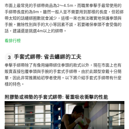
市面上最常見的手綁帶商品為2～4.5m，而職業拳擊手最常使用的
手綁帶長度約為9m。雖然一般人並不需要用到那樣的長度，但若綁
帶太短的話纏綁圈數就會減少，這樣一來也無法確實地保護拳頭與
手腕。撇除性別與手的大小等因素不談，若要確保拳頭不會受傷的
話，建議還是挑選4m以上的綁帶。
看排行榜
手套式綁帶: 省去纏綁的工夫
3
拳擊手綁帶除了有像用繃帶綁住拳頭的款式以外，現在市面上也有
販賣直接包覆拳頭與手腕的手套式手綁帶。由於此類型穿戴十分簡
單，因此非常推薦給初學者使用。以下將介紹手套式手綁帶有什麼
樣的特色。
附膠墊或棉墊的手套式綁帶: 著重吸收衝擊的性能