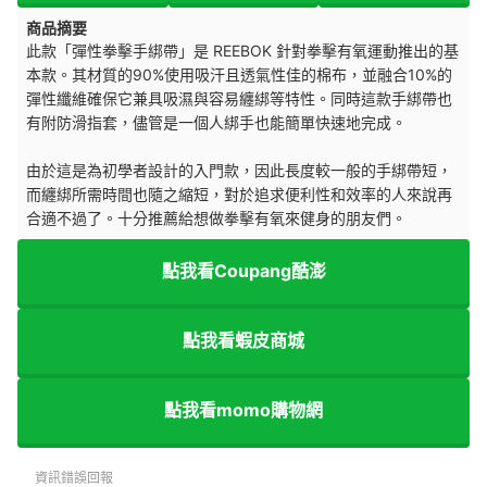
商品摘要
此款「彈性拳擊手綁帶」是 REEBOK 針對拳擊有氧運動推出的基
本款。其材質的90%使用吸汗且透氣性佳的棉布，並融合10%的
彈性纖維確保它兼具吸濕與容易纏綁等特性。同時這款手綁帶也
有附防滑指套，儘管是一個人綁手也能簡單快速地完成。
由於這是為初學者設計的入門款，因此長度較一般的手綁帶短，
而纏綁所需時間也隨之縮短，對於追求便利性和效率的人來說再
合適不過了。十分推薦給想做拳擊有氧來健身的朋友們。
點我看Coupang酷澎
點我看蝦皮商城
點我看momo購物網
資訊錯誤回報