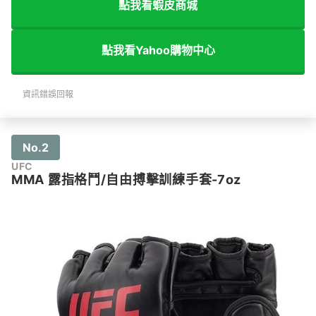
點我看蝦皮商城
點我看Yahoo購物中心
資訊錯誤回報
No.2
UFC
MMA 露指格鬥/⾃由搏擊訓練⼿套-7oz