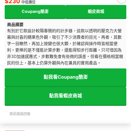
$230
中低價位
Coupang酷澎
蝦皮商城
商品摘要
有別於它款設計較陽春簡約的計步器，這款以透明的壓克力大螢
幕與討喜的糖果色外觀，吸引了不少消費者的目光。再者，其數
字一目瞭然，再加上按鍵也很大顆，於確認與操作時皆相當便
利。更棒的是不僅能計算步數，還能得知步行距離。只可惜因為
非3D加速感應式，步數難免會有些微的誤差。但看在價格相當親
民的份上，基本上仍算外觀與內在兼具的實用產品。
點我看Coupang酷澎
點我看蝦皮商城
資訊錯誤回報