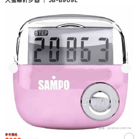
大螢幕計步器
｜
JB-B909L
來源：
pcstore.com.tw
參考價格