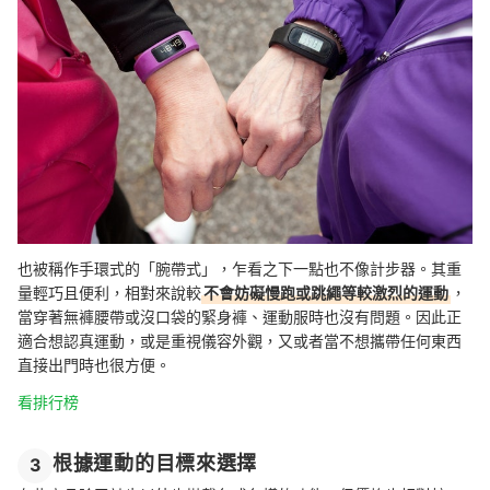
也被稱作手環式的「腕帶式」，乍看之下一點也不像計步器。其重
量輕巧且便利，
相對來說
較
不會妨礙慢跑或跳繩等較激烈的運動
，
當穿著無褲腰帶或沒口袋的緊身褲、運動服時也沒有問題。因此正
適合想認真運動，或是重視儀容外觀，又或者當不想攜帶任何東西
直接出門時也很方便。
看排行榜
根據運動的目標來選擇
3