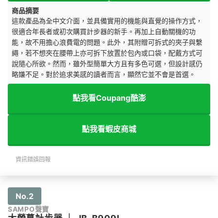
商品摘要
這款產品為全中文介面，並具備實用的機能與直覺的操作方式，
很適合年長者或初次購買計步器的新手。再加上自動關機的功
能，故不用擔心浪費電的問題。此外，其附贈可拆式的夾子與繫
繩，若不想夾在腰帶上亦可拆下放置於包內或口袋，配戴方式可
說隨心所欲。然而，雖外型簡單大方且有多色可選，但設計感仍
略嫌不足。對於追求美感的讀者而言，顯然它並不會是首選。
點我看Coupang酷澎
點我看蝦皮商城
資訊錯誤回報
No.2
SAMPO聲寶