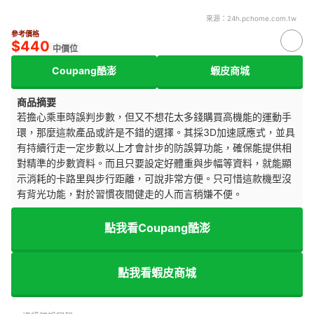
來源：
24h.pchome.com.tw
參考價格
$440
中價位
Coupang酷澎
蝦皮商城
商品摘要
若擔心乘車時誤判步數，但又不想花太多錢購買高機能的運動手
環，那麼這款產品或許是不錯的選擇。其採
3D加速感應式，並具
有持續行走一定步數以上才會計步的防誤算功能
，確保能提供相
對精準的步數資料。而且只要設定好體重與步幅等資料，就能顯
示消耗的卡路里與步行距離，可說非常方便。只可惜這款機型沒
有背光功能，對於習慣夜間健走的人而言稍嫌不便。
點我看Coupang酷澎
點我看蝦皮商城