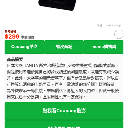
來源：
tanita.co.jp
參考價格
$299
中低價位
Coupang酷澎
蝦皮商城
momo購物網
商品摘要
日本大廠 TANITA 所推出的這款計步器雖然是採用震動式感應，
但是使用者能依據自己的步伐調整偵測靈敏度，故能有效減少誤
差。此外，大字幕的顯示螢幕下方備有步數熱量對照表，得以自
行換算出消耗的卡路里量。再者，電池蓋的部分採半透明設計，
為外觀增添一絲質感。雖屬價格平易近人的入門型，但就一般使
用來說已十分足夠，且耐用性也有一定保障。
點我看Coupang酷澎