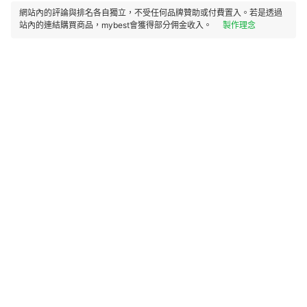
網站內的評論與排名各自獨立，不受任何品牌贊助或付費置入。若是透過
站內的連結購買商品，mybest會獲得部分佣金收入。
製作理念