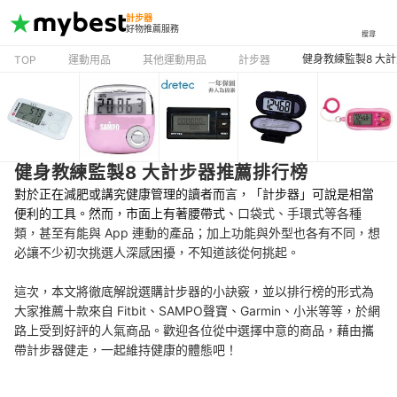
計步器
好物推薦服務
搜尋
健身教練監製8 大
TOP
運動用品
其他運動用品
計步器
健身教練監製8 大計步器推薦排行榜
對於正在減肥或講究健康管理的讀者而言，「計步器」可說是相當
便利的工具。然而，市面上有著腰帶式、
口袋式、手環式等各種
類，甚至有能與 App 連動的產品；加上功能與外型也各有不同，想
必讓不少初次挑選人深感困擾，不知道該從何挑起。
這次，本文將徹底解說選購計步器的小訣竅，並以排行榜的形式為
大家推薦十款來自 Fitbit、SAMPO聲寶、Garmin、小米等等，於網
路上受到好評的人氣商品。歡迎各位從中選擇中意的商品，藉由攜
帶計步器健走，一起維持健康的體態吧！