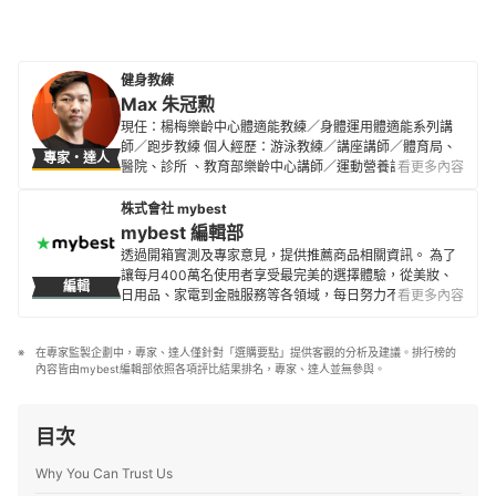
健身教練
Max 朱冠勲
現任：楊梅樂齡中心體適能教練／身體運用體適能系列講
師／跑步教練 個人經歷：游泳教練／講座講師／體育局、
專家・達人
醫院、診所 、教育部樂齡中心講師／運動營養訓練證照／
看更多內容
課程講師
Max 朱冠勲的簡介
株式會社 mybest
mybest 編輯部
透過開箱實測及專家意見，提供推薦商品相關資訊。 為了
讓每月400萬名使用者享受最完美的選擇體驗，從美妝、
編輯
日用品、家電到金融服務等各領域，每日努力不懈地製作
看更多內容
全新內容。
mybest 編輯部的簡介
在專家監製企劃中，專家、達人僅針對「選購要點」提供客觀的分析及建議。排行榜的
內容皆由mybest編輯部依照各項評比結果排名，專家、達人並無參與。
目次
Why You Can Trust Us