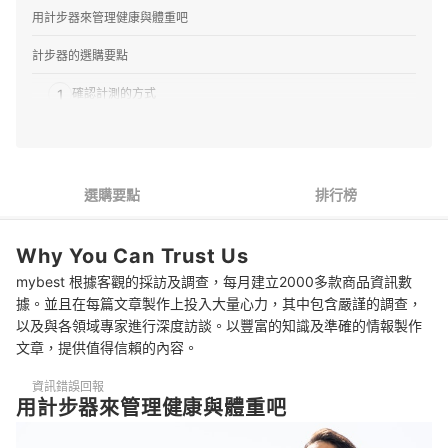
用計步器來管理健康與體重吧
計步器的選購要點
1
確認計測的方式
2
根據使用方式和場合來選擇
3
根據運動的目標來選擇
選購要點
排行榜
4
選擇能輕鬆管理健康與體重的產品
Why You Can Trust Us
5
以大螢幕顯示與背光功能為佳
mybest 根據客觀的採訪及調查，每月建立2000多款商品資訊數
6
攜帶方便的產品為佳，但也需留意防丟失的設計
據。並且在每篇文章製作上投入大量心力，其中包含嚴謹的調查，
以及與各領域專家進行深度訪談。以豐富的知識及準確的情報製作
編輯部推薦8款人氣計步器
文章，提供值得信賴的內容。
專家解惑！選購計步器的常見問題
資訊錯誤回報
用計步器來管理健康與體重吧
計步器的原理是什麼？