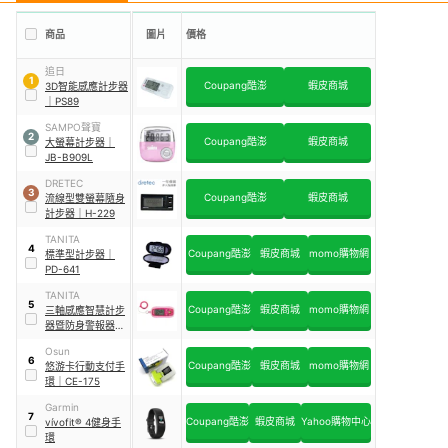
商品
圖片
價格
追日
1
Coupang酷澎
蝦皮商城
3D智能感應計步器
｜
PS89
SAMPO聲寶
2
Coupang酷澎
蝦皮商城
大螢幕計步器
｜
JB-B909L
DRETEC
3
Coupang酷澎
蝦皮商城
流線型雙螢幕隨身
計步器
｜
H-229
TANITA
4
Coupang酷澎
蝦皮商城
momo購物網
標準型計步器
｜
PD-641
TANITA
5
Coupang酷澎
蝦皮商城
momo購物網
三軸感應智慧計步
器暨防身警報器
｜
FB-736
Osun
6
Coupang酷澎
蝦皮商城
momo購物網
悠游卡行動支付手
環
｜
CE-175
Garmin
7
Coupang酷澎
蝦皮商城
Yahoo購物中心
vívofit® 4健身手
環