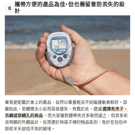
攜帶方便的產品為佳，但也需留意防丟失的設
6
計
畢竟是配戴於身上的產品，自然以重量輕且不妨礙運動者較好。話
雖如此，若體積太小反而容易遺失，有鑑於此，建議
選擇有夾子、
吊繩或穿繩孔的商品
。而大家雖對腰帶夾式多敬而遠之，但其多彩
且明顯的外觀設計，反而便於與袋子裡的物品區別，免於在包包中
撈老半天卻找不到的窘境。