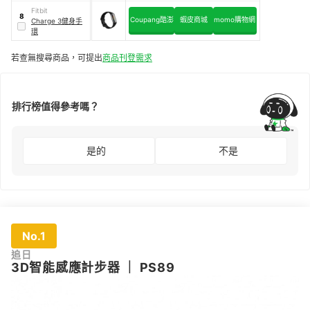
Fitbit
8
Coupang酷澎
蝦皮商城
momo購物網
Charge 3健身手
環
若查無搜尋商品，可提出
商品刊登需求
排行榜值得參考嗎？
是的
不是
No.1
追日
3D智能感應計步器
｜
PS89