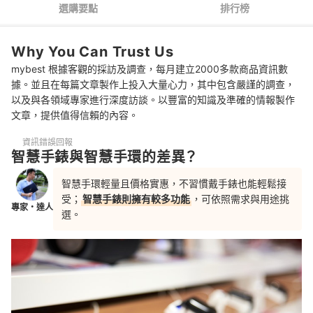
選購要點
排行榜
4
重視續航者不妨考慮待機7天以上的機種
Why You Can Trust Us
5
LTE智慧手錶不需攜帶手機即可獨立運作
mybest 根據客觀的採訪及調查，每月建立2000多款商品資訊數
6
長輩用建議內建跌倒偵測等功能，兒童用則以即時定位為主
據。並且在每篇文章製作上投入大量心力，其中包含嚴謹的調查，
以及與各領域專家進行深度訪談。以豐富的知識及準確的情報製作
7
也可從知名的智慧手錶品牌來著手
文章，提供值得信賴的內容。
智慧手錶 推薦排行榜
資訊錯誤回報
智慧手錶與智慧手環的差異？
智慧手錶可以量血壓嗎？
智慧手環輕量且價格實惠，不習慣戴手錶也能輕鬆接
智慧手錶可以接LINE電話嗎？
受；
智慧手錶則擁有較多功能
，可依照需求與用途挑
專家・達人
選。
看更多不同品牌的智慧手錶選擇