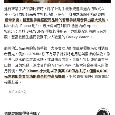
進行智慧手錶品牌比較時，除了針對手機系統選擇適合的款式以
外，也可依照各品牌主打的功能，搭配自身需求來縮小篩選範圍。
通常來說，智慧型手機搭配同品牌的智慧手錶可發揮出最大效能
，
因此若為 iPhone 用戶，最推薦同在封閉生態圈內的 Apple
Watch；至於 SAMSUNG 手機的使用者，亦能搭配因簡約時尚外
觀、豐富軟體生態而受到不少人歡迎的 Galaxy Watch。
而其他知名品牌的智慧手錶，大多會以功能性或是價格來吸引消費
者目光。例如 GARMIN 旗下有眾多針對特定用途與需求的錶款，像
是強化防水的深度潛水錶，或具備高度計、氣壓計等功能的專業登
山錶，且與悠遊卡深度合作的 Garmin Pay 也相當符合臺灣人的使
用習慣。至於
Xiaomi小米則以平價高 CP值為主打，僅需4,000
元左右即能買到功能齊全的中高階機種
，對預算有限的小資族來說
相當友善。
資訊錯誤回報
選購要點值得參考嗎？