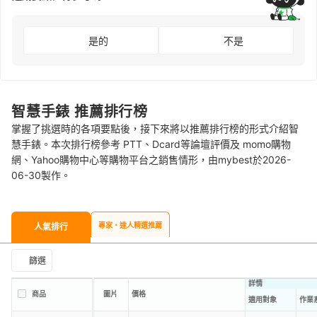
是的
不是
智慧手錶 推薦排行榜
掌握了挑選時的各項要點後，接下來將以推薦排行榜的形式介紹智
慧手錶。本次排行榜參考 PTT、Dcard等論壇評價及 momo購物
網、Yahoo購物中心等購物平台之銷售情形，由mybest於2026-
06-30製作。
專家・達人精選推薦
人氣排行
篩選
詳情
商品
圖片
價格
適用對象
作業