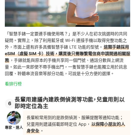
「智慧手錶一定要連手機使用嗎？」是不少人在初次挑選時的共同
疑問。實際上，除了利用藍牙或 Wi-Fi 連接手機以取得完整功能之
外，市面上還有許多具備智慧手錶 LTE 功能的型號。
這類手錶採用
eSIM（虛擬 SIM 卡）技術
，購買後只需聯繫電信商申請開通相關服
務
，手錶就能與原本的手機共享同一個門號、通話分數與上網流
量。如此一來即使不帶手機出門，一隻智慧手錶也能獨立用於訊息
回覆、聆聽串流音樂等部分功能，可說是十分方便的選擇。
看排行榜
長輩用建議內建跌倒偵測等功能，兒童用則以
6
即時定位為主
長輩較常用到的是跌倒偵測、服藥提醒等通知功能；
兒童用則建議搭載即時定位 App，
以保障小朋友的人
專家・達人
身安全
。