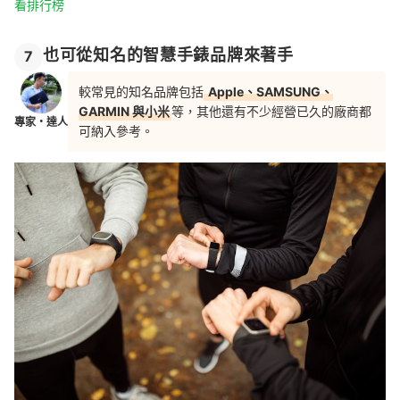
看排行榜
也可從知名的智慧手錶品牌來著手
7
較常見的知名品牌包括
Apple、SAMSUNG、
GARMIN 與小米
等，其他還有不少經營已久的廠商都
專家・達人
可納入參考。