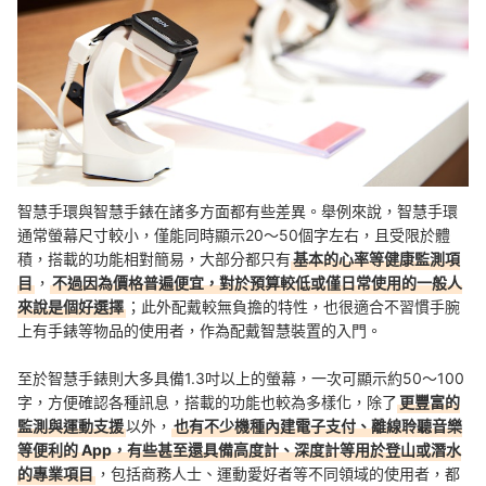
智慧手環與智慧手錶在諸多方面都有些差異。舉例來說，智慧手環
通常螢幕尺寸較小，僅能同時顯示20～50個字左右，且受限於體
積，搭載的功能相對簡易，大部分都只有
基本的心率等健康監測項
目
，
不過因為價格普遍便宜，對於預算較低或僅日常使用的一般人
來說是個好選擇
；此外配戴較無負擔的特性，也很適合不習慣手腕
上有手錶等物品的使用者，作為配戴智慧裝置的入門。
至於智慧手錶則大多具備1.3吋以上的螢幕，一次可顯示約50～100
字，方便確認各種訊息，搭載的功能也較為多樣化，除了
更豐富的
監測與運動支援
以外，
也有不少機種內建電子支付、離線聆聽音樂
等便利的 App，有些甚至還具備高度計、深度計等用於登山或潛水
的專業項目
，包括商務人士、運動愛好者等不同領域的使用者，都