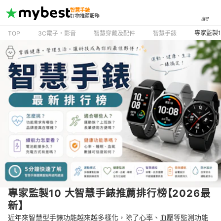
智慧手錶
好物推薦服務
搜尋
專家監製1
TOP
3C電子・影音
智慧穿戴及配件
智慧手錶
專家監製10 大智慧手錶推薦排行榜【2026最
新】
近年來智慧型手錶功能越來越多樣化，除了心率、血壓等監測功能