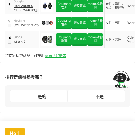
Google
Coupang
momo購物
女性、男性、
8
蝦皮商城
Pixel Watch 4
Wear
酷澎
網
兒童、銀髮族
41mm Wi-Fi BT版
Nothing
Coupang
momo購物
9
蝦皮商城
女性、男性
Wear
酷澎
網
CMF Watch 3 Pro
OPPO
Coupang
momo購物
Colo
10
蝦皮商城
女性、男性
酷澎
網
Watc
Watch S
若查無搜尋商品，可提出
商品刊登需求
排行榜值得參考嗎？
是的
不是
No.1