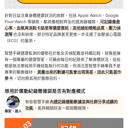
針對日益注重身體健康狀況的族群，包括 Apple Watch、Google
Pixel Watch 等錶款，都具備相對齊全的感測器種類，
可記錄像是
心率、血氧與消耗卡路里等健康資訊，其他諸如睡眠品質、壓力偵
測等
也沒有缺席，部分特定品牌甚至更進一步支援了血壓或心電圖
（ECG）的量測。
智慧手錶健康監測的優勢在於能全天候配戴並持續記錄，就像是擁
有一個專屬的健康管家，可藉由每日的紀錄來了解身體狀況，這些
都是無法單純用手機就能執行的功能。但須注意智慧手錶畢竟不是
專業的醫療器材，
測量出來的數據可能會出現落差，因此只能當作
參
考，切勿將其用於醫療目的。
想用於運動紀錄需確認是否有對應模式
有些智慧手錶
內建記錄運動數據並與社群分享成績的
功能
，能與親朋好友一起挑戰極限。
專家・達人