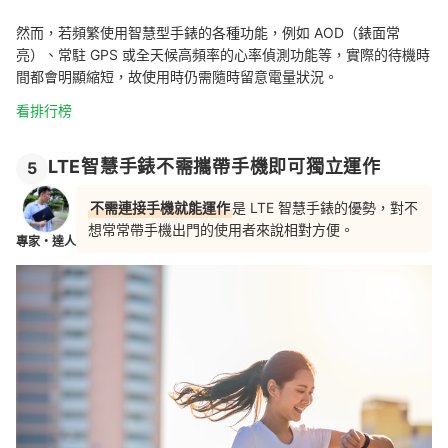
然而，若頻繁使用智慧型手錶的各種功能，例如 AOD（錶面常
亮）、常駐 GPS 或全天候高頻率的心率偵測功能等，實際的待機時
間都會明顯縮短，故使用時仍需隨時留意電量狀況。
看排行榜
LTE智慧手錶不需攜帶手機即可獨立運作
5
不需連接手機就能運作
是 LTE 智慧手錶的優勢，對不
想常常帶手機出門的使用者來說相對方便。
專家・達人