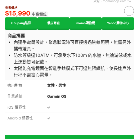
來源：
momoshop.com.tw
參考價格
$15,990
中高價位
Coupang酷澎
蝦皮商城
momo購物網
Yahoo購物中心
商品摘要
內建手電筒設計，緊急狀況時可直接透過腕錶照明，無需另外
攜帶燈具。
防水等級達10ATM，可承受水下100m 的水壓，無論游泳或水
上運動皆可配戴。
太陽能充電鏡面在智能手錶模式下可達無限續航，使長途戶外
行程不需擔心電量。
適用對象
女性、男性
作業系統
Garmin OS
iOS 相容性
✓
Android 相容性
✓