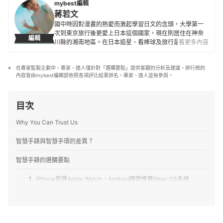
等商品的最新潮流與性能設計，致力於提供更貼近使用者
mybest編輯
需求的專業指引。
蔣若文
菜頭的簡介
國中時因對漫畫的熱愛而激起學習日文的念頭，大學第一
次到東京旅行後更愛上日本這個國家，現在則居住在神奈
編輯
川縣的湘南地區。在日本追星、看棒球及旅行是人生三大
看更多內容
樂事，也喜歡接觸新商品與各種事物，除了過去曾經營過
自己的部落格外，也陸續為不少觀光旅遊網站撰寫過相關
在專家監製企劃中，專家、達人僅針對「選購要點」提供客觀的分析及建議。排行榜的
文章。目前擔任 mybest 編輯已超過4年。
內容皆由mybest編輯部依照各項評比結果排名，專家、達人並無參與。
蔣若文的簡介
目次
Why You Can Trust Us
智慧手錶與智慧手環的差異？
智慧手錶的選購要點
1
iPhone首選Apple Watch，Android陣營推薦Wear OS系統
2
以掌握健康狀況為主要留意心率、血氧等監測功能
3
多數機種皆能應付日常或商務需求，依喜好挑選即可