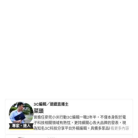
3C編輯／遊戲直播主
菜頭
曾擔任麥兜小米行動3C編輯一職2年半，不僅本身對於電
子科技相關領域有熱忱，更持續關心各大品牌的發表，現
專家・達人
為知名3C科技分享平台外稿編輯。具備多家品牌及多樣3C
看更多內容
電子產品評測經驗，也積極掌握電腦、相機、智慧型手機