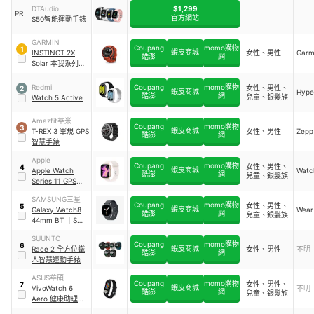
$1,299
DTAudio
PR
官方網站
S50智能運動手錶
GARMIN
Coupang
momo購物
1
蝦皮商城
INSTINCT 2X
女性、男性
Garm
酷澎
網
Solar 本我系列太
陽能 GPS 腕錶
Redmi
Coupang
momo購物
女性、男性、
2
蝦皮商城
Hype
酷澎
網
兒童、銀髮族
Watch 5 Active
Amazfit華米
Coupang
momo購物
3
蝦皮商城
T-REX 3 軍規 GPS
女性、男性
Zepp
酷澎
網
智慧手錶
Apple
Coupang
momo購物
女性、男性、
4
蝦皮商城
Apple Watch
Watc
酷澎
網
兒童、銀髮族
Series 11 GPS
46mm
SAMSUNG三星
Coupang
momo購物
女性、男性、
5
蝦皮商城
Galaxy Watch8
Wear
酷澎
網
兒童、銀髮族
44mm BT
｜
SM-
L330
SUUNTO
Coupang
momo購物
6
蝦皮商城
Race 2 全方位鐵
女性、男性
不明
酷澎
網
人智慧運動手錶
ASUS華碩
Coupang
momo購物
女性、男性、
7
蝦皮商城
VivoWatch 6
不明
酷澎
網
兒童、銀髮族
Aero 健康助理智
慧手錶
｜
HC-C06