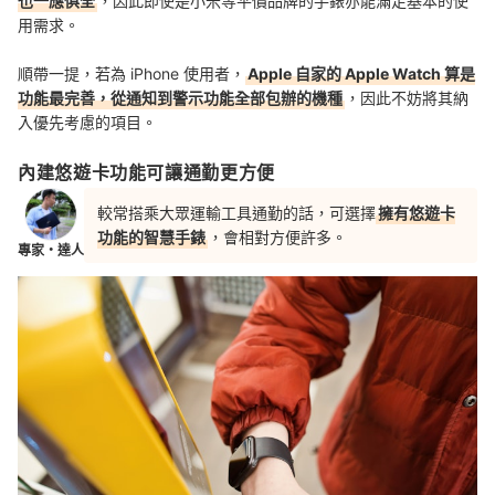
也一應俱全
，因此即使是小米等平價品牌的手錶亦能滿足基本的使
用需求。
順帶一提，若為 iPhone 使用者，
Apple 自家的 Apple Watch 算是
功能最完善，從通知到警示功能全部包辦的機種
，因此不妨將其納
入優先考慮的項目。
內建悠遊卡功能可讓通勤更方便
較常搭乘大眾運輸工具通勤的話，可選擇
擁有悠遊卡
功能的智慧手錶
，會相對方便許多。
專家・達人