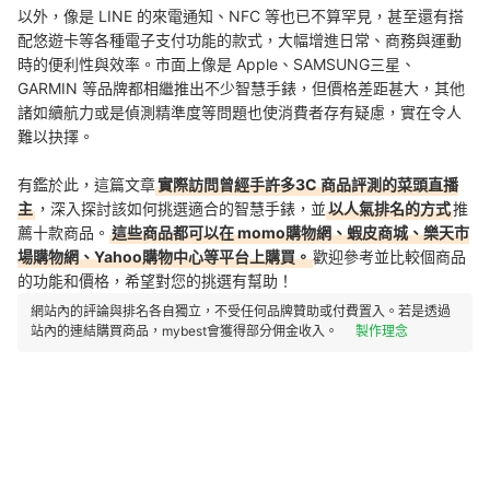
以外，像是 LINE 的來電通知、NFC 等也已不算罕見，甚至還有搭
配悠遊卡等各種電子支付功能的款式，大幅增進日常、商務與運動
時的便利性與效率。市面上像是 Apple、SAMSUNG三星、
GARMIN 等品牌都相繼推出不少
智慧手錶
，但價格差距甚大，其他
諸如續航力或是偵測精準度等問題也使消費者存有疑慮，實在令人
難以抉擇。
有鑑於此，這篇文章
實際訪問曾經手許多3C 商品評測的菜頭直播
主
，深入探討該如何挑選適合的智慧手錶，並
以人氣排名的方式
推
薦十款商品。
這些商品都可以在 momo購物網、蝦皮商城、樂天市
場購物網、Yahoo購物中心等平台上購買。
歡迎參考並比較個商品
的功能和價格，希望對您的挑選有幫助！
網站內的評論與排名各自獨立，不受任何品牌贊助或付費置入。若是透過
站內的連結購買商品，mybest會獲得部分佣金收入。
製作理念