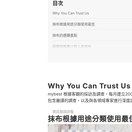
目次
Why You Can Trust Us
抹布根據用途分類使用最佳
抹布的選購重點
編輯部推薦11款人氣抹布
專家解惑！選購抹布的常見問題
Q：哪種抹布比較耐用、不易壞？
Q：清潔廚房時，抹布能搭配哪些清潔劑使用？
Why You Can Trust Us
Q：除了抹布，還有哪些好用的清潔小工具？
mybest 根據客觀的採訪及調查，每月建立
包含嚴謹的調查，以及與各領域專家進行深度
讓抹布常保衛生的清潔妙招
資訊錯誤回報
抹布收納的好幫手
抹布根據用途分類使用最
總結