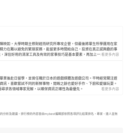
陳映如，大學時期主修財經而研究所專攻企管，但最後將畢生所學運用在家
精力在難以避免的繁瑣家務，能留更多時間給自己，投資在真正感興趣的事
法，深信好用的清潔工具及有效的家事技巧是基本要素，再加上一顆愉快的
看更多內容
畢業後赴日留學，並曾任職於日本的遊戲媒體及遊戲公司。平時經常關注遊
資訊，喜歡嘗試不同的新鮮事物，閒暇之餘也愛好手作、下廚和愛貓玩耍。
年，積極尋求各領域專家見解，以確保資訊正確性為最優先。
看更多內容
的分析及建議。排行榜的內容皆由mybest編輯部依照各項評比結果排名，專家、達人並無