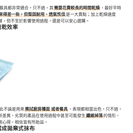
餐具都非常適合。只不過，其
需要花費較長的時間乾燥
，最好平時
來得差一些，但堅固耐用、透氣性佳
是一大賣點；加上乾燥速度
球，但不至於影響使用過程，還是可以安心選購。
速乾效率
此不論是用來
擦拭廚房檯面
或者餐具
，表現都相當出色。
只不過，
所差異，劣質的產品在使用過程中甚至可能發生
纖維掉落
的情形，
用心得，相信皆有所助益。
當成拋棄式抹布