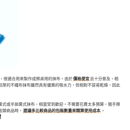
，很適合用來製作成擦桌用的抹布。由於
價格便宜
且十分普及，相
較厚的不織布抹布雖然具有優異的吸水力，但相對不容易乾燥，因此
棄式或半拋棄式抹布，相當受到歡迎。不需要花費太多預算，隨手擦
這類商品時，
建議多比較商品的包裝數量來精算使用成本
。
材