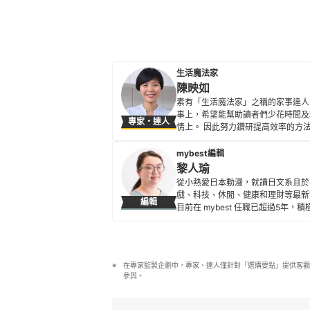
生活魔法家
陳映如
素有「生活魔法家」之稱的家事達人
事上，希望能幫助讀者們少花時間及
專家・達人
情上。 因此努力鑽研提高效率的方
心，家事也能變佳事。
陳映如的簡介
mybest編輯
黎人瑜
從小熱愛日本動漫，就讀日文系且於
戲、科技、休閒、健康和理財等最新
編輯
目前在 mybest 任職已超過5
黎人瑜的簡介
在專家監製企劃中，專家、達人僅針對「選購要點」提供客觀
參與。