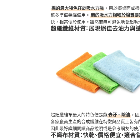
棉的最大特色在於吸水力強
，用於擦桌面或擦
能多準備幾條備用。
麻的吸水力相較於棉質要
快，相當便於使用。雖然麻無可避免地會起毛
超細纖維材質：展現絕佳去油力與
超細纖維
布最大的特色便是能
去汙、除油
，因
各家廠商生產的合成纖維在特徵與品質上皆有
因此最好詳細閱讀商品說明或是參考網友的使
不織布材質：快乾、價格便宜，適合