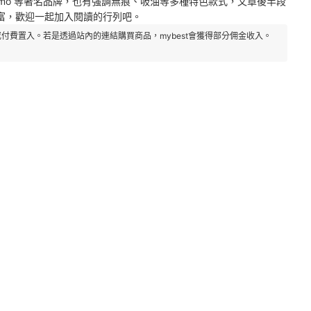
ofissimo 等著名品牌，也有強調無痕、吸油等多種特色款式，文章後半段
富，歡迎一起加入閱讀的行列吧。
付費置入。若是透過站內的連結購買商品，mybest會獲得部分佣金收入。