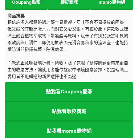
Coupang酷澎
蝦皮商城
momo購物網
商品摘要
相信許多人都體驗過珪藻土易斷裂、尺寸不合不易擺放的困擾，
但又礙於其超高吸水力而對它又愛又恨。有鑑於此，這款軟式珪
藻土融合植物萃取物、聚氨酯等原料，賦予了有別於既定印象的
柔軟度與止滑性。即便用於表面光滑容易積水的流理臺，也能持
續防滑並發揮抗菌、除濕效果。
而軟式正意味著能折疊、捲收，除了克服了易碎問題更帶來更自
由的收納方法，讓使用者能依據家中環境隨意發揮，說是珪藻土
愛用者不能錯過的新興選擇也不為過。
點我看Coupang酷澎
點我看蝦皮商城
點我看momo購物網