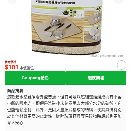
來源：
urhome-mit.com
參考價格
$101
中低價位
Coupang酷澎
蝦皮商城
商品摘要
這款瀝水墊雖乍看外型普通，但其可是以超細纖維組成而有不容
小覷的吸水力，即便是洗碗後未刻意甩去大部分水分的碗盤，它
也能輕鬆應付。此外，更因大量細絲構成的結構，使其具備有別
於其他材質更高的止滑性，曬晾玻璃杯具等易碎物時想必也更加
令人安心。