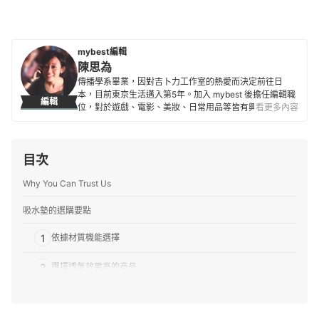
mybest編輯
陳思為
傳播學系畢業，因對吉卜力工作室的熱愛而決定前往日
本，目前東京生活邁入第5年。加入 mybest 後擔任編輯職
編輯
位，對於遊戲、電影、美妝、日常用品等皆有興趣及研究
看更多內容
熱忱，希望能透過對自身的鞭策將最值得信賴的資訊傳遞
給讀者。
陳思為的簡介
目次
Why You Can Trust Us
吸水墊的選購要點
1
依據材質機能選擇
2
選擇透氣效果高的商品
3
選擇有抗菌防臭效果的產品