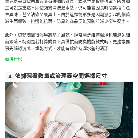
畢竟是每日使用且與食器接觸的器具，瀝水墊是否經抗菌、防臭加
工可說是重點。即使頻繁清洗瀝水墊，仍可能會因長時間累積而產
生異味，甚至沾染至餐具上。由於這類情形多是因潮濕引起的細菌
滋生而導致，挑選能抗菌、防臭的商品便能預防並減少衛生疑慮。
此外，晾乾碗盤後儘早將墊子風乾、經常清洗維持潔淨也能避免細
菌繁殖。特別是若打算購買不具備抗菌防臭機能款式時，更建議要
事先確認洗滌、烘乾方式，才能有效維持瀝水墊的清潔。
看排行榜
依據碗盤數量或流理臺空間選擇尺寸
4