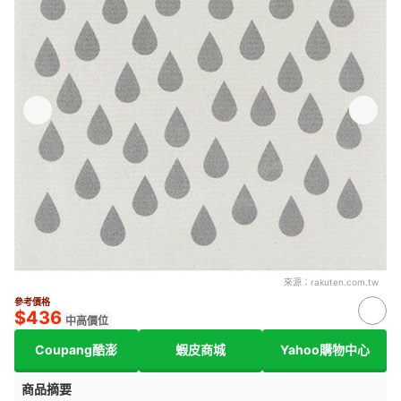
來源：
rakuten.com.tw
參考價格
$436
中高價位
Coupang酷澎
蝦皮商城
Yahoo購物中心
商品摘要