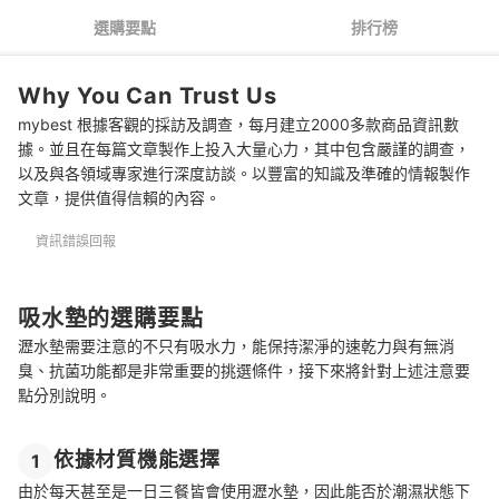
4
依據碗盤數量或流理臺空間選擇尺寸
選購要點
排行榜
推薦十大吸水墊人氣排行榜
Why You Can Trust Us
總結
mybest 根據客觀的採訪及調查，每月建立2000多款商品資訊數
據。並且在每篇文章製作上投入大量心力，其中包含嚴謹的調查，
以及與各領域專家進行深度訪談。以豐富的知識及準確的情報製作
文章，提供值得信賴的內容。
資訊錯誤回報
吸水墊的選購要點
瀝水墊需要注意的不只有吸水力，能保持潔淨的速乾力與有無消
臭、抗菌功能都是非常重要的挑選條件，接下來將針對上述注意要
點分別說明。
依據材質機能選擇
1
由於每天甚至是一日三餐皆會使用瀝水墊，因此能否於潮濕狀態下