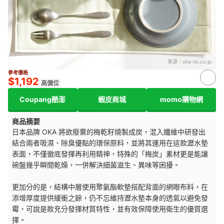
來源：
oka-kk.co.jp
參考價格
$1,192
高價位
Coupang酷澎
蝦皮商城
momo購物網
商品摘要
日本品牌 OKA 將欲廢棄的梅乾籽燒製成炭，混入纖維中研發出
結合兩者吸濕、除臭優點的環保原料，並將其運用在這款瀝水墊
表面，不僅徹底發揮再利用精神，特殊的「梅炭」素材更是能讓
碗盤幾乎瞬間乾燥，一併解決細菌滋生、異味等困擾。
更加分的是，結構中層使用聚氨酯軟墊搭配背面的網眼布料，在
添增厚度提供緩衝之餘，仍不忘維持瀝水墊本身的透氣以避免發
霉，可說是款充分發揮材質特性，並有效保障使用衛生的優質選
擇。