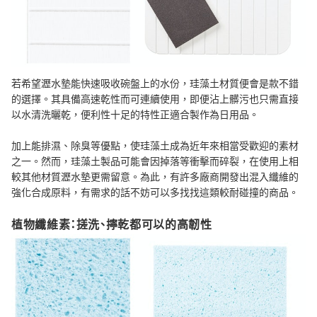
若希望瀝水墊能快速吸收碗盤上的水份，珪藻土材質便會是款不錯
的選擇。其具備高速乾性而可連續使用，即便沾上髒污也只需直接
以水清洗曬乾，便利性十足的特性正適合製作為日用品。
加上能排濕、除臭等優點，使珪藻土成為近年來相當受歡迎的素材
之一。然而，珪藻土製品可能會因掉落等衝擊而碎裂，在使用上相
較其他材質瀝水墊更需留意。為此，有許多廠商開發出混入纖維的
強化合成原料，有需求的話不妨可以多找找這類較耐碰撞的商品。
植物纖維素：搓洗、擰乾都可以的高韌性