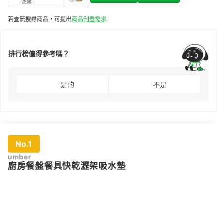
水墊
若查無搜尋商品，可提出
商品刊登需求
排行榜值得參考嗎？
是的
不是
No.1
umber
廚房餐盤餐具快乾瀝架吸水墊