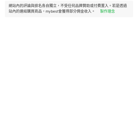
網站內的評論與排名各自獨立，不受任何品牌贊助或付費置入。若是透過
站內的連結購買商品，mybest會獲得部分佣金收入。
製作理念