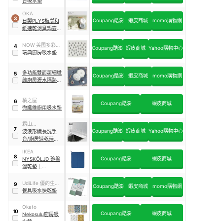
台吸水墊
OKA
3
Coupang酷澎
蝦皮商城
momo購物網
日製PLYS梅炭和
紙速乾消臭鍋壺餐
具吸水墊
NOW 美國多彩餐
4
Coupang酷澎
蝦皮商城
Yahoo購物中心
廚
瑞典廚房吸水墊
多功能雙面超細纖
5
Coupang酷澎
蝦皮商城
momo購物網
維廚房瀝水隔熱乾
燥墊吸水墊
橘之屋
6
Coupang酷澎
蝦皮商城
微纖維廚用吸水墊
霜山
7
Coupang酷澎
蝦皮商城
Yahoo購物中心
SHIMOYAMA
波浪形纖長洗手
台/廚房速乾珪藻
土吸水墊 纖長款
IKEA
8
Coupang酷澎
蝦皮商城
NYSKÖLJD 碗盤
瀝乾墊
｜
503.872.64
UdiLife 優的生活
9
Coupang酷澎
蝦皮商城
momo購物網
大師
餐具吸水快乾墊
Okato
10
Coupang酷澎
蝦皮商城
Nekosulu廚房吸