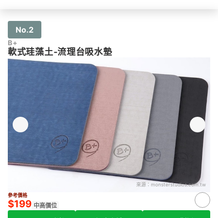
No.2
B+
軟式珪藻土-流理台吸水墊
來源：
monsterstudios.com.tw
參考價格
$199
中高價位