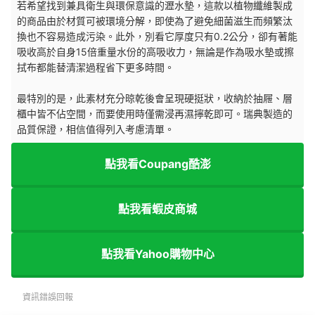
若希望找到兼具衛生與環保意識的瀝水墊，這款以植物纖維製成
的商品由於材質可被環境分解，即使為了避免細菌滋生而頻繁汰
換也不容易造成污染。此外，別看它厚度只有0.2公分，卻有著能
吸收高於自身15倍重量水份的高吸收力，無論是作為吸水墊或擦
拭布都能替清潔過程省下更多時間。
最特別的是，此素材充分晾乾後會呈現硬挺狀，收納於抽屜、層
櫃中皆不佔空間，而要使用時僅需浸再濕擰乾即可。瑞典製造的
品質保證，相信值得列入考慮清單。
點我看Coupang酷澎
點我看蝦皮商城
點我看Yahoo購物中心
資訊錯誤回報