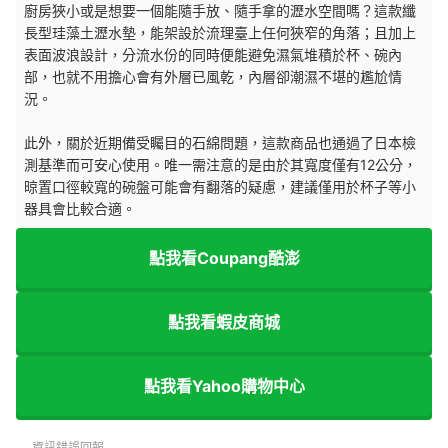
廚房狹小或是想要一個能隨手放、隨手拿的瀝水空間嗎？這款纖
長型珪藻土瀝水墊，能架設於流理臺上任何狹窄的角落；且加上
表面波浪設計，分流水份的同時便能避免濕氣堆積於杯、碗內
部，也就不用擔心會有外層已風乾，內層卻潮濕不堪的尷尬情
況。
此外，關於近期備受矚目的石綿問題，這款商品也通過了日本檢
測基準而可安心使用。唯一需注意的是由於其寬度僅有12公分，
晾置口徑較寬的碗盤可能會有翻落的疑慮，建議僅用於杯子等小
器具會比較合適。
點我看Coupang酷澎
點我看蝦皮商城
點我看Yahoo購物中心
資訊錯誤回報