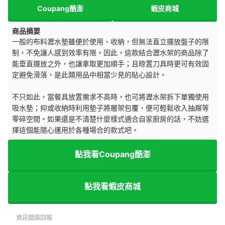
Coupang酷澎
蝦皮商城
商品摘要
一般的布料瀝水墊雖便於使用、收納，但無法直立擺放盤子的限
制，不免讓人感到效率有限。因此，這款結合瀝水架的商品除了
能垂直擺放之外，也讓拿取更加順手；且晾置刀具時更可有效固
定避免滑落，是此類用品中相當少見的貼心設計。
不只如此，當餐具放置需求不高時，也可將瀝水架拆下單獨使用
吸水墊；抑或收納時利用墊子將層架包覆，便可輕鬆收入抽屜等
零碎空間。如果還是不清楚什麼樣式適合自家廚房的話，不妨選
擇這個能隨心運用於各種場合的款式吧。
點我看Coupang酷澎
點我看蝦皮商城
資訊錯誤回報