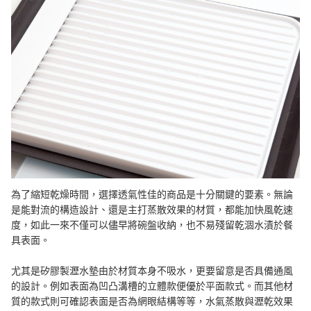
為了縮短乾燥時間，選擇透氣性佳的商品是十分關鍵的要素。無論
是能對流的構造設計、還是主打蒸散效果的材質，都能加快風乾速
度，如此一來不僅可以儘早將碗盤收納，也不易殘留乾涸水漬於餐
具表面。
尤其是矽膠製瀝水墊由於材質本身不吸水，更要留意是否具備通風
的設計。例如表面為凹凸溝槽的立體款便優於平面款式。而其他材
質的款式則可確認表面是否為網眼結構等等，水氣蒸散與瀝乾效果