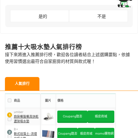
是的
不是
推薦十大吸水墊人氣排行榜
接下來將進入推薦排行榜，歡迎各位讀者結合上述選購要點，依據
使用習慣選出最符合自家廚房的材質與款式喔！
人氣排行
商品
圖片
價格
umber
1
Coupang酷澎
蝦皮商城
廚房餐盤餐具快乾
瀝架吸水墊
B+
2
Coupang酷澎
蝦皮商城
momo購物網
軟式珪藻土-流理