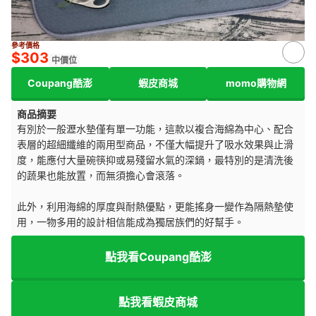
來源：
momoshop.com.tw
參考價格
$303
中價位
Coupang酷澎
蝦皮商城
momo購物網
商品摘要
有別於一般瀝水墊僅有單一功能，這款以複合海綿為中心、配合
表層的超細纖維的兩用型商品，不僅大幅提升了吸水效果與止滑
度，能應付大量碗筷抑或易殘留水氣的深鍋，最特別的是清洗後
的蔬果也能放置，而無須擔心會滾落。
此外，利用海綿的厚度與耐熱優點，更能搖身一變作為隔熱墊使
用，一物多用的設計相信能成為獨居族們的好幫手。
點我看Coupang酷澎
點我看蝦皮商城