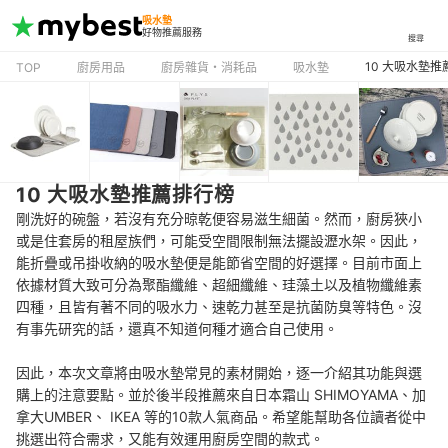
吸水墊
好物推薦服務
搜尋
10 大吸水墊
TOP
廚房用品
廚房雜貨・消耗品
吸水墊
10 大吸水墊推薦排行榜
剛洗好的碗盤，若沒有充分晾乾便容易滋生細菌。然而，廚房狹小
或是住套房的租屋族們，可能受空間限制無法擺設瀝水架。因此，
能折疊或吊掛收納的吸水墊便是能節省空間的好選擇。目前市面上
依據材質大致可分為聚酯纖維、超細纖維、珪藻土以及植物纖維素
四種，且皆有著不同的吸水力、速乾力甚至是抗菌防臭等特色。沒
有事先研究的話，還真不知道何種才適合自己使用。
因此，本次文章將由吸水墊常見的素材開始，逐一介紹其功能與選
購上的注意要點。並於後半段推薦來自日本霜山 SHIMOYAMA、加
拿大UMBER、 IKEA 等的10款人氣商品。希望能幫助各位讀者從中
挑選出符合需求，又能有效運用廚房空間的款式。