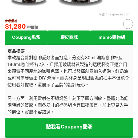
來源：
nespresso.com
參考價格
$1,280
中價位
Coupang酷澎
蝦皮商城
momo購物網
商品摘要
本款組合針對咖啡愛好者而打造，分別有80mL濃縮咖啡杯及
180mL咖啡杯各2入，且採用玻璃材質製造的透明杯身正適合用
來觀賞不同產地的咖啡色澤，也可以發揮創意加入奶泡、鮮奶油
或可可醬等做出 DIY 漸層。而與杯身呈現出圓弧的把手不但能令
使用者好握取，還展示了品牌的設計玩心。
另一方面，利用雷射在不鏽鋼盤上刻下了四方圓紋，整體充滿低
調時尚的質感。而各尺寸的杯盤組也有單獨販售，加上容易入手
的價位，實屬不容錯過。
點我看Coupang酷澎