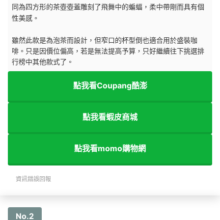
同為四方形的
茶壺
壺蓋雕刻了飛舞中的蝙蝠
，柔中帶剛而具有個
性美感。
雖然此款是為泡茶而設計，但窄口的杯型倒也適合用於盛裝咖
啡。只是因價位偏高，若是無法提高予算，只好繼續往下挑選排
行榜中其他款式了。
點我看Coupang酷澎
點我看蝦皮商城
點我看momo購物網
資訊錯誤回報
No.2