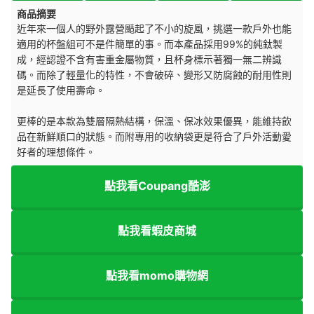
商品摘要
近年來一個人的野外露營颳起了不小的旋風，挑選一款戶外也能
適用的杯盤組可不是件簡單的事。而本產品採用99%的純鈦製
成，經認證不含有害重金屬物質，且杯身標示著獨一無二辨識
碼。而除了輕量化的特性，不會破碎、變形又防腐蝕的耐用性則
是延長了使用壽命。
更棒的是本款為雙層隔熱結構，保溫、保冰效果優異，能維持飲
品在新鮮順口的狀態。而附專用的收納袋更是符合了戶外活動愛
好者的理想條件。
點我看Coupang酷澎
點我看蝦皮商城
點我看momo購物網