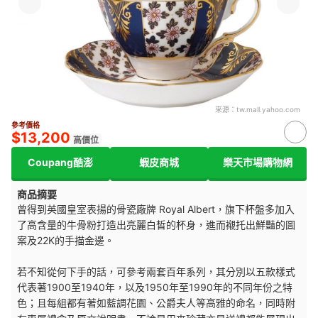
來源：
tw.mall.yahoo.com
參考價格
$13,200
高價位
Coupang酷澎
蝦皮商城
樂天市場購物網
商品摘要
曾得到英國皇室表揚的骨瓷廠牌 Royal Albert，旗下杯盤多加入
了高含量的牛骨粉打造出亮麗白皙的杯身，進而襯托出鮮豔的圖
案及22K的手描金邊。
若不知從何下手的話，可參考兩套百年系列，其分別以五款樣式
代表著1900至1940年，以及1950年至1990年的不同年份之特
色；且每組都有著如藍調花園、公爵夫人等高雅的命名，同時附