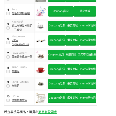
Pure
4
Coupang酷澎
蝦皮商城
花色似錦杯盤組
Keith鎧斯
5
Coupang酷澎
蝦皮商城
momo購物網
純鈦咖啡鈦杯盤組
｜
Ti3601
Nespresso
6
Coupang酷澎
蝦皮商城
momo購物網
VIEW
Espresso&Lungo
杯盤組
Royal Albert
7
Coupang酷澎
蝦皮商城
樂天市場購物網
百年骨瓷紀念杯盤
ZERO JAPAN
8
Coupang酷澎
蝦皮商城
momo購物網
杯盤組
LOVERAMICS
9
Coupang酷澎
蝦皮商城
momo購物網
杯盤組
HOLA
10
Coupang酷澎
蝦皮商城
momo購物網
杯盤組附金架
若查無搜尋商品，可提出
商品刊登需求