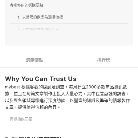
咖啡杯組的選購要點
1
以常喝的飲品為選購指標
2
材質會影響外觀與口感
3
當作禮品致贈
4
若需一次購買大量杯盤，可選套組型商品
選購要點
排行榜
推薦十大咖啡杯組人氣排行榜
Why You Can Trust Us
專家解惑！選購咖啡杯組的常見問題
mybest 根據客觀的採訪及調查，每月建立2000多款商品資訊數
Q：寬口杯與窄口杯有什麼差異？
據。並且在每篇文章製作上投入大量心力，其中包含嚴謹的調查，
以及與各領域專家進行深度訪談。以豐富的知識及準確的情報製作
Q：杯盤組適合送禮嗎？有沒有什麼禁忌？
文章，提供值得信賴的內容。
Q：使用過的杯盤要如何清潔？
資訊錯誤回報
實用馬克杯商品推薦
總結