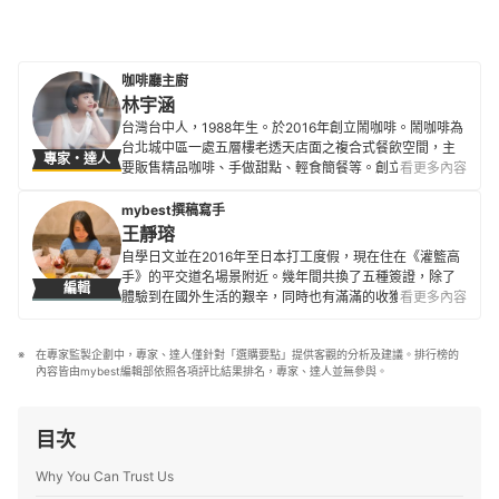
咖啡廳主廚
林宇涵
台灣台中人，1988年生。於2016年創立鬧咖啡。鬧咖啡為
台北城中區一處五層樓老透天店面之複合式餐飲空間，主
專家・達人
要販售精品咖啡、手做甜點、輕食簡餐等。創立咖啡店後
看更多內容
一頭栽進了專研咖啡甜點的樂趣中，非常享受製作咖啡及
甜點時所產生的各種化學變化，從掌握食材調配的比例、
mybest撰稿寫手
溫度、濕度、力道、味道等所有變因中，不斷嘗試只為找
王靜瑢
到最完美的風味及口感。目前最拿手的甜點是戚風蛋糕、
自學日文並在2016年至日本打工度假，現在住在《灌籃高
肉桂捲、磅蛋糕、乳酪蛋糕。
手》的平交道名場景附近。幾年間共換了五種簽證，除了
編輯
林宇涵的簡介
體驗到在國外生活的艱辛，同時也有滿滿的收獲。 在日本
看更多內容
領養了兩隻貓，興趣是動漫、電影及佈置居家環境，因此
也擅長挑選相關商品。希望能發揮自身經驗及知識，提供
在專家監製企劃中，專家、達人僅針對「選購要點」提供客觀的分析及建議。排行榜的
對讀者們有幫助的資訊。
內容皆由mybest編輯部依照各項評比結果排名，專家、達人並無參與。
王靜瑢的簡介
目次
Why You Can Trust Us