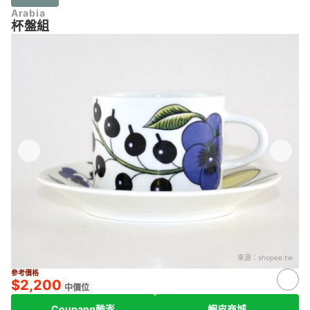
Arabia
杯盤組
來源：
shopee.tw
參考價格
$2,200
中價位
Coupang酷澎
蝦皮商城