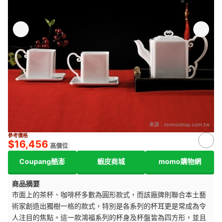
來源：
momoshop.com.tw
參考價格
$16,456
高價位
Coupang酷澎
蝦皮商城
momo購物網
商品摘要
市面上的茶杯、咖啡杯多數為圓形款式，而該廠牌則聯合本土藝
術家創造出獨樹一格的款式，特別是各系列的杯耳更是常成為令
人注目的焦點。這一款
鴻福系列的
杯身及杯盤皆為四方形
，
並且