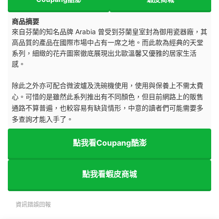
商品摘要
來自芬蘭的知名品牌 Arabia 曾受到芬蘭皇室封為御用瓷器廠，其
高品質的產品在國際市場中占有一席之地。而此款為經典的天堂
系列，細緻的花卉圖案徹底展現出北歐溫馨又優雅的居家生活
感。
除此之外亦可配合微波爐及洗碗機使用，使用與保養上不需太費
心。可惜的是雖然此系列推出有不同顏色，但
目前網路上的販售
通路不算普遍，也較容易有缺貨情形，中意的讀者們可能需要多
多查詢才能入手了。
點我看Coupang酷澎
點我看蝦皮商城
資訊錯誤回報