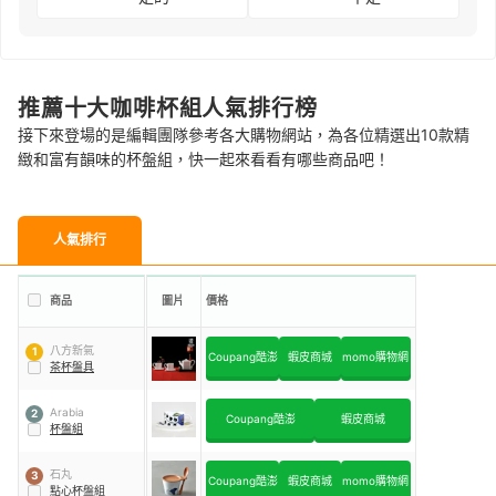
推薦十大咖啡杯組人氣排行榜
接下來登場的是編輯團隊參考各大購物網站，為各位精選出10款精
緻和富有韻味的杯盤組，快一起來看看有哪些商品吧！
人氣排行
商品
圖片
價格
八方新氣
1
Coupang酷澎
蝦皮商城
momo購物網
茶杯盤具
Arabia
2
Coupang酷澎
蝦皮商城
杯盤組
石丸
3
Coupang酷澎
蝦皮商城
momo購物網
點心杯盤組