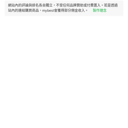
網站內的評論與排名各自獨立，不受任何品牌贊助或付費置入。若是透過
站內的連結購買商品，mybest會獲得部分佣金收入。
製作理念