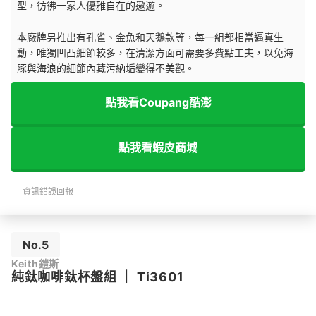
型，彷彿一家人
優雅自在的遨遊。
本廠牌另推出有孔雀、金魚和天鵝款等，每一組都相當逼真生
動，唯獨凹凸細節較多，在清潔方面可需要多費點工夫，以免海
豚與海浪的細節內藏污納垢變得不美觀。
點我看Coupang酷澎
點我看蝦皮商城
資訊錯誤回報
No.5
Keith鎧斯
純鈦咖啡鈦杯盤組
｜
Ti3601