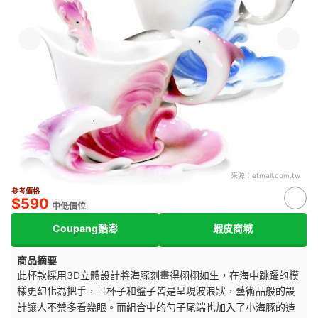
來源：
etmall.com.tw
參考價格
$590
中低價位
Coupang酷澎
蝦皮商城
商品摘要
此杯款採用3D立體設計將海豚刻畫得栩栩如生，在海中跳躍的模
樣更幻化為把手，且杯子和盤子皆是呈現波浪狀，藝術品般的設
計讓人不禁多看幾眼。而
組合中的勺子尾端也加入了小海豚的造