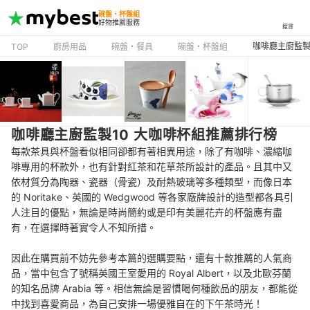
碗盤・杯盤組
好物推薦服務
搜尋
咖啡廳主廚監製
TOP
廚房用品
碗盤・餐具
碗盤・杯盤組
咖啡廳主廚監製10 大咖啡杯組推薦排行榜
每款茶具與杯盤看似相同卻都有著相異用途，除了有咖啡、濃縮咖
啡專用的杯款外，也有針對紅茶和花草茶所設計的產品。且其中又
依材質分為陶器、瓷器（骨瓷）及耐熱玻璃等多種類型，而像日本
的 Noritake、英國的 Wedgwood 等各家廠牌設計的造型都各具引
人注目的優點，無論是時尚簡約或是印有美麗花卉的杯盤應有盡
有，在選擇時著實令人不知所措。
因此在購買前不妨先參考本篇的選購要點，還有十款推薦的人氣商
品，當中包含了號稱英國王室愛用的 Royal Albert，以及北歐芬蘭
的知名品牌 Arabia 等。相信無論是習慣喝何種飲品的朋友，都能從
中找到喜愛商品，為自己安排一場優雅自在的下午茶時光！