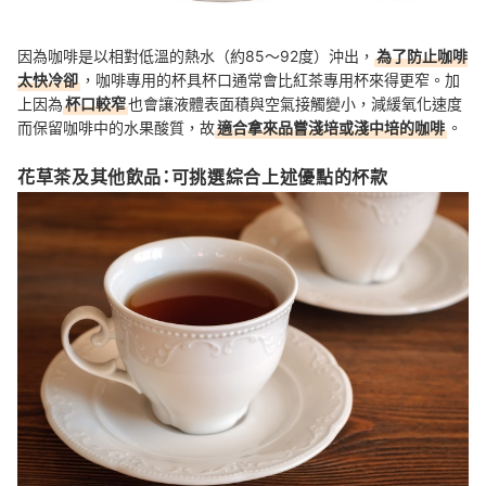
因為咖啡是以相對低溫的熱水（約85～92度）沖出，
為了防止咖啡
太快冷卻
，咖啡專用的杯具杯口通常會比紅茶專用杯來得更窄。加
上因為
杯口較窄
也會讓液體表面積與空氣接觸變小，減緩氧化速度
而保留咖啡中的水果酸質，故
適合拿來品嘗淺培或淺中培的咖啡
。
花草茶及其他飲品：可挑選綜合上述優點的杯款