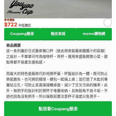
來源：
momoshop.com.tw
參考價格
$722
中低價位
Coupang酷澎
蝦皮商城
momo購物網
商品摘要
這一系列屬於日式蕎麥豬口杯（過去用來裝蕎麥麵醬汁的容器）
之設計，不單單可作為咖啡杯、茶杯，運用來盛裝開胃小菜、甜
點等都不易產生違和感。
而最大的特色是廠商巧妙地將杯蓋、杯盤設計為一體，既可防止
熱氣散失，也可將奶精球、糖包一起端上桌；並打造了木匙的專
屬站立孔，可防止其直接接觸桌面，減少了交叉污染的機率。此
外，無把手的設計利於將杯子堆疊收納，且無銳角不易卡垢。不
過也因為沒有把手，所以端取前要注意杯子溫度以免燙手。
點我看Coupang酷澎