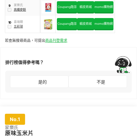
家樂氏
9
Coupang酷澎
蝦皮商城
momo購物網
高纖麥麩
喜瑞爾
10
Coupang酷澎
蝦皮商城
momo購物網
五彩球
若查無搜尋商品，可提出
商品刊登需求
排行榜值得參考嗎？
是的
不是
No.1
家樂氏
原味玉米片