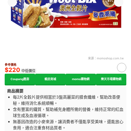
來源：
momoshop.com.tw
參考價格
$220
中低價位
Coupang酷澎
蝦皮商城
momo購物網
樂天市場購物網
商品摘要
每2片全穀片提供相當於3盤高麗菜的膳食纖維，幫助改善便
秘，維持消化系統順暢。
含有豐富的鐵質，幫助補充身體所需的營養，維持正常的紅血
球生成及血液循環。
無基因改造的小麥來源，讓消費者不僅能享受美味，還能放心
食用，適合注重食材品質者。