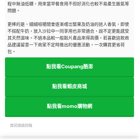
程中無油低糖，用來當早餐食用不但好消化也較不易產生脹氣等
問題。
更棒的是，細細咀嚼間會逐漸嚐岀堅果及奶油的迷人香氣，即使
不搭配牛奶，放入沙拉中一同享用也非常適合，說不定更能感受
其天然滋味。不過本品較一般穀片產品來得高價，若喜歡這款商
品建議留意一下商家不定時推出的優惠活動，一次購買更省荷
包。
點我看Coupang酷澎
點我看蝦皮商城
點我看momo購物網
資訊錯誤回報