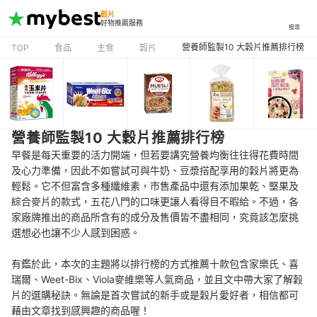
穀片
好物推薦服務
搜尋
營養師監製10 大穀片推薦排行榜
TOP
食品
主食
穀片
營養師監製10 大穀片推薦排行榜
早餐是每天重要的活力開端，但若要講究營養均衡往往得花費時間
及心力準備，因此不如嘗試可與牛奶、豆漿搭配享用的穀片將更為
輕鬆。它不但富含多種纖維素，市售產品中還有添加果乾、堅果及
綜合麥片的款式，五花八門的口味更讓人看得目不暇給。不過，各
家廠牌推出的商品所含有的成分及售價皆不盡相同，究竟該怎麼挑
選想必也讓不少人感到困惑。
有鑑於此，本次的主題將以排行榜的方式推薦十款包含家樂氏、喜
瑞爾、Weet-Bix、Viola麥維樂等人氣商品，並且文中帶大家了解穀
片的選購秘訣。無論是首次嘗試的新手或是穀片愛好者，相信都可
藉由文章找到感興趣的商品喔！