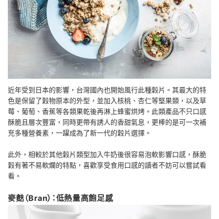
近年受到日本的影響，台灣國內也開始風行此種穀片。其最大的特
色是保留了穀物原本的外型，並加入核桃、杏仁等堅果類，以及草
莓、葡萄、香蕉等各類果乾後再淋上蜂蜜烘烤。此類產品不只口感
酥脆且層次豐富，同時更帶有誘人的香甜氣息，更棒的是可一次補
充多種營養素，一躍成為了新一代的穀片選擇。
此外，相較於其他穀片類型加入牛奶後很容易泡軟影響口感，酥脆
穀有著不易軟爛的特點，喜歡享受食用口感的讀者不妨可以嘗試看
看。
麥麩（Bran）：低熱量高飽足感