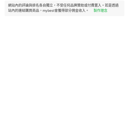
網站內的評論與排名各自獨立，不受任何品牌贊助或付費置入。若是透過
站內的連結購買商品，mybest會獲得部分佣金收入。
製作理念