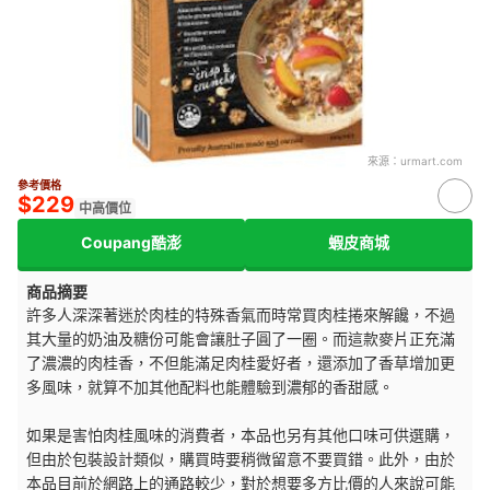
來源：
urmart.com
參考價格
$229
中高價位
Coupang酷澎
蝦皮商城
商品摘要
許多人深深著迷於肉桂的特殊香氣而時常買肉桂捲來解饞，不過
其大量的奶油及糖份可能會讓肚子圓了一圈。而這款麥片正充滿
了濃濃的肉桂香，不但能滿足肉桂愛好者，還添加了香草增加更
多風味，就算不加其他配料也能體驗到濃郁的香甜感。
如果是害怕肉桂風味的消費者，本品也另有其他口味可供選購，
但由於包裝設計類似，購買時要稍微留意不要買錯。此外，由於
本品目前於網路上的通路較少，對於想要多方比價的人來說可能