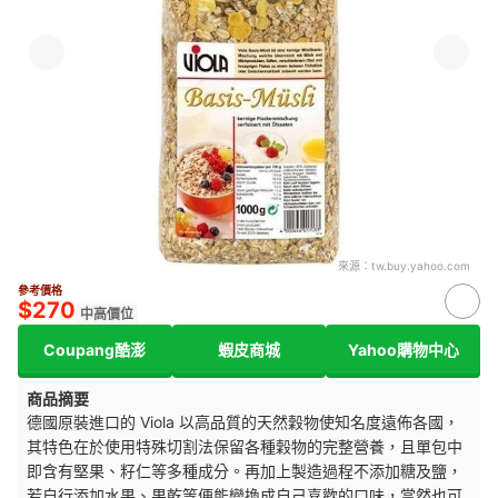
來源：
tw.buy.yahoo.com
參考價格
$270
中高價位
Coupang酷澎
蝦皮商城
Yahoo購物中心
商品摘要
德國原裝進口的 Viola 以高品質的天然穀物使知名度遠佈各國，
其特色在於使用特殊切割法保留各種穀物的完整營養，且單包中
即含有堅果、籽仁等多種成分。再加上製造過程不添加糖及鹽，
若自行添加水果、果乾等便能變換成自己喜歡的口味，當然也可