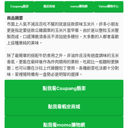
Coupang酷澎
蝦皮商城
momo購物網
Yahoo購物中心
商品摘要
市面上人氣不減且百吃不膩的就是這款原味玉米片，許多小朋友
更是指定要這款公雞圖案的玉米片當早餐。由於是以整粒玉米壓
製而成，口感薄脆清香且不添加過多糖份，大多數的人都會喜歡
上這種單純的美味。
除了最簡單的搭配牛奶食用之外，非油炸且沒有過度調味的玉米
香氣，更能在磨碎後作為炸肉類用的裹粉，吃起比一般麵粉更酥
脆；也可以撒在沙拉上代替麵包丁使用，各種創意吃法都十分對
味，家裡隨時備有一盒勢必是明智的選擇。
點我看Coupang酷澎
點我看蝦皮商城
點我看momo購物網