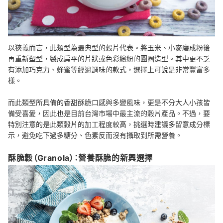
以狹義而言，此類型為最典型的穀片代表。將玉米、小麥磨成粉後
再重新塑型，製成扁平的片狀或色彩繽紛的圓圈造型。其中更不乏
有添加巧克力、蜂蜜等經過調味的款式，選擇上可說是非常豐富多
樣。
而此類型所具備的香甜酥脆口感與多變風味，更是不分大人小孩皆
備受喜愛，因此也是目前台灣市場中最主流的穀片產品。不過，要
特別注意的是此類穀片的加工程度較高，挑選時建議多留意成分標
示，避免吃下過多糖分、色素反而沒有攝取到所需營養。
酥脆穀（Granola）：營養酥脆的新興選擇