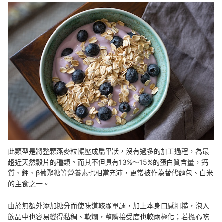
此類型是將整顆燕麥粒輾壓成扁平狀，沒有過多的加工過程，為最
趨近天然穀片的種類。而其不但具有13%～15%的蛋白質含量，鈣
質、鉀、β葡聚糖等營養素也相當充沛，更常被作為替代麵包、白米
的主食之一。
由於無額外添加糖分而使味道較顯單調，加上本身口感粗糙，泡入
飲品中也容易變得黏稠、軟爛，整體接受度也較兩極化；若擔心吃