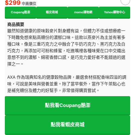
$299
中高價位
Coupang酷澎
蝦皮商城
momo購物網
Yahoo購物中心
商品摘要
雖然知道健康的原味穀麥片對身體有益，但體力不佳或想療癒一
下時難免想來點高糖份的濃郁口味。這款以燕麥片為主並有著多
種口味，像是三重巧克力之中融合了牛奶巧克力、黑巧克力及白
巧克力，再添加可可粉和蜂蜜，吃進嘴裡各種味覺在口中交織出
意想不到的濃郁、綿密香醇口感，是巧克力愛好者不能錯過的選
擇之一。
AXA 作為瑞典知名的健康穀物品牌，嚴選食材搭配香味四溢的調
味，可說是美味與營養並重。除了當早餐外，當作下午茶點心也
是補充糖份及體力的好幫手，非常值得購買嘗試。
點我看Coupang酷澎
點我看蝦皮商城