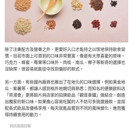
除了注重配方及營養之外，更要好入口才能持之以恆地保持飲食習
慣。目前市面上可買到的口味非常豐富，像是有大眾喜愛的原味、
巧克力、蜂蜜、莓果等口味外，肉桂、南瓜、椰子等新奇的選擇也
沒缺席，很容易就能從中找到偏好的款式。
另一方面，有些國內廠商也推出了在地化的口味選擇，例如黃金地
瓜、紫薯等，都讓人感到格外地親切與熟悉；而知名的連鎖飲料店
「茶湯會」更將穀片與店家的招牌飲品「觀音拿鐵」做結合，創造
出獨家的新口味。如果擔心容易吃膩的人不妨可多挑選幾款，並搭
配各式飲品及優格享用，每天就能品嘗到不同的風味變化，進而獲
得持續食用的動力。
資訊錯誤回報