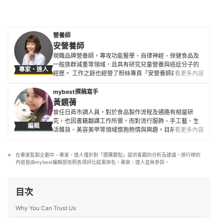
營養師
安營養師
現職品牌營養師，專攻功能醫學、自律神經、保健食品及
一般族群減重等領域，且具有研究兒童營養與癌症分子的
專家・達人
經歷。 工作之餘也經營了粉絲專頁「安營養師說營養」，
看更多內容
致力推廣正確的營養知識、觀念，提倡好好吃飯、吃得營
養，並歡迎所有對營養學有興趣的人前往粉絲專頁聊聊
mybest撰稿寫手
天。
黃鏡蒨
安營養師的簡介
曾任日商市調人員，對於食品製作流程及通路有相當研
究，也因書籍翻譯工作所需，而對流行服飾、手工藝、生
編輯
活雜貨、美容美甲等領域懷抱熱情與興趣。目前為專職翻
看更多內容
譯人員。
黃鏡蒨的簡介
在專家監製企劃中，專家、達人僅針對「選購要點」提供客觀的分析及建議。排行榜的
內容皆由mybest編輯部依照各項評比結果排名，專家、達人並無參與。
目次
Why You Can Trust Us