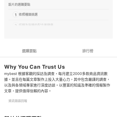
穀片的選購要點
1
依照種類挑選
2
低糖及無糖的配方更健康
3
購買喜愛的口味
推薦十大穀片人氣排行榜
選購要點
排行榜
專家解惑！選購穀片的常見問題
Why You Can Trust Us
穀片的每日建議食用量？
mybest 根據客觀的採訪及調查，每月建立2000多款商品資訊數
穀片有助於減肥？
據。並且在每篇文章製作上投入大量心力，其中包含嚴謹的調查，
以及與各領域專家進行深度訪談。以豐富的知識及準確的情報製作
穀片能取代正餐嗎？
文章，提供值得信賴的內容。
搭配穀片的美味好夥伴
資訊錯誤回報
總結