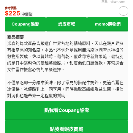
來源：
vilson.com
參考價格
$225
中價位
Coupang酷澎
蝦皮商城
momo購物網
商品摘要
米森的每款產品皆嚴選自世界各地的精純原料，因此在穀片界擁
有相當高的知名度。本品也不例外是採用無污染冰湖雪水種植的
穀物所製成，佐以蔓越莓、葡萄乾、覆盆莓等新鮮果乾，最特別
的是其中淡粉色的蔓越莓穀脆片，甜度偏低口感偏軟，非常適合
女性當作振奮心情的早餐選擇。
不僅單吃即十分酸甜美味，除了常見的搭配牛奶外，更適合灑在
冰優格、冰優酪乳上一同享用，同時攝取高纖維及益生菌，相信
對消化也能帶來一定程度的幫助。
點我看Coupang酷澎
點我看蝦皮商城