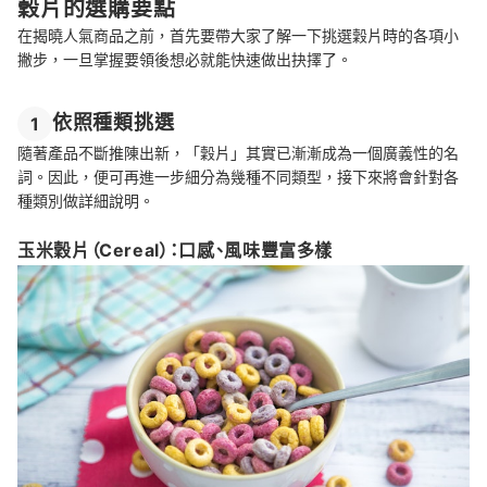
穀片的選購要點
在揭曉人氣商品之前，首先要帶大家了解一下挑選穀片時的各項小
撇步，一旦掌握要領後想必就能快速做出抉擇了。
依照種類挑選
1
隨著產品不斷推陳出新，「穀片」其實已漸漸成為一個廣義性的名
詞。因此，便可再進一步細分為幾種不同類型，接下來將會針對各
種類別做詳細說明。
玉米穀片（Cereal）：口感、風味豐富多樣