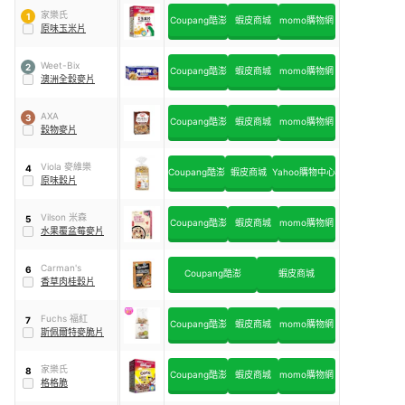
家樂氏
1
Coupang酷澎
蝦皮商城
momo購物網
原味玉米片
Weet-Bix
2
Coupang酷澎
蝦皮商城
momo購物網
澳洲全穀麥片
AXA
3
Coupang酷澎
蝦皮商城
momo購物網
穀物麥片
Viola 麥維樂
4
Coupang酷澎
蝦皮商城
Yahoo購物中心
原味穀片
Vilson 米森
5
Coupang酷澎
蝦皮商城
momo購物網
水果覆盆莓麥片
Carman's
6
Coupang酷澎
蝦皮商城
香草肉桂穀片
Fuchs 福紅
7
Coupang酷澎
蝦皮商城
momo購物網
斯佩爾特麥脆片
家樂氏
8
Coupang酷澎
蝦皮商城
momo購物網
格格脆