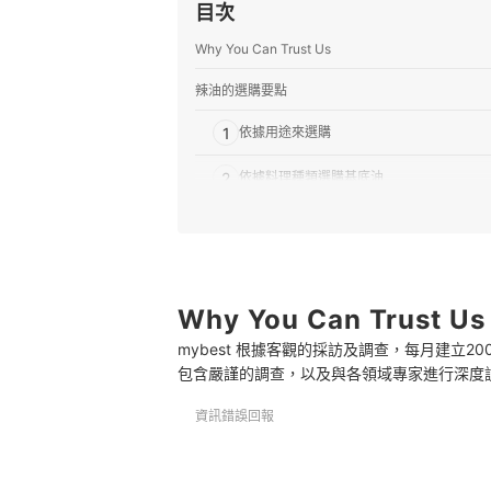
目次
Why You Can Trust Us
辣油的選購要點
1
依據用途來選購
2
依據料理種類選購基底油
3
採用完整辣椒會優於辣椒素
4
注意辣油中的其他素材
Why You Can Trust Us
推薦十大人氣辣油排行榜
mybest 根據客觀的採訪及調查，每月建立
專家解惑！選購辣油的常見問題
包含嚴謹的調查，以及與各領域專家進行深度
Q：辣油、辣椒適合的料理不同？
資訊錯誤回報
Q：該如何保存辣油？能冷凍嗎？
Q：辣油能用於哪些常見的西式料理？