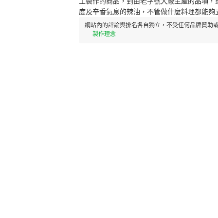
工製作的商品，到由老字號大廠生產的品項，
度及辛香氣息的辣油，不管做什麼料理都能夠
網站內的評論與排名各自獨立，不受任何品牌贊助或
製作理念