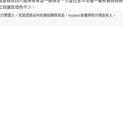
或是標榜四川風味等等皆一應俱全。只要在家中常備一罐有著微微辣
立刻讓其增色不少！
付費置入。若是透過站內的連結購買商品，mybest會獲得部分佣金收入。