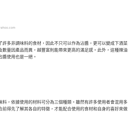
yahoo.com
了許多非調味料的食材，因此不只可以作為沾醬，更可以變成下酒菜
及數量因產品而異，越豐富則能帶來更高的滿足感。此外，這種辣油
沾醬使用也是一絕。
味料，依據使用的材料可分為三個種類。雖然有許多使用者會混用多
合前得先了解其各自的特徵，才能配合使用的食材和自身的喜好來做