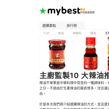
辣油
好物推薦服務
選購要點
排行榜
主
TOP
食品
調味料
辣油
主廚監製10 大辣油
辣油不單單是中華料理中常見的一種調味料，
之分。不過由於生產辣油的廠商眾多，往往讓
品。
於是本次我們將介紹選購辣油的方式，並且還