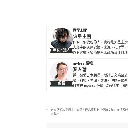
資深主廚
火星主廚
作為一個愛吃的人，食物是火星主廚
大腦中的深層記憶、來源、心理學，
專家・達人
身的經驗、技巧還有知識來製作料理
個美好的體驗，能成為品嘗者生命中的
起，打開廚師的大腦，來一趟屬於味
mybest編輯
火星主廚的簡介
黎人瑜
從小熱愛日本動漫，就讀日文系且於
戲、科技、休閒、健康和理財等最新
編輯
目前在 mybest 任職已超過5
黎人瑜的簡介
在專家監製企劃中，專家、達人僅針對「選購要點」提供客觀
參與。