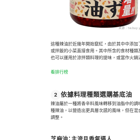
來源：
tw.buy.
這種辣油於近幾年開始竄紅，由於其中中添加
或拌飯的小菜直接食用。其中所含的食材種類
也可以運用於涼拌類料理的提味，或當作火鍋
看排行榜
依據料理種類選購基底油
2
辣油屬於一種將香辛料風味轉移到油脂中的調
種辣油，以營造出更具層次感的風味，但在混
調整。
芝麻油：主流且香氣逼人