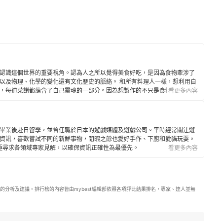
認識這個世界的重要視角。認為人之所以覺得美食好吃，是因為食物牽涉了
以及物理、化學的變化還有文化歷史的脈絡。 和所有料理人一樣，想利用自
，每道菜餚都蘊含了自己靈魂的一部分。因為想製作的不只是食物，而是一
看更多內容
養分。目前經營「火星主廚的回歸之旅」YouTube頻道，希望和大家一
覺的奇幻之旅。
畢業後赴日留學，並曾任職於日本的遊戲媒體及遊戲公司。平時經常關注遊
資訊，喜歡嘗試不同的新鮮事物，閒暇之餘也愛好手作、下廚和愛貓玩耍。
年，積極尋求各領域專家見解，以確保資訊正確性為最優先。
看更多內容
的分析及建議。排行榜的內容皆由mybest編輯部依照各項評比結果排名，專家、達人並無