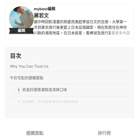
mybest編輯
蔣若文
國中時因對漫畫的熱愛而激起學習日文的念頭，大學第一
次到東京旅行後更愛上日本這個國家，現在則居住在神奈
編輯
川縣的湘南地區。在日本追星、看棒球及旅行是人生三大
看更多內容
樂事，也喜歡接觸新商品與各種事物，除了過去曾經營過
自己的部落格外，也陸續為不少觀光旅遊網站撰寫過相關
文章。目前擔任 mybest 編輯已超過4年。
目次
蔣若文的簡介
Why You Can Trust Us
牛奶宅配的選購要點
1
依喜好選擇濃醇或清爽口味
2
無調整、低溫殺菌更能品嚐到原味
3
注意保存方式
4
確認容器的形狀
選購要點
排行榜