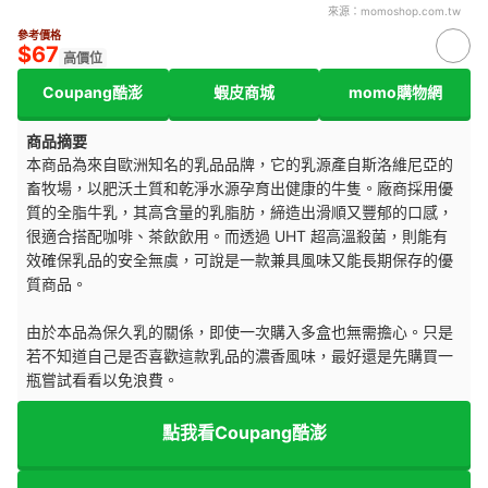
來源：
momoshop.com.tw
參考價格
$67
高價位
Coupang酷澎
蝦皮商城
momo購物網
商品摘要
本商品為來自歐洲知名的乳品品牌，它的乳源產自斯洛維尼亞的
畜牧場，以肥沃土質和乾淨水源孕育出健康的牛隻。廠商採用優
質的全脂牛乳，其高含量的乳脂肪，締造出滑順又豐郁的口感，
很適合搭配咖啡、茶飲飲用。而透過 UHT 超高溫殺菌，則能有
效確保乳品的安全無虞，可說是一款兼具風味又能長期保存的優
質商品。
由於本品為保久乳的關係，即使一次購入多盒也無需擔心。只是
若不知道自己是否喜歡這款乳品的濃香風味，最好還是先購買一
瓶嘗試看看以免浪費。
點我看Coupang酷澎