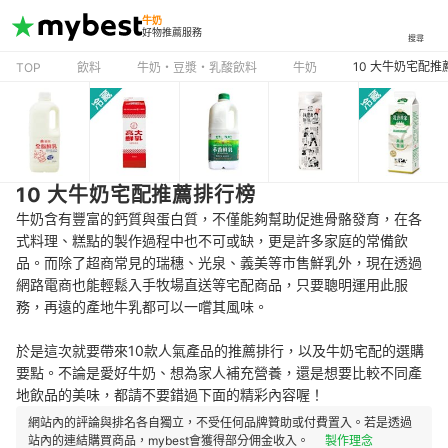
牛奶
好物推薦服務
搜尋
10 大牛奶宅配推
TOP
飲料
牛奶・豆漿・乳酸飲料
牛奶
10 大牛奶宅配推薦排行榜
牛奶含有豐富的鈣質與蛋白質，不僅能夠幫助促進骨骼發育，在各
式料理、糕點的製作過程中也不可或缺，更是許多家庭的常備飲
品。而除了超商常見的瑞穗、光泉、義美等市售鮮乳外，現在透過
網路電商也能輕鬆入手牧場直送等宅配商品，只要聰明運用此服
務，再遠的產地牛乳都可以一嚐其風味。
於是這次就要帶來10款人氣產品的推薦排行，以及牛奶宅配的選購
要點。不論是愛好牛奶、想為家人補充營養，還是想要比較不同產
地飲品的美味，都請不要錯過下面的精彩內容喔！
網站內的評論與排名各自獨立，不受任何品牌贊助或付費置入。若是透過
站內的連結購買商品，mybest會獲得部分佣金收入。
製作理念