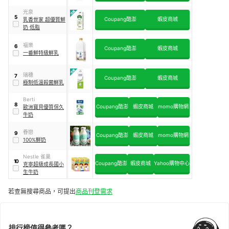
光泉
5
Coupang酷澎
蝦皮商城
乳香世家 超優質鮮
奶 低脂
福樂
6
Coupang酷澎
蝦皮商城
一番鮮特級鮮乳
瑞穗
7
Coupang酷澎
蝦皮商城
極制低溫殺菌鮮乳
Berti
8
Coupang酷澎
蝦皮商城
momo購物網
歐洲寶貝優質保久
牛奶
眷戀
9
Coupang酷澎
蝦皮商城
momo購物網
100%鮮奶
Nestle 雀巢
10
Coupang酷澎
蝦皮商城
Yahoo購物中心
克寧超級成長國小
生牛奶
若查無搜尋商品，可提出
商品刊登需求
排行榜值得參考嗎？