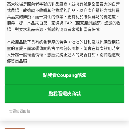
高大牧場是國內老字號的乳品廠商，並擁有號稱全國最大的自營
式農場，故強調不收購其他牧場的乳品，以自產自銷的方式打造
高品質的鮮奶，而一貫化的作業，更有利於確保鮮奶的穩定度。
順帶一提，本品來自第一家通過 TAP（國家產銷履歷）認證的牧
場，對要求乳品來源、質感的消費者來說相當有保障。
本款產品除了具有奶香豐厚的特色，淡淡的甘甜滋味也深受到孩
童的喜愛。而承襲傳統的古早味包裝風格，總會在每次飲用時令
人升起一股懷舊情懷。想感受純正迷人的奶香甘甜，別錯過這款
優質商品囉！
點我看Coupang酷澎
點我看蝦皮商城
資訊錯誤回報