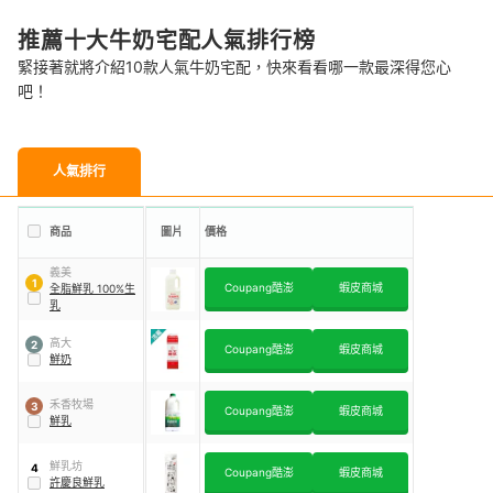
推薦十大牛奶宅配人氣排行榜
緊接著就將介紹10款人氣牛奶宅配，快來看看哪一款最深得您心
吧！
人氣排行
商品
圖片
價格
義美
1
Coupang酷澎
蝦皮商城
全脂鮮乳 100%生
乳
高大
2
Coupang酷澎
蝦皮商城
鮮奶
禾香牧場
3
Coupang酷澎
蝦皮商城
鮮乳
鮮乳坊
4
Coupang酷澎
蝦皮商城
許慶良鮮乳