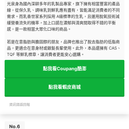
光泉身為國內深耕多年的乳製品專家，旗下擁有相當豐富的產品
線，從保久乳、調味乳到鮮乳應有盡有，皆能滿足消費者的不同
需求。而乳香世家系列採用 A級標準的生乳，且運用脫氧技術減
緩營養流失的機率，加上口感在濃郁與清爽間取得不錯的平衡
感，是一款相當大眾化口味的商品。
若是在意脂肪與膽固醇的朋友，品牌也推出了脫去脂肪的低脂商
品，更適合在意身材或銀髮長輩使用。此外，本品還擁有 CAS、
TQF 等鮮乳標章，讓消費者更能安心選購。
點我看Coupang酷澎
點我看蝦皮商城
資訊錯誤回報
No.6