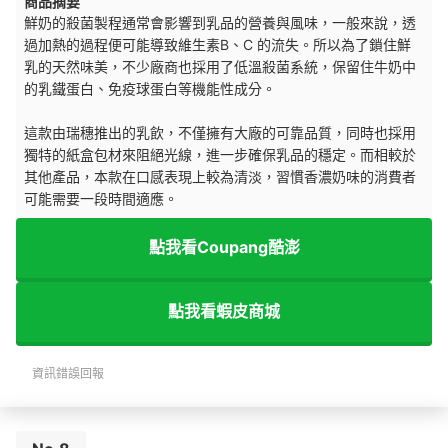
商品摘要
鮮奶的殺菌製程通常會影響到乳品的營養與風味，一般來說，透
過加熱的過程便可能導致維生素B、C 的流失。所以為了鎖住鮮
乳的天然味美，不少廠商也採用了低溫殺菌系統，保留住牛奶中
的乳鐵蛋白、免疫球蛋白等機能性成分。
這款由瑞穗推出的乳飲，不僅擁有大廠的可靠品質，同時也採用
獨特的紙盒包材來阻絕光線，進一步確保乳品的穩定。而相較於
其他產品，本款在口感表現上較為清淡，習慣香濃奶味的消費者
可能需要一段時間適應。
點我看Coupang酷澎
點我看蝦皮商城
資訊錯誤回報