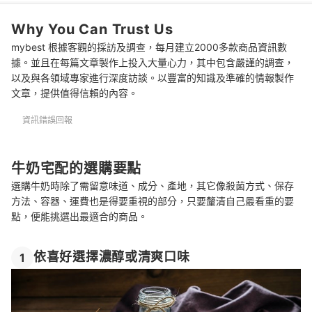
5
選擇產地並留意運費
Why You Can Trust Us
推薦十大牛奶宅配人氣排行榜
mybest 根據客觀的採訪及調查，每月建立2000多款商品資訊數
活用牛奶製作美味點心
據。並且在每篇文章製作上投入大量心力，其中包含嚴謹的調查，
以及與各領域專家進行深度訪談。以豐富的知識及準確的情報製作
其他宅配人氣食品
文章，提供值得信賴的內容。
總結
資訊錯誤回報
牛奶宅配的選購要點
選購牛奶時除了需留意味道、成分、產地，其它像殺菌方式、保存
方法、容器、運費也是得要重視的部分，只要釐清自己最看重的要
點，便能挑選出最適合的商品。
依喜好選擇濃醇或清爽口味
1