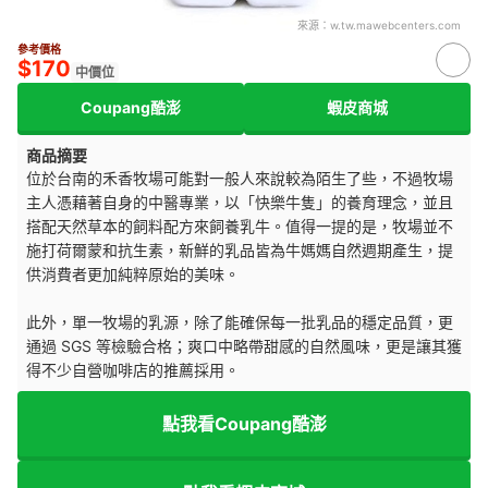
來源：
w.tw.mawebcenters.com
參考價格
$170
中價位
Coupang酷澎
蝦皮商城
商品摘要
位於台南的禾香牧場可能對一般人來說較為陌生了些，不過牧場
主人憑藉著自身的中醫專業，以「快樂牛隻」的養育理念，並且
搭配天然草本的飼料配方來飼養乳牛。值得一提的是，牧場並不
施打荷爾蒙和抗生素，新鮮的乳品皆為牛媽媽自然週期產生，提
供消費者更加純粹原始的美味。
此外，單一牧場的乳源，除了能確保每一批乳品的穩定品質，更
通過 SGS 等檢驗合格；爽口中略帶甜感的自然風味，更是讓其獲
得不少自營咖啡店的推薦採用。
點我看Coupang酷澎