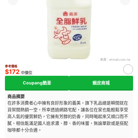
來源：
etmall.com.tw
參考價格
$172
中價位
Coupang酷澎
蝦皮商城
商品摘要
在許多消費者心中擁有良好形象的義美，旗下乳品總是瞬間就在
貨架間熱銷一空，所幸透過網路宅配，讓各位在家也能輕鬆享受
高人氣的優質鮮奶。它擁有芳醇的奶香，同時喝起來又順口而不
膩，相信能滿足國人追求濃、醇、香的味蕾，無論單飲或是搭配
咖啡都十分合適。