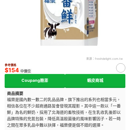
來源：
freshdelight.com.tw
參考價格
$154
中價位
Coupang酷澎
蝦皮商城
商品摘要
福樂是國內數一數二的乳品品牌，旗下推出的系列也相當多元，
相信各位在不少超商通路皆會發現其蹤影。其中這一款以「一番
鮮」為名的鮮奶，採用了北海道的畜牧技術，在生乳收乳後即以
品牌特殊的充氮包裝，降低高溫殺菌後的風味影響因子。若一時
之間在眾多乳品中難以抉擇，福樂便是個不錯的選擇。