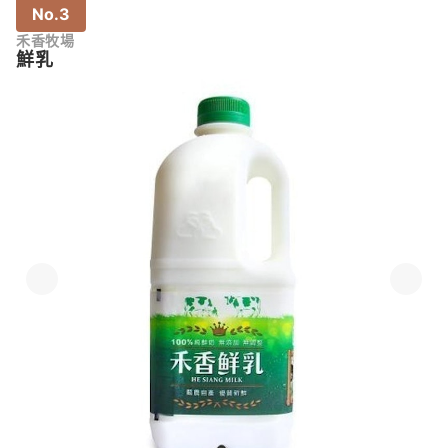
No.3
禾香牧場
鮮乳