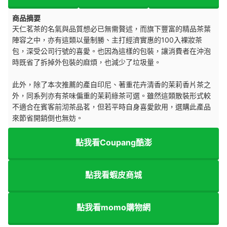
商品摘要
天仁茗茶的名氣與品質想必已無需贅述，而旗下豐富的精品茶葉
陣容之中，亦有這類以量制勝、主打經濟實惠的100入裸妝茶
包，深受公司行號的喜愛。也因為這樣的包裝，讓消費者在沖泡
時既省了拆掉外包裝的麻煩，也減少了垃圾量。
此外，除了本次推薦的產自印尼、著重花卉清香的茉莉香片茶之
外，同系列亦有茶味偏重的茉莉綠茶可選。雖然這類散裝形式較
不適合在賓客前沏茶品茗，但若平時自身喜愛飲用，選購此產品
來節省開銷倒也無妨。
點我看Coupang酷澎
點我看蝦皮商城
點我看momo購物網