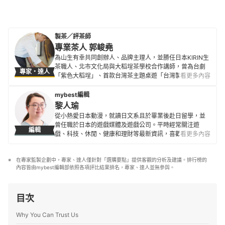
製茶／評茶師
專業茶人 郭峻堯
為山生有幸共同創辦人、品牌主理人，並勝任日本KIRIN生
茶職人、北市文化局與大稻埕茶學校合作講師，曾為台劇
專家・達人
「紫色大稻埕」、首款台灣茶主題桌遊「台灣製茶錄」、
看更多內容
「台灣比賽茶資訊圖表海報」等製作方提供專業諮詢服
務。 經營的茶園位於南投凍頂鳳凰山，傳承五代百年製茶
mybest編輯
技藝，對台灣茶葉有著無比熱忱，堅信「茶，是人與山林
黎人瑜
的連繫，節氣與生命的孕育」，在莘莘耕耘下旗下茶品曾
從小熱愛日本動漫，就讀日文系且於畢業後赴日留學，並
獲 ITCE 國際茶咖啡品鑑 Recommend & Preferred
曾任職於日本的遊戲媒體及遊戲公司。平時經常關注遊
編輯
Medal、國家品質金牌獎等多項殊榮。但仍期許憑藉靈敏
戲、科技、休閒、健康和理財等最新資訊，喜歡嘗試不同
看更多內容
的味蕾及深研多年的茶葉知識，連結台灣茶史縷縷脈絡，
的新鮮事物，閒暇之餘也愛好手作、下廚和愛貓玩耍。目
開創一系列現代與經典交織的茶品，將台灣茶的美好帶到
前在 mybest 任職已超過5年，積極尋求各領域專家見解，
全世界。
在專家監製企劃中，專家、達人僅針對「選購要點」提供客觀的分析及建議。排行榜的
以確保資訊正確性為最優先。
專業茶人 郭峻堯的簡介
內容皆由mybest編輯部依照各項評比結果排名，專家、達人並無參與。
黎人瑜的簡介
目次
Why You Can Trust Us