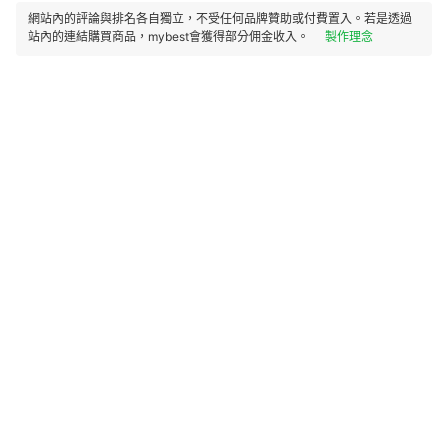
網站內的評論與排名各自獨立，不受任何品牌贊助或付費置入。若是透過
站內的連結購買商品，mybest會獲得部分佣金收入。
製作理念