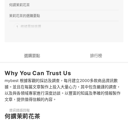
何謂茉莉花茶
茉莉花茶的選購要點
1
根據風味挑選
2
製作工法越繁複香味越明顯
3
挑選茶葉或茶包
選購要點
排行榜
4
進一步講究原料
Why You Can Trust Us
5
開花茶適合待客贈禮
mybest 根據客觀的採訪及調查，每月建立2000多款商品資訊數
推薦9款人氣茉莉花茶排行榜
據。並且在每篇文章製作上投入大量心力，其中包含嚴謹的調查，
以及與各領域專家進行深度訪談。以豐富的知識及準確的情報製作
專家解惑！選購茉莉花茶的常見問題
文章，提供值得信賴的內容。
Q：茉莉花茶是綠茶嗎？
資訊錯誤回報
何謂茉莉花茶
Q：茉莉花茶是怎麼製作的？