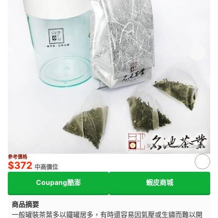
來源：
momoshop.com.tw
參考價格
$372
中高價位
Coupang酷澎
蝦皮商城
商品摘要
一般罐裝茶葉多以鐵罐居多，有時還容易因氣壓或生鏽而難以開