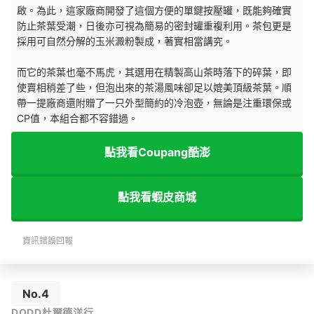
啟。為此，這家廠商開發了這個方便的單鍵按壓罐，既能夠確實
防止茶葉受潮，日後亦可視為簡易的密封罐重複利用。茶包更是
採用可自然分解的玉米澱粉製成，著實相當講究。
而它的茶葉也毫不馬虎，其選用在精製高山茶時落下的碎葉，即
使賣相稍差了些，但泡出來的茶湯風味卻足以媲美頂級茶葉。順
帶一提廠商還附贈了一只外型簡約的冷泡壺，無論是注重環保或
CP值，本組合都不容錯過。
點我看Coupang酷澎
點我看蝦皮商城
資訊錯誤回報
No.4
DODD杜爾德洋行