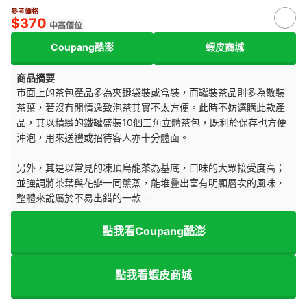
參考價格
$370
中高價位
Coupang酷澎
蝦皮商城
商品摘要
市面上的茶包產品多為夾鏈袋裝或盒裝，而罐裝茶品則多為散裝
茶葉，若沒有閒情逸致泡茶其實不太方便。此時不妨選購此款產
品，其以精緻的鐵罐盛裝10個三角立體茶包，既利於保存也方便
沖泡，用來送禮或招待客人亦十分體面。
另外，其是以常見的凍頂烏龍茶為基底，口味的大眾接受度高；
並強調將茶葉與花瓣一同薰蒸，能堆疊出富有明顯層次的風味，
整體來說屬於不易出錯的一款。
點我看Coupang酷澎
點我看蝦皮商城