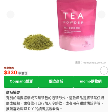
來源：
momoshop.com.tw
參考價格
$330
中價位
Coupang酷澎
蝦皮商城
momo購物網
商品摘要
有別於需要濾網或丟棄茶包的泡茶形式，這款產品是將茶葉仔細
磨成細粉，讓各位可自行加入冷熱飲，或者用在甜點烘焙等等，
推薦喜歡料理 DIY 的讀者挑戰看看。