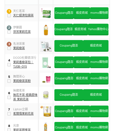
天仁茗茶
1
Coupang酷澎
蝦皮商城
momo購物網
天仁經濟包袋茶
伊藤園
2
Coupang酷澎
蝦皮商城
Yahoo購物中心
芬芳茉莉花茶
名池茶業
3
Coupang酷澎
蝦皮商城
茉莉綠茶
DODD杜爾德洋行
4
Coupang酷澎
蝦皮商城
momo購物網
茉莉香綠茶包
｜
TJGB-G15
舞間茶心
5
Coupang酷澎
蝦皮商城
momo購物網
茉莉綠茶茶粉
無藏茗茶
6
Coupang酷澎
蝦皮商城
無花不茶 經典原味
茶 茉莉花茶
Lipton立頓
7
Coupang酷澎
蝦皮商城
momo購物網
茗閒情茉莉花茶
光泉
8
Coupang酷澎
蝦皮商城
momo購物網
茉莉茶園蜜茶