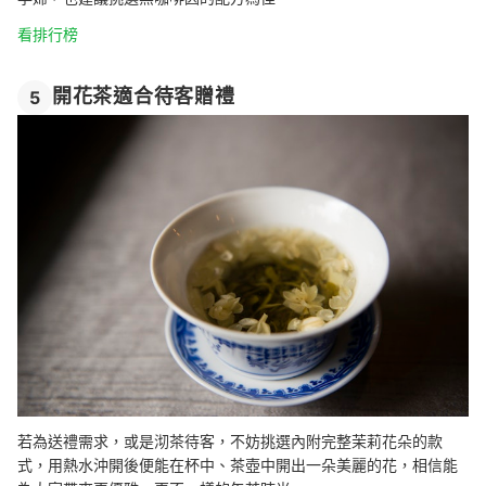
看排行榜
開花茶適合待客贈禮
5
若為送禮需求，或是沏茶待客，不妨挑選內附完整茉莉花朵的款
式，用熱水沖開後便能在杯中、茶壺中開出一朵美麗的花，相信能