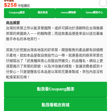
參考價格
$258
中低價位
Coupang酷澎
蝦皮商城
momo購物網
Yahoo購物中心
商品摘要
台灣的茶葉之所以能享譽國際，或許可歸功於清朝時在台灣推廣
茶葉的英國商人－－約翰陶德；而這款產品便是來自以這位幕後
推手命名的本地茶行。
其致力於挖掘台灣各地區的好茶葉，開發販售的產品都有詳細標
示產地，就如本品是取自南投竹山一帶，就連基底的綠茶茶葉也
仔細寫出了「武夷種與青心烏龍自然雜交」的品種名。網站上更
清楚揭示了茶葉的原貌，以及沖泡後的樣態，皆讓消費者感到十
分安心。只是提醒各位本品是以茉莉花薰香製成，茶包內並沒有
乾燥茉莉花唷！
點我看Coupang酷澎
點我看蝦皮商城