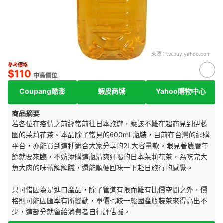
來源：
tw.buy.yahoo.com
參考價格
$110
中高價位
Coupang酷澎
蝦皮商城
Yahoo購物中心
商品摘要
若各位在疫情之前經常前往日本旅遊，應該不難在超商見到伊藤
園的茉莉花茶。本品除了常見的600mL瓶裝，目前在台灣的網購
平台，亦能買到這種適合大家分享的2L大容量款。眼見著農曆年
節就要來臨，不妨添購這瓶清爽好喝的日本茉莉花茶，為吃完大
魚大肉的味蕾解解膩，還能順便回味一下赴日旅行的感覺。
只可惜因為是進口產品，除了管道有限而難有比價空間之外，價
格則可能因匯率有所變動，單價也較一般國產瓶裝茶來得高出不
少，這部分就留給消費者自行評估囉。