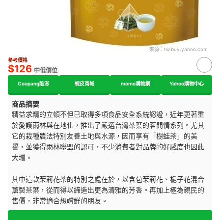
來源：
tw.buy.yahoo.com
參考價格
$126
中低價位
Coupang酷澎
蝦皮商城
momo購物網
Yahoo購物中心
商品摘要
精益求精的立頓不但已取得多項食品安全系統認證，近年更著重
於愛護雨林與在地化，推出了嚴選台灣茶葉的茗閒情系列。尤其
它的栽種農法特別友善土地與水源，因而享有「樹蛙茶」的美
譽，並獲得雨林聯盟的認可，不少消費者對品牌的好感度也因此
大增。
其中這款茉莉花茶的特別之處在於，以含苞茉莉花、梔子花混合
薰製茶葉，從而得以締造出更為清雅的芳香。再加上極為親民的
售價，非常適合想嚐鮮的朋友。