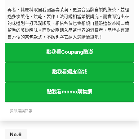
再者，其原料取自我國無毒茉莉，更混合品牌自製的綠茶，並經
過多次薰花、烘乾，製作工法可說相當繁複講究。而實際泡出來
的味道則主打溫潤順喉，相信各位也會想親自體驗這款茶粉口齒
留香的美妙韻味。而對於剛踏入品茶世界的消費者，品牌亦有販
售方便的茶包款式，不妨也將它納入選購清單吧！
點我看Coupang酷澎
點我看蝦皮商城
點我看momo購物網
資訊錯誤回報
No.6