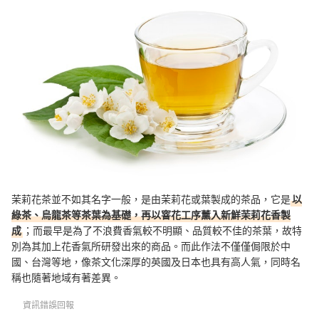
Q：茉莉花茶的建議泡法？
更道地的花草茶選擇
總結
茉莉花茶並不如其名字一般，是由茉莉花或葉製成的茶品，它是
以
綠茶、烏龍茶等茶葉為基礎，再以窨花工序薰入新鮮茉莉花香製
成
；而最早是為了不浪費香氣較不明顯、品質較不佳的茶葉，故特
別為其加上花香氣所研發出來的商品。而此作法不僅僅侷限於中
國、台灣等地，像茶文化深厚的英國及日本也具有高人氣，同時名
稱也隨著地域有著差異。
資訊錯誤回報