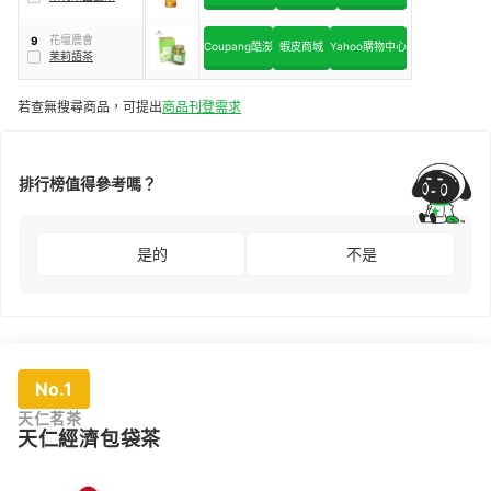
花壇農會
9
Coupang酷澎
蝦皮商城
Yahoo購物中心
茉莉語茶
若查無搜尋商品，可提出
商品刊登需求
排行榜值得參考嗎？
是的
不是
No.1
天仁茗茶
天仁經濟包袋茶