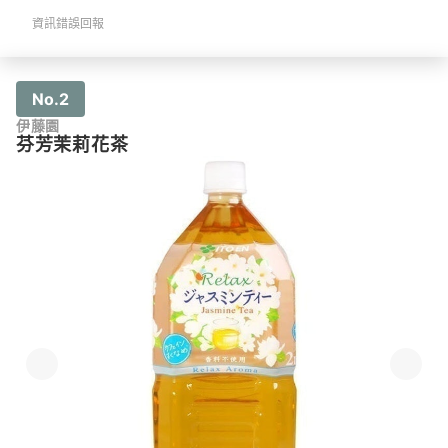
資訊錯誤回報
No.2
伊藤園
芬芳茉莉花茶