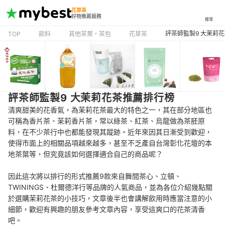
花草茶
好物推薦服務
搜尋
評茶師監製9 大茉莉
TOP
飲料
其他茶葉・茶包
花草茶
評茶師監製9 大茉莉花茶推薦排行榜
清爽甜美的花香氣，為茉莉花茶最大的特色之一，其在部分地區也
可稱為香片茶、茉莉香片茶，常以綠茶、紅茶、烏龍做為茶胚原
料，在不少茶行中也都能發現其蹤跡。近年來因其日漸受到歡迎，
使得市面上的相關品項越來越多，甚至不乏產自台灣彰化花壇的本
地茶葉等，但究竟該如何選擇適合自己的商品呢？
因此這次將以排行的形式推薦9款來自舞間茶心、立頓、
TWININGS、杜爾德洋行等品牌的人氣商品，並為各位介紹幾點關
於選購茉莉花茶的小技巧，文章後半也會講解飲用時應當注意的小
細節，歡迎有興趣的朋友參考文章內容，享受這爽口的花茶清香
吧。