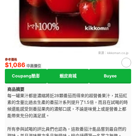
來源：
kikkoman.co.jp
參考價格
$1,086
中高價位
Coupang酷澎
蝦皮商城
Buyee
商品摘要
每一罐果汁都是濃縮將近28顆番茄而得來的超營養果汁，其茄紅
素的含量比過去生產的番茄汁系列提升了1.5倍，而且在試喝的時
候還能感受到番茄果肉的濃郁口感，不論是味覺上或是營養上都
能帶來充分的滿足感。
所有參與試喝的評比員們也認為，這款番茄汁能品嘗到最自然的
甜味，並且滋味層次多且無怪味，綜合評價第一名當之無愧。