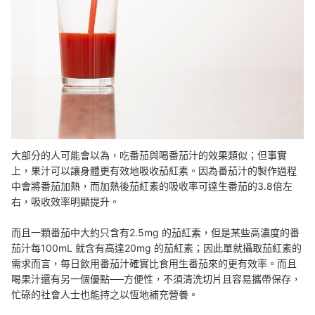
大部分的人可能會以為，吃番茄與喝番茄汁的效果類似；但事實
上，果汁可以讓身體更有效地吸收茄紅素。因為番茄汁的製作過程
中會將番茄加熱，而加熱後茄紅素的吸收率可達生番茄的3.8倍左
右，吸收效率明顯提升。
而且一顆番茄中大約只含有2.5mg 的茄紅素，但是某些高濃度的番
茄汁每100mL 就含有高達20mg 的茄紅素；因此單就攝取茄紅素的
需求而言，每日飲用番茄汁確實比食用生番茄來的更有效率。而且
喝果汁還有另一個優點──方便性，不須清洗切片且容易攜帶保存，
忙碌的社會人士也能持之以恆地補充營養。