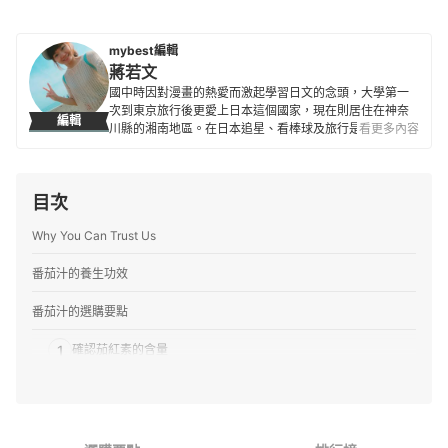
mybest編輯
蔣若文
國中時因對漫畫的熱愛而激起學習日文的念頭，大學第一
次到東京旅行後更愛上日本這個國家，現在則居住在神奈
編輯
川縣的湘南地區。在日本追星、看棒球及旅行是人生三大
看更多內容
樂事，也喜歡接觸新商品與各種事物，除了過去曾經營過
自己的部落格外，也陸續為不少觀光旅遊網站撰寫過相關
文章。目前擔任 mybest 編輯已超過4年。
目次
蔣若文的簡介
Why You Can Trust Us
番茄汁的養生功效
番茄汁的選購要點
1
確認茄紅素的含量
2
注意食鹽含量，有特殊飲食需求者可選「無鹽配方」
3
好喝的口味更容易持之以恆