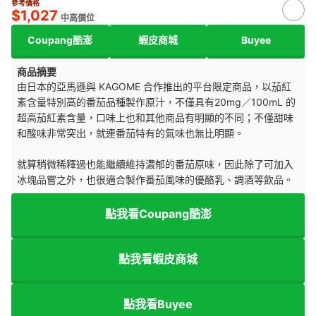
參考價格
$1,027
中高價位
Coupang酷澎
蝦皮商城
Buyee
商品摘要
由日本的亞馬遜與 KAGOME 合作推出的平台限定商品，以茄紅
素含量特別高的番茄品種製作原汁，不僅具有20mg／100mL 的
超高茄紅素含量，口味上也和其他商品有明顯的不同；不僅甜味
和酸味非常突出，就連番茄特有的氣味也無比明顯。
就算稍微稀釋過也能繼續維持濃郁的番茄原味，因此除了可加入
冰塊品嘗之外，也很適合製作番茄風味的優酪乳、調酒等飲品。
點我看Coupang酷澎
點我看蝦皮商城
點我看Buyee