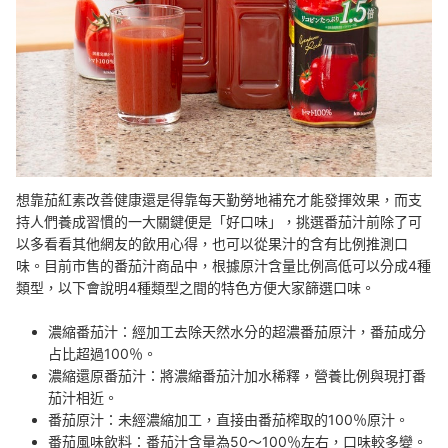
想靠茄紅素改善健康還是得靠每天勤勞地補充才能發揮效果，而支
持人們養成習慣的一大關鍵便是「好口味」，挑選番茄汁前除了可
以多看看其他網友的飲用心得，也可以從果汁的含有比例推測口
味。目前市售的番茄汁商品中，根據原汁含量比例高低可以分成4種
類型，以下會說明4種類型之間的特色方便大家篩選口味。
濃縮番茄汁：經加工去除天然水分的超濃番茄原汁，番茄成分
占比超過100％。
濃縮還原番茄汁：將濃縮番茄汁加水稀釋，營養比例與現打番
茄汁相近。
番茄原汁：未經濃縮加工，直接由番茄榨取的100％原汁。
番茄風味飲料：番茄汁含量為50～100％左右，口味較多變。