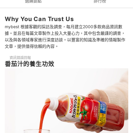
選購要點
排行榜
推薦十大日本番茄汁人氣排行榜
Why You Can Trust Us
開箱14款人氣日本番茄汁
mybest 根據客觀的採訪及調查，每月建立2000多款商品資訊數
番茄汁的養生訣竅
據。並且在每篇文章製作上投入大量心力，其中包含嚴謹的調查，
以及與各領域專家進行深度訪談。以豐富的知識及準確的情報製作
總結
文章，提供值得信賴的內容。
資訊錯誤回報
番茄汁的養生功效