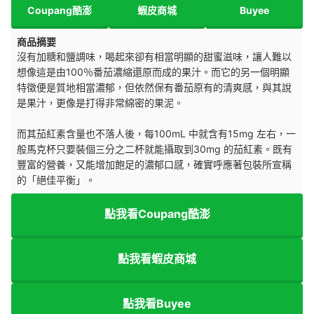
Coupang酷澎
蝦皮商城
Buyee
商品摘要
沒有加糖和鹽調味，喝起來卻有相當明顯的甜蜜滋味，讓人難以
想像這是由100％番茄濃縮還原而成的果汁。而它的另一個明顯
特徵便是質地相當濃郁，但依然保有番茄原有的清爽感，與其說
是果汁，更像是打得非常綿密的果泥。
而其茄紅素含量也不落人後，每100mL 中就含有15mg 左右，一
般馬克杯只要裝個三分之二杯就能攝取到30mg 的茄紅素。既有
豐富的營養，又能增加飽足的濃郁口感，確實呼應著包裝所宣稱
的「絕佳平衡」。
點我看Coupang酷澎
點我看蝦皮商城
點我看Buyee