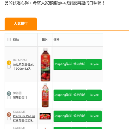
品的試喝心得，希望大家都能從中找到感興趣的口味喔！
人氣排行
商品
圖片
價格
Del Monte
1
Coupang酷澎
蝦皮商城
Buyee
茄紅素加量番茄汁
｜
900g×12入
伊藤園
2
Coupang酷澎
蝦皮商城
Buyee
理想番茄汁
KAGOME
3
Coupang酷澎
蝦皮商城
Buyee
Premium Red 茄
紅素加量番茄50%
使用 160gｘ30入
KAGOME