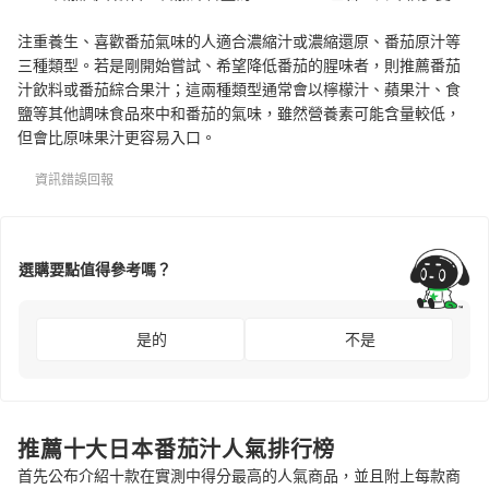
注重養生、喜歡番茄氣味的人適合濃縮汁或濃縮還原、番茄原汁等
三種類型。若是剛開始嘗試、希望降低番茄的腥味者，則推薦番茄
汁飲料或番茄綜合果汁；這兩種類型通常會以檸檬汁、蘋果汁、食
鹽等其他調味食品來中和番茄的氣味，雖然營養素可能含量較低，
但會比原味果汁更容易入口。
資訊錯誤回報
選購要點值得參考嗎？
是的
不是
推薦十大日本番茄汁人氣排行榜
首先公布介紹十款在實測中得分最高的人氣商品，並且附上每款商