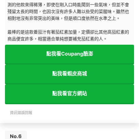
測的他款來得稀薄，即使在剛入口時能聞到一些氣味，但並不會
殘留太長的時間，也因次沒有許多人難以些受的菜腥味。雖然也
相對地沒有非常突出的美味，但是順口度依然在水準之上。
最棒的是這款番茄汁有著茄紅素加量，定價卻比其他高茄紅素的
商品便宜許多，相當適合單純想要補充茄紅素的人。
點我看Coupang酷澎
點我看蝦皮商城
點我看官方網站
資訊錯誤回報
No.6