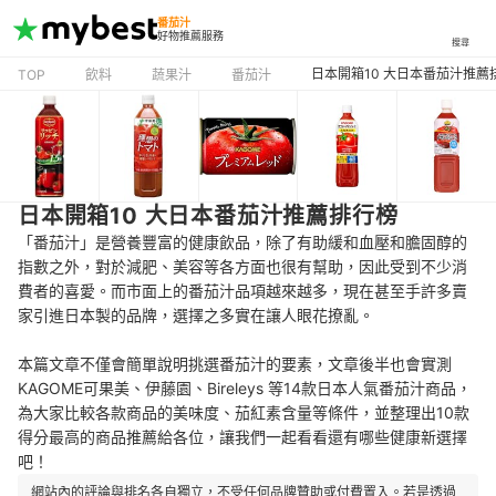
番茄汁
好物推薦服務
搜尋
日本開箱10 大日本番茄汁推薦
TOP
飲料
蔬果汁
番茄汁
日本開箱10 大日本番茄汁推薦排行榜
「番茄汁」是營養豐富的健康飲品，除了有助緩和血壓和膽固醇的
指數之外，對於減肥、美容等各方面也很有幫助，因此受到不少消
費者的喜愛。而市面上的番茄汁品項越來越多，現在甚至手許多賣
家引進日本製的品牌，選擇之多實在讓人眼花撩亂。
本篇文章不僅會簡單說明挑選番茄汁的要素，文章後半也會實測
KAGOME可果美、伊藤園、Bireleys 等14款日本人氣番茄汁商品，
為大家比較各款商品的美味度、茄紅素含量等條件，並整理出10款
得分最高的商品推薦給各位，讓我們一起看看還有哪些健康新選擇
吧！
網站內的評論與排名各自獨立，不受任何品牌贊助或付費置入。若是透過