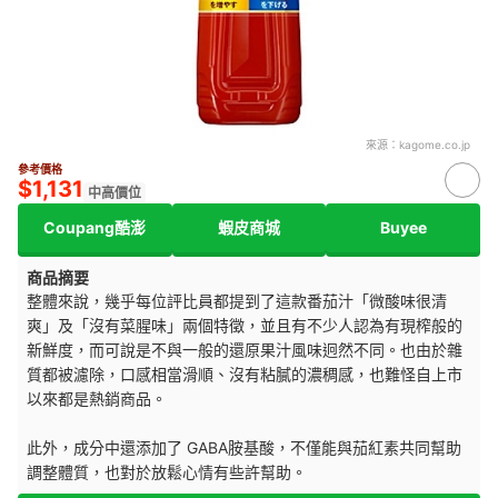
來源：
kagome.co.jp
參考價格
$1,131
中高價位
Coupang酷澎
蝦皮商城
Buyee
商品摘要
整體來說，幾乎每位評比員都提到了這款番茄汁「微酸味很清
爽」及「沒有菜腥味」兩個特徵，並且有不少人認為有現榨般的
新鮮度，而可說是不與一般的還原果汁風味迥然不同。也由於雜
質都被濾除，口感相當滑順、沒有粘膩的濃稠感，也難怪自上市
以來都是熱銷商品。
此外，成分中還添加了 GABA胺基酸，不僅能與茄紅素共同幫助
調整體質，也對於放鬆心情有些許幫助。