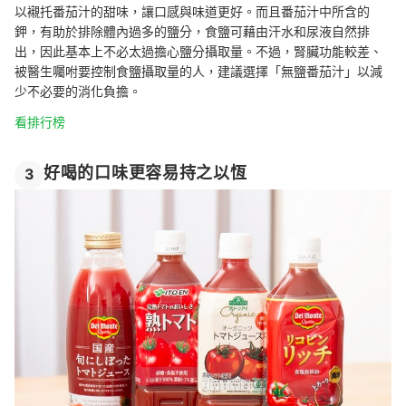
以襯托番茄汁的甜味，讓口感與味道更好。而且番茄汁中所含的
鉀，有助於排除體內過多的鹽分，食鹽可藉由汗水和尿液自然排
出，因此基本上不必太過擔心鹽分攝取量。不過，腎臟功能較差、
被醫生囑咐要控制食鹽攝取量的人，建議選擇「無鹽番茄汁」以減
少不必要的消化負擔。
看排行榜
好喝的口味更容易持之以恆
3