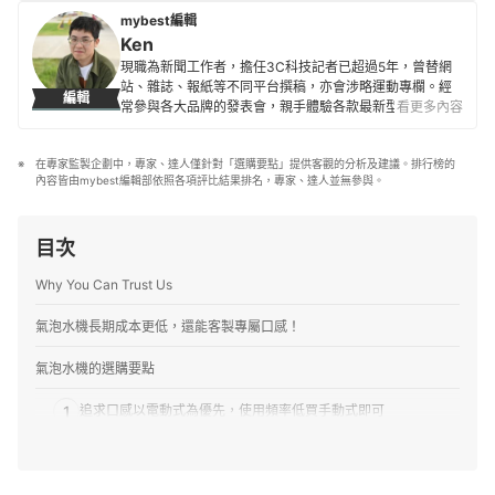
等商品的最新潮流與性能設計，致力於提供更貼近使用者
mybest編輯
需求的專業指引。
Ken
菜頭的簡介
現職為新聞工作者，擔任3C科技記者已超過5年，曾替網
站、雜誌、報紙等不同平台撰稿，亦會涉略運動專欄。經
編輯
常參與各大品牌的發表會，親手體驗各款最新型的科技產
看更多內容
品，以將艱澀的技術規格轉換為簡單好懂的文字為初衷，
希望能讓讀者們避開冤枉路，找到最符合需求的產品。
在專家監製企劃中，專家、達人僅針對「選購要點」提供客觀的分析及建議。排行榜的
Ken的簡介
內容皆由mybest編輯部依照各項評比結果排名，專家、達人並無參與。
目次
Why You Can Trust Us
氣泡水機長期成本更低，還能客製專屬口感！
氣泡水機的選購要點
1
追求口感以電動式為優先，使用頻率低買手動式即可
2
選擇知名品牌的鋼瓶系統，並且確認回收機制