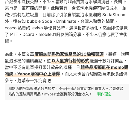
台灣長年氣候炎熱，不少人喜歡到超商買氣泡水解渴消暑，長期下
來也是一筆可觀的開銷，此時若有一台氣泡水機便可壓低成本，並
減少寶特瓶垃圾量。目前除了引領自製氣泡水風潮的 SodaStream
外，還有如 bubble Soda、Drinkmate、台灣人熟悉的鍋寶、
cosco 熱賣的 levivo 等優質品牌，選擇相當多樣化，然而即使瀏覽
了 PTT、Dcard、mobile01網友開箱分享，不少人仍擔心買了會後
悔。
為此，本篇文章
實際訪問熟悉家電產品的3C編輯菜頭
，將逐一說明
氣泡水機的選購要點，並
以人氣排行榜的形式
嚴選十款好評商品，
當中不乏有能直接打果汁飲品的機種，且
這些品項都能在 momo購
物網、Yahoo購物中心上購得
。而文末也會介紹幾款氣泡飲食譜供
參考，趕緊來一探究竟吧！
網站內的評論與排名各自獨立，不受任何品牌贊助或付費置入。若是透過
站內的連結購買商品，mybest會獲得部分佣金收入。
製作理念