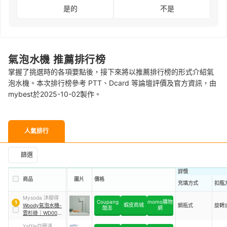
是的
不是
氣泡水機 推薦排行榜
掌握了挑選時的各項要點後，接下來將以推薦排行榜的形式介紹氣
泡水機。本次排行榜參考 PTT、Dcard 等論壇評價及官方資訊，由
mybest於2025-10-02製作。
人氣排行
篩選
詳情
商品
圖片
價格
充填方式
扣瓶
Mysoda 沐樹得
Coupang
momo購物
1
蝦皮商城
Woody氣泡水機-
鋼瓶式
旋轉
酷澎
網
雲杉綠
｜
WD002-
GG
Yaffle亞爾浦