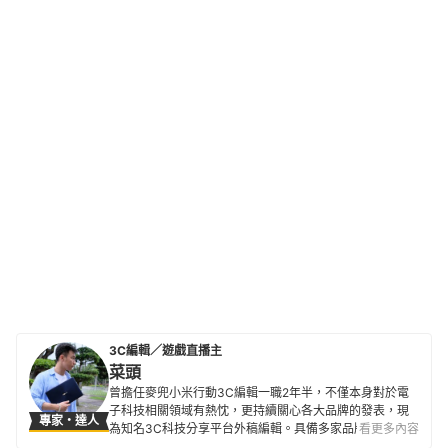
3C編輯／遊戲直播主
菜頭
曾擔任麥兜小米行動3C編輯一職2年半，不僅本身對於電
子科技相關領域有熱忱，更持續關心各大品牌的發表，現
專家・達人
為知名3C科技分享平台外稿編輯。具備多家品牌及多樣3C
看更多內容
電子產品評測經驗，也積極掌握電腦、相機、智慧型手機