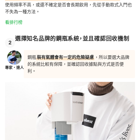
使用頻率不高，或還不確定是否會長期飲用，先從手動款式入門也
不失為一種方法。
看排行榜
選擇知名品牌的鋼瓶系統，並且確認回收機制
2
鋼瓶
裝有氣體會有一定的危險疑慮
，所以要選大品牌
的系統比較有保障，並確認回收據點與方式是否便
專家・達人
利。