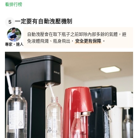
看排行榜
一定要有自動洩壓機制
5
自動洩壓會在取下瓶子之前卸除內部多餘的氣體，避
免液體飛濺、瓶身飛出，
安全更有保障
。
專家・達人