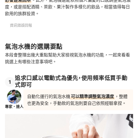
度，或是搭配酒精、茶飲、果汁製作多樣化的飲品，相當值得每日
飲用的族群投資。
資訊錯誤回報
氣泡水機的選購要點
本段會整理出幾大重點幫助大家檢視氣泡水機的功能，一起來看看
挑選上有哪些注意事項吧。
追求口感以電動式為優先，使用頻率低買手動
1
式即可
自動化運行的氣泡水機
可以精準調整氣泡濃度
，整體
也更為安全，手動款的氣泡則要自己依照經驗拿捏。
專家・達人