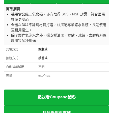
商品摘要
採用食品級二氧化碳，亦有取得 SGS、NSF 認證，符合國際
標準更安心。
全機以304不鏽鋼材質打造，並搭配專業濾水系統，長期使用
更耐用衛生。
除了製作氣泡水之外，還支援清潔、調飲、冰鎮、去腥與料理
應用等多種用途。
充填方式
鋼瓶式
扣瓶方式
接管式
自動排氣減壓
不明
容量
6L／13L
點我看Coupang酷澎