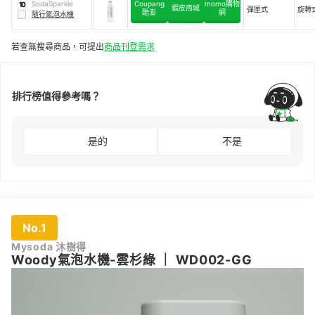
SodaSparkle
Coupang
momo購物
10
蝦皮商城
彈匣式
旋轉
酷澎
網
隨行氣泡水機
若查無搜尋商品，可提出
商品刊登需求
排行榜值得參考嗎？
是的
不是
No.1
Mysoda 沐樹得
Woody氣泡水機-雲杉綠
｜
WD002-GG