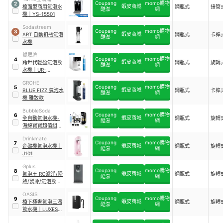
Coupang
momo購物
2
蝦皮商城
檯面型商用氣泡水
鋼瓶式
接管
酷澎
網
機
｜
YS-15501
Sodastream
Coupang
momo購物
3
蝦皮商城
ART 自動扣瓶氣泡
鋼瓶式
卡榫
酷澎
網
水機
賀眾牌
Coupang
momo購物
4
蝦皮商城
跨世代輕盈氣泡飲
鋼瓶式
旋轉
酷澎
網
水機
｜
UR-
3602AW-1
GROHE
Coupang
momo購物
5
蝦皮商城
BLUE FIZZ 氣泡水
鋼瓶式
卡榫
酷澎
網
機 雅致款
BubbleSoda
Coupang
momo購物
6
蝦皮商城
全自動氣泡水機-
鋼瓶式
旋轉
酷澎
網
海綿寶寶超值組
｜
BS-808KTB1
Drinkmate
Coupang
momo購物
7
蝦皮商城
企鵝機氣泡水機
｜
鋼瓶式
旋轉
酷澎
網
J101
Gplus
Coupang
momo購物
8
蝦皮商城
氣泡王 RO濾淨/瞬
鋼瓶式
旋轉
酷澎
網
熱/製冷/氣泡飲水
機
｜
GP-W06SR
OASIS
Coupang
momo購物
9
蝦皮商城
櫥下極奢氣泡三溫
鋼瓶式
旋轉
酷澎
網
飲水機
｜
LUXES-
FIZZ-401