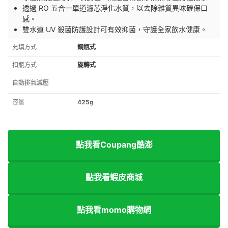
透過 RO 五合一單道濾芯淨化水質，以去除雜質異味確保口
感。
雙水道 UV 殺菌防護設計可有效抑菌，守護全家飲水健康。
充填方式
鋼瓶式
扣瓶方式
旋轉式
自動排氣減壓
容量
425g
點我看Coupang酷澎
點我看蝦皮商城
點我看momo購物網