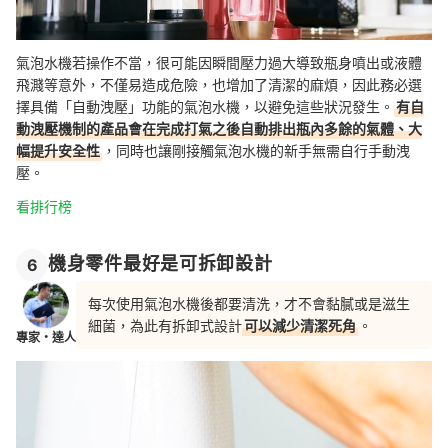
氣泡水機若操作不當，很可能因瞬間壓力過大導致瓶身噴出或液體
飛濺等意外，不僅易造成危險，也增加了清潔的麻煩，因此務必選
擇具備「自動洩壓」功能的氣泡水機，以避免這些狀況發生。
有自
動洩壓機制的產品會在完成打氣之後自動排出瓶內多餘的氣體、大
幅提升安全性
，同時也讓剛接觸氣泡水機的新手無需自行手動洩
壓。
看排行榜
機身零件最好是可拆卸設計
6
每次使用氣泡水機後都要清洗，才不會黏膩或是滋生
細菌，為此有拆卸式設計
可以減少清潔死角
。
專家・達人