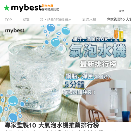
氣泡水機
好物推薦服務
搜尋
專家監製10 
TOP
家電
冷・熱食物調理器材
氣泡水機
專家監製10 大氣泡水機推薦排行榜