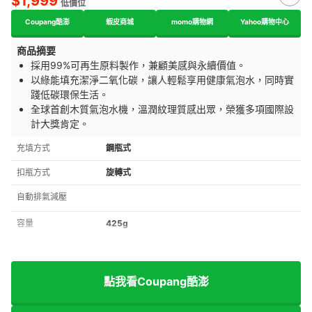
$1,999
低價位
Coupang酷澎
蝦皮商城
momo購物網
Yahoo購物中心
商品摘要
採用99%可再生原料製作，兼顧美感與永續價值。
以綠能填充潔淨二氧化碳，讓人輕鬆享用健康氣泡水，同時實
踐低碳環保生活。
全球首創木質氣泡水機，溫潤紋理質感出眾，榮獲多項國際設
計大獎肯定。
充填方式
鋼瓶式
扣瓶方式
旋轉式
自動排氣減壓
容量
425g
點我看Coupang酷澎