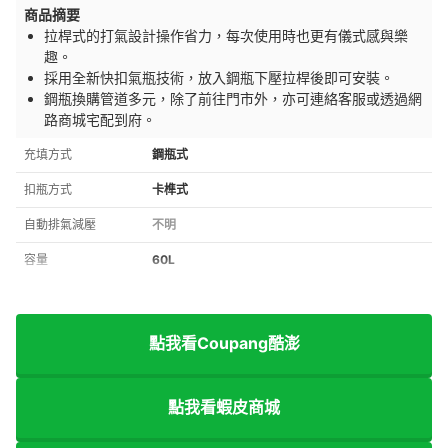
商品摘要
拉桿式的打氣設計操作省力，每次使用時也更有儀式感與樂
趣。
採用全新快扣氣瓶技術，放入鋼瓶下壓拉桿後即可安裝。
鋼瓶換購管道多元，除了前往門市外，亦可連絡客服或透過網
路商城宅配到府。
充填方式
鋼瓶式
扣瓶方式
卡榫式
自動排氣減壓
不明
容量
60L
點我看Coupang酷澎
點我看蝦皮商城