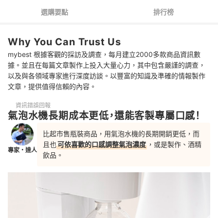
3
搭配專用玻璃瓶好清洗又安全
選購要點
排行榜
4
可替果汁、酒精打氣會更萬用
Why You Can Trust Us
5
一定要有自動洩壓機制
mybest 根據客觀的採訪及調查，每月建立2000多款商品資訊數
6
機身零件最好是可拆卸設計
據。並且在每篇文章製作上投入大量心力，其中包含嚴謹的調查，
以及與各領域專家進行深度訪談。以豐富的知識及準確的情報製作
氣泡水機 推薦排行榜
文章，提供值得信賴的內容。
氣泡水機可以打飲料嗎？參考簡單的氣泡飲食譜
資訊錯誤回報
氣泡水機長期成本更低，還能客製專屬口感！
製作好喝氣泡水的訣竅——用夠冰的冰水
比起市售瓶裝商品，用氣泡水機的長期開銷更低，而
飲用頻率不高者也可參考現成品
且也
可依喜歡的口感調整氣泡濃度
，或是製作、酒精
專家・達人
飲品。