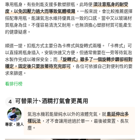
專用瓶身，有些則能支援多數塑膠瓶，此時便
須注意瓶身的耐受
度，以免因壓力過大而導致氣體噴濺
。一般來說，會比較推薦選擇
搭配專用瓶，能讓氣泡水維持優異且一致的口感，當中又以玻璃材
質瓶身為佳，不僅容易清洗又耐用，也無須擔心塑膠材質可能產生
的健康疑慮。
順道一提，扣瓶方式主要分為卡榫式與旋轉式兩種。「卡榫式」可
以直接將瓶身插入，安裝快速又方便，但通常需要在一旁等待氣泡
水製作完成以確保安全；而
「旋轉式」雖多了一個旋轉步驟卻相對
穩定，固定後只要放著待充完即可
，各位可依據自己對便利性的要
求來篩選。
看排行榜
可替果汁、酒精打氣會更萬用
4
氣泡水機若能替純水以外的液體充氣，就
能延伸出多
樣玩法
，才不會讓用途過於單一，最後被棄置、長灰
專家・達人
塵。