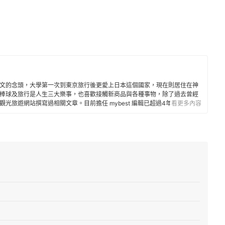
文的念頭，大學第一次到東京旅行後更愛上日本這個國家，現在則居住在神
棒球及旅行是人生三大樂事，也喜歡接觸新商品與各種事物，除了過去曾經
光旅遊網站撰寫過相關文章。目前擔任 mybest 編輯已超過4年。
看更多內容