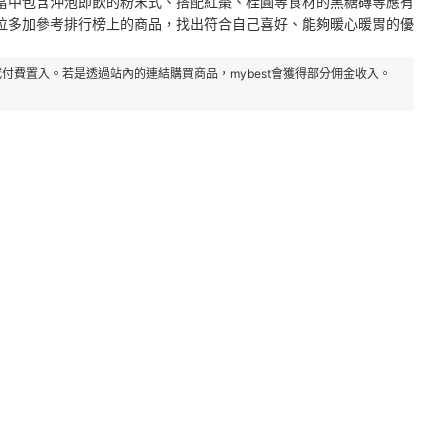
當中包含沖泡即飲的粉末式、搭配紅棗、桂圓等食材的黑糖磚等應有
位多加參考排行榜上的商品，找出符合自己喜好、能夠暖心暖胃的優
付費置入。若是透過站內的連結購買商品，mybest會獲得部分佣金收入。