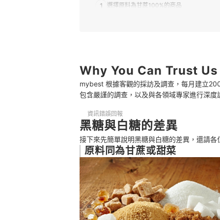
1
選擇原料為甘蔗100%的商品
2
依照用途來選擇塊狀或粉末
3
確認各產地的特色
推薦十大黑糖人氣排行榜
Why You Can Trust Us
mybest 根據客觀的採訪及調查，每月建立
一併選購其他美味糖品
包含嚴謹的調查，以及與各領域專家進行深度
總結
資訊錯誤回報
黑糖與白糖的差異
接下來先簡單說明黑糖與白糖的差異，還請各
原料同為甘蔗或甜菜