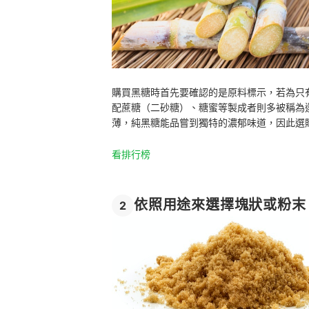
購買黑糖時首先要確認的是原料標示，若為只
配蔗糖（二砂糖）、糖蜜等製成者則多被稱為
薄，純黑糖能品嘗到獨特的濃郁味道，因此選
看排行榜
依照用途來選擇塊狀或粉末
2