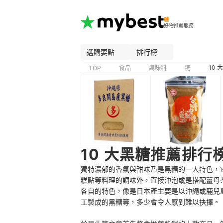
糖
好物推薦服務
選購要點
排行榜
10
TOP
食品
調味料
糖
10 大黑糖推薦排行
獨特濃郁的香氣與甜味乃是黑糖的一大特色，
糕點等料理的調味外，直接沖泡或是搭配薑母
各自的特色，像是日本產主要是以沖繩或鹿兒
工製成的黑糖等，多少會令人感到難以抉擇。