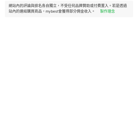
網站內的評論與排名各自獨立，不受任何品牌贊助或付費置入。若是透過
站內的連結購買商品，mybest會獲得部分佣金收入。
製作理念