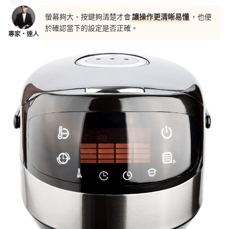
螢幕夠大、按鍵夠清楚才會
讓操作更清晰易懂
，也便
於確認當下的設定是否正確。
專家・達人