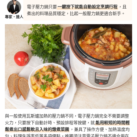
電子壓力鍋只要
一鍵按下就能自動設定烹調行程
，且
煮出的料理品質穩定，比起一般壓力鍋更適合新手。
專家・達人
與一般使用瓦斯爐加熱的壓力鍋不同，電子壓力鍋完全不需要調整
火力，只要按下自動計時、預設排程等按鍵，
就
能用較短的時間輕
鬆煮出口感鬆軟且入味的燉煮菜餚
，兼具了操作方便、加熱溫度均
勻、料理失誤率低等多項優點。
唯獨須注意電子壓力鍋不適合用在