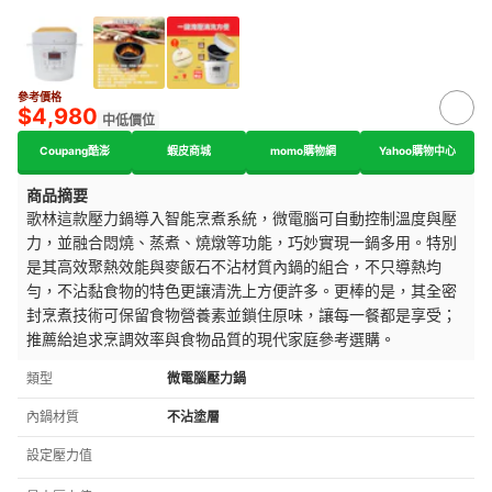
參考價格
$4,980
中低價位
Coupang酷澎
蝦皮商城
momo購物網
Yahoo購物中心
商品摘要
歌林這款壓力鍋導入智能烹煮系統，微電腦可自動控制溫度與壓
力，並融合悶燒、蒸煮、燒燉等功能，巧妙實現一鍋多用。特別
是其高效聚熱效能與麥飯石不沾材質內鍋的組合，不只導熱均
勻，不沾黏食物的特色更讓清洗上方便許多。更棒的是，其全密
封烹煮技術可保留食物營養素並鎖住原味，讓每一餐都是享受；
推薦給追求烹調效率與食物品質的現代家庭參考選購。
類型
微電腦壓力鍋
內鍋材質
不沾塗層
設定壓力值