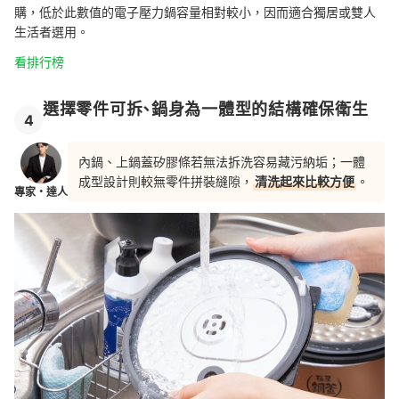
購
，
低於此數值的
電子壓力鍋容量相對較小，因而適合
獨居或雙人
生活者選用。
看排行榜
選擇零件可拆、鍋身為一體型的結構確保衛生
4
內鍋、上鍋蓋矽膠條若無法拆洗容易藏污納垢；一體
成型設計則較無零件拼裝縫隙，
清洗起來比較方便
。
專家・達人