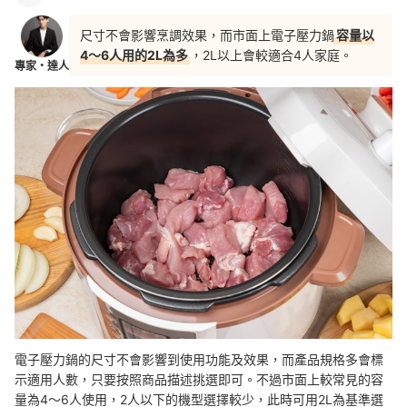
尺寸不會影響烹調效果，而市面上電子壓力鍋
容量以
4～6人用的2L為多
，2L以上會較適合4人家庭。
專家・達人
電子壓力鍋的尺寸不會影響到使用功能及效果，而產品規格多會標
示適用人數，只要按照商品描述挑選即可。不過市面上較常見的容
量為4～6人使用，2人以下的機型選擇較少，此時可
用2L為基準選