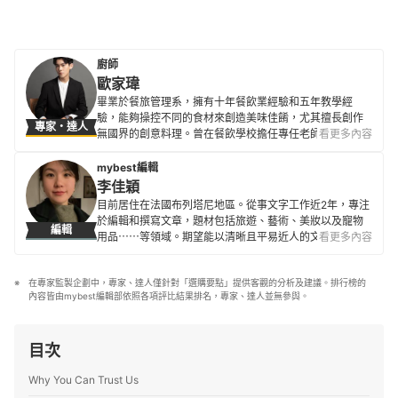
廚師
歐家瑋
畢業於餐旅管理系，擁有十年餐飲業經驗和五年教學經
驗，能夠操控不同的食材來創造美味佳餚，尤其擅長創作
專家・達人
無國界的創意料理。曾在餐飲學校擔任專任老師並出版個
看更多內容
人食譜書，為多位學生及讀者提供了寶貴的經驗與靈感，
更多次於海內外料理競賽中獲得佳績。 「酸甜苦辣鹹，五
mybest編輯
味人生」，作為一位熱愛美食並樂於分享的品牌廚藝顧
李佳穎
問，深深體會到食物如何透過味覺起伏來記錄和感受生活
目前居住在法國布列塔尼地區。從事文字工作近2年，專注
的豐富多彩。希望藉由分享讓更多人體驗到美食的魅力，
於編輯和撰寫文章，題材包括旅遊、藝術、美妝以及寵物
編輯
並品味生活中的每個瞬間。
用品⋯⋯等領域。期望能以清晰且平易近人的文字，提供
看更多內容
歐家瑋的簡介
讀者豐富的專業知識及觀點。除了文字工作，也同時進行
著藝術創作斜槓生活。不論是透過文字或圖像，都希望帶
在專家監製企劃中，專家、達人僅針對「選購要點」提供客觀的分析及建議。排行榜的
給這個世界一些美好及熱情。
內容皆由mybest編輯部依照各項評比結果排名，專家、達人並無參與。
李佳穎的簡介
目次
Why You Can Trust Us