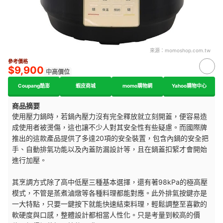
來源：
momoshop.com.tw
參考價格
$9,900
中高價位
Coupang酷澎
蝦皮商城
momo購物網
Yahoo購物中心
商品摘要
使用壓力鍋時，若鍋內壓力沒有完全釋放就立刻開蓋，便容易造
成使用者被燙傷，這也讓不少人對其安全性有些疑慮。而國際牌
推出的這款產品提供了多達20項的安全裝置，包含內鍋的安全把
手、自動排氣功能以及內蓋防漏設計等，且在鍋蓋扣緊才會開始
進行加壓。
其烹調方式除了高中低壓三種基本選擇，還有著98kPa的極高壓
模式，不管是蒸煮滷燉等各種料理都能對應。此外排氣按鍵亦是
一大特點，只要一鍵按下就能快速結束料理，輕鬆調整至喜歡的
軟硬度與口感，整體設計都相當人性化。只是考量到較高的價