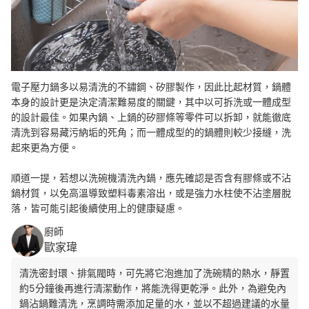
電子壓力鍋多以易清洗的不鏽鋼、矽膠製作，因此比起材質，鍋體
本身的設計更是決定清潔難易度的關鍵，其中以可拆洗或一體成型
的設計最佳。
如果內鍋、上鍋的矽膠條等零件可以拆卸，就能徹底
清洗到容易藏污納垢的死角；
而
一體成型的
的鍋體則較少接縫，
洗
起來更為方便。
順道一提，若想以洗碗機清洗內鍋，應先確認是否含有膠條或不沾
鍋材質，以免高溫導致塑料毒素溶出，或是強力水柱使不沾塗層脫
落，皆可能引起後續使用上的健康疑慮。
廚師
歐家瑋
清洗密封環、排氣閥時，可先將它泡進加了洗碗精的熱水，靜置
約5分鐘後再進行清潔動作，將能洗得更乾淨。此外，為避免內
鍋沾鍋難清洗，烹調時需添加足量的水，並以不超過建議的水量