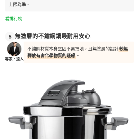
上限為準。
看排行榜
無塗層的不鏽鋼鍋最耐用安心
5
不鏽鋼材質本身堅固不易損壞，且無塗層的設計
較無
釋放有害化學物質的疑慮
。
專家・達人