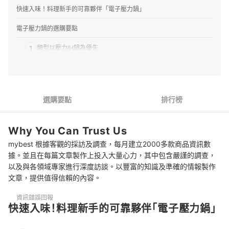
快速入味！料理新手的可靠夥伴「電子壓力鍋」
電子壓力鍋的選購要點
1
類型以壓力IH鍋為優先
2
操作介面要有大螢幕與明確按鈕
3
各尺寸無烹調差異，參考產品的適用人數即可
選購要點
排行榜
4
選擇零件可拆、鍋身為一體型的結構確保衛生
Why You Can Trust Us
5
無塗層的不鏽鋼鍋最耐用安心
mybest 根據客觀的採訪及調查，每月建立2000多款商品資訊數
6
以知名大品牌為佳
據。並且在每篇文章製作上投入大量心力，其中包含嚴謹的調查，
以及與各領域專家進行深度訪談。以豐富的知識及準確的情報製作
電子壓力鍋 推薦排行榜
文章，提供值得信賴的內容。
使用電子壓力鍋的注意點
資訊錯誤回報
快速入味！料理新手的可靠夥伴「電子壓力鍋」
一併參考其他便利鍋具