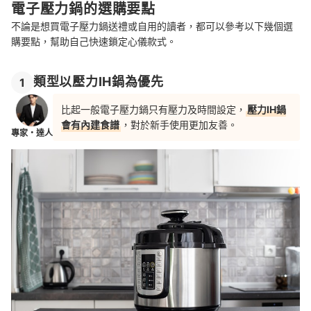
電子壓力鍋的選購要點
不論是想買電子壓力鍋送禮或自用的讀者，都可以參考以下幾個選
購要點，幫助自己快速鎖定心儀款式。
類型以壓力IH鍋為優先
1
比起一般電子壓力鍋只有壓力及時間設定，
壓力IH鍋
會有內建食譜
，對於新手使用更加友善。
專家・達人