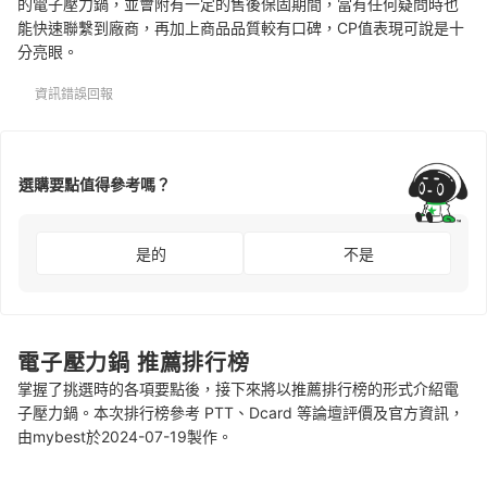
的電子壓力鍋，並會
附有一定的售後保固期間，
當有任何疑問時也
能快速聯繫到廠商，再加上
商品品質較有口碑，
CP值表現可說是十
分亮眼。
資訊錯誤回報
選購要點值得參考嗎？
是的
不是
電子壓力鍋 推薦排行榜
掌握了挑選時的各項要點後，接下來將以推薦排行榜的形式介紹電
子壓力鍋。本次排行榜參考 PTT、Dcard 等論壇評價及官方資訊，
由mybest於2024-07-19製作。