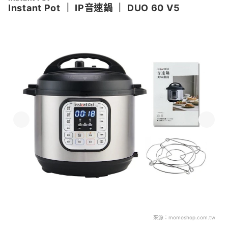
Instant Pot
｜
IP音速鍋
｜
DUO 60 V5
來源：
momoshop.com.tw