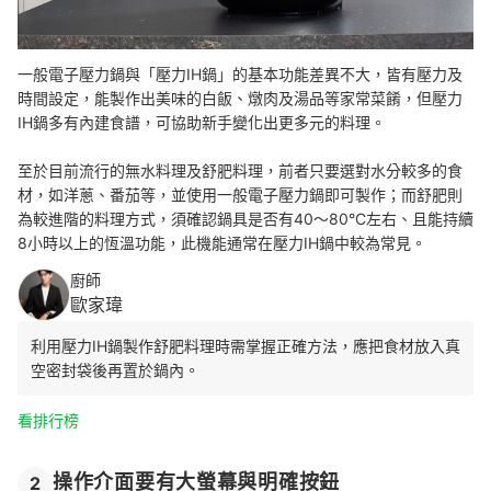
一般電子壓力鍋與「壓力IH鍋」的基本功能差異不大，皆有壓力及
時間設定，能製作出美味的白飯、燉肉及湯品等家常菜餚，但
壓力
IH鍋多有內建食譜，
可協助
新手變化出更多元的料理。
至於目前流行的無水料理及舒肥料理，前者只要選對水分較多的食
材，如洋蔥、番茄等，並使用一般電子壓力鍋即可製作；而舒肥則
為較進階的料理方式，須確認鍋具是否有40～80°C左右、且能持續
8小時以上的恆溫功能，此機能通常在壓力IH鍋中較為常見。
廚師
歐家瑋
利用壓力IH鍋製作舒肥料理時需掌握正確方法，
應把食材放入真
空密封袋後再置於鍋內。
看排行榜
操作介面要有大螢幕與明確按鈕
2