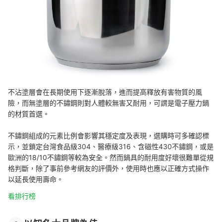
不沾塗層會在長期使用下逐漸脫落，進而提高釋放有害物質的風
險，而無塗層的不鏽鋼則對人體較無害又耐用，可謂是電子壓力鍋
的材質首選。
不鏽鋼組成的元素比例會影響其穩定度及表現，選購時可多確認標
示，並鎖定台灣食品級304、醫療級316、含磁性430不鏽鋼，或是
歐洲的18/10不鏽鋼等較為安全。
然而鍋具的耐用度好壞很難單從規
格判斷，除了事前參考網友的評價外，使用時也應以正確方式操作
以延長使用壽命。
看排行榜