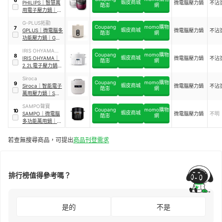
蝦皮商城
PHILIPS
｜
智慧萬
微電腦壓力鍋
不沾
酷澎
網
用電子壓力鍋
｜
HD2140
G-PLUS拓勤
Coupang
momo購物
7
蝦皮商城
GPLUS
｜
微電腦多
微電腦壓力鍋
不沾
酷澎
網
功能壓力鍋
｜
GP-
EPC001
IRIS OHYAMA愛
Coupang
momo購物
8
蝦皮商城
麗思歐雅瑪
IRIS OHYAMA
｜
微電腦壓力鍋
不沾
酷澎
網
2.2L電子壓力鍋
｜
PC-MA2W
Siroca
Coupang
momo購物
9
蝦皮商城
Siroca
｜
智能電子
微電腦壓力鍋
不沾
酷澎
網
萬用壓力鍋
｜
SP-
5D1520
SAMPO聲寶
Coupang
momo購物
10
蝦皮商城
SAMPO
｜
微電腦
微電腦壓力鍋
不明
酷澎
網
多功能萬用鍋
｜
KC-B21051L
若查無搜尋商品，可提出
商品刊登需求
排行榜值得參考嗎？
是的
不是