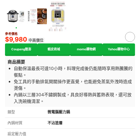
參考價格
$9,980
中高價位
Coupang酷澎
蝦皮商城
momo購物網
Yahoo購物中心
商品摘要
自動保溫最長可達10小時，料理完成後仍能隨時享用熱騰騰的
餐點。
免工具的手動排氣開關操作更直覺，也能避免蒸氣外洩時造成
燙傷。
內鍋以三層304不鏽鋼製成，具良好導熱與蓄熱表現，還可放
入洗碗機清潔。
類型
微電腦壓力鍋
內鍋材質
不沾塗層
設定壓力值