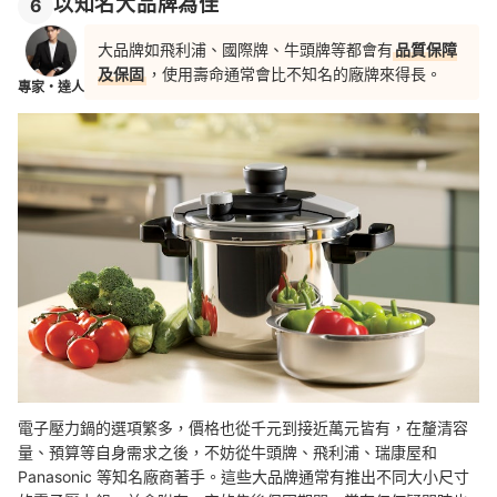
以知名大品牌為佳
6
大品牌如飛利浦、國際牌、牛頭牌等都會有
品質保障
及保固
，使用壽命通常會比不知名的廠牌來得長。
專家・達人
電子壓力鍋的選項繁多，價格也從千元到接近萬元皆有，在釐清容
量、預算等自身需求之後，
不妨從牛頭牌、飛利浦、瑞康屋和
Panasonic 等知名廠商著手。這些大品牌通常有推出不同大小尺寸