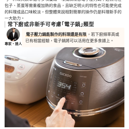
包子、蒸蛋等需重複加熱的食品，且缺乏明火的特性也可能使完成
的料理成品口味較淡，
但整體來說
相對簡單的操作仍是料理新手的
一大助力
。
常下廚或非新手可考慮「電子鍋」類型
電子壓力鍋能製作的料理還是有限
，若下廚頻率高或
已有相當經驗，電子鍋將可以活用在更多食譜上。
專家・達人