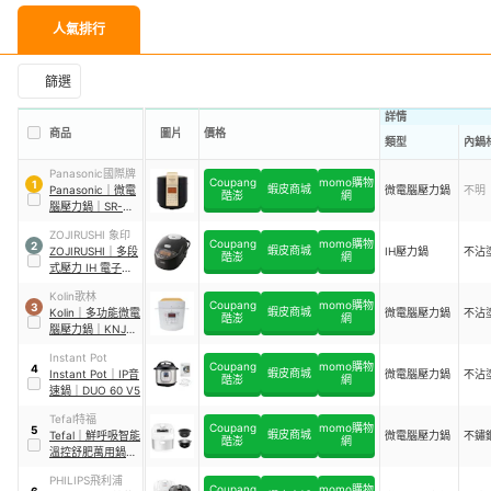
人氣排行
篩選
詳情
商品
圖片
價格
類型
內鍋
Panasonic國際牌
Coupang
momo購物
1
蝦皮商城
Panasonic
｜
微電
微電腦壓力鍋
不明
酷澎
網
腦壓力鍋
｜
SR-
PG601
ZOJIRUSHI 象印
Coupang
momo購物
2
蝦皮商城
ZOJIRUSHI
｜
多段
IH壓力鍋
不沾
酷澎
網
式壓力 IH 電子鍋
｜
NP-ZXF10
Kolin歌林
Coupang
momo購物
3
蝦皮商城
Kolin
｜
多功能微電
微電腦壓力鍋
不沾
酷澎
網
腦壓力鍋
｜
KNJ-
KU01
Instant Pot
Coupang
momo購物
4
蝦皮商城
Instant Pot
｜
IP音
微電腦壓力鍋
不沾
酷澎
網
速鍋
｜
DUO 60 V5
Tefal特福
Coupang
momo購物
5
蝦皮商城
Tefal
｜
鮮呼吸智能
微電腦壓力鍋
不鏽
酷澎
網
溫控舒肥萬用鍋
｜
CY625170
PHILIPS飛利浦
Coupang
momo購物
6