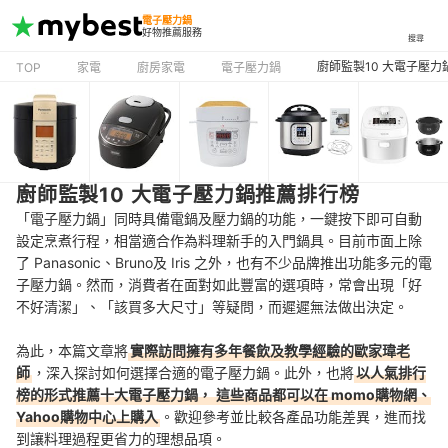
電子壓力鍋
好物推薦服務
搜尋
廚師監製10 大電子壓
TOP
家電
廚房家電
電子壓力鍋
廚師監製10 大電子壓力鍋推薦排行榜
「電子壓力鍋」同時具備電鍋及壓力鍋的功能，一鍵按下即可自動
設定烹煮行程，相當適合作為料理新手的入門鍋具。目前市面上除
了 Panasonic、Bruno及 Iris 之外，也有不少品牌推出功能多元的電
子壓力鍋。然而，消費者在面對如此豐富的選項時，常會出現「好
不好清潔」、「該買多大尺寸」等疑問，而遲遲無法做出決定。
為此，本篇文章將
實際訪問擁有多年餐飲及教學經驗的歐家瑋老
師
，深入探討如何選擇合適的電子壓力鍋
。
此外，也將
以人氣排行
榜的形式推薦十大電子壓力鍋，
這些商品都可以在 momo購物網、
Yahoo購物中心上購入
。
歡迎參考並比較各產品功能差異，進而找
到
讓料理過程更省力的
理想品項。