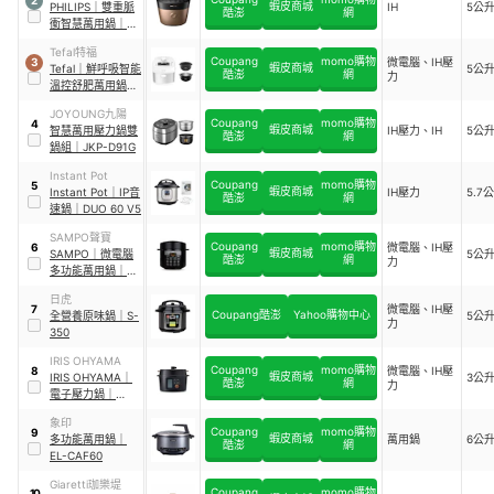
2
蝦皮商城
PHILIPS
｜
雙重脈
IH
5公
酷澎
網
衝智慧萬用鍋
｜
HD2195
Tefal特福
Coupang
momo購物
微電腦、IH壓
3
蝦皮商城
Tefal
｜
鮮呼吸智能
5公
酷澎
網
力
溫控舒肥萬用鍋
｜
CY625170
JOYOUNG九陽
Coupang
momo購物
4
蝦皮商城
智慧萬用壓力鍋雙
IH壓力、IH
5公
酷澎
網
鍋組
｜
JKP-D91G
Instant Pot
Coupang
momo購物
5
蝦皮商城
Instant Pot
｜
IP音
IH壓力
5.7
酷澎
網
速鍋
｜
DUO 60 V5
SAMPO聲寶
Coupang
momo購物
微電腦、IH壓
6
蝦皮商城
SAMPO
｜
微電腦
5公
酷澎
網
力
多功能萬用鍋
｜
KC-B21051L
日虎
微電腦、IH壓
7
Coupang酷澎
Yahoo購物中心
全營養原味鍋
｜
S-
5公
力
350
IRIS OHYAMA
Coupang
momo購物
微電腦、IH壓
8
蝦皮商城
IRIS OHYAMA
｜
3公
酷澎
網
力
電子壓力鍋
｜
KPC-MA3
象印
Coupang
momo購物
9
蝦皮商城
多功能萬用鍋
｜
萬用鍋
6公
酷澎
網
EL-CAF60
Giaretti珈樂堤
Coupang
momo購物
10