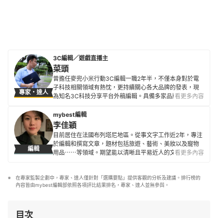
3C編輯／遊戲直播主
菜頭
曾擔任麥兜小米行動3C編輯一職2年半，不僅本身對於電
子科技相關領域有熱忱，更持續關心各大品牌的發表，現
專家・達人
為知名3C科技分享平台外稿編輯。具備多家品牌及多樣3C
看更多內容
電子產品評測經驗，也積極掌握電腦、相機、智慧型手機
等商品的最新潮流與性能設計，致力於提供更貼近使用者
mybest編輯
需求的專業指引。
李佳穎
菜頭的簡介
目前居住在法國布列塔尼地區。從事文字工作近2年，專注
於編輯和撰寫文章，題材包括旅遊、藝術、美妝以及寵物
編輯
用品⋯⋯等領域。期望能以清晰且平易近人的文字，提供
看更多內容
讀者豐富的專業知識及觀點。除了文字工作，也同時進行
著藝術創作斜槓生活。不論是透過文字或圖像，都希望帶
在專家監製企劃中，專家、達人僅針對「選購要點」提供客觀的分析及建議。排行榜的
給這個世界一些美好及熱情。
內容皆由mybest編輯部依照各項評比結果排名，專家、達人並無參與。
李佳穎的簡介
目次