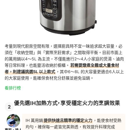
考量到現代廚房空間有限，選擇廚具時不宜一昧追求超大容量，必
須在「收納空間」與「實際烹飪需求」之間取得平衡。目前市面上
的萬用鍋以4～5L 為主流，不僅能進行2～4人小家庭的煲湯、滷肉
等日常料理，也能靈活收納於櫥櫃。
若需要燉煮全雞或大量食材
者，則建議挑選5L 以上款式
，其中6～8L 的大容量更適合6人以上
的大家庭使用，能確保食材充分舒展並避免溢鍋。
看排行榜
優先選IH加熱方式，享受穩定火力的烹調效果
2
IH 萬用鍋
提供快速且精準的穩定火力
，能使食材受熱
均勻，確保每一處皆完美熟透，有效提升料理完成