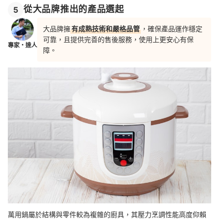
從大品牌推出的產品選起
5
大品牌擁
有成熟技術和嚴格品管
，確保產品運作穩定
可靠，且提供完善的售後服務，使用上更安心有保
專家・達人
障。
萬用鍋屬於結構與零件較為複雜的廚具，其壓力烹調性能高度仰賴