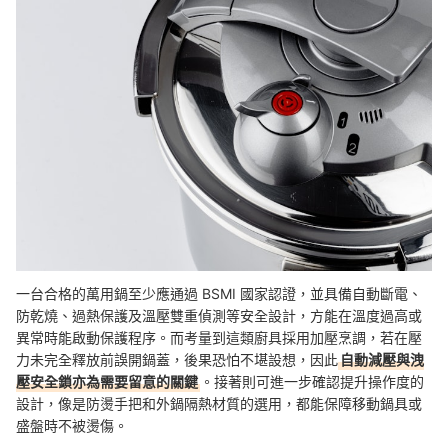
一台合格的萬用鍋至少應通過 BSMI 國家認證，並具備自動斷電、
防乾燒、過熱保護及溫壓雙重偵測等安全設計，方能在溫度過高或
異常時能啟動保護程序。而考量到這類廚具採用加壓烹調，若在壓
力未完全釋放前誤開鍋蓋，後果恐怕不堪設想，因此
自動減壓與洩
壓安全鎖亦為需要留意的關鍵
。接著則可進一步確認提升操作度的
設計，像是防燙手把和外鍋隔熱材質的選用，都能保障移動鍋具或
盛盤時不被燙傷。