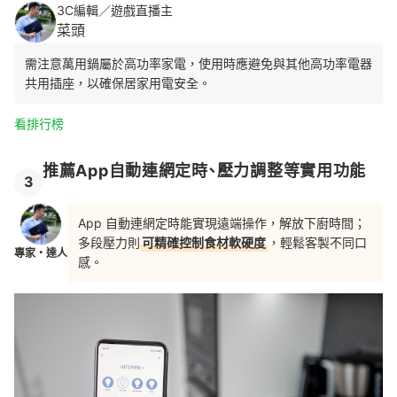
3C編輯／遊戲直播主
菜頭
需注意萬用鍋屬於高功率家電，使用時應避免與其他高功率電器
共用插座，以確保居家用電安全。
看排行榜
推薦App自動連網定時、壓力調整等實用功能
3
App 自動連網定時能實現遠端操作，解放下廚時間；
多段壓力則
可精確控制食材軟硬度
，輕鬆客製不同口
專家・達人
感。