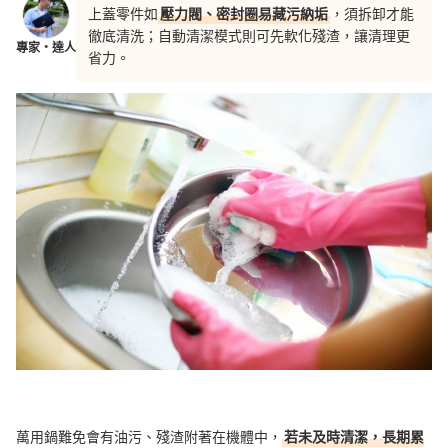
上蓋零件如
壓力閥、密封圈易藏污納垢
，須拆卸才能
徹底清洗；自動清潔模式則可先軟化殘渣，讓清理更
專家・達人
省力。
萬用鍋難免會有油污、殘渣附著在機體中，
若未及時清潔，長期累