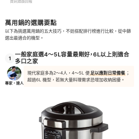
資訊錯誤回報
萬用鍋的選購要點
以下為挑選萬用鍋的五大技巧，不妨搭配排行榜進行比較，從中篩
選出最適合的機型。
一般家庭選4～5L容量最剛好，6L以上則適合
1
多口之家
現代家庭多為2～4人，4～5L 便
足以應對日常備餐
；
超過6L 機型，若無大量料理需求恐增加收納困擾。
專家・達人