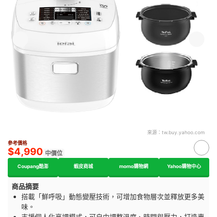
來源：
tw.buy.yahoo.com
參考價格
$4,990
中價位
Coupang酷澎
蝦皮商城
momo購物網
Yahoo購物中心
商品摘要
搭載「鮮呼吸」動態變壓技術，可增加食物層次並釋放更多美
味。
支援個人化烹調模式，可自由調整溫度、時間與壓力，打造專