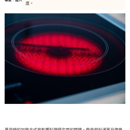
專家・達人
度。
萬用鍋的加熱方式是影響料理穩定度的關鍵。像是飛利浦等品牌推