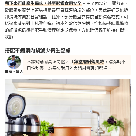
積下來可能產生異味，甚至影響食用安全
。除了內鍋外，壓力閥、
矽膠密封圈等上蓋結構是最容易藏污納垢的部位，因此最好要能拆
卸清洗才易於日常維護。此外，部分機型亦提供自動清潔模式，可
透過水蒸氣對上述零件進行初步的軟化與除垢，惟鍋緣或結構縫隙
的細微處仍須搭配手動清理與定期保養，方能確保鍋子維持在衛生
狀態。
搭配不鏽鋼內鍋減少衛生疑慮
不鏽鋼鍋耐高溫高壓，且
無塗層剝落風險
，清潔時不
用怕刮傷，為長久耐用的內鍋材質理想選擇。
專家・達人