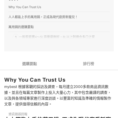
Why You Can Trust Us
人人都能上手的萬用鍋，正成為現代廚房新寵兒！
萬用鍋的選購要點
1
一般家庭選4～5L容量最剛好，6L以上則適合多口之家
2
優先選IH加熱方式，享受穩定火力的烹調效果
3
推薦App自動連網定時、壓力調整等實用功能
選購要點
排行榜
4
上蓋零件最好可拆卸清洗，若有自動清潔模式更方便
Why You Can Trust Us
5
從大品牌推出的產品選起
mybest 根據客觀的採訪及調查，每月建立2000多款商品資訊數
萬用鍋 推薦排行榜
據。並且在每篇文章製作上投入大量心力，其中包含嚴謹的調查，
以及與各領域專家進行深度訪談。以豐富的知識及準確的情報製作
文章，提供值得信賴的內容。
資訊錯誤回報