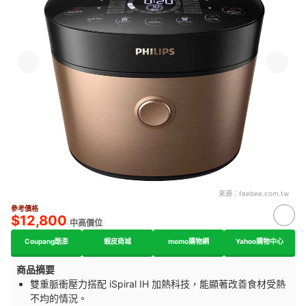
來源：
feebee.com.tw
參考價格
$12,800
中高價位
Coupang酷澎
蝦皮商城
momo購物網
Yahoo購物中心
商品摘要
雙重脈衝壓力搭配 iSpiral IH 加熱科技，能顯著改善食材受熱
不均的情況。