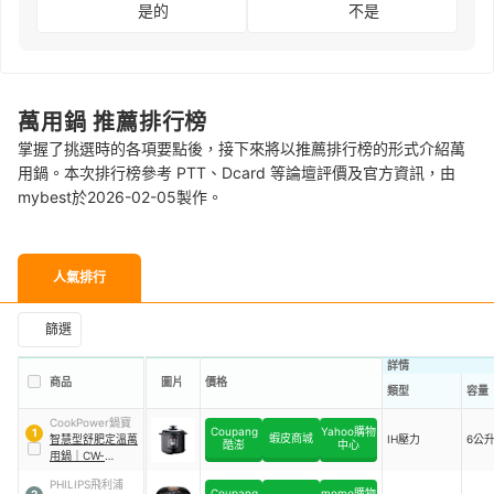
是的
不是
萬用鍋 推薦排行榜
掌握了挑選時的各項要點後，接下來將以推薦排行榜的形式介紹萬
用鍋。本次排行榜參考 PTT、Dcard 等論壇評價及官方資訊，由
mybest於2026-02-05製作。
人氣排行
篩選
詳情
商品
圖片
價格
類型
容量
CookPower鍋寶
Coupang
Yahoo購物
1
蝦皮商城
智慧型舒肥定溫萬
IH壓力
6公
酷澎
中心
用鍋
｜
CW-
6211BA
PHILIPS飛利浦
Coupang
momo購物