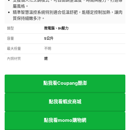
屬風格。
精準智慧溫控系統特別適合低溫舒肥，能穩定控制加熱，讓肉
質保持細嫩多汁。
類型
微電腦、IH壓力
容量
5公升
最大份量
不明
內鍋材質
鐵
點我看Coupang酷澎
點我看蝦皮商城
點我看momo購物網