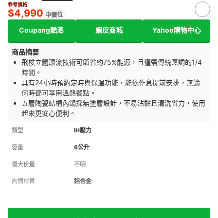
參考價格
$4,990
中價位
Coupang酷澎
蝦皮商城
Yahoo購物中心
商品摘要
飛梭立體環流技術可節省約75%能源，且僅需傳統烹調的1/4
時間。
具有24小時預約定時與保溫功能，能依作息提前安排，無論
何時都可享用溫熱餐點。
五層陶瓷結構內鍋採無塗層設計，不易沾黏且清洗省力，使用
起來更安心便利。
類型
IH壓力
容量
6公升
最大份量
不明
內鍋材質
鋁合金