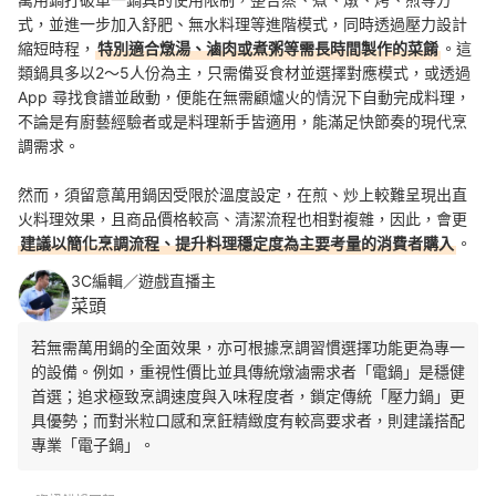
式，並進一步加入舒肥、無水料理等進階模式，同時透過壓力設計
縮短時程，
特別適合燉湯、滷肉或煮粥等需長時間製作的菜餚
。這
類鍋具多以2～5人份為主，只需備妥食材並選擇對應模式，或透過
App 尋找食譜並啟動，便能在無需顧爐火的情況下自動完成料理，
不論是有廚藝經驗者或是料理新手皆適用，能滿足快節奏的現代烹
調需求。
然而，須留意萬用鍋因受限於溫度設定，在煎、炒上較難呈現出直
火料理效果，且商品價格較高、清潔流程也相對複雜，因此，會更
建議以簡化烹調流程、提升料理穩定度為主要考量的消費者購入
。
3C編輯／遊戲直播主
菜頭
若無需萬用鍋的全面效果，亦可根據烹調習慣選擇功能更為專一
的設備。例如，重視性價比並具傳統燉滷需求者「電鍋」是穩健
首選；追求極致烹調速度與入味程度者，鎖定傳統「壓力鍋」更
具優勢；而對米粒口感和烹飪精緻度有較高要求者，則建議搭配
專業「電子鍋」。