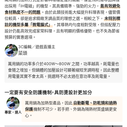
出採用「IH電磁」的機型，其具備精準、強勁的火力，
能有效避免
食材熟度不一的問題
。由於此類技術能大幅提升料理表現，儘管價
位較高，卻是追求精緻烹調品質的理想之選。相較之下，
未特別標
註的機型多屬「微電腦式」
，其導熱均勻度相對受限，但搭配壓力
設計仍能高效完成家常料理，且有明顯的價格優勢，也不失為節省
預算的實惠選項。
3C編輯／遊戲直播主
菜頭
萬用鍋的功率多介於400W～800W 之間，功率越高，耗電量也
會隨之增加，但鍋體的加壓設計可顯著縮短烹調時程，因此整體
用電量其實不會太高，挑選時不必太過在意功率及耗電量。
一定要有安全防護機制，具防燙設計更加分
萬用鍋為加熱型產品，因此
自動斷電、防乾燒和過熱
保護
機制不可少，若手把、外鍋為隔熱材質盛鍋更安
專家・達人
心。