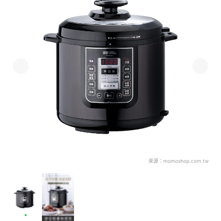
來源：
momoshop.com.tw