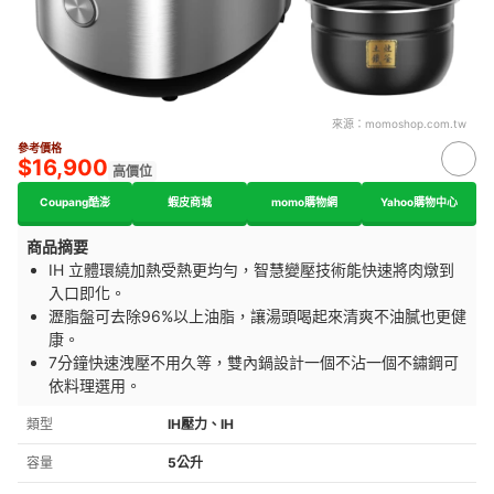
來源：
momoshop.com.tw
參考價格
$16,900
高價位
Coupang酷澎
蝦皮商城
momo購物網
Yahoo購物中心
商品摘要
IH 立體環繞加熱受熱更均勻，智慧變壓技術能快速將肉燉到
入口即化。
瀝脂盤可去除96%以上油脂，讓湯頭喝起來清爽不油膩也更健
康。
7分鐘快速洩壓不用久等，雙內鍋設計一個不沾一個不鏽鋼可
依料理選用。
類型
IH壓力、IH
容量
5公升