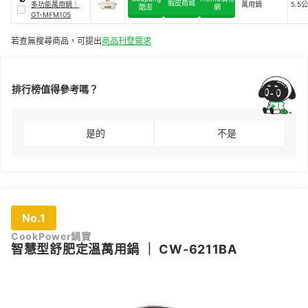
蝦皮商城
多功能萬用鍋
｜
萬用鍋
5.5
酷澎
網
GT-MFM105
若查無搜尋商品，可提出
商品刊登需求
排行榜值得參考嗎？
是的
不是
No.1
CookPower鍋寶
智慧型舒肥定溫萬用鍋
｜
CW-6211BA