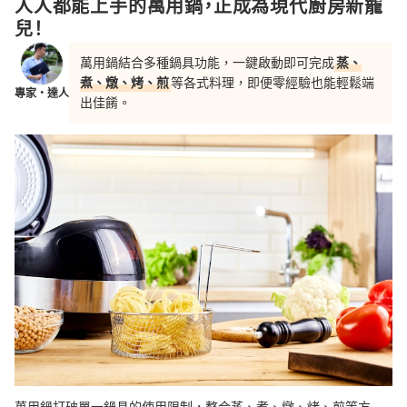
人人都能上手的萬用鍋，正成為現代廚房新寵
兒！
萬用鍋結合多種鍋具功能，一鍵啟動即可完成
蒸、
煮、燉、烤、煎
等各式料理，即便零經驗也能輕鬆端
專家・達人
出佳餚。
萬用鍋打破單一鍋具的使用限制，整合蒸、煮、燉、烤、煎等方