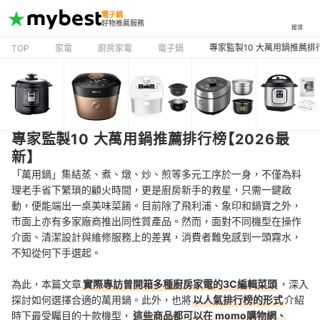
電子鍋
好物推薦服務
搜尋
專家監製10 大萬用鍋推薦排
TOP
家電
廚房家電
電子鍋
專家監製10 大萬用鍋推薦排行榜【2026最
新】
「萬用鍋」集結蒸、煮、燉、炒、煎等多元工序於一身，不僅為料
理老手省下繁瑣的顧火時間，更是廚房新手的救星，只需一鍵啟
動，便能端出一桌美味菜餚。目前除了飛利浦、象印和鍋寶之外，
市面上亦有多家廠商推出同性質產品。然而，面對不同機型在操作
介面、清潔設計與維修服務上的差異，消費者難免感到一頭霧水，
不知從何下手選起。
為此，本篇文章
實際專訪曾開箱多種廚房家電的3C編輯菜頭
，深入
探討如何選擇合適的萬用鍋。此外，也將
以人氣排行榜的形式
介紹
時下最受矚目的十款機型，
這些商品都可以在 momo購物網、