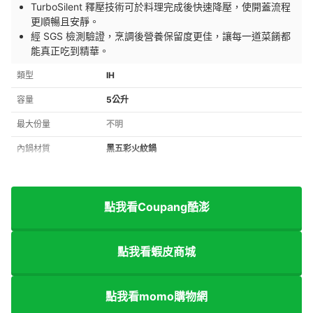
TurboSilent 釋壓技術可於料理完成後快速降壓，使開蓋流程
更順暢且安靜。
經 SGS 檢測驗證，烹調後營養保留度更佳，讓每一道菜餚都
能真正吃到精華。
類型
IH
容量
5公升
最大份量
不明
內鍋材質
黑五彩火紋鍋
點我看Coupang酷澎
點我看蝦皮商城
點我看momo購物網