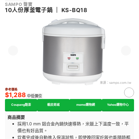
SAMPO 聲寶
10人份厚釜電子鍋
｜
KS-BQ18
來源：
sampo.com.tw
參考價格
$1,288
中低價位
Coupang酷澎
蝦皮商城
momo購物網
Yahoo購物中心
商品摘要
採用1.0 mm 鋁合金內鍋快速導熱，米飯上下溫度一致，平
價也有好品質。
炊煮完成後自動進入保溫狀態，即使晚回家吃飯也能隨時都