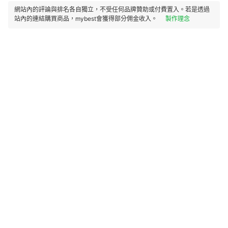
網站內的評論與排名各自獨立，不受任何品牌贊助或付費置入。若是透過
站內的連結購買商品，mybest會獲得部分佣金收入。
製作理念