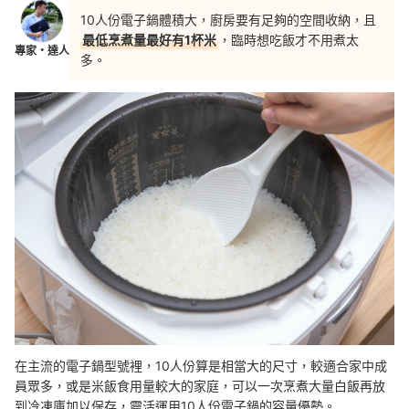
10人份電子鍋體積大，廚房要有足夠的空間收納，且
最低烹煮量最好有1杯米
，臨時想吃飯才不用煮太
專家・達人
多。
在主流的電子鍋型號裡，10人份算是相當大的尺寸，較適合家中成
員眾多，或是米飯食用量較大的家庭，可以一次烹煮大量白飯再放
到冷凍庫加以保存，靈活運用10人份電子鍋的容量優勢。