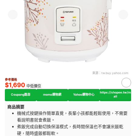
來源：
tw.buy.yahoo.com
參考價格
$1,690
中低價位
https://shopee.tw/m
Coupang酷澎
momo購物網
Yahoo購物中心
all
商品摘要
機械式按鍵操作簡單直覺，長輩小孩都能輕鬆使用，不需要
看說明書就會煮飯。
煮飯完成自動切換保溫模式，長時間保溫也不會讓米飯乾
硬，隨時盛飯都鬆軟。