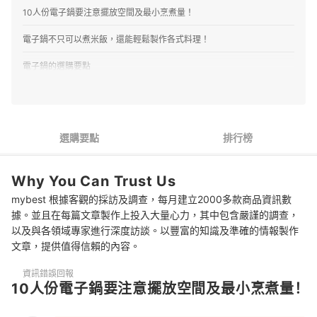
10人份電子鍋要注意擺放空間及最小烹煮量！
電子鍋不只可以煮米飯，還能輕鬆製作各式料理！
電子鍋的選購要點
1
依家庭人數選擇容量，1公升或6人份最實用
2
高溫加壓讓熱能深入米芯，甜味與口感更突出
選購要點
排行榜
3
優先比較功能與規格，而非過度著重材質
Why You Can Trust Us
4
加熱均勻程度及功能模式會影響價格，以大品牌為優先
mybest 根據客觀的採訪及調查，每月建立2000多款商品資訊數
10人份電子鍋 推薦排行榜
據。並且在每篇文章製作上投入大量心力，其中包含嚴謹的調查，
以及與各領域專家進行深度訪談。以豐富的知識及準確的情報製作
煮飯的水量如何評估？
文章，提供值得信賴的內容。
可以直接在內鍋裡面洗米嗎？
資訊錯誤回報
10人份電子鍋要注意擺放空間及最小烹煮量！
清潔內鍋的時候要注意哪些地方？
不同的煮飯模式該如何應用？