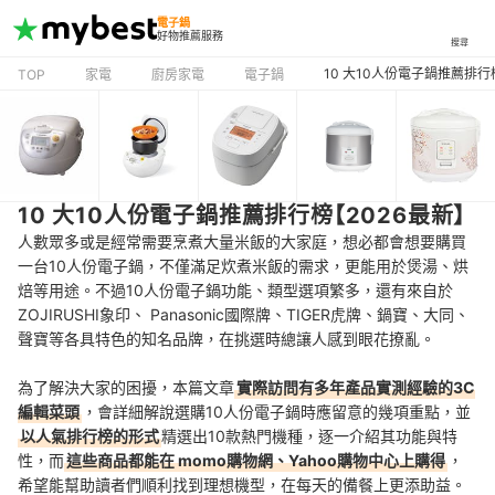
電子鍋
好物推薦服務
搜尋
10 大10人份電子鍋推薦排行
TOP
家電
廚房家電
電子鍋
10 大10人份電子鍋推薦排行榜【2026最新】
人數眾多或是經常需要烹煮大量米飯的大家庭，想必都會想要購買
一台10人份電子鍋，不僅滿足炊煮米飯的需求，更能用於煲湯、烘
焙等用途。不過10人份電子鍋功能、類型選項繁多，還有來自於
ZOJIRUSHI象印、 Panasonic國際牌、TIGER虎牌、鍋寶、大同、
聲寶等各具特色的知名品牌，在挑選時總讓人感到眼花撩亂。
為了解決大家的困擾，本篇文章
實際訪問有多年產品實測經驗的3C
編輯菜頭
，會詳細解說選購10人份電子鍋時應留意的幾項重點，並
以人氣排行榜的形式
精選出10款熱門機種，逐一介紹其功能與特
性，而
這些商品都能在 momo購物網、Yahoo購物中心上購得
，
希望能幫助讀者們順利找到理想機型，在每天的備餐上更添助益。