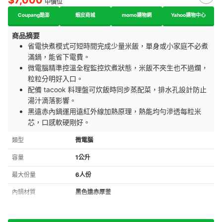
中價位
Coupang酷澎
蝦皮商城
momo購物網
Yahoo購物中心
商品摘要
省電快煮模式可短時間完成少量米飯，單身或小家庭不必煮
滿鍋，能省下電費。
微電腦精準控溫全程監控炊煮狀態，米飯不夾生也不過爛，
粒粒分明好入口。
配備 tacook 料理盤可炊飯時同步蒸配菜，排水孔設計防止
湯汁滴落影響。
黑遠赤內鍋運用遠紅外線加熱原理，熱能均勻滲透每粒米
芯，口感軟硬剛好。
類型
微電腦
容量
1公升
最大份量
6人份
內鍋材質
黑色遠赤厚釜