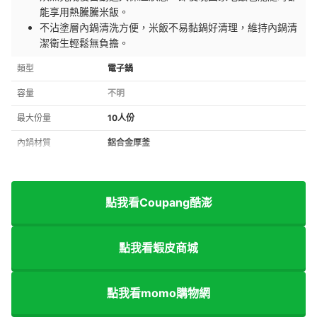
能享用熱騰騰米飯。
不沾塗層內鍋清洗方便，米飯不易黏鍋好清理，維持內鍋清
潔衛生輕鬆無負擔。
類型
電子鍋
容量
不明
最大份量
10人份
內鍋材質
鋁合金厚釜
點我看Coupang酷澎
點我看蝦皮商城
點我看momo購物網