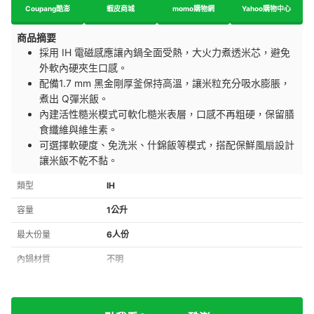
Coupang酷澎
蝦皮商城
momo購物網
Yahoo購物中心
商品摘要
採用 IH 電磁感應讓內鍋全面受熱，大火力煮透米芯，避免
外軟內硬夾生口感。
配備1.7 mm 黑金剛厚釜保持高溫，讓米粒充分吸水膨脹，
煮出 Q彈米飯。
內建活性糙米模式可軟化糙米表層，口感不再粗硬，保留膳
食纖維與維生素。
可選擇軟硬度、免洗米、什錦飯等模式，搭配保鮮風扇設計
讓米飯不乾不黏。
類型
IH
容量
1公升
最大份量
6人份
內鍋材質
不明