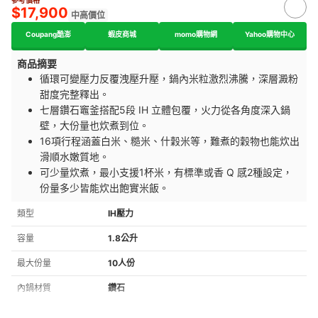
$17,900
中高價位
Coupang酷澎
蝦皮商城
momo購物網
Yahoo購物中心
商品摘要
循環可變壓力反覆洩壓升壓，鍋內米粒激烈沸騰，深層澱粉
甜度完整釋出。
七層鑽石竈釜搭配5段 IH 立體包覆，火力從各角度深入鍋
壁，大份量也炊煮到位。
16項行程涵蓋白米、糙米、什穀米等，難煮的穀物也能炊出
滑順水嫩質地。
可少量炊煮，最小支援1杯米，有標準或香 Q 感2種設定，
份量多少皆能炊出飽實米飯。
類型
IH壓力
容量
1.8公升
最大份量
10人份
內鍋材質
鑽石