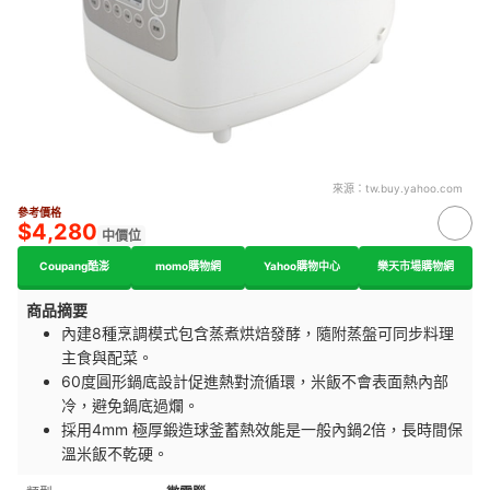
來源：
tw.buy.yahoo.com
參考價格
$4,280
中價位
Coupang酷澎
momo購物網
Yahoo購物中心
樂天市場購物網
商品摘要
內建8種烹調模式包含蒸煮烘焙發酵，隨附蒸盤可同步料理
主食與配菜。
60度圓形鍋底設計促進熱對流循環，米飯不會表面熱內部
冷，避免鍋底過爛。
採用4mm 極厚鍛造球釜蓄熱效能是一般內鍋2倍，長時間保
溫米飯不乾硬。