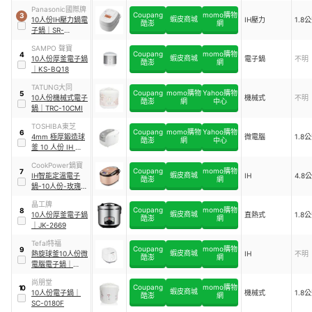
S10R-WX
Panasonic國際牌
Coupang
momo購物
3
蝦皮商城
10人份IH壓力鍋電
IH壓力
1.8
酷澎
網
子鍋
｜
SR-
PBA180
SAMPO 聲寶
Coupang
momo購物
4
蝦皮商城
10人份厚釜電子鍋
電子鍋
不明
酷澎
網
｜
KS-BQ18
TATUNG大同
Coupang
momo購物
Yahoo購物
5
10人份機械式電子
機械式
不明
酷澎
網
中心
鍋
｜
TRC-10CMI
TOSHIBA東芝
Coupang
momo購物
Yahoo購物
6
4mm 極厚鍛造球
微電腦
1.8
酷澎
網
中心
釜 10 人份 IH 電子
鍋
｜
RC-
CookPower鍋寶
18NMFTW
Coupang
momo購物
7
蝦皮商城
IH智能定溫電子
IH
4.8
酷澎
網
鍋-10人份-玫瑰金
｜
IHR-9100
晶工牌
Coupang
momo購物
8
蝦皮商城
10人份厚釜電子鍋
直熱式
1.8
酷澎
網
｜
JK-2669
Tefal特福
Coupang
momo購物
9
蝦皮商城
熱旋球釜10人份微
IH
不明
酷澎
網
電腦電子鍋
｜
RK7321H0
尚朋堂
Coupang
momo購物
10
蝦皮商城
10人份電子鍋
｜
機械式
1.8
酷澎
網
SC-0180F