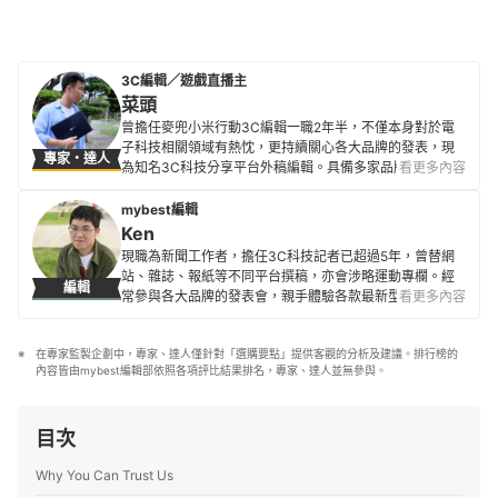
3C編輯／遊戲直播主
菜頭
曾擔任麥兜小米行動3C編輯一職2年半，不僅本身對於電
子科技相關領域有熱忱，更持續關心各大品牌的發表，現
專家・達人
為知名3C科技分享平台外稿編輯。具備多家品牌及多樣3C
看更多內容
電子產品評測經驗，也積極掌握電腦、相機、智慧型手機
等商品的最新潮流與性能設計，致力於提供更貼近使用者
mybest編輯
需求的專業指引。
Ken
菜頭的簡介
現職為新聞工作者，擔任3C科技記者已超過5年，曾替網
站、雜誌、報紙等不同平台撰稿，亦會涉略運動專欄。經
編輯
常參與各大品牌的發表會，親手體驗各款最新型的科技產
看更多內容
品，以將艱澀的技術規格轉換為簡單好懂的文字為初衷，
希望能讓讀者們避開冤枉路，找到最符合需求的產品。
在專家監製企劃中，專家、達人僅針對「選購要點」提供客觀的分析及建議。排行榜的
Ken的簡介
內容皆由mybest編輯部依照各項評比結果排名，專家、達人並無參與。
目次
Why You Can Trust Us