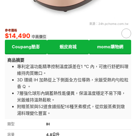
來源：
24h.pchome.com.tw
參考價格
$14,490
中高價位
Coupang酷澎
蝦皮商城
momo購物網
商品摘要
專利定溫功能精準控制溫度誤差在1 °C 內，可進行舒肥料理
維持肉質嫩口。
3D 環繞 IH 加熱從上下側面全方位導熱，米飯受熱均勻粒粒
香 Q 。
7層強化球形內鍋蓄熱性能優異，保溫溫度穩定不易下降，
米飯維持溫熱鬆軟。
附贈蒸架與52道食譜搭配16種烹煮模式，從炊飯蒸煮到燉
湯料理變化豐富。
類型
IH
容量
4.8公升