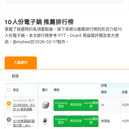
10人份電子鍋 推薦排行榜
掌握了挑選時的各項要點後，接下來將以推薦排行榜的形式介紹10
人份電子鍋。本次排行榜參考 PTT、Dcard 等論壇評價及官方資
訊，由mybest於2026-02-17製作。
人氣排行
篩選
詳情
商品
圖片
價格
類型
容量
ZOJIRUSHI 象印
Coupang
momo購物
1
蝦皮商城
ZOJIRUSHI
｜
6人
IH
1公升
酷澎
網
份 IH 豪熱沸騰微
電腦電子鍋
｜
NH-
TIGER虎牌
VCF10
Coupang
momo購物
2
蝦皮商城
6人份微電腦炊飯
微電腦
1公升
酷澎
網
電子鍋
｜
JBV-