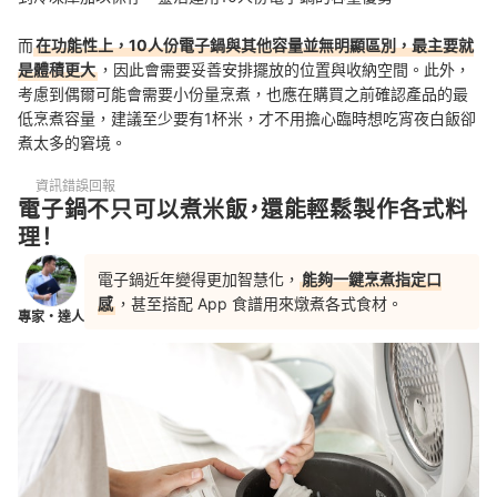
而
在功能性上，10人份電子鍋與其他容量並無明顯區別，最主要就
是體積更大
，因此會需要妥善安排擺放的位置與收納空間。此外，
考慮到偶爾可能會需要小份量烹煮，也應在購買之前確認產品的最
低烹煮容量，建議至少要有1杯米，才不用擔心臨時想吃宵夜白飯卻
煮太多的窘境。
資訊錯誤回報
電子鍋不只可以煮米飯，還能輕鬆製作各式料
理！
電子鍋近年變得更加智慧化，
能夠一鍵烹煮指定口
感
，甚至搭配 App 食譜用來燉煮各式食材。
專家・達人