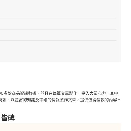
沒問題
上挑
2000多款商品資訊數據。並且在每篇文章製作上投入大量心力，其中
訪談。以豐富的知識及準確的情報製作文章，提供值得信賴的內容。
口皆碑