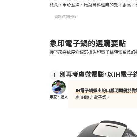
概念，用於煮湯、燉菜等料理時的效率更高，
資訊錯誤回報
象印電子鍋的選購要點
接下來將依序介紹選擇象印電子鍋時需留意的
別再考慮微電腦，以IH電子
1
IH電子鍋煮出的口感明顯優於微
慮 IH壓力電子鍋。
專家・達人