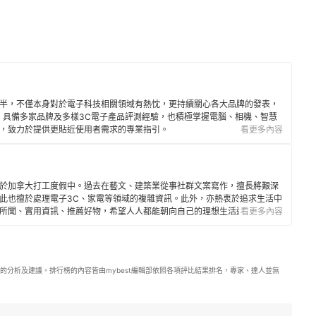
年半，不僅本身對於電子科技相關領域有熱忱，更持續關心各大品牌的發表，
。具備多家品牌及多樣3C電子產品評測經驗，也積極掌握電腦、相機、智慧
，致力於提供更貼近使用者需求的專業指引。
看更多內容
於加拿大打工度假中。過去在藝文、建築業從事社群文案寫作，擅長將艱深
此也擅於處理電子3C、家電等領域的複雜資訊。此外，亦熱衷於追求生活中
所聞、實用資訊、推薦好物，希望人人都能朝向自己的理想生活邁進。
看更多內容
的分析及建議。排行榜的內容皆由mybest編輯部依照各項評比結果排名，專家、達人並無