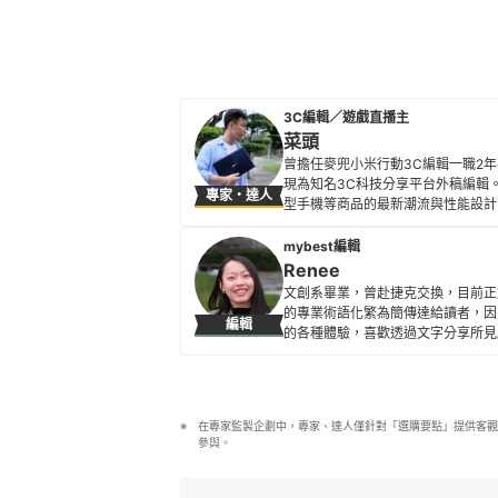
3C編輯／遊戲直播主
菜頭
曾擔任麥兜小米行動3C編輯一職2
現為知名3C科技分享平台外稿編輯
專家・達人
型手機等商品的最新潮流與性能設計
菜頭的簡介
mybest編輯
Renee
文創系畢業，曾赴捷克交換，目前正
的專業術語化繁為簡傳達給讀者，因
編輯
的各種體驗，喜歡透過文字分享所見
Renee的簡介
在專家監製企劃中，專家、達人僅針對「選購要點」提供客觀
參與。