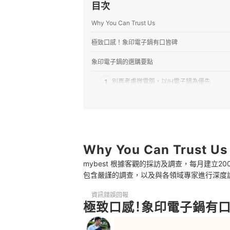
目次
Why You Can Trust Us
極致口感！象印電子鍋有口皆碑
象印電子鍋的選購要點
1
別再考慮微電腦，以IH電子鍋為優先
2
容量買大一點才夠用！四人家庭選六人份也
3
內鍋材質依照預算決定
4
入門款就能設定口感，會烹煮其他米種再往
Why You Can Trust Us
mybest 根據客觀的採訪及調查，每月建立
象印電子鍋 推薦排行榜
包含嚴謹的調查，以及與各領域專家進行深度
一併參考其他電子鍋選擇
資訊錯誤回報
極致口感！象印電子鍋有