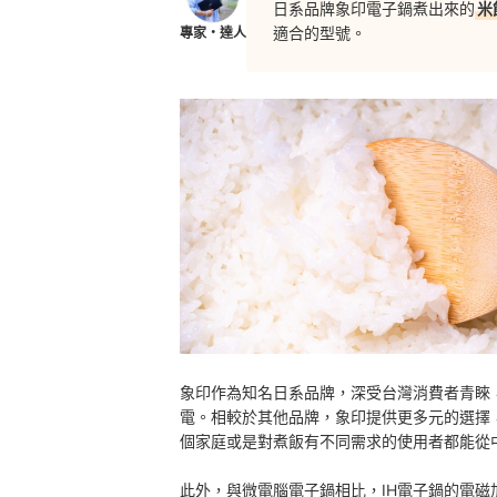
日系品牌象印電子鍋煮出來的
米
適合的型號。
專家・達人
象印作為知名日系品牌，深受台灣消費者青睞
電。相較於其他品牌，象印提供更多元的選擇
個家庭或是對煮飯有不同需求的使用者都能從
此外，與微電腦電子鍋相比，IH電子鍋的電磁