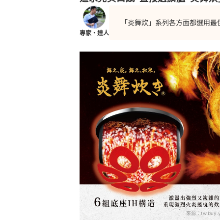
「炎舞炊」系列各方面都選用最
專家・達人
來源：
tw.buy.