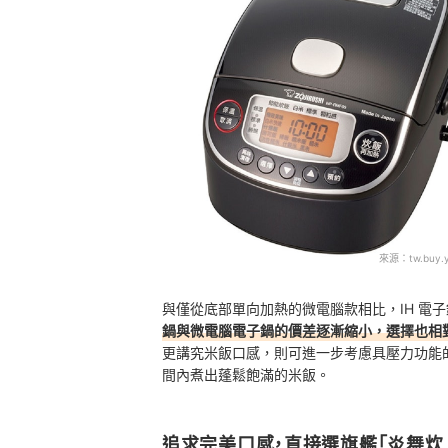
來源：
tw.buy.
與僅從底部單向加熱的微電腦款相比，IH 電
鍋與微電腦電子鍋的價差逐漸縮小，選擇也相
更講究米飯口感，則可進一步考慮具壓力功能的
間內煮出蓬鬆飽滿的米飯。
追求完美口感，直接選旗艦「炎舞炊