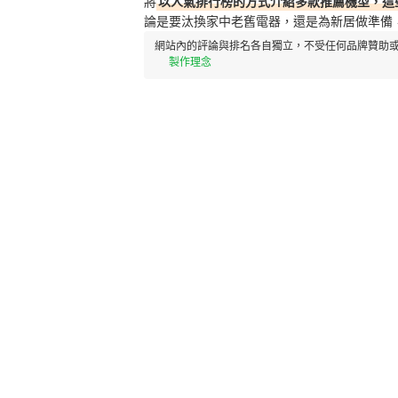
將
以人氣排行榜的方式介紹多款推薦機型，這些
論是
要汰換家中老舊電器，還是為新居做準備
網站內的評論與排名各自獨立，不受任何品牌贊助或
製作理念