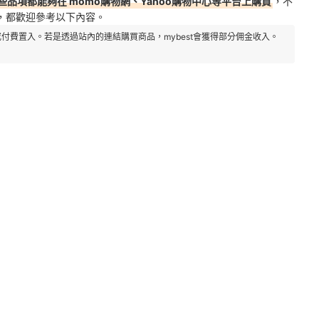
品項都能夠在 momo購物網、Yahoo購物中心等平台上購買
，不
，
都歡迎參考以下內容。
付費置入。若是透過站內的連結購買商品，mybest會獲得部分佣金收入。