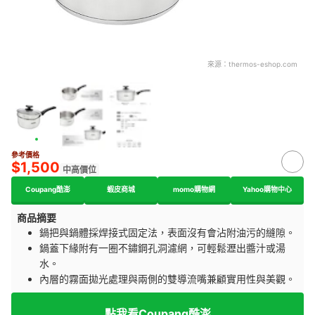
來源：
thermos-eshop.com
參考價格
$1,500
中高價位
Coupang酷澎
蝦皮商城
momo購物網
Yahoo購物中心
商品摘要
鍋把與鍋體採焊接式固定法，表面沒有會沾附油污的縫隙。
鍋蓋下緣附有一圈不鏽鋼孔洞濾網，可輕鬆瀝出醬汁或湯
水。
內層的霧面拋光處理與兩側的雙導流嘴兼顧實用性與美觀。
點我看Coupang酷澎