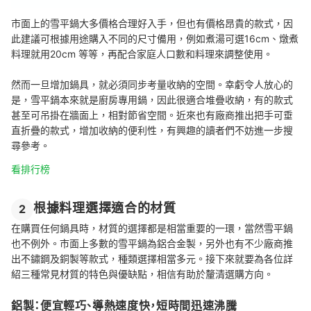
市面上的雪平鍋大多價格合理好入手，但也有價格昂貴的款式，因
此建議可根據用途購入不同的尺寸備用，例如煮湯可選16cm、燉煮
料理就用20cm 等等，再配合家庭人口數和料理來調整使用。
然而一旦增加鍋具，就必須同步考量收納的空間。幸虧令人放心的
是，雪平鍋本來就是廚房專用鍋，因此很適合堆疊收納，有的款式
甚至可吊掛在牆面上，相對節省空間。近來也有廠商推出把手可垂
直折疊的款式，增加收納的便利性，有興趣的讀者們不妨進一步搜
尋參考。
看排行榜
根據料理選擇適合的材質
2
在購買任何鍋具時，材質的選擇都是相當重要的一環，當然雪平鍋
也不例外。市面上多數的雪平鍋為鋁合金製，另外也有不少廠商推
出不鏽鋼及銅製等款式，種類選擇相當多元。接下來就要為各位詳
紹三種常見材質的特色與優缺點，相信有助於釐清選購方向。
鋁製：便宜輕巧、導熱速度快，短時間迅速沸騰