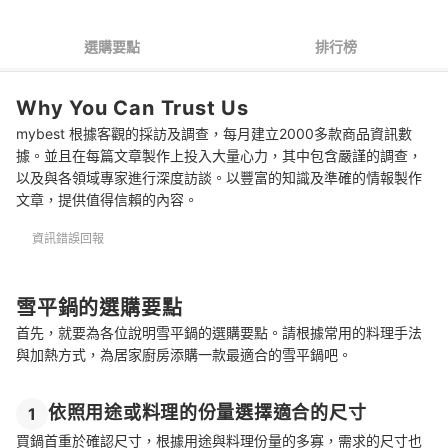
4
鍋身表面經「塗層加工」則不易燒焦
選購要點
排行榜
推薦十大雪平鍋人氣排行榜
Why You Can Trust Us
有效防止雪平鍋變黑的技巧
mybest 根據客觀的採訪及調查，每月建立2000多款商品資訊數
選購雪平鍋的常見問題
據。並且在每篇文章製作上投入大量心力，其中包含嚴謹的調查，
以及與各領域專家進行深度訪談。以豐富的知識及準確的情報製作
Q：雪平鍋適合炒菜或油炸嗎？
文章，提供值得信賴的內容。
Q：鋁製雪平鍋安全嗎？
資訊錯誤回報
Q：使用後如何清潔？
更多熱門的單柄鍋具
雪平鍋的選購要點
首先，就要為各位說明雪平鍋的選購要點。請根據常用的料理手法
總結
與加熱方式，為居家廚房添購一款最適合的雪平鍋吧。
依照用途或料理的份量選擇適合的尺寸
1
買鍋首重於確認尺寸，根據用途與料理份量的多寡，需求的尺寸也