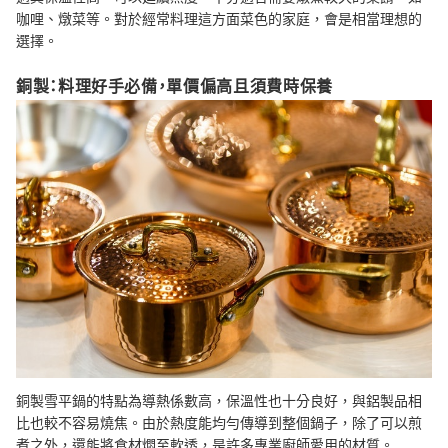
咖哩、燉菜等。對於經常料理這方面菜色的家庭，會是相當理想的
選擇。
銅製：料理好手必備，單價偏高且須費時保養
銅製雪平鍋的特點為導熱係數高，保溫性也十分良好，與鋁製品相
比也較不容易燒焦。由於熱度能均勻傳導到整個鍋子，除了可以煎
煮之外，還能將食材燜至軟透，是許多專業廚師愛用的材質。