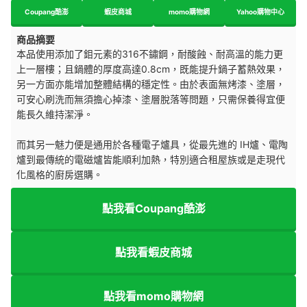
Coupang酷澎
蝦皮商城
momo購物網
Yahoo購物中心
商品摘要
本品使用添加了鉬元素的316不鏽鋼，耐酸蝕、耐高溫的能力更
上一層樓；且鍋體的厚度高達0.8cm，既能提升鍋子蓄熱效果，
另一方面亦能增加整體結構的穩定性。由於表面無烤漆、塗層，
可安心刷洗而無須擔心掉漆、塗層脫落等問題，只需保養得宜便
能長久維持潔淨。
而其另一魅力便是通用於各種電子爐具，從最先進的 IH爐、電陶
爐到最傳統的電磁爐皆能順利加熱，特別適合租屋族或是走現代
化風格的廚房選購。
點我看Coupang酷澎
點我看蝦皮商城
點我看momo購物網