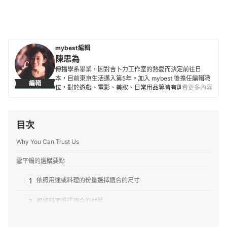
mybest編輯
陳思為
傳播學系畢業，因對吉卜力工作室的熱愛而決定前往日
本，目前東京生活邁入第5年。加入 mybest 後擔任編輯職
編輯
位，對於遊戲、電影、美妝、日常用品等皆有興趣及研究
看更多內容
熱忱，希望能透過對自身的鞭策將最值得信賴的資訊傳遞
給讀者。
陳思為的簡介
目次
Why You Can Trust Us
雪平鍋的選購要點
1
依照用途或料理的份量選擇適合的尺寸
2
根據料理選擇適合的材質
3
確認是否支援電磁IH爐