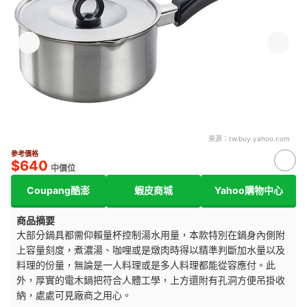
來源：
tw.buy.yahoo.com
參考價格
$640
中價位
Coupang酷澎
蝦皮商城
Yahoo購物中心
商品摘要
大部分鍋具都需仰賴量杯控制湯水用量，本款特別在鍋身內側附
上容量刻度，煮濃湯、咖哩或是燉肉時得以精準判斷加水量以及
料理的份量，無論是一人料理或是多人料理都能從容應付。此
外，厚實的電木鍋把符合人體工學，上方還附有孔洞方便吊掛收
納，處處可見廠商之用心。