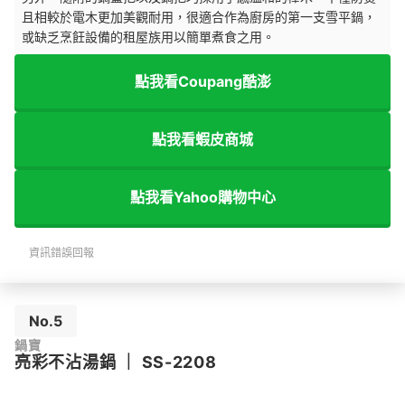
且相較於電木更加美觀耐用，很適合作為廚房的第一支雪平鍋，
或缺乏烹飪設備的租屋族用以簡單煮食之用。
點我看Coupang酷澎
點我看蝦皮商城
點我看Yahoo購物中心
資訊錯誤回報
No.5
鍋寶
亮彩不沾湯鍋
｜
SS-2208