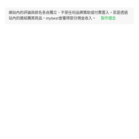
網站內的評論與排名各自獨立，不受任何品牌贊助或付費置入。若是透過
站內的連結購買商品，mybest會獲得部分佣金收入。
製作理念