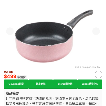
來源：
cookpot.com.tw
參考價格
$499
中價位
Coupang酷澎
蝦皮商城
momo購物網
Yahoo購物中心
商品摘要
近年來鍋具吹起粉色烤漆的風潮，讓原本只有金屬色、深色的鍋
具又多出玫瑰金、蒂芬妮綠等繽紛選擇。身為鍋具專家，鍋寶也