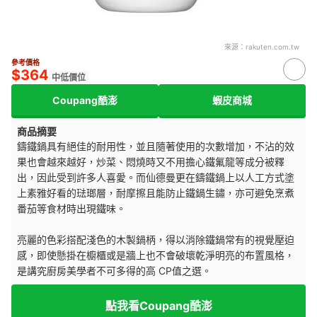
來源：
rakuten.com.tw
參考價格
$364
中低價位
Coupang酷澎
蝦皮商城
商品摘要
鑄鐵鍋具有絕佳的耐用性，並且隨著使用的次數增加，不沾的效
果也會越來越好，炒菜、悶燒時又不用擔心鐵氟龍等成分被釋
出，因此受到許多人喜愛。而仙德曼更在鑄鐵鍋上以人工方式塗
上素雅好看的琺瑯層，耐摩擦且能防止鐵鍋生鏽，亦可避免烹煮
番茄等食材時出現鐵味。
亮麗的色彩搭配淺色的木製鍋柄，得以消除鐵鍋常有的視覺壓迫
感，即使懸掛在櫥櫃或是牆上也不會破壞乾淨明亮的布置風格，
是講究廚房美學者不可多得的高 CP值之選。
點我看Coupang酷澎