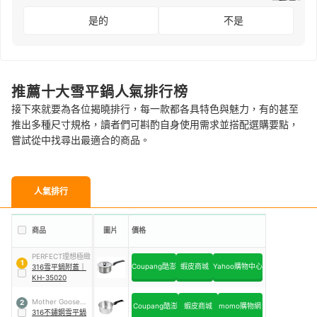
是的
不是
推薦十大雪平鍋人氣排行榜
接下來就要為各位揭曉排行，每一款都各具特色與魅力，有的甚至
推出多種尺寸規格，讀者們可斟酌自身使用需求並搭配選購要點，
嘗試從中找尋出最適合的商品。
人氣排行
商品
圖片
價格
PERFECT理想極緻
1
Coupang酷澎
蝦皮商城
Yahoo購物中心
316雪平鍋附蓋
｜
KH-35020
Mother Goose鵝
2
Coupang酷澎
蝦皮商城
momo購物網
媽媽
316不鏽鋼雪平鍋