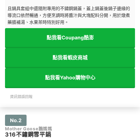
且鍋具套組中還隨附專用的不鏽鋼鍋蓋，蓋上鍋蓋後鍋子邊緣的
導流口依然暢通，方便烹調時將醬汁與大塊配料分開，用於燉煮
藥膳補湯、水果茶時特別好用。
點我看Coupang酷澎
點我看蝦皮商城
點我看Yahoo購物中心
資訊錯誤回報
No.2
Mother Goose鵝媽媽
316不鏽鋼雪平鍋