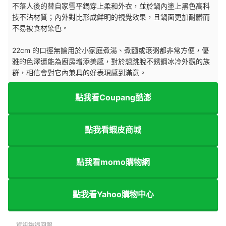
不落人後的替自家雪平鍋穿上柔和外衣，並於鍋內塗上黑色高科
技不沾材質；內外對比形成鮮明的視覺效果，且鍋面更加耐髒而
不易被食材染色。
22cm 的口徑無論用於小家庭煮湯、煮麵或滾粥都非常方便，優
雅的色澤還能為廚房增添美感，對於想跳脫不銹鋼冰冷外觀的族
群，相信會對它內兼具的好表現感到滿意。
點我看Coupang酷澎
點我看蝦皮商城
點我看momo購物網
點我看Yahoo購物中心
資訊錯誤回報