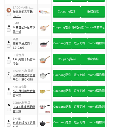
SADOMAIN仙德
3
Coupang酷澎
蝦皮商城
曼
琺瑯單柄雪平鍋
｜
SV318
LMG
4
Coupang酷澎
蝦皮商城
Yahoo購物中心
附蓋日式錘紋不沾
雪平鍋
鍋寶
5
Coupang酷澎
蝦皮商城
momo購物網
亮彩不沾湯鍋
｜
SS-2208
田邊金具
6
Coupang酷澎
蝦皮商城
1.6L純銅木柄雪平
湯鍋
Thermos膳魔師
7
Coupang酷澎
蝦皮商城
momo購物網
不銹鋼附瀝水蓋雪
平鍋
｜
SPC-S18
hokua北陸
8
Coupang酷澎
蝦皮商城
momo購物網
小伝具錘目紋金色
雪平鍋
ZEBRA斑馬牌
9
Coupang酷澎
蝦皮商城
momo購物網
304不鏽鋼單把鍋
雪平鍋
ENNE
10
Coupang酷澎
蝦皮商城
momo購物網
日式麥飯石不沾雪
平鍋