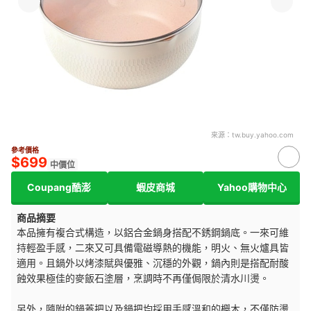
來源：
tw.buy.yahoo.com
參考價格
$699
中價位
Coupang酷澎
蝦皮商城
Yahoo購物中心
商品摘要
本品擁有複合式構造，以鋁合金鍋身搭配不銹鋼鍋底。一來可維
持輕盈手感，二來又可具備電磁導熱的機能，明火、無火爐具皆
適用。且鍋外以烤漆賦與優雅、沉穩的外觀，鍋內則是搭配耐酸
蝕效果極佳的麥飯石塗層，烹調時不再僅侷限於清水川燙。
另外，隨附的鍋蓋把以及鍋把均採用手感溫和的櫸木，不僅防燙