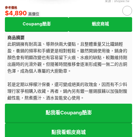
來源：
shopee.tw
參考價格
$4,890
高價位
Coupang酷澎
蝦皮商城
商品摘要
此銅鍋擁有耐高溫、導熱快兩大優點，且整體重量又比鐵鍋輕
盈，養鍋的頻率和手續更是相對輕鬆。雖然開鍋使用後，鍋身的
顏色會有明顯改變也有容易留下火痕、水痕的缺點，較難維持剛
出廠時的光滑外觀。但隨著時間推移會逐漸形成獨一無二的古銅
色澤，成為個人專屬的大廚勳章。
若是定期以檸檬汁保養，還可變成絕美的玫瑰金，因而有不少料
理行家爭相購入收藏。再者，鍋內另有鍍一層錫膜藉以加強耐酸
鹼性能，熬煮醬汁、酒水皆能安心使用。
點我看Coupang酷澎
點我看蝦皮商城