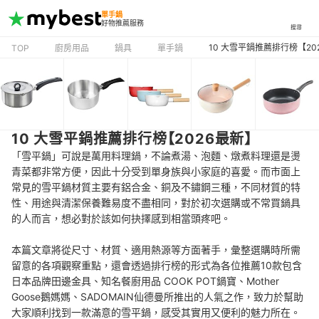
單手鍋
好物推薦服務
搜尋
10 大雪平鍋推薦排行榜【20
TOP
廚房用品
鍋具
單手鍋
10 大雪平鍋推薦排行榜【2026最新】
「雪平鍋」可說是萬用料理鍋，不論煮湯、泡麵、燉煮料理還是燙
青菜都非常方便，因此十分受到單身族與小家庭的喜愛。而市面上
常見的雪平鍋材質主要有鋁合金、銅及不鏽鋼三種，不同材質的特
性、用途與清潔保養難易度不盡相同，對於初次選購或不常買鍋具
的人而言，想必對於該如何抉擇感到相當頭疼吧。
本篇文章將從尺寸、材質、適用熱源等方面著手，彙整選購時所需
留意的各項觀察重點，還會透過排行榜的形式為各位推薦10款包含
日本品牌田邊金具、知名餐廚用品 COOK POT鍋寶、Mother
Goose鵝媽媽、SADOMAIN仙德曼所推出的人氣之作，致力於幫助
大家順利找到一款滿意的雪平鍋，感受其實用又便利的魅力所在。