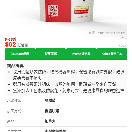
來源：
momoshop.com.tw
參考價格
$62
低價位
Coupang酷澎
蝦皮商城
momo購物網
Yahoo購物中心
商品摘要
採用低溫烘乾技術，取代機器壓榨，保留果實飽滿外觀，確保
原始營養不流失
選用有機蘋果汁調味，無額外加糖，酸甜滋味全來自天然
無添加人工色素及防腐劑，純素可食，是健康零食的理想選擇
水果種類
蔓越莓
加工方式
低溫烘烤
產地
加拿大
包裝方式
密封夾鏈袋裝