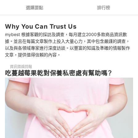
3
低溫烘乾果色明亮、柔軟多汁，搭配料理較美觀
選購要點
排行榜
4
凍乾添加物較少，適合偏好爽脆口感的人
Why You Can Trust Us
5
無加糖商品可能含有代糖或果汁成分
mybest 根據客觀的採訪及調查，每月建立2000多款商品資訊數
蔓越莓乾 推薦排行榜
據。並且在每篇文章製作上投入大量心力，其中包含嚴謹的調查，
以及與各領域專家進行深度訪談。以豐富的知識及準確的情報製作
吃不完的蔓越莓果乾可以做果醬
文章，提供值得信賴的內容。
每天可以吃多少蔓越莓乾？
資訊錯誤回報
吃蔓越莓果乾對保養私密處有幫助嗎？
飲品調味、料理上色可搭配蔓越莓汁