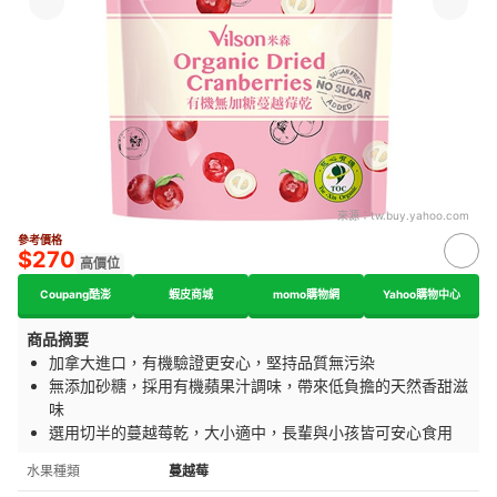
來源：
tw.buy.yahoo.com
參考價格
$270
高價位
Coupang酷澎
蝦皮商城
momo購物網
Yahoo購物中心
商品摘要
加拿大進口，有機驗證更安心，堅持品質無污染
無添加砂糖，採用有機蘋果汁調味，帶來低負擔的天然香甜滋
味
選用切半的蔓越莓乾，大小適中，長輩與小孩皆可安心食用
水果種類
蔓越莓