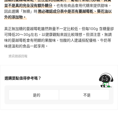
並不是真的完全沒有額外糖分
。也有些商品會用代糖來提供甜味，
因此選購「無糖」時
務必確認成分表中是否有蔓越莓乾、葵花油以
外的添加物。
真正無加糖的蔓越莓乾雖然熱量不一定比較低，但每100g 含糖量卻
可降低20～30g左右，以健康觀點來說比較理想。但須注意，無調
味的蔓越莓乾會有明顯的果酸味，怕酸的人建議搭配優格、牛奶等
味道溫和的食品一起享用。
資訊錯誤回報
選購要點值得參考嗎？
是的
不是