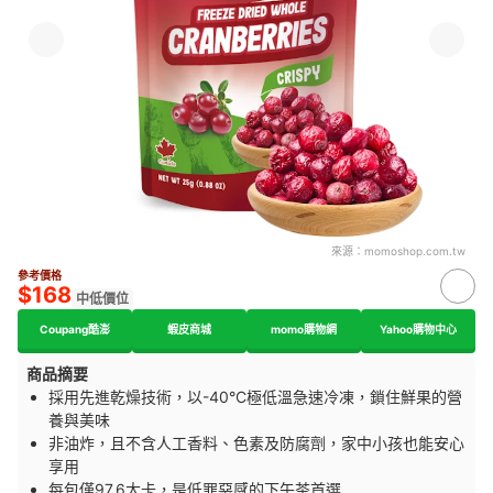
來源：
momoshop.com.tw
參考價格
$168
中低價位
Coupang酷澎
蝦皮商城
momo購物網
Yahoo購物中心
商品摘要
採用先進乾燥技術，以-40°C極低溫急速冷凍，鎖住鮮果的營
養與美味
非油炸，且不含人工香料、色素及防腐劑，家中小孩也能安心
享用
每包僅97.6大卡，是低罪惡感的下午茶首選