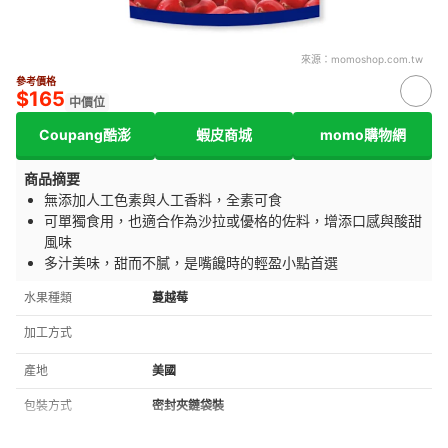
來源：
momoshop.com.tw
參考價格
$165
中價位
Coupang酷澎
蝦皮商城
momo購物網
商品摘要
無添加人工色素與人工香料，全素可食
可單獨食用，也適合作為沙拉或優格的佐料，增添口感與酸甜
風味
多汁美味，甜而不膩，是嘴饞時的輕盈小點首選
水果種類
蔓越莓
加工方式
產地
美國
包裝方式
密封夾鏈袋裝