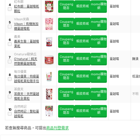
紅布朗
Coupang
momo購物
4
蝦皮商城
紅布朗
｜
蔓越莓乾
蔓越莓
酷澎
網
顆粒
Vilson米森
Coupang
momo購物
5
蝦皮商城
Vilson
｜
有機無加
蔓越莓
酷澎
網
糖蔓越莓乾
義美
Coupang
momo購物
6
蝦皮商城
義美生醫
｜
蔓越莓
蔓越莓
酷澎
網
果乾
Onatural歐納丘
Coupang
momo購物
7
蝦皮商城
O'natural
｜
純天
蔓越莓
醃漬
酷澎
網
然整顆蔓越莓乾
每日優果
Coupang
momo購物
8
蝦皮商城
每日優果
｜
特級蔓
蔓越莓
低溫
酷澎
網
越莓乾果粒隨手包
茶鼎天
Coupang
momo購物
9
蝦皮商城
茶鼎天
｜
天然蔓越
蔓越莓
不明
酷澎
網
莓乾全果粒
自然時記
Coupang
momo購物
10
蝦皮商城
自然時記
｜
整粒蔓
蔓越莓
酷澎
網
越莓乾
若查無搜尋商品，可提出
商品刊登需求