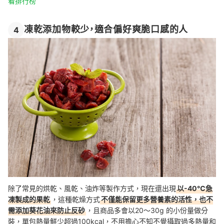
看排行榜
凍乾添加物較少，適合偏好爽脆口感的人
4
除了常見的烘乾、風乾、油炸等製作方式，現在還出現
以-40℃急
凍製成的果乾
，這種乾燥方式
不僅能保留更多營養素的活性，也不
需添加葵花油來防止反砂
，且商品多會以20～30g 的小份量做分
裝，單包熱量鮮少超過100kcal，不用擔心不知不覺攝取過多熱量和