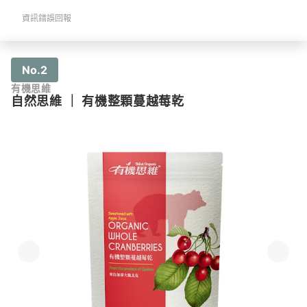
資訊錯誤回報
No.2
有機思維
自然思維
｜
有機整顆蔓越莓乾