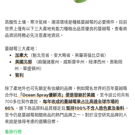
高酸性土壤、寒冷氣候、潮濕環境是種植蔓越莓的必要條件，目前
世界上僅有以下三大產地有能力種植出品質優良的蔓越莓，查看商
品資訊時務必先注意產地資訊。
蔓越莓三大產地：
加拿大
（魁北克省、安大略省、英屬哥倫比亞省）
美國北部
（麻薩諸塞州、威斯康辛州、紐澤西州、奧勒岡
州、華盛頓州）
智利
除了產地外也可先鎖定有信續的品牌，例如聞名世界的百年蔓越莓
合作社
「Ocean Spray優鮮沛」便是發跡於美國
，至今該公司共有
700多位契作農民，
每年收成的蔓越莓果占比高達全球市場的
60%
，旗下商品原料品質穩定且
堅持100%不含人造色素及香料
，
至今仍是蔓越莓相關商品的熱門品牌之一，對於沒空研究品牌的人
來說是值得考慮的選購目標。
看排行榜