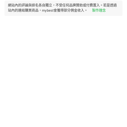
網站內的評論與排名各自獨立，不受任何品牌贊助或付費置入。若是透過
站內的連結購買商品，mybest會獲得部分佣金收入。
製作理念