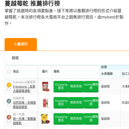
蔓越莓乾 推薦排行榜
掌握了挑選時的各項要點後，接下來將以推薦排行榜的形式介紹蔓
越莓乾。本次排行榜各大電商平台之銷售排行資訊，由mybest於製
作。
人氣排行
篩選
詳情
商品
圖片
價格
水果種類
加工
Frenature富紐翠
Coupang
momo購物
1
蝦皮商城
Frenature
｜
加拿
蔓越莓
冷凍
酷澎
網
大蔓越莓凍乾
有機思維
Coupang
momo購物
2
蝦皮商城
自然思維
｜
有機整
蔓越莓
低溫
酷澎
網
顆蔓越莓乾
統一生機
Coupang
momo購物
3
蝦皮商城
統一生機
｜
整顆蔓
蔓越莓
酷澎
網
越莓乾