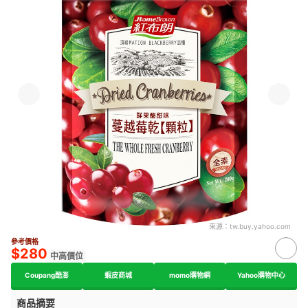
來源：
tw.buy.yahoo.com
參考價格
$280
中高價位
Coupang酷澎
蝦皮商城
momo購物網
Yahoo購物中心
商品摘要