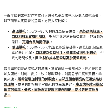
一般平價的果乾製作方式可大致分為高溫烘乾以及低溫烘乾兩種，
以下簡單說明兩者的差異，方便大家比較：
高溫烘乾
：以70～80℃的熱風乾燥蔓越莓，
果乾顏色較深、
口感相對紮實有咀嚼感
。雖然高溫容易破壞營養素，但殺菌效
果好，
更適合長時間保存
。
低溫烘乾
：以40～55℃的溫風乾燥蔓越莓，果乾較能保留原
本的鮮紅色澤，
口感較為柔軟多汁，營養素破壞相對較少
。但
烘乾時間較長，因此
製作成本通常略高於高溫烘乾
。
如果單純想要品嚐酸甜的滋味，其實選哪一種都可以，但若是想要
加入蛋糕、餅乾、麥片、沙拉等料理中，則需思考口感和賣相。舉
例來說，
若希望增加料理的美觀度，自然是顏色明亮的低溫烘焙較
為理想
。或者也能根據平常搭配的食品來決定，
高溫烘乾款可搭配
軟質的蛋糕、優格，而低溫烘乾款可搭配餅乾、麥片等硬質地食
品。