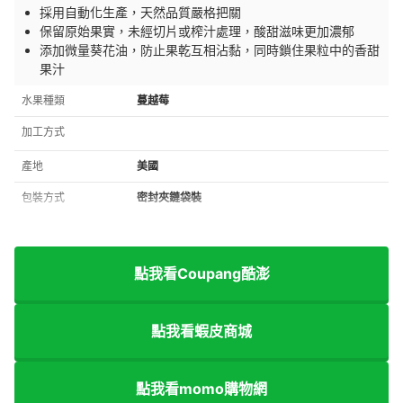
採用自動化生產，天然品質嚴格把關
保留原始果實，未經切片或榨汁處理，酸甜滋味更加濃郁
添加微量葵花油，防止果乾互相沾黏，同時鎖住果粒中的香甜
果汁
水果種類
蔓越莓
加工方式
產地
美國
包裝方式
密封夾鏈袋裝
點我看Coupang酷澎
點我看蝦皮商城
點我看momo購物網