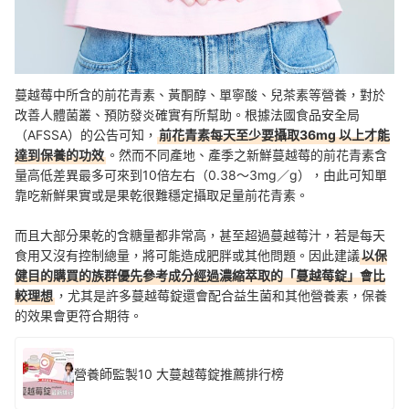
蔓越莓中所含的前花青素、黃酮醇、單寧酸、兒茶素等營養，對於
改善人體菌叢、預防發炎確實有所幫助。根據法國食品安全局
（AFSSA）的公告可知，
前花青素每天至少要攝取36mg 以上才能
達到保養的功效
。然而不同產地、產季之新鮮蔓越莓的前花青素含
量高低差異最多可來到10倍左右（0.38～3mg／g），由此可知單
靠吃新鮮果實或是果乾很難穩定攝取足量前花青素。
而且大部分果乾的含糖量都非常高，甚至超過蔓越莓汁，若是每天
食用又沒有控制總量，將可能造成肥胖或其他問題。因此建議
以保
健目的購買的族群優先參考成分經過濃縮萃取的「蔓越莓錠」會比
較理想
，尤其是許多蔓越莓錠還會配合益生菌和其他營養素，保養
的效果會更符合期待。
營養師監製10 大蔓越莓錠推薦排行榜