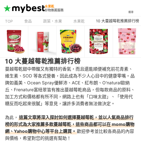
水果乾
好物推薦服務
搜尋
10 大蔓越莓乾推薦排行榜
TOP
食品
蔬菜・水果
水果乾
10 大蔓越莓乾推薦排行榜
蔓越莓乾甜中帶酸又有獨特的香氣，而且還能順便補充前花青素、
維生素、SOD 等各式營養，因此成為不少人心目中的健康零嘴。品
牌如義美、Ocean Spray優鮮沛、ACE、紅布朗、O'natural歐納
丘、Frenature富紐翠皆有推出蔓越莓乾商品，但每款商品的原料、
加工方式和價格都有所不同，網路上也有「口味太甜」、「使用代
糖反而吃起來很膩」等意見，讓許多消費者無法做決定。
為此，
這篇文章將深入探討如何選擇蔓越莓乾，並以人氣商品排行
榜的形式為大家推薦多款蔓越莓乾，這些商品都可以在 momo購物
網、Yahoo購物中心等平台上購買。
歡迎參考並比較各商品的內容
與價格，希望對您的挑選有幫助！