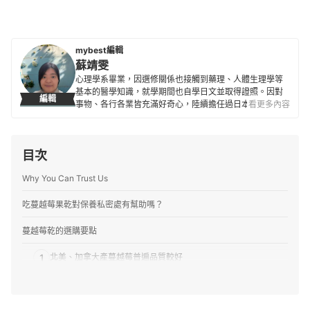
mybest編輯
蘇靖雯
心理學系畢業，因選修關係也接觸到藥理、人體生理學等
基本的醫學知識，就學期間也自學日文並取得證照。因對
編輯
事物、各行各業皆充滿好奇心，陸續擔任過日本高校校外
看更多內容
教學之旅遊地陪、美術工作坊日文口譯人員、補教業、大
型與小型超商的營業員等各種角色，成為 mybest 的編輯
已有多年，希望能運用來自各行各業的經驗與資料分析能
目次
力，帶來正確而有助益的網路文章。
蘇靖雯的簡介
Why You Can Trust Us
吃蔓越莓果乾對保養私密處有幫助嗎？
蔓越莓乾的選購要點
1
北美、加拿大產蔓越莓普遍品質較好
2
每100g 熱量低於308kcal、含糖量低於72g 較理想