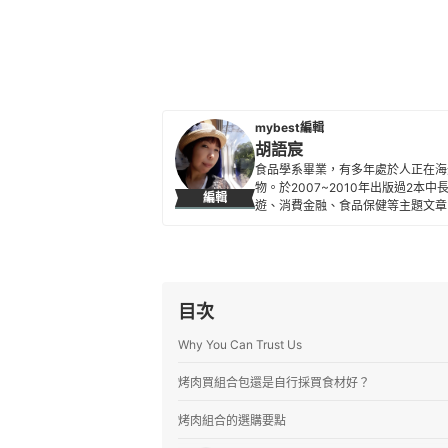
mybest編輯
胡語宸
食品學系畢業，有多年處於人正在海
物。於2007~2010年出版過2
編輯
遊、消費金融、食品保健等主題文章，
的群眾帶來更多選物新知。
胡語宸的簡介
目次
Why You Can Trust Us
烤肉買組合包還是自行採買食材好？
烤肉組合的選購要點