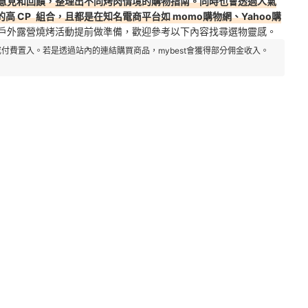
意見和回饋，整理出不同烤肉情境的
購物指南。同時也會透過人氣
高 CP
組合，且都是在知名電商平台如 momo購物網、Yahoo購
戶外露營燒烤活動提前做準備，歡迎參考以下內容找尋選物靈感。
付費置入。若是透過站內的連結購買商品，mybest會獲得部分佣金收入。