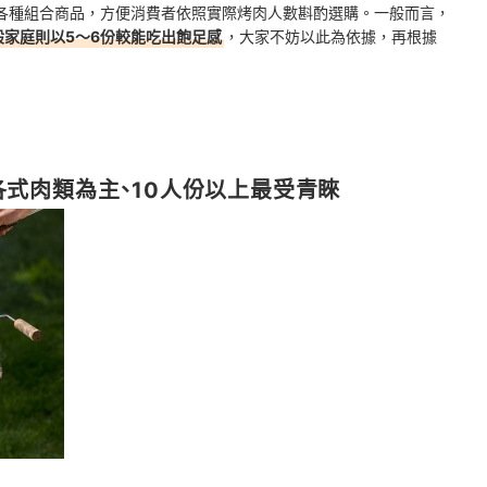
各種組合商品，方便消費者依照實際烤肉人數斟酌選購。一般而言，
般家庭則以5～6份較能吃出飽足感
，大家不妨以此為依據，再根據
各式肉類為主、10人份以上最受青睞