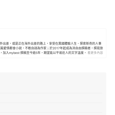
外出差，或是正在海外出差的路上，享受在異國體驗人生、探索新奇的人事
本中長篇愛情都會小說，不敢自詡為作家；於2017年起成為消自由撰稿者，撰寫旅
加入mybest 撰稿至今逾5年，期望能以平易近人的文字溫度，為喜歡閱讀
看更多內容