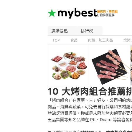
燒烤肉・烤肉組
好物推薦服務
選購要點
排行榜
TOP
食品
肉類・加工肉品
燒烤
10 大烤肉組合推薦
「烤肉組合」在家庭、三五好友、公司相約烤
肉品、海鮮與蔬菜，可免去自行採購和食材處
牌缺乏消費評價，抑或是未附加烤肉架等必要
王品集團等知名品牌在 Ptt、Dcard 等論