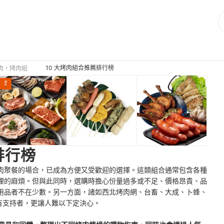
10 大烤肉組合推薦排行榜
肉・烤肉組
排行榜
肉聚餐的場合，已成為方便又受歡迎的選擇。這類組合通常包含各種
理的麻煩。但與此同時，選購時擔心份量過多或不足、價格昂貴、品
用品者不在少數。另一方面，諸如西北烤肉網、台畜、大成、卜蜂、
壇各有支持者，更讓人難以下定決心。