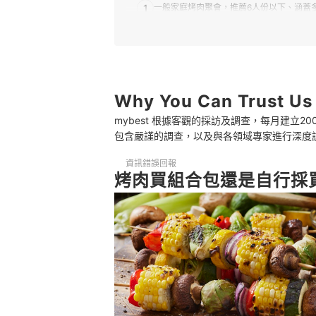
1
一般家庭烤肉聚會，推薦6人份以下、涵蓋
2
公司團體舉辦烤肉活動，以各式肉類為主、
3
安排戶外烤肉，選擇附烤肉架、用具更方便
4
從人氣品牌著手
Why You Can Trust Us
mybest 根據客觀的採訪及調查，每月建立
烤肉組合 推薦排行榜
包含嚴謹的調查，以及與各領域專家進行深度
烤肉組合沒吃完的食材該如何處理？
資訊錯誤回報
烤肉買組合包還是自行採
吃素可以準備什麼烤肉食材？
烤肉組合需要提早預訂嗎？
連同烤肉用具、醬料一起打點！