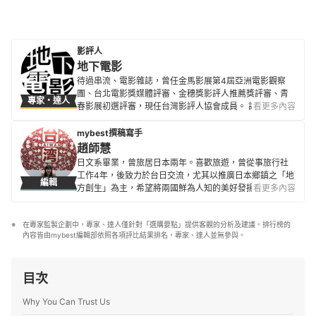
影評人
地下電影
待過串流、電影雜誌，曾任金馬影展第4屆亞洲電影觀察
團、台北電影獎媒體評審、金穗獎影評人推薦獎評審、青
專家・達人
春影展初選評審，現任台灣影評人協會成員。 評論文章散
看更多內容
見500輯、換日線、電影神搜、關鍵評論網、
CATCHPLAY+、Giloo紀實影音等各大媒體平台與紙本刊
mybest撰稿寫手
物。
趙師慧
地下電影的簡介
日文系畢業，曾旅居日本兩年。喜歡旅遊，曾從事旅行社
工作4年，後致力於台日交流，尤其以推廣日本鄉鎮之「地
編輯
方創生」為主，希望將兩國鮮為人知的美好發揚光大。
看更多內容
趙師慧的簡介
在專家監製企劃中，專家、達人僅針對「選購要點」提供客觀的分析及建議。排行榜的
內容皆由mybest編輯部依照各項評比結果排名，專家、達人並無參與。
目次
Why You Can Trust Us