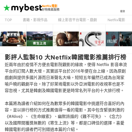
Netflix電影
好物推薦服務
搜尋
TOP
書籍・影視作品
線上影音平台電影・戲劇
Netflix電影
影評人監製10 大Netflix韓國電影推薦排行榜
近兩年由於疫情不方便去電影院觀影的緣故，使得 Netflix 影音串流
平台的訂閱人數大增，其實該平台於2016年便在台上線，因為原創
戲劇與提供多國片源而日漸聲名大噪，短短五年儼然已成為台灣家
喻戶曉的觀劇平台。除了好萊塢電影以外亞洲電影的收視率也是不
容忽視，尤其是韓劇及韓國電影更是時常名列平台的十大排行榜。
本篇將為讀者介紹如何在為數眾多的韓國電影中挑選符合喜好的內
容，並以排行榜的方式推薦值得一看的電影。其中包含緊張刺激的
《#Alive》、《生命線索》、幽默詼諧的《雞不可失》、《念力》
以及國際間獲獎無數的《寄生上流》等，都是口碑佳的選擇，喜愛
韓國電影的讀者們可別錯過本篇的介紹。