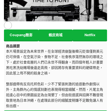
來源：
netflix.com
Coupang酷澎
蝦皮商城
Netflix
商品摘要
本片場景設定為未來世界，在全球經濟崩盤後韓元貶值僅剩美元
仍可保值，在空氣汙染、食物不足、社會秩序蕩然無存的環境之
下，處於社會底層的人們已永世不得翻身。而四個年輕人計畫要
黑吃黑洗劫賭場後遠走高飛，卻因將存有重要資料的硬碟帶走，
因此惹上甩不開的殺身之禍。
整部戲帶有反烏托邦色彩，少不了緊張刺激的追逐動作劇情以
外，主角群內心的情感刻劃也表現得相當細膩。然而，片尾主角
抵達心目中的樂園設定為台灣墾丁，但由街道感與招牌不難發現
取景地為日本沖繩，在處理此部分的細膩度稍嫌不足難免讓人有
些出戲。