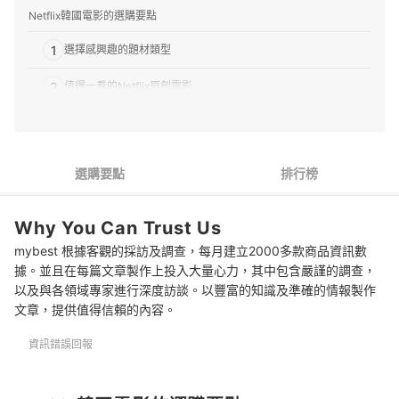
Netflix韓國電影的選購要點
1
選擇感興趣的題材類型
2
值得一看的Netflix原創電影
3
得獎或知名影星出演的作品也不能錯過
推薦十大Netflix韓國電影人氣排行榜
選購要點
排行榜
專家解惑！選購Netflix韓國電影的常見問題
Why You Can Trust Us
Q：可以使用哪些設備觀看Netflix?
mybest 根據客觀的採訪及調查，每月建立2000多款商品資訊數
Q：可否選擇其他音訊或其他語言字幕呢?
據。並且在每篇文章製作上投入大量心力，其中包含嚴謹的調查，
以及與各領域專家進行深度訪談。以豐富的知識及準確的情報製作
Q：電影是否會自Netflix平台下架呢?
文章，提供值得信賴的內容。
Netflix平台的其他類型節目也值得欣賞
資訊錯誤回報
總結