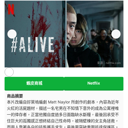
來源：
netflix.com
蝦皮商城
Netflix
商品摘要
本片改編自好萊塢編劇 Matt Naylor 所創作的劇本，內容為近年
火紅的活屍題材，描述一名宅男在不知情下意外的成為公寓裡唯
一的倖存者，正當他獨自度過多日面臨缺水斷糧，最後因承受不
住巨大的孤獨感正想終結自己性命時，被隔壁棟的女主角拯救，
而兩人靠著各自的技能攜手求生，最後更突破重圍抵達保護區。