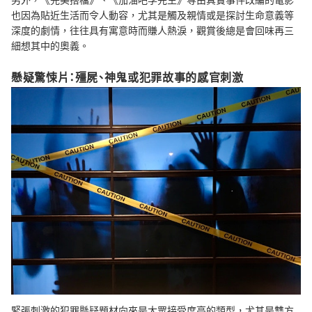
也因為貼近生活而令人動容，尤其是觸及親情或是探討生命意義等
深度的劇情，往往具有寓意時而賺人熱淚，觀賞後總是會回味再三
細想其中的奧義。
懸疑驚悚片：殭屍、神鬼或犯罪故事的感官刺激
緊張刺激的犯罪懸疑題材向來是大眾接受度高的類型，尤其是雙方