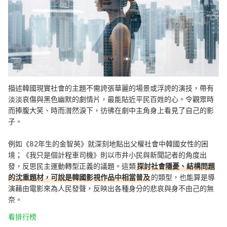
描述韓國現實社會的主題不需誇張華麗的場景或浮誇的演技，帶有
淡淡哀傷與黑色幽默的劇情片，最能貼近平民百姓的心。令觀眾時
而捧腹大笑、時而潸然淚下，彷彿在劇中主角身上看見了自己的影
子。
例如《82年生的金智英》就深刻地點出父權社會中韓國女性的困
境；《我只是個計程車司機》則以市井小民與新聞記者的角度出
發，反思民主運動轉型正義的議題。這類
探討社會隱憂、結構問題
的沈重題材，可說是韓國影視作品中相當普及
的類型，也能算是導
演藉由電影來為人民發聲，反映出各種身分的悲哀與身不由己的無
奈。
看排行榜