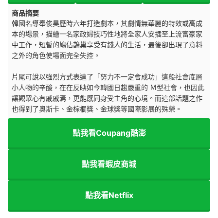
商品摘要
韓國名導奉俊昊歷時六年打造劇本，其劇情無華麗的特效或高成
本的場景，描繪一名家政婦技巧性地將全家人安插至上流富豪家
中工作，短暫的鳩佔鵲巢享受有錢人的生活，最後卻出現了意料
之外的角色使場面完全失控。
片尾可說以強烈方式表達了「努力不一定會成功」這般社會底層
小人物的辛酸，在在反映如今韓國日趨嚴重的 Ｍ型社會，也因此
讓觀眾心有戚戚焉，更能感同身受主角的心境。而這部話題之作
也得到了奧斯卡、金棕櫚獎、金球獎等國際影展的殊榮。
點我看Coupang酷澎
點我看蝦皮商城
點我看Netflix