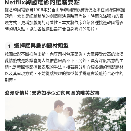
Netflix韓國電影的選購要點
據悉韓國電影自1996年於釜山舉辦國際影展後便逐漸在國際間嶄露
頭角，尤其是細膩舖陳的劇情與演員時而內斂、時而充滿張力的表
現方式，更增加戲劇的可看性。本文將依序介紹各種挑選韓國電影
時的切入點，協助各位選出最符合自身喜好的影片。
選擇感興趣的題材類型
1
韓國電影不斷推陳出新、內容題材包羅萬象，大眾接受度高的浪漫
愛情戲或是詼諧喜劇人氣依舊居高不下。另外，具有深度寓意的主
題也是韓國電影擅長表現的手法。接著將分別介紹各類的電影題材
以及其呈現方式，不妨從感興趣的類型著手挑選會較能符合心中的
期待。
浪漫愛情片：營造如夢似幻般氛圍的唯美故事