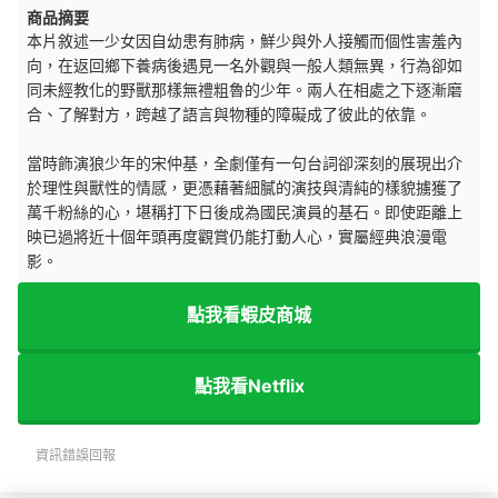
商品摘要
本片敘述一少女因自幼患有肺病，鮮少與外人接觸而個性害羞內
向，在返回鄉下養病後遇見一名外觀與一般人類無異，行為卻如
同未經教化的野獸那樣無禮粗魯的少年。兩人在相處之下逐漸磨
合、了解對方，跨越了語言與物種的障礙成了彼此的依靠。
當時飾演狼少年的宋仲基，全劇僅有一句台詞卻深刻的展現出介
於理性與獸性的情感，更憑藉著細膩的演技與清純的樣貌擄獲了
萬千粉絲的心，堪稱打下日後成為國民演員的基石。即使距離上
映已過將近十個年頭再度觀賞仍能打動人心，實屬經典浪漫電
影。
點我看蝦皮商城
點我看Netflix
資訊錯誤回報