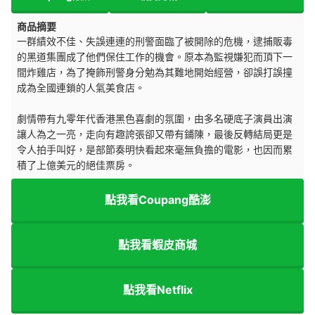
商品摘要
一群績效不佳、失誤連連的刑警面臨了被開除的危機，逮捕販毒
的黑道集團成了他們保住工作的機會。原本為監視嫌犯而頂下一
間炸雞店，為了掩飾刑警身分勉為其難地開始經營，卻誤打誤撞
成為全國連鎖的人氣美食店。
劇情帶有九零年代香港黑色喜劇的氛圍，由多名硬底子演員出演
讓人為之一亮，走向有趣誇張卻又帶有鋪陳，最後反轉結局更是
令人拍手叫好，是部節奏明快看起來毫無負擔的電影，也因而累
積了上億美元的絕佳票房。
點我看Coupang酷澎
點我看蝦皮商城
點我看Netflix