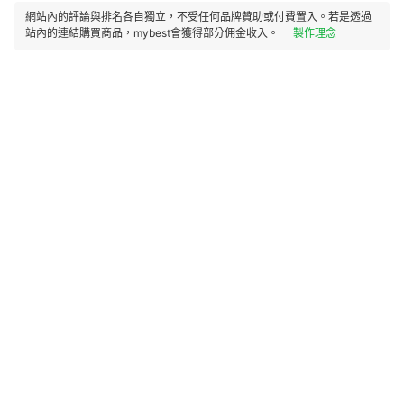
網站內的評論與排名各自獨立，不受任何品牌贊助或付費置入。若是透過
站內的連結購買商品，mybest會獲得部分佣金收入。
製作理念