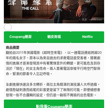
來源：
netflix.com
Coupang酷澎
蝦皮商城
Netflix
商品摘要
翻拍自2011年英國電影《超時空來電》，以一通電話連結跨越20
年的兩名女子，原本以為來自過去的求救電話是受害者，隨著劇
情的進展才逐漸發現其中有著驚悚意外的轉變，更可能危及到存
活於「現在」的女主角性命。兩人靠著電話穿梭平行時空鬥智保
命，緊湊的節奏令人忘記呼吸。
全劇進展快速且多次轉折，兩位主角精湛的演技讓人大呼過癮。
劇情懸疑刺激而結尾的彩蛋更是留下了無限的可能。即便細想會
發現一些不合邏輯的設定，但仍是一齣瑕不掩瑜的出色電影。
點我看Coupang酷澎