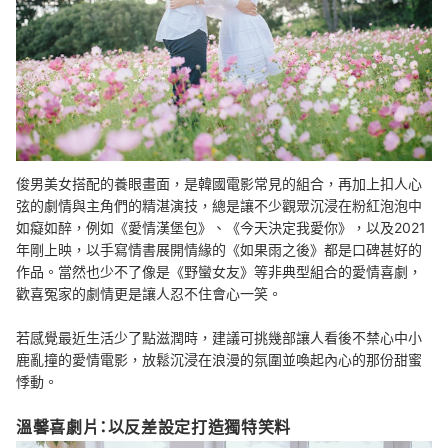
俊男美女搭配的養眼畫面，是韓國電影常見的組合，再加上扣人心
弦的劇情與主角們的精湛演技，總是讓不少觀眾沉浸在粉紅泡泡中
如癡如醉，例如《愛情漢堡包》、《今天決定我愛你》，以及2021
年剛上映，以手寫情書展開情緣的《如果雨之後》都是口碑甚好的
作品。當然也少不了像是《野蠻女友》等非典型組合的愛情喜劇，
歡喜冤家的劇情更是讓人忍不住會心一笑。
若感覺最近生活少了點滋潤時，建議可挑幾部讓人看後不禁心中小
鹿亂撞的愛情電影，放鬆沉浸在浪漫的氛圍並喚起內心的那份甜蜜
悸動。
溫馨喜劇片：以反差設定打造獨特笑料