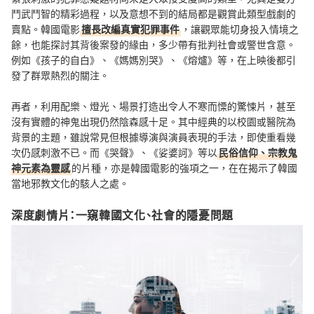
鬥武鬥智的精彩過程，以及意想不到的結局都是觀賞此類型戲劇的
賣點。韓國電影
擅長改編真實犯罪事件
，讓觀眾能切身投入情境之
餘，也能探討其背後案發的緣由，多少帶有批判社會或警世含意。
例如《孩子的自白》、《媽媽別哭》、《熔爐》等，在上映後都引
發了群眾熱烈的關注。
再者，利用配樂、燈光、場景打造出令人不寒而慄的驚悚片，甚至
沒有實體的神鬼出現仍然陰森感十足。其中經典的以校園或醫院為
背景的主題，雖說常見但根據導演與演員表現的手法，即使重看幾
次仍感刺激不已。而《哭聲》、《娑婆訶》等以
民俗信仰、宗教鬼
神元素為靈感
的片種，亦是韓國電影的強項之一，在在揭示了韓國
當地邪教文化的駭人之處。
深度劇情片：一窺韓國文化、社會的隱憂問題