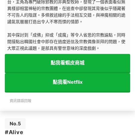
台，主角為專門破除邪教的非典型牧師，發現了一個表面看似無
異樣卻相當神秘的宗教團體，在追查中卻發現其背後似乎隱藏著
不可告人的陰謀。多條敘述線的手法相互交錯，與神魔相關的詭
譎氣氛層層打造出令人不寒而慄的情節。
其中探討到「成佛」抑或「成魔」等令人省思的宗教論點，同時
間接點出韓國社會中即存在過度迷信及宗教偶像崇拜的問題，使
大眾正視此議題，是部具有警世意味的深度戲劇。
點我看蝦皮商城
點我看Netflix
資訊錯誤回報
No.5
#Alive