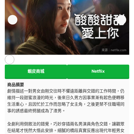
來源：
netflix.com
蝦皮商城
Netflix
商品摘要
劇情描述一對男女由剛交往時不懼遠距離與交錯的工作時間，仍
維持一段甜蜜浪漫的時光，後來日久男方因事業漸有起色便轉移
生活重心，且因忙於工作而忽略了女主角，之後更禁不住職場同
事的誘惑最終劈腿成為了渣男。
全劇利用倒敘法的錯覺，巧妙穿插兩名男演員角色交錯，讓觀眾
在結尾才恍然大悟此安排。細膩的橋段真實反應出現代年輕男女