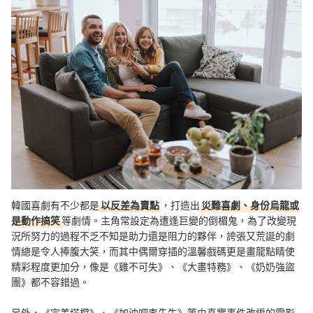
韓國喜劇有不少都是
以反差為賣點
，打造出
災難喜劇、身份烏龍或
是動作搞笑
等劇情。主角常設定為遭逢巨變的倒楣鬼，為了改變現
況所努力的過程不乏不知是助力還是阻力的夥伴，誇張又荒誕的劇
情總是令人捧腹大笑，而其中偶爾穿插的溫馨戲碼更是畫龍點睛使
精彩程度更加分，像是《雞不可失》、《大畫特務》、《奶奶強盜
團》都不容錯過。
另外，《完美搭檔》、《加油吧李先生》等由真實事件改編的電影