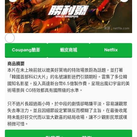
來源：
netflix.com
Coupang酷澎
蝦皮商城
Netflix
商品摘要
本片在未上映前就以媲美好萊塢的特效場景蔚為話題，並打著
「韓國首部科幻大片」的名號讓影迷們引頸期盼。雲集了多位韓
國知名影星，投入高達新台幣6.5億製作費，呈現出魔幻宇宙的美
術場景與 CG特效都具有國際級的水準。
只不過片長超過兩小時，於中段的劇情卻略嫌平淡，容易讓觀眾
失去專注力。並且因細節設定繁瑣反而模糊了主旨，在最後收尾
時未能好好交代而以皆大歡喜的結局收場，讓不少觀影民眾感嘆
稍微可惜。