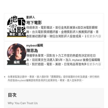
影評人
地下電影
待過串流、電影雜誌，曾任金馬影展第4屆亞洲電影觀察
團、台北電影獎媒體評審、金穗獎影評人推薦獎評審、青
專家・達人
春影展初選評審，現任台灣影評人協會成員。 評論文章散
看更多內容
見500輯、換日線、電影神搜、關鍵評論網、
CATCHPLAY+、Giloo紀實影音等各大媒體平台與紙本刊
mybest編輯
物。
陳思為
地下電影的簡介
傳播學系畢業，因對吉卜力工作室的熱愛而決定前往日
本，目前東京生活邁入第5年。加入 mybest 後擔任編輯職
編輯
位，對於遊戲、電影、美妝、日常用品等皆有興趣及研究
看更多內容
熱忱，希望能透過對自身的鞭策將最值得信賴的資訊傳遞
給讀者。
在專家監製企劃中，專家、達人僅針對「選購要點」提供客觀的分析及建議。排行榜的
陳思為的簡介
內容皆由mybest編輯部依照各項評比結果排名，專家、達人並無參與。
目次
Why You Can Trust Us