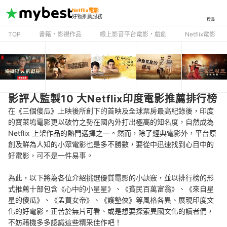
Netflix電影
好物推薦服務
搜尋
TOP
書籍・影視作品
線上影音平台電影・戲劇
Netflix電影
影評人監製10 大Netflix印度電影推薦排行榜
在《三個傻瓜》上映後所創下的首映及全球票房最高紀錄後，印度
的寶萊塢電影更以破竹之勢在國內外打出極高的知名度，自然成為
Netflix 上架作品的熱門選擇之一。然而，除了經典電影外，平台原
創及鮮為人知的小眾電影也是多不勝數，要從中迅速找到心目中的
好電影，可不是一件易事。
為此，以下將為各位介紹挑選優質電影的小訣竅，並以排行榜的形
式推薦十部包含《心中的小星星》、《貧民百萬富翁》、《來自星
星的傻瓜》、《孟買女帝》、《護墊俠》等風格各異、展現印度文
化的好電影。正苦於無片可看、或是想要探索異國文化的讀者們，
不妨藉機多多認識這些精采佳作吧！