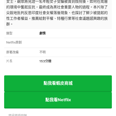
女士，觀眾將見證
一名年輕女子受騙被賣到妓院後，如何在底層
的環境中奮起反抗，最終成為黑社會重要人物的過程。本片除了
尖銳地
批判反思
印度社會女權落後現象、也探討了鮮少被提起的
性工作者權益，推薦給對平權、特種行業等社會議題感興趣的族
群。
類型
劇情
Netflix原創
原著改編
不明
片長
153分鐘
點我看蝦皮商城
點我看Netflix
資訊錯誤回報