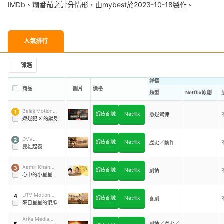
IMDb、爛番茄之評分情形，由mybest於2023-10-18製作。
人氣排行
篩選
詳情
商品
圖片
價格
類型
Netflix原創
Balaji Motion
1
蝦皮商城
Netflix
懸疑驚悚
Pictures
嫌疑犯 X 的獻身
DVV
2
蝦皮商城
Netflix
歷史／動作
Entertainment
雙雄起義
Aamir Khan
3
蝦皮商城
Netflix
劇情
Productions
心中的小星星
UTV Motion
4
蝦皮商城
Netflix
喜劇
Pictures
來自星星的傻瓜
Arka Media
劇情／歷史／
5