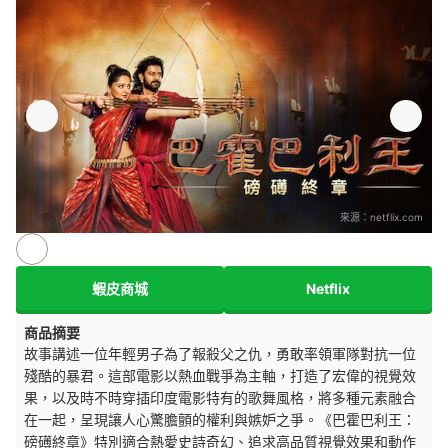
來源：
netflix.com
蝦皮商城
Netflix
商品摘要
故事講述一位年輕男子為了報殺父之仇，勇敢率領軍隊對抗一位
殘酷的暴君。這部電影以熱血戰爭為主軸，打造了宏偉的視覺效
果，以及時不時穿插印度電影特有的歌舞風格，將多種元素融合
在一起，呈現讓人心驚膽顫的權利與嫉妒之爭。《巴霍巴利王：
磅礡終章》特別適合熱愛史詩奇幻、追求高品質視覺效果和動作