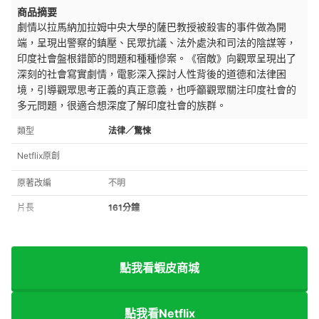
商品摘要
劇情以拉馬納加拉姆中央大學的薩巴教授被殺害的事件做為開
端，呈現出警察的鎮壓、民眾抗議、法外處決和司法的陰謀等，
印度社會盤根錯節的問題和種種慘案。《宿敵》向觀眾呈現出了
深刻的社會寫實劇情，電影深入探討人性背後的道德和法律困
境，引導觀眾思考正義的真正意義，也呼籲觀眾關注印度社會的
多元問題，很適合想深度了解印度社會的族群。
類型
法律／驚悚
Netflix原創
原著改編
不明
片長
161分鐘
點我看蝦皮商城
點我看Netflix