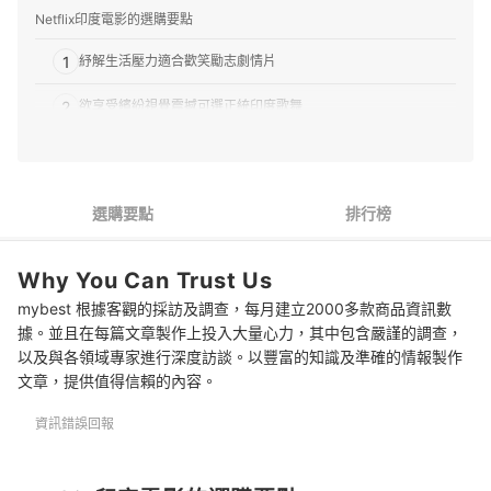
Netflix印度電影的選購要點
1
紓解生活壓力適合歡笑勵志劇情片
2
欲享受繽紛視覺震撼可選正統印度歌舞
3
偏好刺激動作也有印度風格的大場面電影
4
感受印度元素則推薦寫實主義的薩雅吉雷導演
選購要點
排行榜
5
想從代表性影星看起可參考阿米爾罕作品
Why You Can Trust Us
Netflix印度電影 推薦排行榜
mybest 根據客觀的採訪及調查，每月建立2000多款商品資訊數
Netflix帳號可以同時用幾個裝置看電影？
據。並且在每篇文章製作上投入大量心力，其中包含嚴謹的調查，
以及與各領域專家進行深度訪談。以豐富的知識及準確的情報製作
Netflix支援4K高畫質嗎？
文章，提供值得信賴的內容。
如何在Netflix搜尋印度電影？也有印度影集嗎？
資訊錯誤回報
升級設備體驗最好的影音呈現