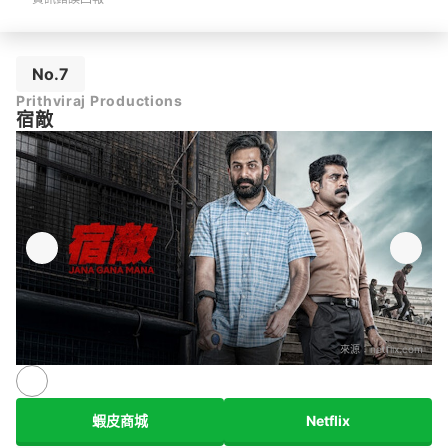
No.7
Prithviraj Productions
宿敵
來源：
netflix.com
蝦皮商城
Netflix