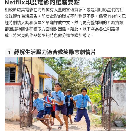
總結
Netflix印度電影的選購要點
相較於歐美電影在海外擁有大量的宣傳資源、或是利用影星們的社
交媒體作為活廣告，印度電影的曝光率則稍顯不足，儘管 Netflix 已
經將劇情大綱和演員名單翻譯成中文，然而更完整詳細的介紹資訊
卻因語種關係在獲取方面相對困難。藉此，以下將為各位引路舉
薦，將常見的作品類型的特色做分類並詳加說明。
紓解生活壓力適合歡笑勵志劇情片
1