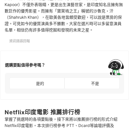
Kapoor）不僅外表吸睛，更是出生演藝世家，是印度知名且擁有無
數巨作的優秀影星。而擁有「寶萊塢之王」稱號的沙魯克・汗
（Shahrukh Khan），在歐美各地皆頗受歡迎，可以說是票房的保
證。可見如今的優質演員多不勝數，大家在選片時可以多留意演員
名單，相信仍有許多值得挖掘和發現的未來之星。
資訊錯誤回報
選購要點值得參考嗎？
是的
不是
Netflix印度電影 推薦排行榜
掌握了挑選時的各項要點後，接下來將以推薦排行榜的形式介紹
Netflix印度電影。本次排行榜參考 PTT、Dcard等論壇評價及