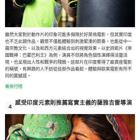
雖然大家對於動作片的印象可能多侷限於好萊塢電影，但其實印度
也不乏此類作品，觀眾不僅能體驗到刺激緊湊的節奏，也能從中一
窺宗教文化、以及和西方元素結合出的視覺效果。以史詩鉅片《帝
國戰神：巴霍巴利王》為例，演員不但將角色個性演繹得活靈活
現，也呈現出人性和戰爭的殘酷。這部片在印度奪得了最賣座電影
的稱號，有興趣的人不妨從這部作品看起，體驗與歐美電影有所不
同的震撼感。
看排行榜
感受印度元素則推薦寫實主義的薩雅吉雷導演
4