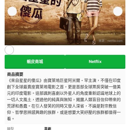
來源：
netflix.com
蝦皮商城
Netflix
商品摘要
《來自星星的傻瓜》由寶萊塢巨星阿米爾・罕主演，不僅在印度
創下全球最賣座寶萊塢電影之首，更是首部全球票房突破一億美
元的印度電影。這部諷刺喜劇以外星人的角度重新認識地球上的
一切人文風土，透過他的純真與無知，揭露人類盲目信仰帶來的
荒謬和愚蠢。在引人發笑的同時又發人深省，不論是對宗教信
仰、哲學思辨感興趣的族群，或是想要大笑紓壓的族群都值得一
看。
類型
喜劇