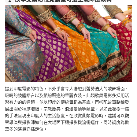
提到印度電影的特色，不外乎會令人聯想到聲勢浩大的歌舞場面、
吸睛的肢體語言以及繽紛飄逸的華麗衣裝。此類歌舞電影
多
採用活
潑有力的的運鏡，並
以印度的傳統舞蹈為基底，再搭配故事路線發
展出關於種族階級、宗教慶典、浪漫愛情等類型，以如此獨樹一幟
的手法呈現出印度人的生活態度。
在欣賞此類電影時，建議可以觀
察導演與攝影師如何在大場面下讓攝影機流暢運作，同時調度為數
眾多的演員穿插走位。