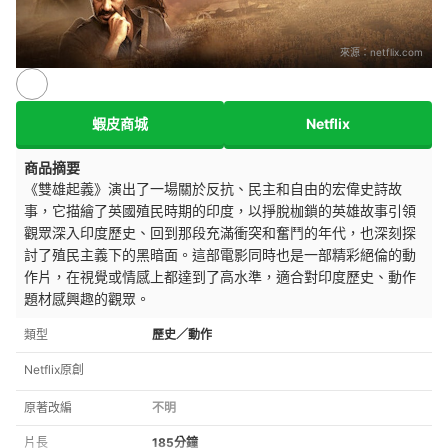
來源：
netflix.com
蝦皮商城
Netflix
商品摘要
《雙雄起義》演出了一場關於反抗、民主和自由的宏偉史詩故
事，它描繪了英國殖民時期的印度，以掙脫枷鎖的英雄故事引領
觀眾深入印度歷史、回到那段充滿衝突和奮鬥的年代，也深刻探
討了殖民主義下的黑暗面。這部電影同時也是一部精彩絕倫的動
作片，在視覺或情感上都達到了高水準，適合對印度歷史、動作
題材感興趣的觀眾。
類型
歷史／動作
Netflix原創
原著改編
不明
片長
185分鐘