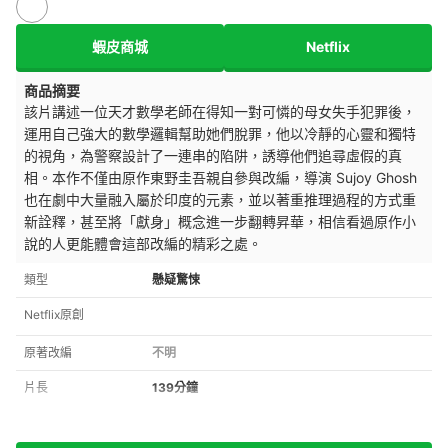
蝦皮商城
Netflix
商品摘要
該片講述一位天才數學老師在得知一對可憐的母女失手犯罪後，
運用自己強大的數學邏輯幫助她們脫罪，他以冷靜的心靈和獨特
的視角，為警察設計了一連串的陷阱，誘導他們追尋虛假的真
相。本作不僅由原作東野圭吾親自參與改編，導演 Sujoy Ghosh
也在劇中大量融入屬於印度的元素，並以著重推理過程的方式重
新詮釋，甚至將「獻身」概念進一步翻轉昇華，相信看過原作小
說的人更能體會這部改編的精彩之處。
類型
懸疑驚悚
Netflix原創
原著改編
不明
片長
139分鐘