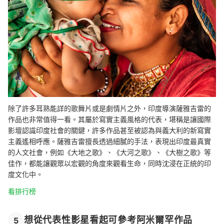
除了許多耳熟能詳的歌舞片或是劇情片之外，印度導演薩雅吉雷的
作品也非常值得一看。其
屬於寫實主義風格的代表，堪稱是讓國際
影壇認識印度社會的關鍵，許多作品甚至被認為與義大利的新寫實
主義遙相呼應。
薩雅吉雷擅長
透過細膩的手法，表現出印度最真實
的人文社會，
例如《大地之歌》、《大河之歌》、《大樹之歌》等
佳作，都能讓觀眾以宏觀的角度來觀看生命，同時沈浸在正統的印
度文化中。
看排行榜
想從代表性影星看起可參考阿米爾罕作品
5