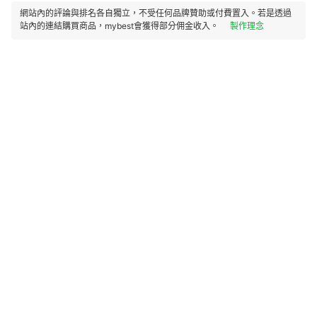
網站內的評論與排名各自獨立，不受任何品牌贊助或付費置入。若是透過
站內的連結購買商品，mybest會獲得部分佣金收入。
製作理念