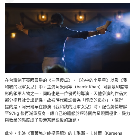
在台灣創下亮眼票房的《三個傻瓜》、《心中的小星星》以及《我
和我的冠軍女兒》中，主演阿米爾罕（Aamir Khan）可謂是印度電
影的領軍人物之一，同時也是一位優秀的導演。因他參演的作品大
部分極具社會議題性，故被時代雜誌譽為「印度的良心」。值得一
提的是，
阿米爾罕在飾演《我和我的冠軍女兒》時，配合劇情增胖
至97kg 後再減重瘦身，讓自己的體態
於短時間內
呈現兩極化，毅力
與敬業的態度成了影迷茶餘飯後的話題。
此外，出演《寶萊塢之終極保鑣》的卡琳娜・卡普爾（Kareena