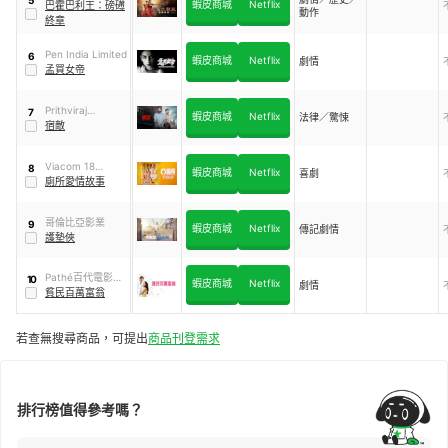
蝦皮商城
Netflix
Works
巴霍巴利王：磅礡
動作
終章
Pen India Limited
6
蝦皮商城
Netflix
劇情
孟買女帝
Prithviraj
7
蝦皮商城
Netflix
法律／驚悚
Productions
宿敵
Viacom 18
8
蝦皮商城
Netflix
喜劇
Motion Pictures
廁所愛情故事
哥倫比亞影業
9
蝦皮商城
Netflix
傳記劇情
護墊俠
Pathé百代電影公
10
蝦皮商城
Netflix
劇情
司
貧民百萬富翁
若查無搜尋商品，可提出
商品刊登需求
排行榜值得參考嗎？