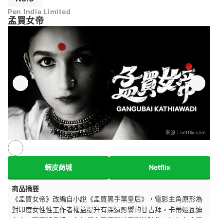
Pen India Limited
孟買女帝
來源：
netflix.com
蝦皮商城
Netflix
商品摘要
《孟買女帝》改編自小說《孟買黑手黨皇后》，電影主角原形為
對印度女性性工作者權益提升有深遠影響的甘古拜・卡蒂婭瓦迪