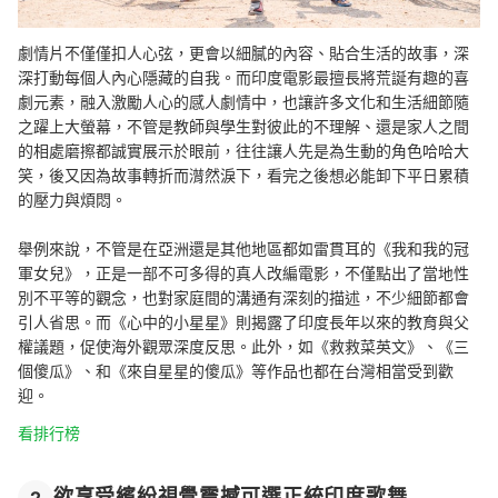
劇情片不僅僅扣人心弦，更會以細膩的內容、貼合生活的故事，深
深打動每個人內心隱藏的自我。而印度電影最擅長將荒誕有趣的喜
劇元素，融入激勵人心的感人劇情中，也讓許多
文化和生活細節
隨
之躍上大螢幕，不管是教師與學生對彼此的不理解、還是家人之間
的相處磨擦都誠實展示於眼前，往往讓人先是為生動的角色哈哈大
笑，後又因為故事轉折而潸然淚下，看完之後想必能卸下平日累積
的壓力與煩悶。
舉例來說，不管是在亞洲還是其他地區都如雷貫耳的《我和我的冠
軍女兒》，正是一部不可多得的真人改編電影，不僅點出了當地性
別不平等的觀念，也對家庭間的溝通有深刻的描述，不少細節都會
引人省思。而《心中的小星星》則揭露了印度長年以來的教育與父
權議題，促使海外觀眾深度反思。
此外，如
《救救菜英文》、《三
個傻瓜》、
和《來自星星的傻瓜》等作品也都在台灣相當受到歡
迎。
看排行榜
欲享受繽紛視覺震撼可選正統印度歌舞
2