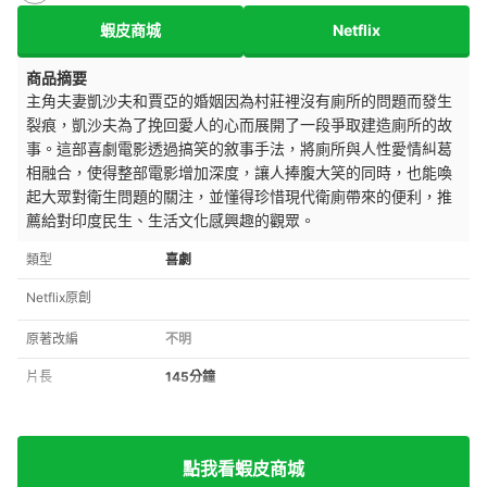
蝦皮商城
Netflix
商品摘要
主角夫妻凱沙夫和賈亞的婚姻因為村莊裡沒有廁所的問題而發生
裂痕，凱沙夫為了挽回愛人的心而展開了一段爭取建造廁所的故
事。這部喜劇電影透過搞笑的敘事手法，將廁所與人性愛情糾葛
相融合，使得整部電影增加深度，讓人捧腹大笑的同時，也能喚
起大眾對衛生問題的關注，並懂得珍惜現代衛廁帶來的便利，推
薦給對印度民生、生活文化感興趣的觀眾。
類型
喜劇
Netflix原創
原著改編
不明
片長
145分鐘
點我看蝦皮商城