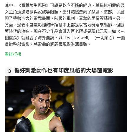
其中，
《寶萊塢生死戀》可說是屹立不搖的經典，其描述相愛的男
女主角遭遇階級與家族等阻饒，最終黯然走向了悲劇。這部片子展
現了聲勢浩大的歌舞畫面、階級的批判、真摯的愛情等精髓。另一
方面，過去
印度電影裡的舞蹈基本上都是以當地舞蹈
來編排
，但隨
著時代的演進，現在不少作品會
融入百老匯或是現代元素，
如《三
個傻瓜》就
融合了海外曲調，
以「Aal izz well」（一切順心）一曲
貫徹整部電影，將歌曲的涵義表現得淋漓盡致。
看排行榜
偏好刺激動作也有印度風格的大場面電影
3