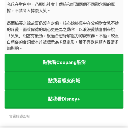
充斥在對白中，凸顯出社會上傳統和新潮兩個不同觀念間的摩
擦，不禁令人捧腹大笑。
然而搞笑之餘故事仍沒有走偏，核心始終集中在父親對女兒不捨
的疼愛，而萊爾德的癡心更是為之動容，以浪漫愛情喜劇來說
「笑果」相當有後勁，很適合想紓解壓力的觀眾群。不過，較直
白粗俗的台詞使本片被標示為 R級電影，若不喜歡這類內容請多
加斟酌。
點我看Coupang酷澎
點我看蝦皮商城
點我看Disney+
資訊錯誤回報