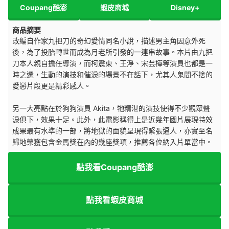
Coupang酷澎
蝦皮商城
Disney+
商品摘要
改編自作家九把刀的奇幻愛情同名小說，描述男主角因意外死
後，為了投胎轉世而成為月老所引發的一連串故事。本片由九把
刀本人親自擔任導演，而柯震東、王淨、宋芸樺等演員也都是一
時之選，生動的演技和催淚的場景不在話下，尤其人鬼間不捨的
愛戀片段更是精彩感人。
另一大亮點在於狗狗演員 Akita，牠精湛的演技使得不少觀眾聲
淚俱下，效果十足。此外，此電影稱得上是近幾年國片展現特效
成果最有水準的一部，將地獄的面貌呈現得緊張逼人，亦實至名
歸地榮獲包含金馬獎在內的幾座獎項，推薦各位納入片單當中。
點我看Coupang酷澎
點我看蝦皮商城