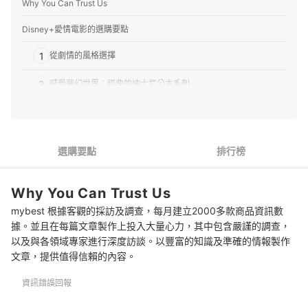
Why You Can Trust Us
Disney+愛情電影的選購要點
1
從劇情的風格選擇
2
感受夢幻世界：經典的迪士尼公主系列
3
星光熠熠的演員也是重點之一
4
得獎電影更不容錯過
選購要點
排行榜
編輯部推薦十大人氣Disney+愛情電影
Why You Can Trust Us
專家解惑！選購Disney+愛情電影的常見問題
mybest 根據客觀的採訪及調查，每月建立2000多款商品資訊數
愛情電影中可能會出現限制級的橋段嗎？
據。並且在每篇文章製作上投入大量心力，其中包含嚴謹的調查，
以及與各領域專家進行深度訪談。以豐富的知識及準確的情報製作
亞洲和歐美的愛情電影有何差別？
文章，提供值得信賴的內容。
Disney+和Netflix上的愛情電影有什麼不同？
資訊錯誤回報
參考其他串流平台的愛情電影