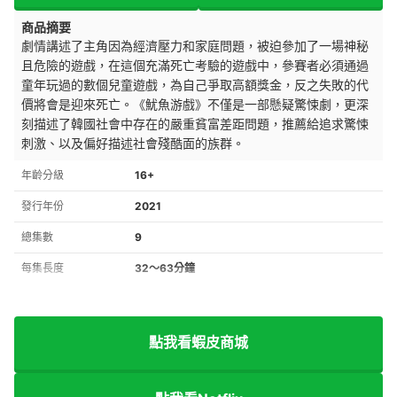
商品摘要
劇情講述了主角因為經濟壓力和家庭問題，被迫參加了一場神秘
且危險的遊戲，在這個充滿死亡考驗的遊戲中，參賽者必須通過
童年玩過的數個兒童遊戲，為自己爭取高額獎金，反之失敗的代
價將會是迎來死亡。《魷魚游戲》不僅是一部懸疑驚悚劇，更深
刻描述了韓國社會中存在的嚴重貧富差距問題，推薦給追求驚悚
刺激、以及偏好描述社會殘酷面的族群。
年齡分級
16+
發行年份
2021
總集數
9
每集長度
32～63分鐘
點我看蝦皮商城