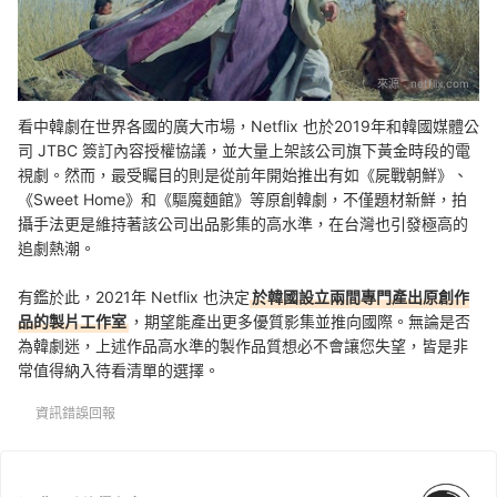
來源：
netflix.com
看中韓劇在世界各國的廣大市場，Netflix 也於2019年和韓國媒體公
司 JTBC 簽訂內容授權協議，並大量上架該公司旗下黃金時段的電
視劇。然而，最受矚目的則是從前年開始推出有如《屍戰朝鮮》、
《Sweet Home》和《驅魔麵館》等原創韓劇，不僅題材新鮮，拍
攝手法更是維持著該公司出品影集的高水準，在台灣也引發極高的
追劇熱潮。
有鑑於此，2021年 Netflix 也決定
於韓國設立兩間專門產出原創作
品的製片工作室
，期望能產出更多優質影集並推向國際。無論是否
為韓劇迷，上述作品高水準的製作品質想必不會讓您失望，皆是非
常值得納入待看清單的選擇。
資訊錯誤回報