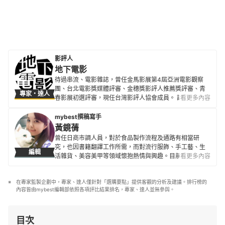
影評人
地下電影
待過串流、電影雜誌，曾任金馬影展第4屆亞洲電影觀察
團、台北電影獎媒體評審、金穗獎影評人推薦獎評審、青
專家・達人
春影展初選評審，現任台灣影評人協會成員。 評論文章散
看更多內容
見500輯、換日線、電影神搜、關鍵評論網、
CATCHPLAY+、Giloo紀實影音等各大媒體平台與紙本刊
mybest撰稿寫手
物。
黃鏡蒨
地下電影的簡介
曾任日商市調人員，對於食品製作流程及通路有相當研
究，也因書籍翻譯工作所需，而對流行服飾、手工藝、生
編輯
活雜貨、美容美甲等領域懷抱熱情與興趣。目前為專職翻
看更多內容
譯人員。
黃鏡蒨的簡介
在專家監製企劃中，專家、達人僅針對「選購要點」提供客觀的分析及建議。排行榜的
內容皆由mybest編輯部依照各項評比結果排名，專家、達人並無參與。
目次