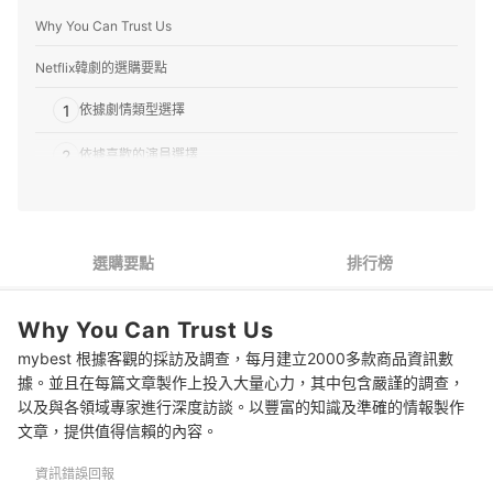
Why You Can Trust Us
Netflix韓劇的選購要點
1
依據劇情類型選擇
2
依據喜歡的演員選擇
3
不能錯過的Netflix原創系列
Netflix韓劇 推薦排行榜
選購要點
排行榜
專家解惑！選購Netflix韓劇的常見問題
Why You Can Trust Us
Q：為了看韓劇辦Netflix值得嗎？
mybest 根據客觀的採訪及調查，每月建立2000多款商品資訊數
Q：韓劇是不是集數很多很長？
據。並且在每篇文章製作上投入大量心力，其中包含嚴謹的調查，
以及與各領域專家進行深度訪談。以豐富的知識及準確的情報製作
Q：韓劇作品都有愛情元素嗎？
文章，提供值得信賴的內容。
其他值得納入待看清單的好作品
資訊錯誤回報