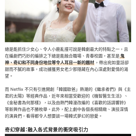
總是能抓住少女心、令人小鹿亂撞可說是韓劇最大的特點之一，且
在編劇們巧妙的編排之下總是能融合職場、青春校園，甚至是
鬼
神、奇幻和不同身份地位等令人耳目一新的題材
，帶出宛如童話卻
甜而不膩的故事，成功擄獲男女老少那隱藏在內心深處對愛情的渴
望。
而 Netflix 不只有引進開創「韓國歐爸」熱潮的《繼承者們》與《主
君的太陽》等經典作品，近年來相當受歡迎的《機智醫生生活》、
《金秘書為何那樣》，以及由熱門韓漫改編的《喜歡的話請響鈴》
等新興作品也不勝枚舉。此外，配上劇中各個長相精緻、演技深情
的演員們，看得都令人想要談一場韓式夢幻的戀愛。
奇幻穿越：融入各式背景的衝突吸引力