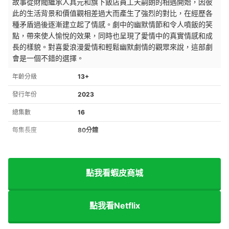
故事從財閥繼承人具元和旗下飯店員工天嗣朗的相遇開始，因彼
此的生活背景和價值觀相差過大而產生了強烈的對比，在經歷各
種矛盾過後逐漸建立起了情感。劇中的幽默情節和令人噴飯的笑
點，帶來使人愉悅的效果，同時也呈現了愛情中的真實情感和成
長的樣貌。對喜愛浪漫愛情和輕鬆幽默劇情的觀眾來說，這部劇
會是一個不錯的選擇。
年齡分級
13+
發行年份
2023
總集數
16
每集長度
80分鐘
點我看蝦皮商城
點我看Netflix