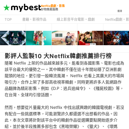
Netflix戲劇・影集
好物推薦服務
搜尋
TOP
書籍・影視作品
線上影音平台電影・戲劇
Netflix戲劇・
影評人監製10 大Netflix韓劇推薦排行榜
隨著 Netflix 上架的作品越來越多元，能看到各國影集、電影也成為
該平台最大的優勢之一。其中韓劇不僅在這十年間站穩了亞洲影劇
龍頭的地位，更引發一股韓流風潮。 Netflix 也看上其廣大的市場與
吸引力，合作上架了多部高收視率韓劇，同時更將許多人氣網路作
品翻牌為精彩影集，例如《D.P：逃兵追緝令》、《殭屍校園》等，
在台灣、全球均引發話題。
然而，想要從片量龐大的 Netflix 中找出感興趣的韓國電視劇，若沒
有配合一些挑選標準，可能瀏覽許久都還選不出想看的作品。因
此，本次文章將針對該平台中的韓劇作品從選購要點開始逐步介
紹，並於後半段推薦多部包含《黑暗榮耀》、《獵犬》、《壞媽