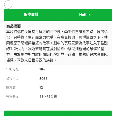
蝦皮商城
Netflix
商品摘要
本片描述在喪屍病毒肆虐的高中裡，學生們置身於無路可逃的情
況，只得為了生存而奮力抗爭，在病毒擴散、恐懼籠罩之下，共
同經歷了恐懼與希望的故事。劇中的喪屍元素為故事注入了強烈
的生死張力，讓觀眾能夠在戲劇情節中感受到極端的恐懼和壓
力。由於劇中對血腥的情節的演出並不避諱，推薦給追求寫實臨
場感、喜歡末日世界觀的族群。
年齡分級
16+
發行年份
2022
總集數
12
每集長度
53～72分鐘