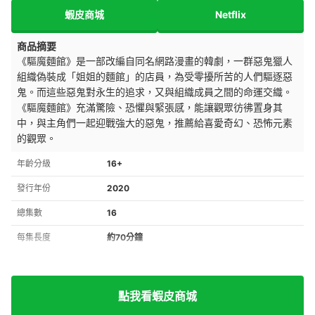
蝦皮商城
Netflix
商品摘要
《驅魔麵館》是一部改編自同名網路漫畫的韓劇，一群惡鬼獵人
組織偽裝成「姐姐的麵館」的店員，為受零擾所苦的人們驅逐惡
鬼。而這些惡鬼對永生的追求，又與組織成員之間的命運交織。
《驅魔麵館》充滿驚險、恐懼與緊張感，能讓觀眾彷彿置身其
中，與主角們一起迎戰強大的惡鬼，推薦給喜愛奇幻、恐怖元素
的觀眾。
年齡分級
16+
發行年份
2020
總集數
16
每集長度
約70分鐘
點我看蝦皮商城