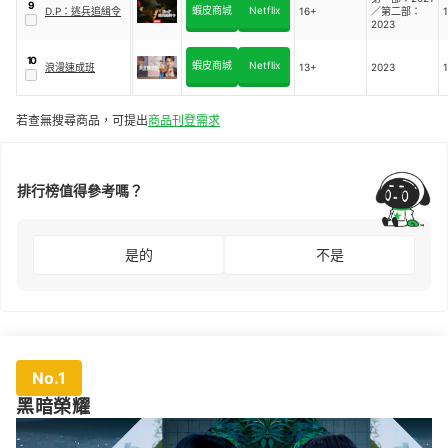
9
蝦皮商城
Netflix
D.P：逃兵追緝令
16+
／第二部：
2023
10
蝦皮商城
Netflix
浪漫速成班
13+
2023
若查無搜尋商品，可提出
商品刊登需求
排行榜值得參考嗎？
是的
不是
No.1
黑暗榮耀