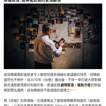
懸疑推理：媲美電影般的緊湊劇情
提到韓國電影總是會令人聯想到擅長描繪社會議題的特色，而韓劇
當然也不例外。自2016年《信號》播出後，不但一舉打破大眾對韓
劇充滿戀愛情節的刻板印象，更讓這類
劇情緊湊、毫無冷場
的懸疑
類型聞名國際，成為韓劇迷不能錯過的選擇之一。
既《信號》的熱潮後，也接連推出了揭發檢察廳黑暗面的《秘密森
林》，以及從各種真實案件改編的《Voice》等作品。每部都是有著