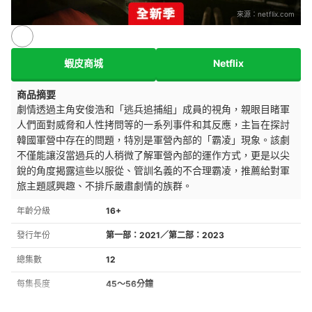
來源：
netflix.com
蝦皮商城
Netflix
商品摘要
劇情透過主角安俊浩和「逃兵追捕組」成員的視角，親眼目睹軍
人們面對威脅和人性拷問等的一系列事件和其反應，主旨在探討
韓國軍營中存在的問題，特別是軍營內部的「霸凌」現象。
該劇
不僅能讓沒當過兵的人稍微了解軍營內部的運作方式，更是以尖
銳的角度揭露這些以服從、管訓名義的不合理霸凌，推薦給對軍
旅主題感興趣、不排斥嚴肅劇情的族群。
年齡分級
16+
發行年份
第一部：2021／第二部：2023
總集數
12
每集長度
45～56分鐘