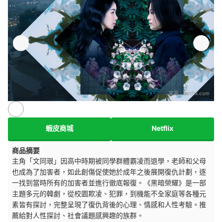
來源：
netflix.com
蝦皮商城
Netflix
商品摘要
主角「文同珢」因高中時期被同學群體霸凌而退學，老師和父母
也成為了加害者，如此創傷促使她於成年之後展開復仇計劃，逐
一找到當時所有的加害者並進行徹底報復。《黑暗榮耀》是一部
主題多元的韓劇，從校園欺凌、犯罪，到機能不全家庭等各種元
素皆有探討，完整呈現了復仇背後的心理、情感和人性考驗。推
薦給對人性探討、社會議題感興趣的族群。