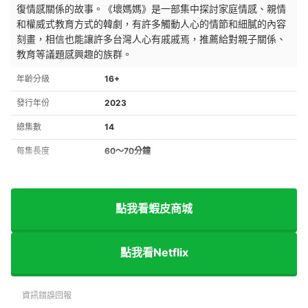
復情感關係的故事。《壞媽媽》是一部集中探討家庭情感、親情
和權威式教育方式的韓劇，有許多觸動人心的情節和細膩的內容
刻畫，相信也能讓許多台灣人心有戚戚焉，推薦給對親子關係、
教育等議題感興趣的族群。
年齡分級
16+
發行年份
2023
總集數
14
每集長度
60～70分鐘
點我看蝦皮商城
點我看Netflix
資訊錯誤回報