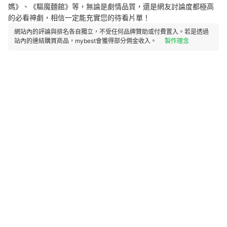
媽》、《驅魔麵館》等，無論是劇情品質，還是網友討論度都極高
的必看神劇，相信一定能充實您的待看片單！
網站內的評論與排名各自獨立，不受任何品牌贊助或付費置入。若是透過
站內的連結購買商品，mybest會獲得部分佣金收入。
製作理念