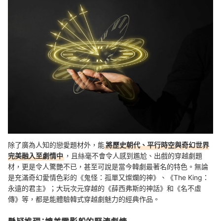
除了廣為人知的戀愛題材外，能
將歷史朝代、平行時空與奇幻世界
完美融入至劇情中
，且絲毫不會令人感到尷尬、出戲的穿越劇題
材，更是令人驚艷不已，甚至可說是當今韓劇最著名的特色。無論
是充滿奇幻愛情色彩的《鬼怪：孤單又燦爛的神》、《The King：
永遠的君主》；大玩次元穿越的《薛西弗斯的神話》和《名不虛
傳》等，都是能體驗韓式穿越劇魅力的經典作品。