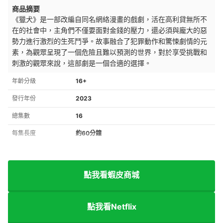
商品摘要
《獵犬》是一部改編自同名網絡漫畫的戲劇，活在高利貸無所不
在的社會中，主角們不僅要面對金錢的壓力，還必須與龐大的惡
勢力進行激烈的生死鬥爭。故事融合了犯罪動作和驚悚劇情的元
素，為觀眾呈現了一個危險且難以預測的世界，對於享受挑戰和
刺激的觀眾來說，這部劇是一個合適的選擇。
年齡分級
16+
發行年份
2023
總集數
16
每集長度
約60分鐘
點我看蝦皮商城
點我看Netflix