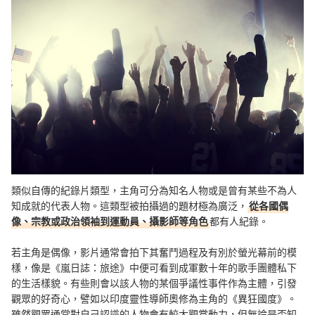
類似自傳的紀錄片類型，主角可分為知名人物或是曾有某些不為人
知成就的代表人物。這類型被拍攝過的題材極為廣泛，
從各國偶
像、宗教或政治領袖到運動員、攝影師等角色
都有人紀錄。
若主角是偶像，影片通常會拍下其奮鬥過程及有別於螢光幕前的模
樣，像是《嵐日誌：旅途》中便可看到成軍數十年的歌手團體私下
的生活樣貌。有些則會以該人物的某個爭議性事件作為主體，引發
觀眾的好奇心，譬如以印度靈性導師奧修為主角的《異狂國度》。
雖然觀眾通常對自己認識的人物會有較大觀賞動力，但無論是否知