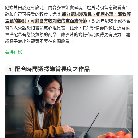
紀錄片由於題材廣泛且內容多會如實呈現，選片時須留意觀看者年
齡和自己可接受的程度；尤其
部分題材涉及性、犯罪心理、邪教等
主題的探討，可能會有較刺激的畫面或情節
，對於年紀較小或不習
慣的人來說恐怕會造成心理負擔。此外，具犯罪情節的題目通常還
會搭配帶有懸疑氣氛的配樂，讓影片的詭秘布局顯得更有張力，建
議膽子較小的觀眾不要在夜間收看。
看排行榜
配合時間選擇適當長度之作品
3