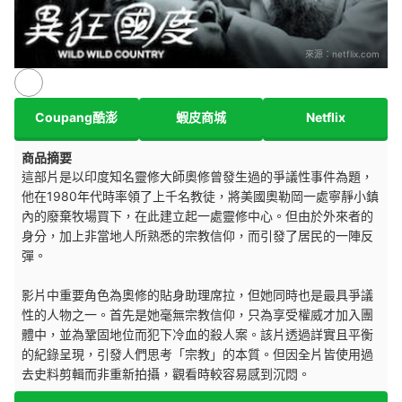
來源：
netflix.com
Coupang酷澎
蝦皮商城
Netflix
商品摘要
這部片是以印度知名靈修大師奧修曾發生過的爭議性事件為題，
他在1980年代時率領了上千名教徒，將美國奧勒岡一處寧靜小鎮
內的廢棄牧場買下，在此建立起一處靈修中心。但由於外來者的
身分，加上非當地人所熟悉的宗教信仰，而引發了居民的一陣反
彈。
影片中重要角色為奧修的貼身助理席拉，但她同時也是最具爭議
性的人物之一。首先是她毫無宗教信仰，只為享受權威才加入團
體中，並為鞏固地位而犯下冷血的殺人案。該片透過詳實且平衡
的紀錄呈現，引發人們思考「宗教」的本質。但因全片皆使用過
去史料剪輯而非重新拍攝，觀看時較容易感到沉悶。