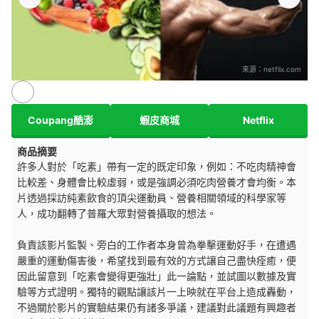
來源：
netflix.com
Coupang酷澎
蝦皮商城
Netflix
商品摘要
許多人對於「吃素」帶有一定的既定印象，例如：不吃肉精神會
比較差、身體會比較虛弱，或是強調必須吃肉營養才會均衡。本
片透過採訪純素飲食的頂尖運動員、營養相關領域的科學家等
人，成功翻轉了普羅大眾對營養攝取的想法。
負責該影片監製、旁白的工作者本身曾為拳擊運動好手，在遭遇
嚴重的運動傷害後，希望找到最有效的方式讓自己盡快痊癒，便
因此留意到「吃素會變得更強壯」此一論點，並試圖以數據及實
驗等方式證明。獨特的觀點讓該片一上映就在平台上造成轟動，
不過關於影片的實驗結果仍有諸多爭議，建議對此議題有興趣者