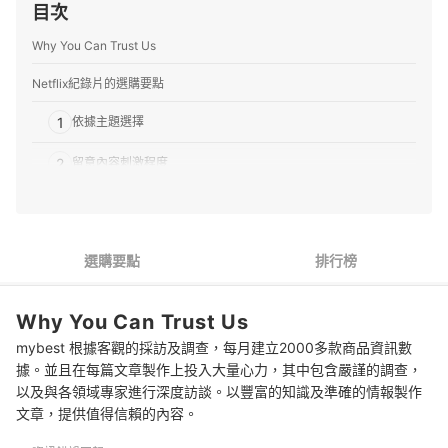
目次
Why You Can Trust Us
Netflix紀錄片的選購要點
1
依據主題選擇
2
留意內容刺激程度
3
配合時間選擇適當長度之作品
推薦十大Netflix紀錄片人氣排行榜
選購要點
排行榜
專家解惑！選購Netflix紀錄片的常見問題
Why You Can Trust Us
Q：如何挑選適合闔家觀賞的Netflix紀錄片？
mybest 根據客觀的採訪及調查，每月建立2000多款商品資訊數
Q：紀錄片和一般電影、影集的不同之處？
據。並且在每篇文章製作上投入大量心力，其中包含嚴謹的調查，
以及與各領域專家進行深度訪談。以豐富的知識及準確的情報製作
Q：對於紀錄片所拍攝之內容可以完全相信嗎？
文章，提供值得信賴的內容。
看更多Netflix熱門作品