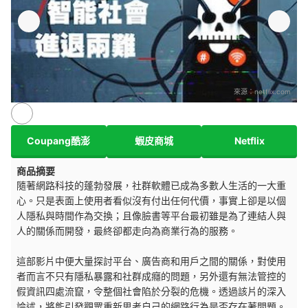
來源：
netflix.com
Coupang酷澎
蝦皮商城
Netflix
商品摘要
隨著網路科技的蓬勃發展，社群軟體已成為多數人生活的一大重
心。只是表面上使用者看似沒有付出任何代價，事實上卻是以個
人隱私與時間作為交換；且像臉書等平台最初雖是為了連結人與
人的關係而開發，最終卻都走向為商業行為的服務。
這部影片中便大量探討平台、廣告商和用戶之間的關係，對使用
者而言不只有隱私暴露和社群成癮的問題，另外還有無法管控的
假資訊四處流竄，令整個社會陷於分裂的危機。透過該片的深入
論述，將能引發觀眾重新思考自己的網路行為是否存在著問題。