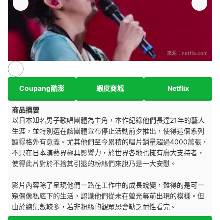
來源：
netflix.com
Coupang酷澎
蝦皮商城
Netflix
商品摘要
以日本知名男子歌唱團體為主角，本作紀錄他們長達21年的藝人
生涯，並特別選在該團體宣布停止活動前夕推出，使得這個系列
顯得格外有意義。尤其他們至今累積的唱片銷量超過4000萬張，
不只在日本演藝界極具影響力，於世界各地也擁有廣大支持者，
使得此片對於不捨其引退的粉絲們來說乃是一大安慰。
影片內容除了呈現他們一路在工作中的成長蛻變，難得的是可一
窺偶像私底下的生活，認識他們從未在螢光幕前出現的模樣。但
由於總集數較多，若非粉絲的觀眾恐會缺乏耐性看完。