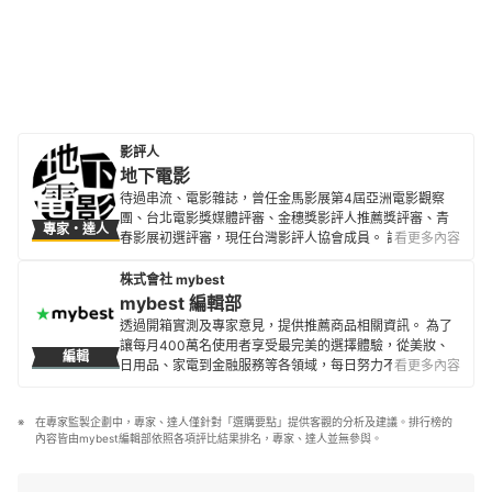
影評人
地下電影
待過串流、電影雜誌，曾任金馬影展第4屆亞洲電影觀察
團、台北電影獎媒體評審、金穗獎影評人推薦獎評審、青
專家・達人
春影展初選評審，現任台灣影評人協會成員。 評論文章散
看更多內容
見500輯、換日線、電影神搜、關鍵評論網、
CATCHPLAY+、Giloo紀實影音等各大媒體平台與紙本刊
株式會社 mybest
物。
mybest 編輯部
地下電影的簡介
透過開箱實測及專家意見，提供推薦商品相關資訊。 為了
讓每月400萬名使用者享受最完美的選擇體驗，從美妝、
編輯
日用品、家電到金融服務等各領域，每日努力不懈地製作
看更多內容
全新內容。
mybest 編輯部的簡介
在專家監製企劃中，專家、達人僅針對「選購要點」提供客觀的分析及建議。排行榜的
內容皆由mybest編輯部依照各項評比結果排名，專家、達人並無參與。