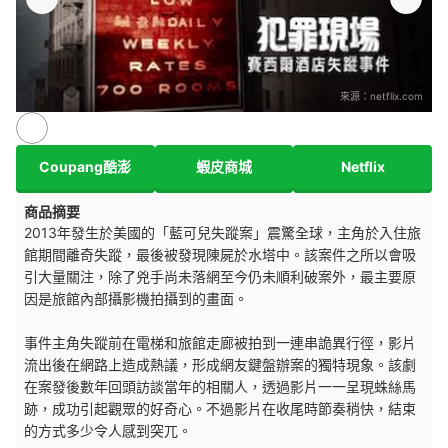
來源：
netflix.com
Coupang酷澎
蝦皮商城
Netflix
商品摘要
2013年發生於美國的「藍可兒失蹤案」震驚全球，主角於入住旅
館期間離奇失蹤，最後被發現陳屍於水塔中。該案件之所以會吸
引大量關注，除了兇手尚未落網至今仍未順利破案外，最主要原
因是旅館內部攝影機拍攝到的畫面。
事件主角失蹤前在電梯和旅館走廊被拍到一連串詭異行徑，影片
流出後在網路上造成熱議，形成網友鍵盤辦案的獨特現象。該劇
在案發後數年回頭訪談當年的相關人，透過影片一一呈現蛛絲馬
跡，成功引起觀眾的好奇心。不過影片在收尾時節奏稍快，結束
的方式多少令人感到突兀。