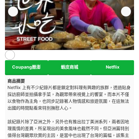
來源：
netflix.com
Coupang酷澎
蝦皮商城
Netflix
商品摘要
Netflix 上有不少紀錄片都是鎖定對料理有興趣的族群，透過貼身
採訪廚師並拍攝拿手菜，為觀眾帶來視覺上的饗宴。而本片不僅
以食物作為主角，也同步記錄著人物情感和旅遊氛圍，在這無法
出國的時間點看來特別撫慰人心。
該紀錄片除了亞洲之外，另外也有推出拉丁美洲系列，兩者因地
理風情的差異，所呈現出的美食風味也截然不同。但亞洲篇特別
值得台灣觀眾欣賞的主因，是當中也出現了台灣的篇幅，該集主