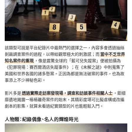
該類型可說是平台紀錄片中最熱門的選擇之一，內容多會透過抽絲
剝繭調查案件的過程，以帶給觀眾極大的刺激感；而
當中不乏世界
知名案件的重現
，像是震驚全球的「藍可兒失蹤案」便被拍攝為
《犯罪現場：賽西爾酒店失蹤事件》；在《未解之謎》中則蒐集了
美國和世界各國的諸多懸案。正因為都是無法破案的事件，也為故
事添上不少神秘色彩。
影片多是
透過實際走訪案發現場，調查和訪談事件相關人士
，鉅細
靡遺地揭露一樁樁離奇案件的始末，其精彩度堪可比擬虛構或改編
劇本的影集，就算未看過紀實類型的片也能輕鬆入門。
人物類：紀錄偶像、名人的輝煌時光