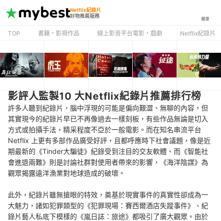
Netflix紀錄片
好物推薦服務
搜尋
TOP
書籍・影視作品
線上影音平台電影・戲劇
Netflix紀錄片
影評人監製10 大Netflix紀錄片推薦排行榜
許多人聽到紀錄片，腦中浮現的可能是偏向艱澀、無聊的內容，但
其實現今的紀錄片早已不再像過去一樣刻板，有些作品無論是切入
方式或拍攝手法，精采程度不亞於一般電影。而在知名串流平台
Netflix 上更有多部作品廣受好評，且都呼應時下社會議題，像是近
期最新的《Tinder大騙徒》紀錄受到注目的交友軟體、而《智能社
會進退兩難》則是討論社群對使用者帶來的影響，《海洋陰謀》為
觀眾揭露遠洋漁業對地球造成的破壞。
此外，紀錄片雖無搶眼的特效，奠基於現實事件的真實性卻成為一
大魅力，諸如犯罪類型的《犯罪現場：賽西爾酒店失蹤事件》、紀
錄片藝人私底下模樣的《嵐日誌：旅途》都吸引了廣大觀眾。由於