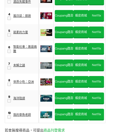
酒店失蹤事件
4
Coupang酷澎
蝦皮商城
Netflix
嵐日誌：旅途
5
Coupang酷澎
蝦皮商城
Netflix
茹素的力量
智能社會：進退兩
6
Coupang酷澎
蝦皮商城
Netflix
難
7
Coupang酷澎
蝦皮商城
Netflix
未解之謎
8
Coupang酷澎
蝦皮商城
Netflix
世界小吃：亞洲
9
Coupang酷澎
蝦皮商城
Netflix
海洋陰謀
10
Coupang酷澎
蝦皮商城
Netflix
我的章魚老師
若查無搜尋商品，可提出
商品刊登需求