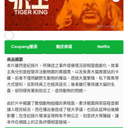
來源：
netflix.com
Coupang酷澎
蝦皮商城
Netflix
商品摘要
本片雖然是紀錄片，所陳述之事件發展情況卻相當戲劇化。故事
主角分別是經營非法動物園的異國喬，以及負責大貓救援站的卡
蘿，前者不僅罔顧野生動物的權益，透過大量繁殖、私下販售等
方式營利，且對待員工也極其惡劣；後者雖打著保護大貓的名
義，卻同樣有著剝削志工、虐待動物的問題。
由於片中揭露了數個動物組織的黑暗面，牽涉範圍與邪惡程度都
讓人瞠目結舌，而在播出後造成了極大爭議，也因此延伸出後續
影響；包含紀錄片導演呈現時有不夠公正、刻意誇大等嫌疑，讓
本作在網路上的正負評價相當極端。