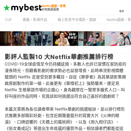
Netflix戲劇・影集
好物推薦服務
搜尋
TOP
書籍・影視作品
線上影音平台電影・戲劇
Netflix戲劇・
影評人監製10 大Netflix華劇推薦排行榜
COVID-19全球疫情至今仍持續延燒，多數人也許已習慣在家防疫的
漫長時光，但觀看影劇的需求勢必也益發增長，此時串流影視媒體
龍頭的 Netflix 定是受到更多矚目。自從《罪夢者》為其華語影集開
啟原創製作的第一槍，此後更有《華燈初上》強勢襲來，便足見
Netflix 生根華語市場的企圖心，身為觀眾在一覽眾多膾炙人口、叫
好叫座的作品同時，究竟該如何挑選出符合自己喜好的戲劇呢？
本篇文章將為各位讀者帶來 Netflix華劇的挑選秘訣，並以排行榜形
式推薦多部精彩好劇，包含近期聲量竄升的寫實大片《火神的眼
淚》、口碑迴響的《天橋上的魔術師》，以及《用九柑仔店》、
《俗女養成記》等道出生命底蘊的優質作品。相信讀者們都能從這