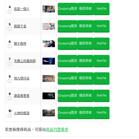
4
Coupang酷澎
蝦皮商城
Netflix
若是一個人
5
Coupang酷澎
蝦皮商城
Netflix
極道千金
6
Coupang酷澎
蝦皮商城
Netflix
鏡子森林
7
Coupang酷澎
蝦皮商城
Netflix
天橋上的魔術師
8
Coupang酷澎
蝦皮商城
Netflix
用九柑仔店
9
Coupang酷澎
蝦皮商城
Netflix
誰是被害者
10
Coupang酷澎
蝦皮商城
Netflix
火神的眼淚
若查無搜尋商品，可提出
商品刊登需求