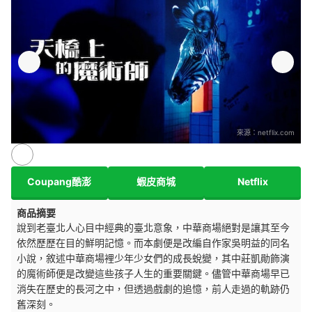
來源：
netflix.com
Coupang酷澎
蝦皮商城
Netflix
商品摘要
說到老臺北人心目中經典的臺北意象，中華商場絕對是讓其至今
依然歷歷在目的鮮明記憶。而本劇便是改編自作家吳明益的同名
小說，敘述中華商場裡少年少女們的成長蛻變，其中莊凱勛飾演
的魔術師便是改變這些孩子人生的重要關鍵。儘管中華商場早已
消失在歷史的長河之中，但透過戲劇的追憶，前人走過的軌跡仍
舊深刻。