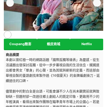
來源：
netflix.com
Coupang酷澎
蝦皮商城
Netflix
商品摘要
本劇以曾紅極一時的網路話題「國際孤獨等級表」為靈感，從生
活議題出發探討孤獨，從中一步步審視自我的生活信念，娓娓道
出都會男女「單身」的心聲，並為其賦與嶄新的定義。而這部由
華視自製的臺語劇找來製作過《16個夏天》的金牌編劇操刀，延
續過往的口碑。
儘管劇中的對白全是台語，可能會讓不少人在尚未觀賞前就興致
缺缺。但題材卻一改過往鄉土劇給人的既定印象，更啟用不少的
年輕演員，看得出來製作團隊在瞄準青年市場上的企圖心。若是
總覺得看臺語劇稍嫌彆扭的話，更值得藉此來大開眼界。