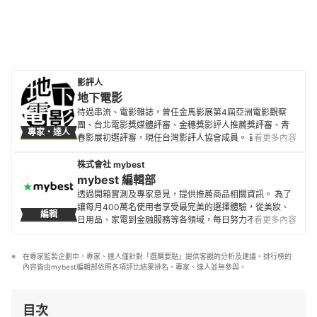
影評人
地下電影
待過串流、電影雜誌，曾任金馬影展第4屆亞洲電影觀察
團、台北電影獎媒體評審、金穗獎影評人推薦獎評審、青
專家・達人
春影展初選評審，現任台灣影評人協會成員。 評論文章散
看更多內容
見500輯、換日線、電影神搜、關鍵評論網、
CATCHPLAY+、Giloo紀實影音等各大媒體平台與紙本刊
株式會社 mybest
物。
mybest 編輯部
地下電影的簡介
透過開箱實測及專家意見，提供推薦商品相關資訊。 為了
讓每月400萬名使用者享受最完美的選擇體驗，從美妝、
編輯
日用品、家電到金融服務等各領域，每日努力不懈地製作
看更多內容
全新內容。
mybest 編輯部的簡介
在專家監製企劃中，專家、達人僅針對「選購要點」提供客觀的分析及建議。排行榜的
內容皆由mybest編輯部依照各項評比結果排名，專家、達人並無參與。
目次