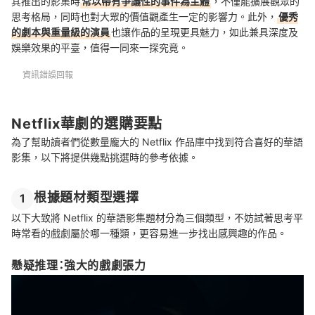
其推出的影集時
常以帶有爭議性的事件為主體
，不僅能擴展觀眾的
思考格局，同時也對大眾的價值觀產生一定的影響力。此外，
優秀
的劇本與重量級的演員
也讓作品的呈現更具魅力，如此兼具深度及
娛樂效果的平臺，值得一同來一探究竟。
資訊錯誤回報
Netflix華劇的選購要點
為了幫助讀者們從數量龐大的 Netflix 作品庫中找到符合喜好的華語
影集，以下將提供幾點挑選時的參考依據。
根據題材類型選擇
1
以下大致將 Netflix 的華語影集題材分為三個類型，不妨試著思考平
時常看的戲劇屬於哪一種類，更容易進一步找出感興趣的作品。
懸疑推理：強大的戲劇張力