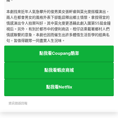
本劇找來近年人氣急攀升的俊男美女張軒睿與莫允雯搭檔演出，
兩人在都會男女的風格外表下卻能詮釋出鄉土情懷，拿捏得宜的
情感演出令人拍案叫好，其中莫允雯更憑藉此劇入圍第55屆金鐘
視后。另外，有別於都市中的便利商店，柑仔店乘載著鄉村人們
情感聯繫的意象，本劇也因而催生出許多體悟生活哲學的經典名
句，皆值得觀眾一同盡賞人生況味。
點我看Coupang酷澎
點我看蝦皮商城
點我看Netflix
資訊錯誤回報