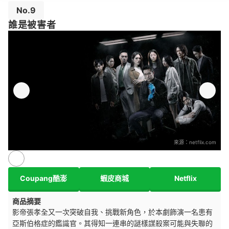
No.9
誰是被害者
來源：
netflix.com
Coupang酷澎
蝦皮商城
Netflix
商品摘要
影帝張孝全又一次突破自我、挑戰新角色，於本劇飾演一名患有
亞斯伯格症的鑑識官。其得知一連串的謎樣謀殺案可能與失聯的