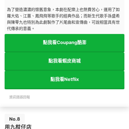
為了營造濃濃的懷舊意象，本劇在配樂上也煞費苦心，運用了如
羅大佑、江蕙、鳳飛飛等歌手的經典作品；而新生代歌手孫盛希
與陳零九也特別為此劇製作了片尾曲和宣傳曲，可說相當具有世
代傳承的意義。
點我看Coupang酷澎
點我看蝦皮商城
點我看Netflix
資訊錯誤回報
No.8
用九柑仔店