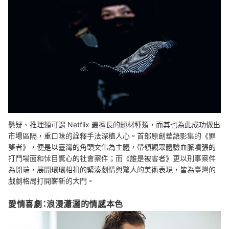
懸疑、推理類可謂 Netflix 最擅長的題材種類，而其也為此成功做出
市場區隔，重口味的詮釋手法深植人心。首部原創華語影集的《罪
夢者》，便是以臺灣的角頭文化為主體，帶領觀眾體驗血脈噴張的
打鬥場面和怵目驚心的社會案件；而《誰是被害者》更以刑事案件
為開端，展開環環相扣的緊湊劇情與驚人的美術表現，皆為臺灣的
戲劇格局打開嶄新的大門。
愛情喜劇：浪漫瀟灑的情感本色