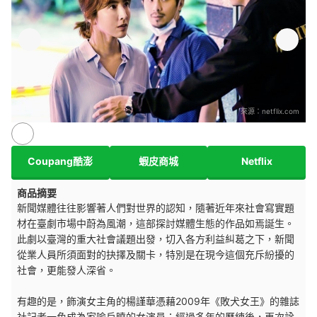
來源：
netflix.com
Coupang酷澎
蝦皮商城
Netflix
商品摘要
新聞媒體往往影響著人們對世界的認知，隨著近年來社會寫實題
材在臺劇市場中蔚為風潮，這部探討媒體生態的作品如焉誕生。
此劇以臺灣的重大社會議題出發，切入各方利益糾葛之下，新聞
從業人員所須面對的抉擇及關卡，特別是在現今這個充斥紛擾的
社會，更能發人深省。
有趣的是，飾演女主角的楊謹華憑藉2009年《敗犬女王》的雜誌
社記者一角成為家喻戶曉的女演員；經過多年的歷練後，再次詮