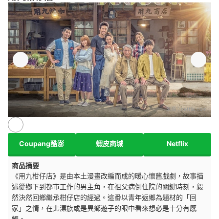
來源：
netflix.com
Coupang酷澎
蝦皮商城
Netflix
商品摘要
《用九柑仔店》是由本土漫畫改編而成的暖心懷舊戲劇，故事描
述從鄉下到都市工作的男主角，在祖父病倒住院的關鍵時刻，毅
然決然回鄉繼承柑仔店的經過。這番以青年返鄉為題材的「回
家」之情，在北漂族或是異鄉遊子的眼中看來想必是十分有感
觸。