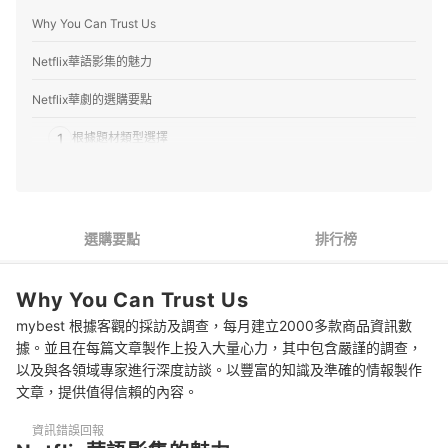
Why You Can Trust Us
Netflix華語影集的魅力
Netflix華劇的選購要點
1
根據題材類型選擇
2
金鐘提名更是吸睛
3
重溫經典臺灣戲劇
選購要點
排行榜
推薦十部Netflix華劇人氣排行榜
Why You Can Trust Us
專家解惑！選購Netflix華劇的常見問題
mybest 根據客觀的採訪及調查，每月建立2000多款商品資訊數
Q：華劇好看嗎？適合全家人一起觀賞嗎？
據。並且在每篇文章製作上投入大量心力，其中包含嚴謹的調查，
以及與各領域專家進行深度訪談。以豐富的知識及準確的情報製作
Q：改編的影集會與原作相同嗎？需要先預習嗎？
文章，提供值得信賴的內容。
Q：原創影集就不會下架嗎？以後都能保證看得到嗎？
資訊錯誤回報