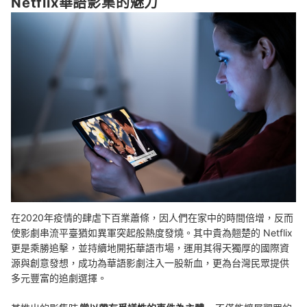
Netflix華語影集的魅力
讓更多精彩影集填滿待看清單
總結
在2020年疫情的肆虐下百業蕭條，因人們在家中的時間倍增，反而
使影劇串流平臺猶如異軍突起般熱度發燒。其中貴為翹楚的 Netflix
更是乘勝追擊，並持續地開拓華語市場，運用其得天獨厚的國際資
源與創意發想，成功為華語影劇注入一股新血，更為台灣民眾提供
多元豐富的追劇選擇。