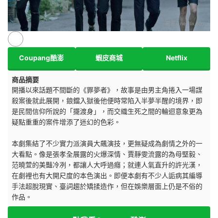
來源：
netflix.com
Coupang酷澎
蝦皮商城
Netflix
商品摘要
開播以來話題不間斷的《罪夢者》，故事是由男主角捲入一場謀
殺案後就此展開，鋃鐺入獄後他便時常陷入半夢半醒的境界，即
是民間信仰所說的「擺渡身」，而交織生死之間的輪迴意象更為
疑點重重的案件增添了迷幻的色彩。
本劇集結了不少實力派演員大飆演技，更無疑成為劇情之外的一
大看點。像是張孝全展露的火爆深情、賈靜雯流露的為母堅毅、
范曉萱的美豔冷冽，都讓人大呼過癮；就連人氣直升的許光漢，
在劇裡也有大開尺度的本色演出。即便本劇有不少人詬病其編導
手法超脫現實、臺詞趨於矯揉造作，但在娛樂層面上仍是不俗的
作品。