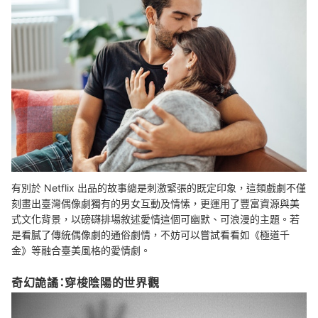
有別於 Netflix 出品的故事總是刺激緊張的既定印象，這類戲劇不僅
刻畫出臺灣偶像劇獨有的男女互動及情愫，更運用了豐富資源與美
式文化背景，以磅礴排場敘述愛情這個可幽默、可浪漫的主題。若
是看膩了傳統偶像劇的通俗劇情，不妨可以嘗試看看如《極道千
金》等融合臺美風格的愛情劇。
奇幻詭譎：穿梭陰陽的世界觀