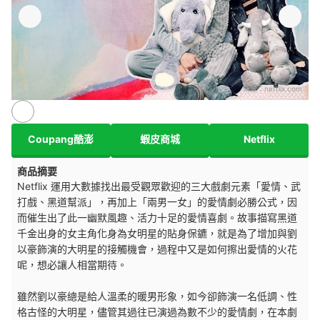
來源：
netflix.com
Coupang酷澎
蝦皮商城
Netflix
商品摘要
Netflix 運用大數據找出最受觀眾歡迎的三大戲劇元素「愛情、武
打戲、黑道幫派」，再加上「兩男一女」的愛情劇必勝公式，因
而催生出了此一幽默風趣、活力十足的愛情喜劇。故事描寫黑道
千金出身的女主角化身為女明星的貼身保鑣，就是為了增加與劉
以豪飾演的大明星的接觸機會，過程中又是如何擦出愛情的火花
呢，想必讓人相當期待。
雖然劉以豪總是給人溫柔的暖男形象，如今卻飾演一名低調、性
格古怪的大明星，儘管其過往已演過為數不少的愛情劇，在本劇