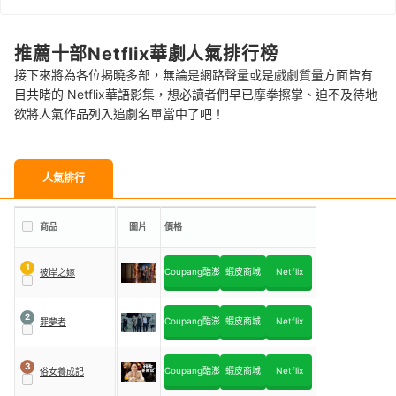
推薦十部Netflix華劇人氣排行榜
接下來將為各位揭曉多部，無論是網路聲量或是戲劇質量方面皆有
目共睹的 Netflix華語影集，想必讀者們早已摩拳擦掌、迫不及待地
欲將人氣作品列入追劇名單當中了吧！
人氣排行
商品
圖片
價格
1
Coupang酷澎
蝦皮商城
Netflix
彼岸之嫁
2
Coupang酷澎
蝦皮商城
Netflix
罪夢者
3
Coupang酷澎
蝦皮商城
Netflix
俗女養成記