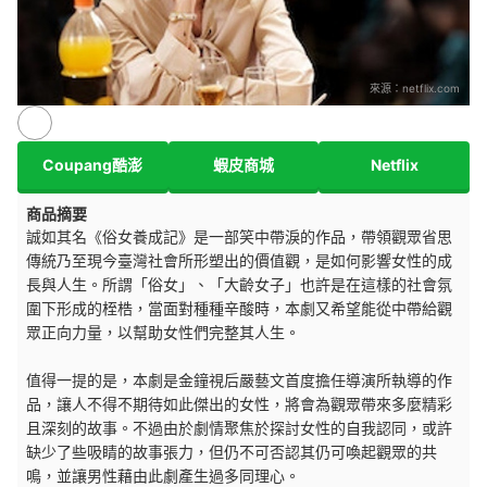
來源：
netflix.com
Coupang酷澎
蝦皮商城
Netflix
商品摘要
誠如其名《俗女養成記》是一部笑中帶淚的作品，帶領觀眾省思
傳統乃至現今臺灣社會所形塑出的價值觀，是如何影響女性的成
長與人生。所謂「俗女」、「大齡女子」也許是在這樣的社會氛
圍下形成的桎梏，當面對種種辛酸時，本劇又希望能從中帶給觀
眾正向力量，以幫助女性們完整其人生。
值得一提的是，本劇是金鐘視后嚴藝文首度擔任導演所執導的作
品，讓人不得不期待如此傑出的女性，將會為觀眾帶來多麼精彩
且深刻的故事。不過由於劇情聚焦於探討女性的自我認同，或許
缺少了些吸睛的故事張力，但仍不可否認其仍可喚起觀眾的共
鳴，並讓男性藉由此劇產生過多同理心。