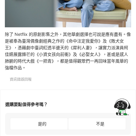
除了 Netflix 的原創影集之外，其他華劇選擇也可說是應有盡有。像
是被奉為臺灣偶像劇經典之作的《命中注定我愛你》及《敗犬女
王》，憑藉劇中臺詞紅透半邊天的《犀利人妻》，讓實力派演員柯
佳嬿展露鋒芒的《小資女孩向前衝》及《必娶女人》，甚或是感人
肺腑的時代大戲《一把青》，都是值得觀眾們一再回味當年風華的
強檔作品。
資訊錯誤回報
選購要點值得參考嗎？
是的
不是