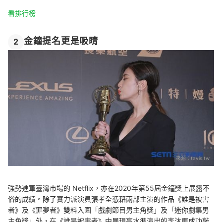
看排行榜
金鐘提名更是吸睛
2
來源：
tavis.tw
強勢進軍臺灣市場的 Netflix，亦在2020年第55屆金鐘獎上展露不
俗的成績。除了實力派演員張孝全憑藉兩部主演的作品《誰是被害
者》及《罪夢者》雙料入圍「戲劇節目男主角獎」及「迷你劇集男
主角獎」外，在《誰是被害者》中展現高水準演出的李沐更成功敲