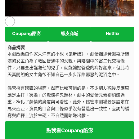
來源：
netflix.com
Coupang酷澎
蝦皮商城
Netflix
商品摘要
本劇改編自作家朱洋熹的小說《鬼新娘》，劇情描述黃姵嘉所飾
演的女主角為了救回昏迷中的父親，與陰間中的富二代交換條
件，只要查出謀殺他的兇手，就能讓她爸爸的病好起來，但此時
天真開朗的女主角卻不知自己一步步深陷邪惡的泥沼之中。
儘管擁有磅礡的場面，然而比較可惜的是，不少網友觀後反應原
應是主打「冥婚」的驚悚神鬼題材，劇中的愛情元素卻稍嫌過
重，窄化了劇情的廣度與可看性。此外，儘管本劇場景是設定在
馬來西亞，演員的口音與口條似乎沒有營造出一致性，臺詞的編
寫與詮釋上流於生硬、不自然而略嫌出戲。
點我看Coupang酷澎