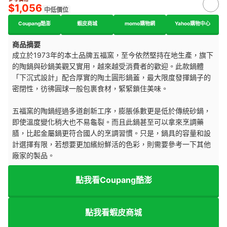
$1,056
中低價位
Coupang酷澎
蝦皮商城
momo購物網
Yahoo購物中心
商品摘要
成立於1973年的本土品牌五福窯，至今依然堅持在地生產，旗下
的陶鍋與砂鍋美觀又實用，越來越受消費者的歡迎。此款鍋體
「下沉式設計」配合厚實的陶土圓形鍋蓋，最大限度發揮鍋子的
密閉性，彷彿圓球一般包裹食材，緊緊鎖住美味。
五福窯的陶鍋經過多道創新工序，膨脹係數更是低於傳統砂鍋，
即使溫度變化稍大也不易龜裂。而且此鍋甚至可以拿來烹調藥
膳，比起金屬鍋更符合國人的烹調習慣。只是，鍋具的容量和設
計選擇有限，若想要更加繽紛鮮活的色彩，則需要參考一下其他
廠家的製品。
點我看Coupang酷澎
點我看蝦皮商城