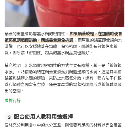
鍋蓋的重量會影響無水鍋的密閉性，
如果鍋蓋較輕，在加熱時便會
被蒸氣頂起而跳動，應該盡量避免挑選
；而厚重的鍋蓋即使鍋內水
沸騰，也可以安穩地蓋在鍋體上保持密閉。而越能有效鎖住水蒸
氣，即所謂「密閉性」越高的無水鍋品質也越好。
補充說明，無水鍋實現密閉性的方式主要有兩種，其一是「蒸氣鎖
水膜」，乃借助凝結在鍋蓋並滑落到鍋體邊緣的水滴，通過其填補
鍋蓋和鍋體之間的縫隙，來防止水蒸氣外散。還有一種方法不在鍋
蓋和鍋體之間留有空隙，僅是靠厚重的鍋蓋密閉而形成蒸氣難以散
出的空間。
看排行榜
配合使用人數和用途選擇
3
要想充分利用食材中的水分烹煮，則需要有足夠的材料以完全覆蓋