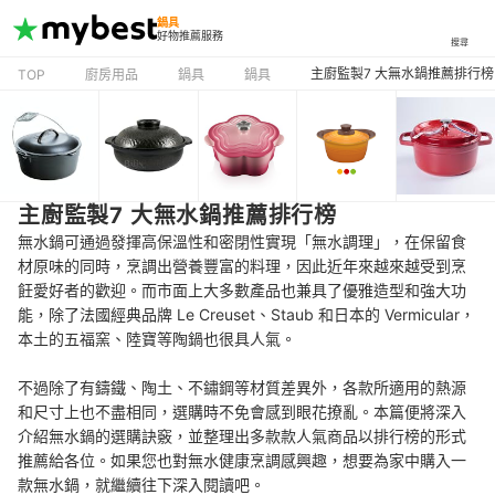
鍋具
好物推薦服務
搜尋
主廚監製7 大無水鍋推薦排行榜
TOP
廚房用品
鍋具
鍋具
主廚監製7 大無水鍋推薦排行榜
無水鍋可通過發揮高保溫性和密閉性實現「無水調理」，在保留食
材原味的同時，烹調出營養豐富的料理，因此近年來越來越受到烹
飪愛好者的歡迎。而市面上大多數產品也兼具了優雅造型和強大功
能，除了法國經典品牌 Le Creuset、Staub 和日本的 Vermicular，
本土的五福窯、陸寶等陶鍋也很具人氣。
不過除了有鑄鐵、陶土、不鏽鋼等材質差異外，各款所適用的熱源
和尺寸上也不盡相同，選購時不免會感到眼花撩亂。本篇便將深入
介紹無水鍋的選購訣竅，並整理出多款款人氣商品以排行榜的形式
推薦給各位。如果您也對無水健康烹調感興趣，想要為家中購入一
款無水鍋，就繼續往下深入閱讀吧。