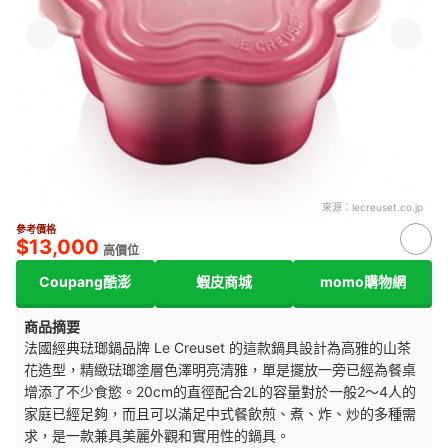
來源：
lecreuset.co.jp
參考價格
$13,000
高價位
Coupang酷澎
蝦皮商城
momo購物網
商品摘要
法國經典琺瑯鍋品牌 Le Creuset 的這款鍋具設計為高雅的山茶
花造型，精緻琺瑯塗層色澤明亮清雅，單是擺放一旁已經為餐桌
增添了不少食慾。20cm的直徑配合2L的容量對於一般2～4人的
家庭已經足夠，而且可以滿足中式餐飲煎、煮、炸、炒的多種需
求，是一款兼具美麗外觀和實用性的鍋具。