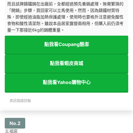
而且該牌鑄鐵鍋在出廠前，全都經過預先養鍋處理，無需繁瑣的
「開鍋」步驟，買回家可以立馬使用。然而，因為鑄鐵材質特
殊，即使經過油脂加熱保護處理，使用時也要格外注意避免酸性
食物和酸性清潔劑。雖說本品居家露營兩相用，但購入前仍須考
量一下那接近6kg的鍋體重量。
點我看Coupang酷澎
點我看蝦皮商城
點我看Yahoo購物中心
資訊錯誤回報
No.2
五福窯