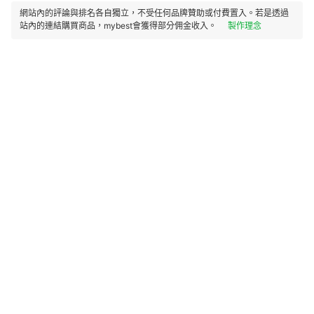
網站內的評論與排名各自獨立，不受任何品牌贊助或付費置入。若是透過
站內的連結購買商品，mybest會獲得部分佣金收入。
製作理念