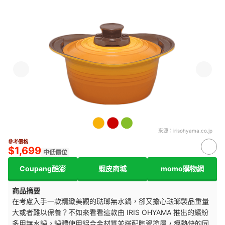
來源：
irisohyama.co.jp
參考價格
$1,699
中低價位
Coupang酷澎
蝦皮商城
momo購物網
商品摘要
在考慮入手一款精緻美觀的琺瑯無水鍋，卻又擔心琺瑯製品重量
大或者難以保養？不如來看看這款由 IRIS OHYAMA 推出的繽紛
多用無水鍋。鍋體使用鋁合金材質並搭配陶瓷塗層，導熱快的同