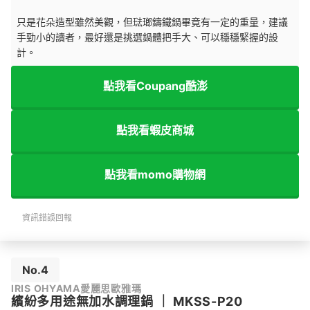
只是花朵造型雖然美觀，但琺瑯鑄鐵鍋畢竟有一定的重量，建議
手勁小的讀者，最好還是挑選鍋體把手大、可以穩穩緊握的設
計。
點我看Coupang酷澎
點我看蝦皮商城
點我看momo購物網
資訊錯誤回報
No.4
IRIS OHYAMA愛麗思歐雅瑪
繽紛多用途無加水調理鍋
｜
MKSS-P20