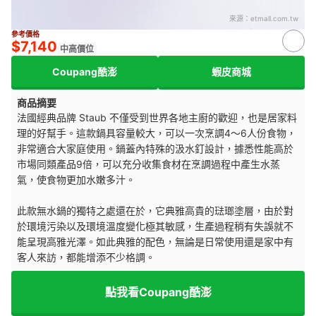
來源：
etmall.com.tw
參考價格
$7,140
中高價位
Coupang酷澎
蝦皮商城
商品摘要
法國經典品牌 Staub 不僅受到世界各地主廚的歡迎，也是居家料
理的好幫手。這款鍋具容量較大，可以一次烹調4～6人份食物，
非常適合大家庭使用。鍋蓋內特殊的汲水釘設計，據悉性能高於
市場同類產品9倍，可以充分收集食材在烹調過程中產生水蒸
氣，使食物更加水嫩多汁。
此款無水鍋的獨特之處還在於，它典雅高貴的琺瑯塗層，由於對
於環境污染以及環境溫度變化極其敏感，生產過程稍有失誤就不
能呈現高雅光澤。如此典雅的配色，無論是日常使用還是家中有
客人來訪，都能增添不少格調。
點我看Coupang酷澎