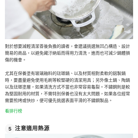
對於想要減輕清潔善後負擔的讀者，會建議挑選無凹凸構造、設計
簡易的商品，以避免藏汙納垢而得用力清洗，進而也可減少鍋體損
傷的機會。
尤其在保養塗有玻璃釉料的琺瑯鍋、以及材質相對柔軟的鋁製鍋
時，要盡量避免使用毛刷等較堅硬的清潔用具；另外像土鍋、陶鍋
以及琺瑯塗層，如果清洗方式不當也非常容易龜裂。不鏽鋼則是較
為堅固耐用的材質，不需特別保養也沒有太大問題，如果各位經常
需要煎烤或快炒，便可優先挑選表面平滑的不鏽鋼製品。
看排行榜
注意適用熱源
5