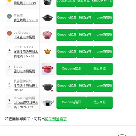
Coupang酷澎
蝦皮商城
Yahoo購物中心
鑄鐵鍋
｜
L8DO3
五福窯
2
Coupang酷澎
蝦皮商城
momo購物網
養生陶鍋
｜
508-8
Le Creuset
3
Coupang酷澎
蝦皮商城
momo購物網
山茶花琺瑯鐵鍋
IRIS OHYAMA愛
4
Coupang酷澎
蝦皮商城
momo購物網
麗思歐雅瑪
繽紛多用途無加水
調理鍋
｜
MKSS-
P20
Staub
5
Coupang酷澎
蝦皮商城
圓形琺瑯鑄鐵鍋
長谷園伊賀燒
6
Coupang酷澎
蝦皮商城
momo購物網
多用途主廚陶鍋
｜
NC-94
MIYACO宮崎製作
7
Coupang酷澎
蝦皮商城
所
GEO萬用雙耳無水
鍋
｜
GEO-25T
若查無搜尋商品，可提出
商品刊登需求