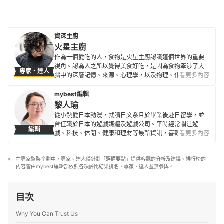
資深主廚
火星主廚
作為一個愛吃的人，食物是火星主廚認識這個世界的重要
視角。認為人之所以覺得美食好吃，是因為食物牽涉了大
專家・達人
腦中的深層記憶、來源、心理學，以及物理、化學的變化
看更多內容
還有文化歷史的脈絡。 和所有料理人一樣，想利用自身的
經驗、技巧還有知識來製作料理，每道菜餚都蘊含了自己
mybest編輯
靈魂的一部分。因為想製作的不只是食物，而是一個美好
黎人瑜
的體驗，能成為品嘗者生命中的養分。目前經營「火星主
從小熱愛日本動漫，就讀日文系且於畢業後赴日留學，並
廚的回歸之旅」YouTube頻道，希望和大家一起，打開廚
曾任職於日本的遊戲媒體及遊戲公司。平時經常關注遊
編輯
師的大腦，來一趟屬於味覺的奇幻之旅。
戲、科技、休閒、健康和理財等最新資訊，喜歡嘗試不同
看更多內容
火星主廚的簡介
的新鮮事物，閒暇之餘也愛好手作、下廚和愛貓玩耍。目
前在 mybest 任職已超過5年，積極尋求各領域專家見解，
在專家監製企劃中，專家、達人僅針對「選購要點」提供客觀的分析及建議。排行榜的
以確保資訊正確性為最優先。
內容皆由mybest編輯部依照各項評比結果排名，專家、達人並無參與。
黎人瑜的簡介
目次
Why You Can Trust Us