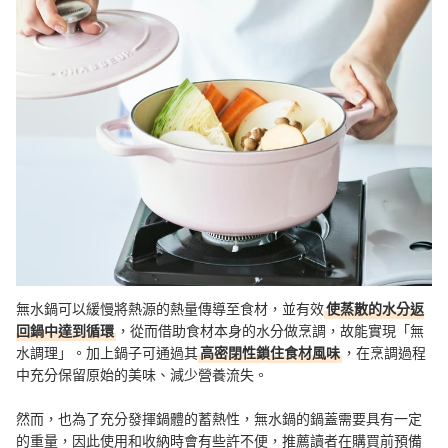
該如何保養無水鍋？
使用無水鍋時該留意的事情？
其他便利的鍋具
總結
無水鍋可以緩慢將熱源的熱量傳導至食材，並有效
使蒸散的水分返
回鍋中達到循環
，從而借助食材本身的水分做烹調，故能實現「無
水調理」。加上鍋子可通過其
高密閉性鎖住食材風味
，在烹調過程
中充分保留原始的美味、減少營養流失。
然而，也為了充分發揮鍋體的蓄熱性，無水鍋的鍋蓋需要具有一定
的重量，因此使用和收納時會有些許不便，推薦讀者在購買前預備