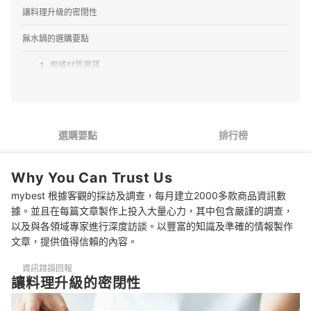
讓料理升級的密閉性
無水鍋的選購要點
1
根據材質選擇
2
確認結構的氣密性
3
配合使用人數和用途選擇
選購要點
排行榜
4
選擇易清洗、難焦鍋的無水鍋
Why You Can Trust Us
5
注意適用熱源
mybest 根據客觀的採訪及調查，每月建立2000多款商品資訊數
推薦7款人氣無水鍋排行榜
據。並且在每篇文章製作上投入大量心力，其中包含嚴謹的調查，
以及與各領域專家進行深度訪談。以豐富的知識及準確的情報製作
適合用無水調理法烹煮的料理
文章，提供值得信賴的內容。
專家解惑！選購無水鍋的常見問題
資訊錯誤回報
讓料理升級的密閉性
無水鍋也需要開鍋嗎？