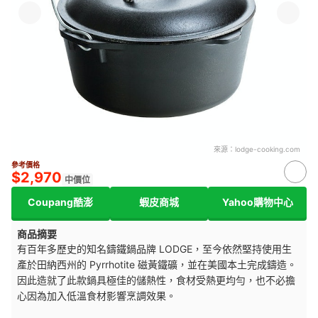
來源：
lodge-cooking.com
參考價格
$2,970
中價位
Coupang酷澎
蝦皮商城
Yahoo購物中心
商品摘要
有百年多歷史的知名鑄鐵鍋品牌 LODGE，至今依然堅持使用生
產於田納西州的 Pyrrhotite 磁黃鐵礦，並在美國本土完成鑄造。
因此造就了此款鍋具極佳的儲熱性，食材受熱更均勻，也不必擔
心因為加入低溫食材影響烹調效果。