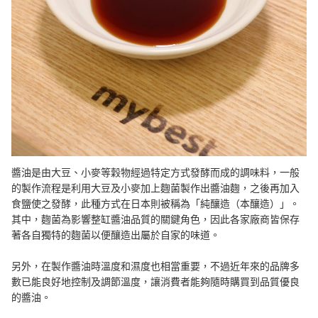
醬油是由大豆、小麥等穀物經過特定方式發酵而成的調味料，一般
的製作流程是利用大豆及小麥加上麴菌製作出醬油麴，之後再加入
食鹽使之發酵，此種方式在日本則被稱為「純釀造（本釀造）」。
其中，麴菌為影響整缸醬油品質的關鍵角色，因此各家廠商皆保存
著各自獨特的麴菌以便釀造出屬於自家的味道。
另外，在製作醬油時溫度和濕度也相當重要，不過近年來的品牌多
數已能良好地控制及調節溫度，讓消費者能夠隨時購買到品質優良
的醬油。