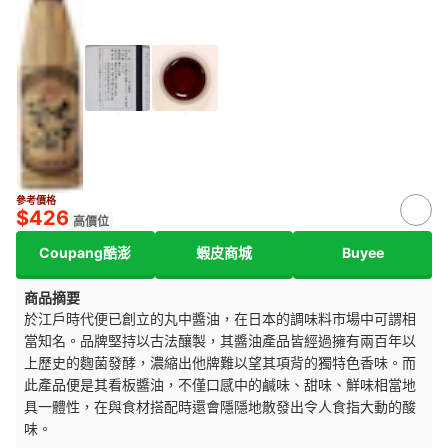
參考價格
$426
高價位
Coupang酷澎
蝦皮商城
Buyee
商品摘要
於江戶時代便已創立的丸中醬油，在日本的調味料市場中可謂相
當知名。品牌堅持以古法釀製，其醬油產品皆經過擁有兩百年以
上歷史的麴菌發酵，濃縮出他牌難以望其項背的獨特色香味。而
此產品便是其看板醬油，不僅口感中的鹹味、甜味、鮮味相當地
具一體性，在與食材搭配時還會隱隱地散發出令人食指大動的酸
味。