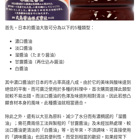
首先，日本的醬油大致可分為以下的5種類型：
濃口醬油
淡口醬油
溜醬油（たまり醤油）
甘露醬油（再仕込み醤油）
白醬油
其中濃口醬油於日本的市占率高達八成，由於它的美味與酸味達到
絕佳的平衡，而可廣泛使用於多種的料理中，首次購買選擇此類型
就較不易出錯。而淡口醬油的色澤及味道則相對清淡，因此若想凸
顯食材本身的風味，此種醬油就相當適合。
除此之外，還有以大豆為原料、減少了水分而有濃稠感的「溜醬
油」；需花費兩倍工法與製程的「甘露醬油」及未經加熱處理、較
淡口醬油更清淡的「白醬油」等。近年來，不須調味、可直接使用
的「調味醬油」也因其便利性，而受到相當的歡迎。如果經常下