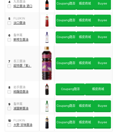
丸島醬油
4
Coupang酷澎
蝦皮商城
Buyee
純正醬油 濃口
FUJIKIN
5
Coupang酷澎
蝦皮商城
Buyee
淡口醬油
龜甲萬
6
Coupang酷澎
蝦皮商城
Buyee
鮮榨生醬油
長工醬油
7
Coupang酷澎
蝦皮商城
Buyee
超特選「紫」
岩手醬油
8
Coupang酷澎
蝦皮商城
純釀造醬油
龜甲萬
9
Coupang酷澎
蝦皮商城
Buyee
減鹽鮮醬油
FUJIKIN
10
Coupang酷澎
蝦皮商城
Buyee
大野 甘味醬油