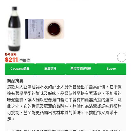
參考價格
$211
中價位
Coupang酷澎
蝦皮商城
樂天市場購物網
Buyee
商品摘要
這款丸大豆醬油讓本次的評比人員們皆給出了最高評價，它不僅
擁有著極平衡的鮮味及鹹味，品嘗時甚至擁有著清爽、不刺激的
味覺體驗，讓人難以想像濃口醬油中會有如此無負擔的選擇。除
此之外，它的香氣及蘊藏的微酸味，無論作為沾醬或調味料都無
可挑剔，甚至能更凸顯出食材本質的美味，不搶戲卻又風采十
足。