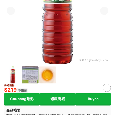
來源：
fujikin-shoyu.com
參考價格
$219
中價位
Coupang酷澎
蝦皮商城
Buyee
商品摘要