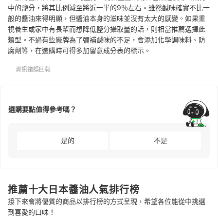
中的鹽分，將其比例減至將近一半的9％左右。雖然鹹味確實不比一
般的醬油來得明顯，但醬油本身的滋味並沒有太大的感變。如果重
視養生或家中有長輩而想降低鹽分攝取量的話，則相當推薦選擇此
類型。不過有些廠牌為了彌補鹹味的不足，會添加化學調味料、防
腐劑等，在選購時可得多加留意成分表的標示。
資訊錯誤回報
選購要點值得參考嗎？
是的
不是
推薦十大日本醬油人氣排行榜
接下來會將優質的商品以排行榜的方式呈現，希望各位能從中挑選
到喜愛的口味！