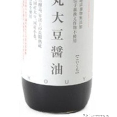
來源：
daitoku-soy.net