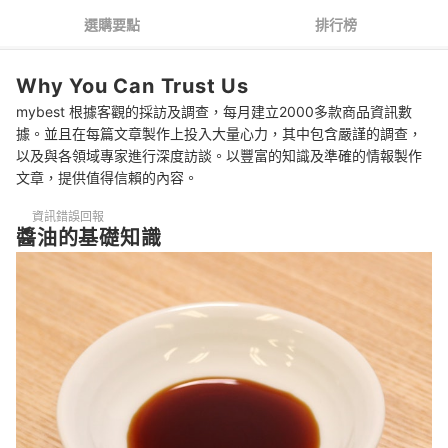
3
依據自身喜好選擇口味
選購要點
排行榜
4
考量用途和搭配食材購買
Why You Can Trust Us
5
選擇減鹽醬油控制鹽分攝取
mybest 根據客觀的採訪及調查，每月建立2000多款商品資訊數
推薦十大日本醬油人氣排行榜
據。並且在每篇文章製作上投入大量心力，其中包含嚴謹的調查，
以及與各領域專家進行深度訪談。以豐富的知識及準確的情報製作
開箱10款人氣日本醬油
文章，提供值得信賴的內容。
台灣的在地醬油
資訊錯誤回報
醬油的基礎知識
總結