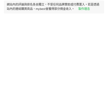
網站內的評論與排名各自獨立，不受任何品牌贊助或付費置入。若是透過
站內的連結購買商品，mybest會獲得部分佣金收入。
製作理念