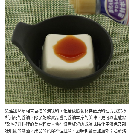
醬油雖然是相當百搭的調味料，但若依照食材特徵及料理方式選擇
所搭配的醬油，除了能確實品嘗到醬油本身的美味，更可以畫龍點
睛地提升料理的美味程度。像在燉煮紅燒肉或滷味時使用濃色及甜
味明顯的醬油，成品的色澤不但紅潤、滋味也會更加濃郁；若於烤