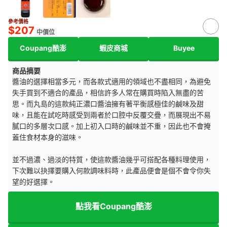
參考價格
$207
中價位
Coupang酷澎
蝦皮商城
Buyee
商品摘要
醬油的選擇相當多元，而各款式適用的領域也不盡相同，為避免
失手買到不適合的產品，相信許多人常在購買時陷入無盡的苦
思。而丸島的這款純正濃口醬油擁有著平衡感極佳的鹹味及甜
味，且能在試吃時感受到兩者於口腔中反覆交疊，而展現出不易
膩口的多層次口感。加上初入口時的鹹味並不重，因此也不會掩
蓋住食材本身的滋味。
並不過濃、過淡的特質，使這款醬油幾乎可搭配各種料理使用，
下次難以抉擇要購入何款調味料時，此產品便會是個不會令你失
望的好選擇。
點我看Coupang酷澎