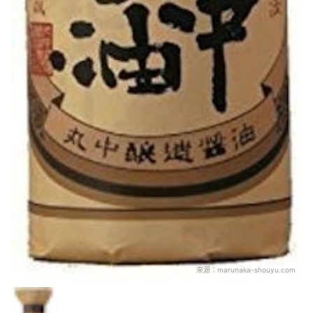
來源：
marunaka-shouyu.com