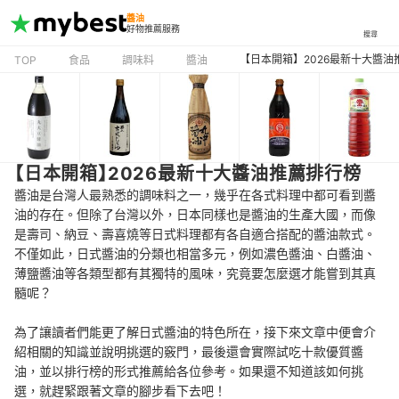
醬油
好物推薦服務
搜尋
【日本開箱】2026最新十大醬油
TOP
食品
調味料
醬油
【日本開箱】2026最新十大醬油推薦排行榜
醬油是台灣人最熟悉的調味料之一，幾乎在各式料理中都可看到醬
油的存在。但除了台灣以外，日本同樣也是醬油的生產大國，而像
是壽司、納豆、壽喜燒等日式料理都有各自適合搭配的醬油款式。
不僅如此，日式醬油的分類也相當多元，例如濃色醬油、白醬油、
薄鹽醬油等各類型都有其獨特的風味，究竟要怎麼選才能嘗到其真
髓呢？
為了讓讀者們能更了解日式醬油的特色所在，接下來文章中便會介
紹相關的知識並說明挑選的竅門，最後還會實際試吃十款優質醬
油，並以排行榜的形式推薦給各位參考。如果還不知道該如何挑
選，就趕緊跟著文章的腳步看下去吧！