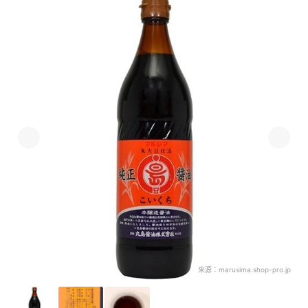
來源：
marusima.shop-pro.jp