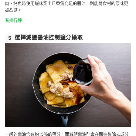
肉、烤魚時使用鹹味突出且香氣充足的醬油，則能將食材的原味更
被凸顯。
看排行榜
選擇減鹽醬油控制鹽分攝取
5
一般的醬油含有約15％的鹽分，而減鹽醬油則會在釀造後除去成分