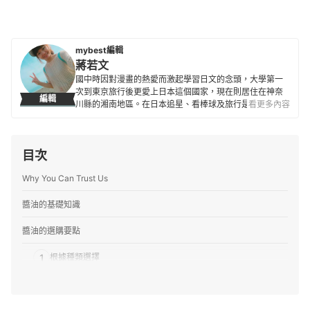
mybest編輯
蔣若文
國中時因對漫畫的熱愛而激起學習日文的念頭，大學第一
次到東京旅行後更愛上日本這個國家，現在則居住在神奈
編輯
川縣的湘南地區。在日本追星、看棒球及旅行是人生三大
看更多內容
樂事，也喜歡接觸新商品與各種事物，除了過去曾經營過
自己的部落格外，也陸續為不少觀光旅遊網站撰寫過相關
文章。目前擔任 mybest 編輯已超過4年。
目次
蔣若文的簡介
Why You Can Trust Us
醬油的基礎知識
醬油的選購要點
1
根據種類選擇
2
根據製造方法選擇