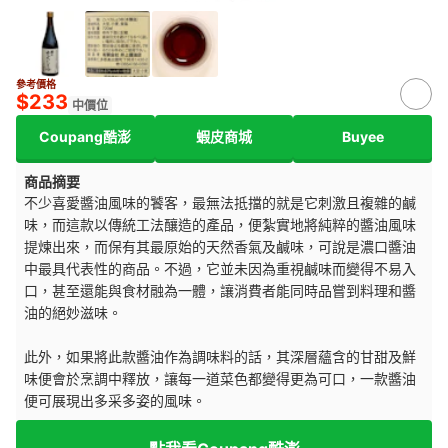
參考價格
$233
中價位
Coupang酷澎
蝦皮商城
Buyee
商品摘要
不少喜愛醬油風味的饕客，最無法抵擋的就是它刺激且複雜的鹹
味，而這款以傳統工法釀造的產品，便紮實地將純粹的醬油風味
提煉出來，而保有其最原始的天然香氣及鹹味，可說是濃口醬油
中最具代表性的商品。不過，它並未因為重視鹹味而變得不易入
口，甚至還能與食材融為一體，讓消費者能同時品嘗到料理和醬
油的絕妙滋味。
此外，如果將此款醬油作為調味料的話，其深層蘊含的甘甜及鮮
味便會於烹調中釋放，讓每一道菜色都變得更為可口，一款醬油
便可展現出多采多姿的風味。