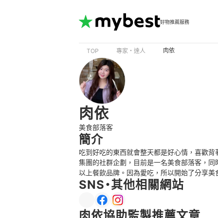
好物推薦服務
肉依
TOP
專家・達人
肉依
美食部落客
簡介
吃到好吃的東西就會整天都是好心情，喜歡背
集團的社群企劃，目前是一名美食部落客，同時
以上餐飲品牌。因為愛吃，所以開始了分享美
SNS・其他相關網站
肉依協助監製推薦文章