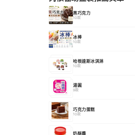
黑巧克力
10款
冰棒
10款
哈根達斯冰淇淋
10款
湯圓
9款
巧克力蛋糕
10款
奶酥醬