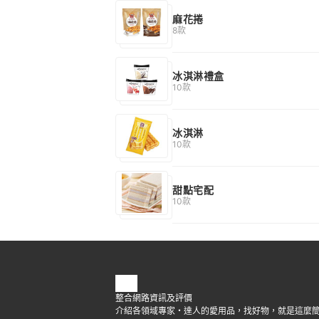
麻花捲
8款
冰淇淋禮盒
10款
冰淇淋
10款
甜點宅配
10款
整合網路資訊及評價
介紹各領域專家・達人的愛用品，找好物，就是這麼