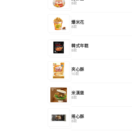
8款
爆米花
8款
韓式年糕
8款
夾心酥
10款
米漢堡
8款
捲心酥
8款