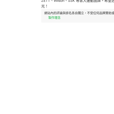
ZETT、Wilson、SSK 等各大運動品牌
光！
網站內的評論與排名各自獨立，不受任何品牌贊助或
製作理念