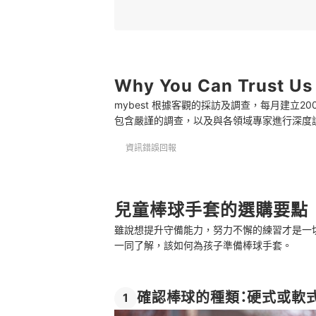
3
配合手掌大小選擇尺寸
4
投手手套須注意顏色相關規定
5
Why You Can Trust Us
選擇值得信賴的品牌，才能用得安全又長久
mybest 根據客觀的採訪及調查，每月建立
推薦十大兒童棒球手套人氣排行榜
包含嚴謹的調查，以及與各領域專家進行深度
用專用油保養手套
資訊錯誤回報
也有兒童專用球棒
總結
兒童棒球手套的選購要點
雖說想提升守備能力，努力不懈的練習才是一
一同了解，該如何為孩子準備棒球手套。
確認棒球的種類：硬式或軟
1