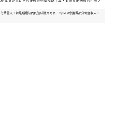
。希望透過本文能幫助各位正確地選購棒球手套，並培育出未來的台灣之
付費置入。若是透過站內的連結購買商品，mybest會獲得部分佣金收入。