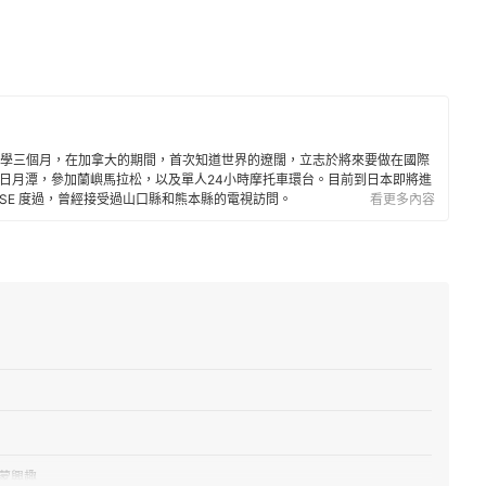
留學三個月，在加拿大的期間，首次知道世界的遼闊，立志於將來要做在國際
日月潭，參加蘭嶼馬拉松，以及單人24小時摩托車環台。目前到日本即將進
OUSE 度過，曾經接受過山口縣和熊本縣的電視訪問。
看更多內容
蒙興趣