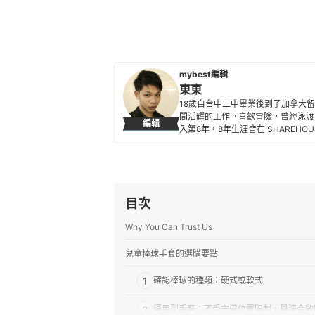
mybest編輯
東東
18歲自台中二中畢業後到了加拿大
間活耀的工作。喜歡冒險，曾經泳渡
編輯
入第8年，8年生涯皆在 SHAREH
東東的簡介
目次
Why You Can Trust Us
兒童棒球手套的選購要點
1
確認棒球的種類：硬式或軟式
2
通用型手套：不受守備位置限制，最適合啟