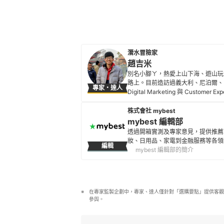
潛水冒險家
趙吉米
別名小腳ㄚ，熱愛上山下海、遊山玩
路上。目前造訪過義大利、尼泊爾、
專家・達人
Digital Marketing 與 Cus
趙吉米的簡介
株式會社 mybest
mybest 編輯部
透過開箱實測及專家意見，提供推薦
妝、日用品、家電到金融服務等各領
編輯
mybest 編輯部的簡介
在專家監製企劃中，專家、達人僅針對「選購要點」提供客觀
參與。