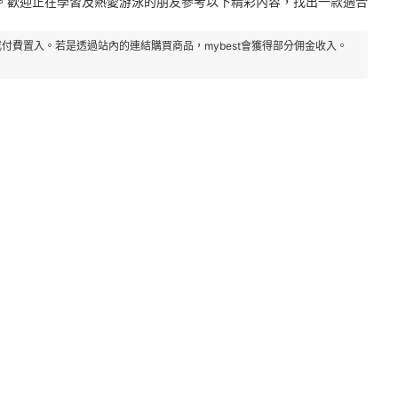
。歡迎正在學習及熱愛游泳的朋友參考以下精彩內容，找出一款適合
付費置入。若是透過站內的連結購買商品，mybest會獲得部分佣金收入。