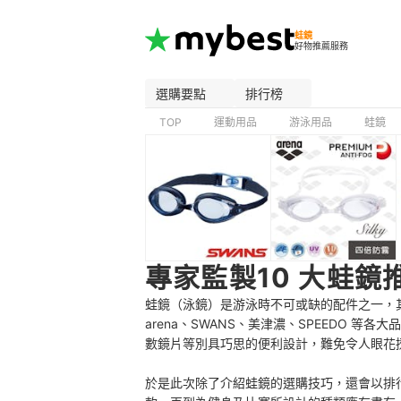
蛙鏡
好物推薦服務
選購要點
排行榜
TOP
運動用品
游泳用品
蛙鏡
專家監製10 大蛙鏡
蛙鏡（泳鏡）是游泳時不可或缺的配件之一，
arena、SWANS、美津濃、SPEEDO 
數鏡片等別具巧思的便利設計，難免令人眼花
於是此次除了介紹蛙鏡的選購技巧，還會以排