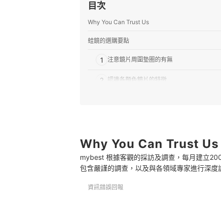
目次
Why You Can Trust Us
蛙鏡的選購要點
1
注意鏡片周圍墊圈的有無
2
認識各顏色鏡片的特徵
3
確認提升舒適性的鏡片附加功能
4
孩童應選尺寸適中的兒童用蛙鏡
Why You Can Trust Us
推薦十大蛙鏡人氣排行榜
mybest 根據客觀的採訪及調查，每月建立
使用防霧劑保持清晰的視野
包含嚴謹的調查，以及與各領域專家進行深度
總結
資訊錯誤回報