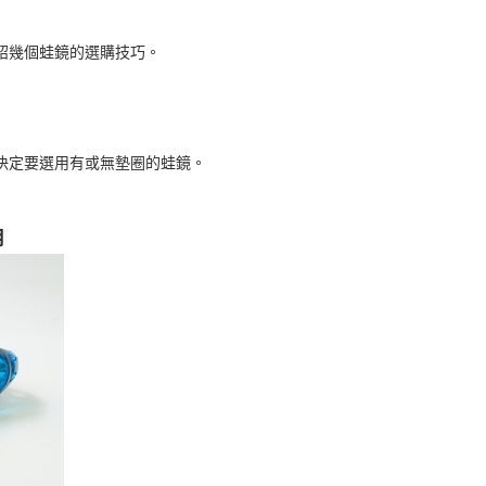
紹幾個蛙鏡的選購技巧。
決定要選用有或無墊圈的蛙鏡。
用