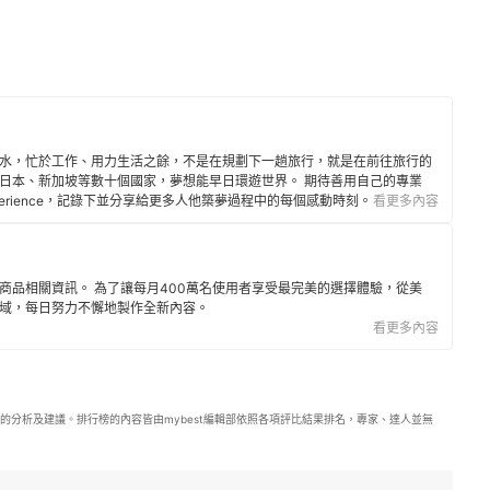
水，忙於工作、用力生活之餘，不是在規劃下一趟旅行，就是在前往旅行的
日本、新加坡等數十個國家，夢想能早日環遊世界。 期待善用自己的專業
tomer Experience，記錄下並分享給更多人他築夢過程中的每個感動時刻。
看更多內容
商品相關資訊。 為了讓每月400萬名使用者享受最完美的選擇體驗，從美
域，每日努力不懈地製作全新內容。
看更多內容
的分析及建議。排行榜的內容皆由mybest編輯部依照各項評比結果排名，專家、達人並無