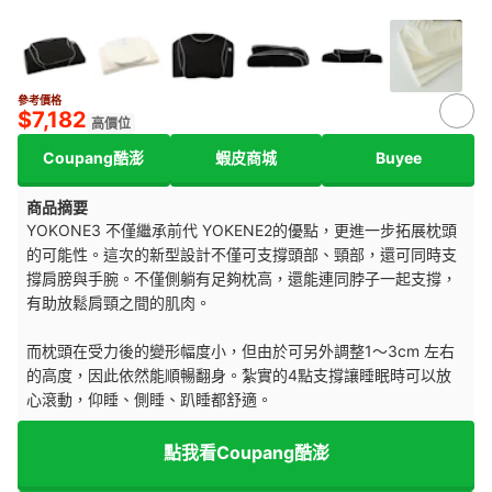
參考價格
4+
$7,182
高價位
Coupang酷澎
蝦皮商城
Buyee
商品摘要
YOKONE3 不僅繼承前代 YOKENE2的優點，更進一步拓展枕頭
的可能性。這次的新型設計不僅可支撐頭部、頸部，還可同時支
撐肩膀與手腕。不僅側躺有足夠枕高，還能連同脖子一起支撐，
有助放鬆肩頸之間的肌肉。
而枕頭在受力後的變形幅度小，但由於可另外調整1～3cm 左右
的高度，因此依然能順暢翻身。紮實的4點支撐讓睡眠時可以放
心滾動，仰睡、側睡、趴睡都舒適。
點我看Coupang酷澎