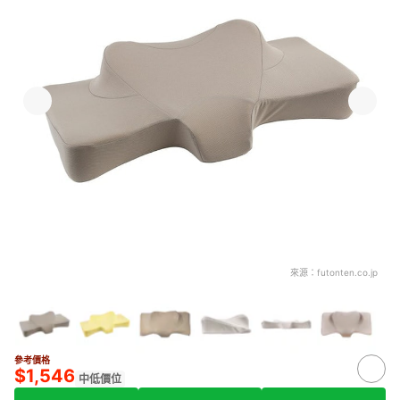
來源：
futonten.co.jp
參考價格
3+
$1,546
中低價位