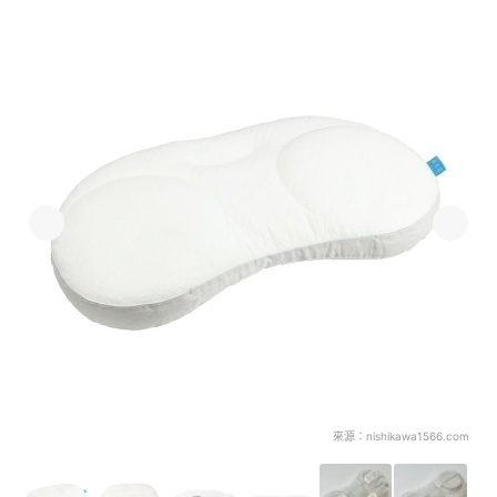
來源：
nishikawa1566.com