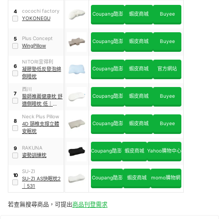
cocochi factory
4
Coupang酷澎
蝦皮商城
Buyee
YOKONEGU
Plus Concept
5
Coupang酷澎
蝦皮商城
Buyee
WingPillow
NITORI宜得利
6
Coupang酷澎
蝦皮商城
官方網站
凝膠墊低反發泡綿
側睡枕
西川
7
Coupang酷澎
蝦皮商城
Buyee
醫師推薦健康枕 舒
適側睡枕 低
｜
EI8603[T]
Neck Plus Pillow
8
Coupang酷澎
蝦皮商城
Buyee
4D 頸椎支撐立體
安眠枕
RAKUNA
9
Coupang酷澎
蝦皮商城
Yahoo購物中心
姿勢訓練枕
SU-ZI
10
Coupang酷澎
蝦皮商城
momo購物網
SU-ZI AS快眠枕2
｜
531
若查無搜尋商品，可提出
商品刊登需求