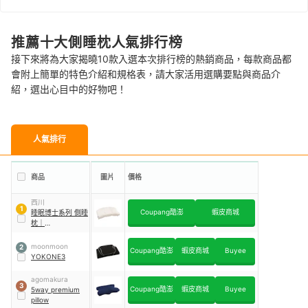
推薦十大側睡枕人氣排行榜
接下來將為大家揭曉10款入選本次排行榜的熱銷商品，每款商品都
會附上簡單的特色介紹和規格表，請大家活用選購要點與商品介
紹，選出心目中的好物吧！
人氣排行
商品
圖片
價格
西川
1
Coupang酷澎
蝦皮商城
睡眠博士系列 側睡
枕
｜
EKA0501202L
moonmoon
2
Coupang酷澎
蝦皮商城
Buyee
YOKONE3
agomakura
3
Coupang酷澎
蝦皮商城
Buyee
5way premium
pillow