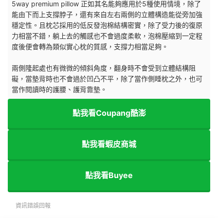
5way premium pillow 正如其名能夠應用於5種使用情境，除了
能由下而上支撐脖子，還有來自左右兩側的立體構造能從旁加強
穩定性。且枕芯採用的低反發泡棉結構密實，除了受力後的復原
力相當不錯，躺上去的觸感也不會過度柔軟，泡棉壓縮到一定程
度後便會轉為類似實心枕的質感，支撐力相當足夠。
兩側隆起處也有微微的傾斜角度，翻身時不會受到立體結構阻
礙，當墊背時也不會過於凹凸不平，除了當作側睡枕之外，也可
當作閱讀時的護腰、護背靠墊。
點我看Coupang酷澎
點我看蝦皮商城
點我看Buyee
資訊錯誤回報