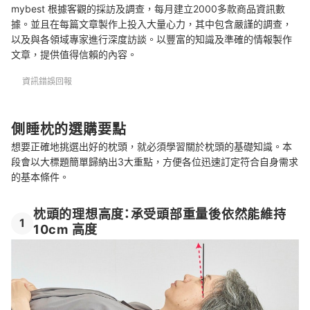
mybest 根據客觀的採訪及調查，每月建立2000多款商品資訊數
Q：枕頭高度要如何挑選？
據。並且在每篇文章製作上投入大量心力，其中包含嚴謹的調查，
以及與各領域專家進行深度訪談。以豐富的知識及準確的情報製作
Q：枕頭睡多久該換新？
文章，提供值得信賴的內容。
能幫助全身放鬆的晚安抱枕
資訊錯誤回報
總結
側睡枕的選購要點
想要正確地挑選出好的枕頭，就必須學習關於枕頭的基礎知識。本
段會以大標題簡單歸納出3大重點，方便各位迅速訂定符合自身需求
的基本條件。
枕頭的理想高度：承受頭部重量後依然能維持
1
10cm 高度