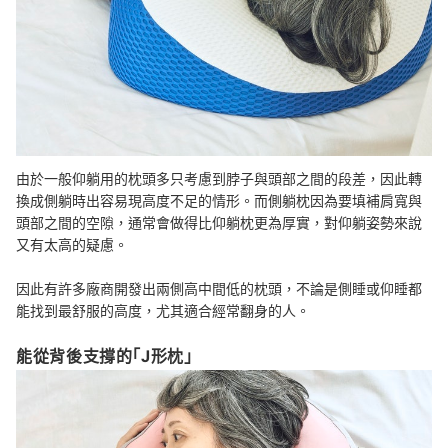
由於一般仰躺用的枕頭多只考慮到脖子與頭部之間的段差，因此轉
換成側躺時出容易現高度不足的情形。而側躺枕因為要填補肩寬與
頭部之間的空隙，通常會做得比仰躺枕更為厚實，對仰躺姿勢來說
又有太高的疑慮。
因此有許多廠商開發出兩側高中間低的枕頭，不論是側睡或仰睡都
能找到最舒服的高度，尤其適合經常翻身的人。
能從背後支撐的「J形枕」