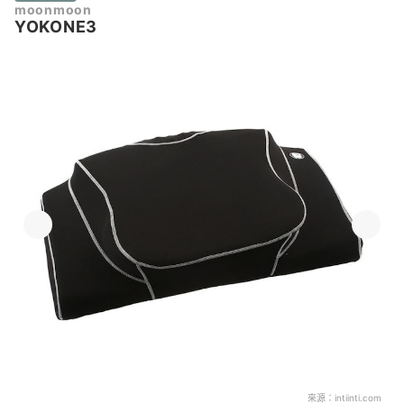
moonmoon
YOKONE3
來源：
intiinti.com