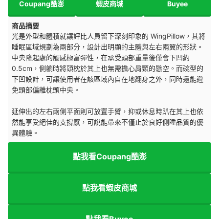
Coupang酷澎
蝦皮商城
Buyee
商品摘要
光是外型和體積就讓評比人員留下深刻印象的 WingPillow，其將
睡眠區域規劃為兩部分，設計出明顯的主體與左右兩翼的形狀。
中央隆起處的觸感極富彈性，在承受頭部重量後僅會下凹約
0.5cm，側躺時將頭枕於其上也無需擔心肩頸的懸空。而碗型的
下凹設計，可讓使用者在該區域內自在地翻身之外，同時還能避
免頭部偏離枕頭中央。
延伸出的左右兩側平面則可放置手臂，抑或休息時趴在其上也依
然能享受絕佳的支撐感，可說能帶來不僅止於良好側睡品質的優
異體驗。
點我看Coupang酷澎
點我看蝦皮商城