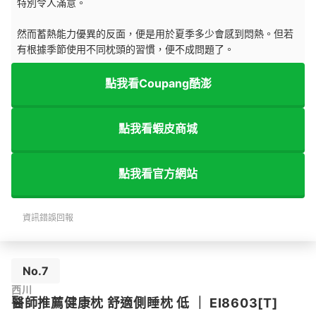
特別令人滿意。
然而蓄熱能力優異的反面，便是用於夏季多少會感到悶熱。但若
有根據季節使用不同枕頭的習慣，便不成問題了。
點我看Coupang酷澎
點我看蝦皮商城
點我看官方網站
資訊錯誤回報
No.7
西川
醫師推薦健康枕 舒適側睡枕 低
｜
EI8603[T]