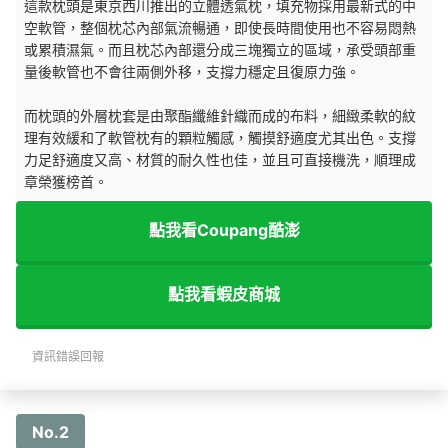
這款枕頭是東京西川推出的立體透氣枕，填充物採用最新式的中
空軟管，整個枕芯內部氣流暢通，即使長時間使用也不容易悶熱
或累積濕氣。而且枕芯內部還分成三塊獨立的區域，承受頭部重
量後軟管也不會往兩側外移，支撐力穩定且復原力強。
而枕頭的外層枕套是由聚酯纖維針織而成的布料，細緻柔軟的紋
理有效緩和了軟管枕有的顆粒觸感，觸摸舒適度尤其出色。支撐
力足舒適度又高、材質的耐久性也佳，並且可直接機洗，順理成
章榮獲榜首。
點我看Coupang酷澎
點我看蝦皮商城
資訊錯誤回報
No.2