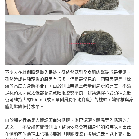
不少人在以側睡姿勢入眠後，卻依然感到全身肌肉緊繃或是疲憊。
雖然造成這種現象的原因有很多，但是最常見的一個原因便是「枕
頭的高度與身體不合」，由於側睡時還需考量到肩膀的高度，不論
是枕頭太高或太低都會造成睡眠姿勢不良。建議選擇承受頭種之後
仍可維持大約10cm（成人單側肩膀平均寬度）的枕頭，讓頸椎與身
體能繼續保持水平。
由於翻身行為是人體調節血液循環、淋巴循環、體溫等內循環的方
式之一，不管如何習慣側睡，整晚依然會有翻身仰躺的時候。因此
在側躺枕的選擇上也務必要將「仰躺睡姿」考慮進去。以下會列出