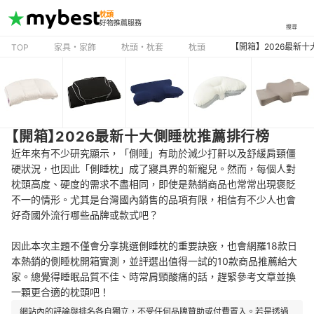
枕頭
好物推薦服務
搜尋
【開箱】2026最新
TOP
家具・家飾
枕頭・枕套
枕頭
【開箱】2026最新十大側睡枕推薦排行榜
近年來有不少研究顯示，「側睡」有助於減少打鼾以及舒緩肩頸僵
硬狀況，也因此「側睡枕」成了寢具界的新寵兒。然而，每個人對
枕頭高度、硬度的需求不盡相同，即使是熱銷商品也常常出現褒貶
不一的情形。尤其是台灣國內銷售的品項有限，相信有不少人也會
好奇國外流行哪些品牌或款式吧？
因此本次主題不僅會分享挑選側睡枕的重要訣竅，也會網羅18款日
本熱銷的側睡枕開箱實測，並評選出值得一試的10款商品推薦給大
家。總覺得睡眠品質不佳、時常肩頸酸痛的話，趕緊參考文章並換
一顆更合適的枕頭吧！
網站內的評論與排名各自獨立，不受任何品牌贊助或付費置入。若是透過