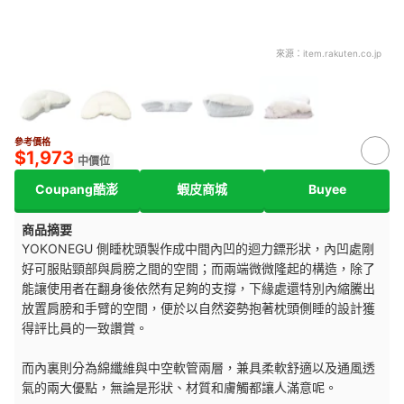
來源：
item.rakuten.co.jp
參考價格
$1,973
中價位
Coupang酷澎
蝦皮商城
Buyee
商品摘要
YOKONEGU 側睡枕頭製作成中間內凹的迴力鏢形狀，內凹處剛
好可服貼頸部與肩膀之間的空間；而兩端微微隆起的構造，除了
能讓使用者在翻身後依然有足夠的支撐，下緣處還特別內縮騰出
放置肩膀和手臂的空間，便於以自然姿勢抱著枕頭側睡的設計獲
得評比員的一致讚賞。
而內裏則分為綿纖維與中空軟管兩層，兼具柔軟舒適以及通風透
氣的兩大優點，無論是形狀、材質和膚觸都讓人滿意呢。