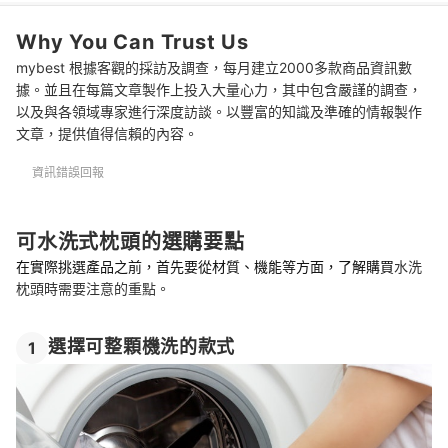
推薦十大可水洗式枕頭人氣排行榜
Why You Can Trust Us
寢具清潔的好幫手
mybest 根據客觀的採訪及調查，每月建立2000多款商品資訊數
總結
據。並且在每篇文章製作上投入大量心力，其中包含嚴謹的調查，
以及與各領域專家進行深度訪談。以豐富的知識及準確的情報製作
文章，提供值得信賴的內容。
資訊錯誤回報
可水洗式枕頭的選購要點
在實際挑選產品之前，首先要從材質、機能等方面，了解購買
水洗
枕頭時需要注意的重點。
選擇可整顆機洗的款式
1