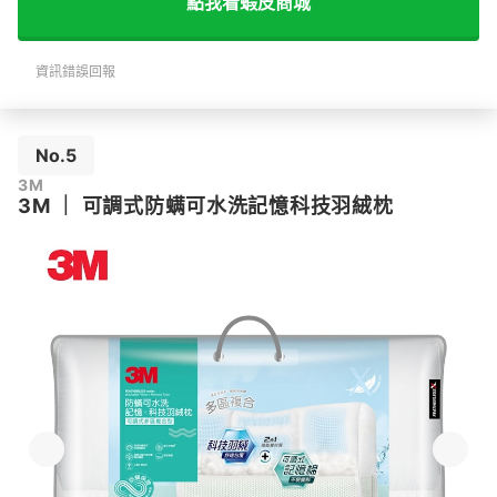
點我看蝦皮商城
資訊錯誤回報
No.5
3M
3M
｜
可調式防螨可水洗記憶科技羽絨枕