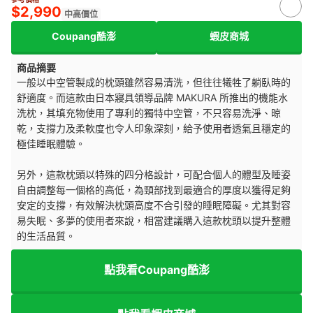
$2,990
中高價位
Coupang酷澎
蝦皮商城
商品摘要
一般以中空管製成的枕頭雖然容易清洗，但往往犧牲了躺臥時的
舒適度。而這款由日本寢具領導品牌 MAKURA 所推出的機能水
洗枕，其填充物使用了專利的獨特中空管，不只容易洗淨、晾
乾，支撐力及柔軟度也令人印象深刻，給予使用者透氣且穩定的
極佳睡眠體驗。
另外，這款枕頭以特殊的四分格設計，可配合個人的體型及睡姿
自由調整每一個格的高低，為頸部找到最適合的厚度以獲得足夠
安定的支撐，有效解決枕頭高度不合引發的睡眠障礙。尤其對容
易失眠、多夢的使用者來說，相當建議購入這款枕頭以提升整體
的生活品質。
點我看Coupang酷澎