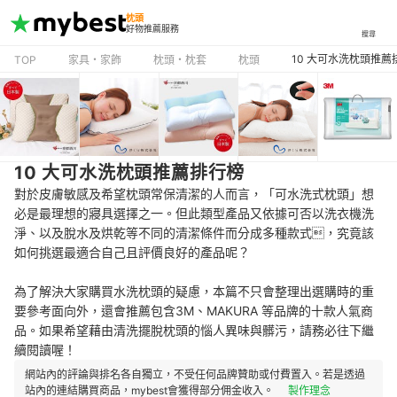
枕頭
好物推薦服務
搜尋
10 大可水洗枕頭推薦
TOP
家具・家飾
枕頭・枕套
枕頭
10 大可水洗枕頭推薦排行榜
對於皮膚敏感及希望枕頭常保清潔的人而言，「可水洗式枕頭」想
必是最理想的寢具選擇之一。但此類型產品又依據可否以洗衣機洗
淨、以及脫水及烘乾等不同的清潔條件而分成多種款式，究竟該
如何挑選最適合自己且評價良好的產品呢？
為了解決大家購買水洗枕頭的疑慮，本篇不只會整理出選購時的重
要參考面向外，還會推薦包含3M、MAKURA 等品牌的十款人氣商
品。如果希望藉由清洗擺脫枕頭的惱人異味與髒污，請務必往下繼
續閱讀喔！
網站內的評論與排名各自獨立，不受任何品牌贊助或付費置入。若是透過
站內的連結購買商品，mybest會獲得部分佣金收入。
製作理念