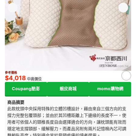
來源：
etmall.com.tw
參考價格
$4,018
中高價位
Coupang酷澎
蝦皮商城
momo購物網
商品摘要
此款枕頭中央採用特殊的立體凹槽設計，藉由來自三個方向的支
撐力完整包覆頭部；並由於其凹槽距離上下邊緣的長度不一，使
用者可依個人的頸椎長度自由選擇適合的方向，讓枕頭能有效而
穩定地支撐頸部、緩解壓力。而產品另附有兩片記憶棉內芯可調
整躺臥高度，特別適合苦於肩頸痠痛的讀者選用。