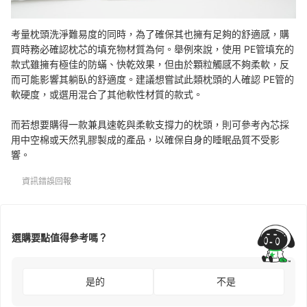
考量枕頭洗淨難易度的同時，為了確保其也擁有足夠的舒適感，購
買時務必確認枕芯的填充物材質為何。舉例來說，使用 PE管填充的
款式雖擁有極佳的防蟎、快乾效果，但由於顆粒觸感不夠柔軟，反
而可能影響其躺臥的舒適度。建議想嘗試此類枕頭的人確認 PE管的
軟硬度，或選用混合了其他軟性材質的款式。
而若想要購得一款兼具速乾與柔軟支撐力的枕頭，則可參考內芯採
用中空棉或天然乳膠製成的產品，以確保自身的睡眠品質不受影
響。
資訊錯誤回報
選購要點值得參考嗎？
是的
不是