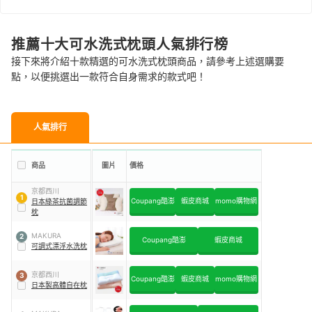
推薦十大可水洗式枕頭人氣排行榜
接下來將介紹十款精選的可水洗式枕頭商品，請參考上述選購要
點，以便挑選出一款符合自身需求的款式吧！
人氣排行
商品
圖片
價格
京都西川
1
Coupang酷澎
蝦皮商城
momo購物網
日本綠茶抗菌調節
枕
MAKURA
2
Coupang酷澎
蝦皮商城
可調式漂浮水洗枕
京都西川
3
Coupang酷澎
蝦皮商城
momo購物網
日本製高體自在枕