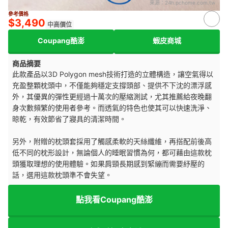
來源：
24h.pchome.com.tw
參考價格
$3,490
中高價位
Coupang酷澎
蝦皮商城
商品摘要
此款產品以3D Polygon mesh技術打造的立體構造，讓空氣得以
充盈整顆枕頭中，不僅能夠穩定支撐頭部、提供不下沈的漂浮感
外，其優異的彈性更經過十萬次的壓縮測試，尤其推薦給夜晚翻
身次數頻繁的使用者參考。而透氣的特色也使其可以快速洗淨、
晾乾，有效節省了寢具的清潔時間。
另外，附贈的枕頭套採用了觸感柔軟的天絲纖維，再搭配前後高
低不同的枕形設計，無論個人的睡眠習慣為何，都可藉由這款枕
頭獲取理想的使用體驗。如果肩頸長期感到緊繃而需要紓壓的
話，選用這款枕頭準不會失望。
點我看Coupang酷澎