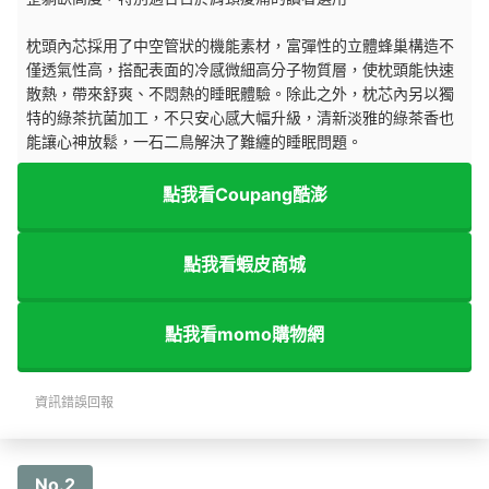
枕頭內芯採用了中空管狀的機能素材，富彈性的立體蜂巢構造不
僅透氣性高，搭配表面的冷感微細高分子物質層，使枕頭能快速
散熱，帶來舒爽、不悶熱的睡眠體驗。除此之外，枕芯內另以獨
特的綠茶抗菌加工，不只安心感大幅升級，清新淡雅的綠茶香也
能讓心神放鬆，一石二鳥解決了難纏的睡眠問題。
點我看Coupang酷澎
點我看蝦皮商城
點我看momo購物網
資訊錯誤回報
No.2