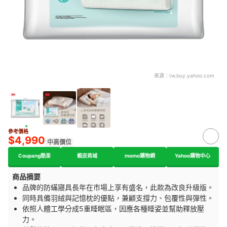
來源：
tw.buy.yahoo.com
參考價格
$4,990
中高價位
Coupang酷澎
蝦皮商城
momo購物網
Yahoo購物中心
商品摘要
品牌的防蟎寢具長年在市場上享有盛名，此款為改良升級版。
同時具備羽絨與記憶枕的優點，兼顧支撐力、包覆性與彈性。
依照人體工學分成5重睡眠區，因應各種睡姿並幫助釋放壓
力。