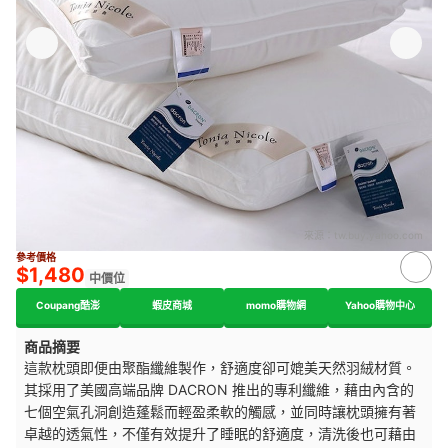
來源：
tw.buy.yahoo.com
參考價格
$1,480
中價位
Coupang酷澎
蝦皮商城
momo購物網
Yahoo購物中心
商品摘要
這款枕頭即便由聚酯纖維製作，舒適度卻可媲美天然羽絨材質。
其採用了美國高端品牌 DACRON 推出的專利纖維，藉由內含的
七個空氣孔洞創造蓬鬆而輕盈柔軟的觸感，並同時讓枕頭擁有著
卓越的透氣性，不僅有效提升了睡眠的舒適度，清洗後也可藉由