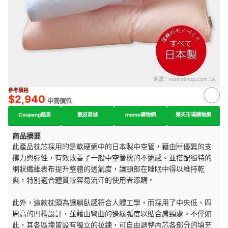
來源：
momoshop.com.tw
參考價格
$2,940
中高價位
Coupang酷澎
蝦皮商城
momo購物網
樂天市場購物網
商品摘要
此產品枕芯採用的是軟硬適中的日本製中空管，藉由優異的支
撐力與彈性，有效改善了一般中空管枕的不適感。並搭配獨特的
網狀纖維表布提升整體的透氣度，讓頸部在睡眠中得以維持乾
爽，特別適合體質較容易流汗的使用者添購。
此外，這款枕頭為讓躺臥感符合人體工學，而採用了中央低、四
周高的凹槽設計，並藉由彎曲的邊緣弧度以貼合肩頸處。不僅如
此，其各區塊皆設有獨立的拉鍊，可自由調整內芯各部分的填充