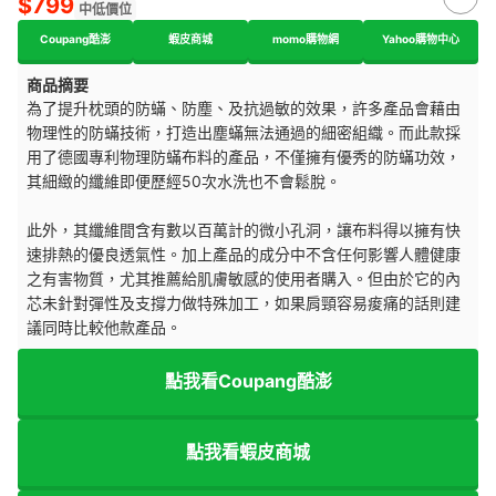
$799
中低價位
Coupang酷澎
蝦皮商城
momo購物網
Yahoo購物中心
商品摘要
為了提升枕頭的防蟎、防塵、及抗過敏的效果，許多產品會藉由
物理性的防蟎技術，打造出塵蟎無法通過的細密組織。而此款採
用了德國專利物理防蟎布料的產品，不僅擁有優秀的防蟎功效，
其細緻的纖維即便歷經50次水洗也不會鬆脫。
此外，其纖維間含有數以百萬計的微小孔洞，讓布料得以擁有快
速排熱的優良透氣性。加上產品的成分中不含任何影響人體健康
之有害物質，尤其推薦給肌膚敏感的使用者購入。但由於它的內
芯未針對彈性及支撐力做特殊加工，如果肩頸容易痠痛的話則建
議同時比較他款產品。
點我看Coupang酷澎
點我看蝦皮商城