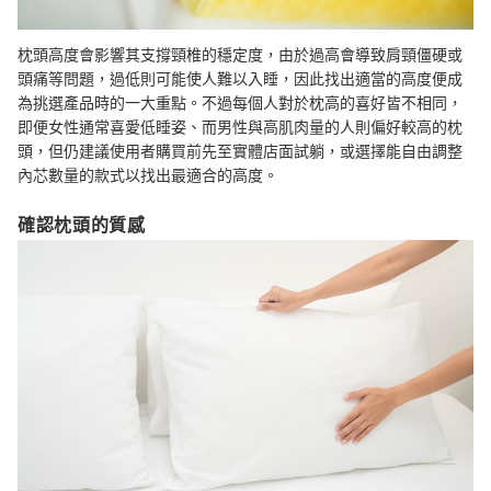
枕頭高度會影響其支撐頸椎的穩定度，由於過高會導致肩頸僵硬或
頭痛等問題，過低則可能使人難以入睡，因此找出適當的高度便成
為挑選產品時的一大重點。不過每個人對於枕高的喜好皆不相同，
即便女性通常喜愛低睡姿、而男性與高肌肉量的人則偏好較高的枕
頭，但仍建議使用者購買前先至實體店面試躺，或選擇能自由調整
內芯數量的款式以找出最適合的高度。
確認枕頭的質感