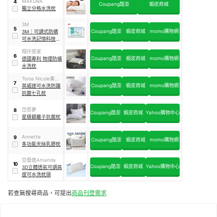
MAKURA
4
Coupang酷澎
蝦皮商城
獨立分格水洗枕
3M
5
Coupang酷澎
蝦皮商城
momo購物網
3M
｜
可調式防螨
可水洗記憶科技羽
絨枕
翔仔居家
6
Coupang酷澎
蝦皮商城
momo購物網
德國專利 物理防蟎
水洗枕
Tonia Nicole東妮
7
Coupang酷澎
蝦皮商城
momo購物網
寢飾
英威達可水洗防蹣
抗菌七孔枕
岱思夢
8
Coupang酷澎
蝦皮商城
Yahoo購物中心
星級銀離子抗菌枕
Annette
9
Coupang酷澎
蝦皮商城
momo購物網
多功能天絲乳膠枕
亞曼達Amanda
10
Coupang酷澎
蝦皮商城
Yahoo購物中心
3D立體透氣可調高
度可水洗枕頭
若查無搜尋商品，可提出
商品刊登需求