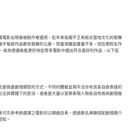
聲電影出現後被創作者選用，近年來各國不乏有結合當地文化的歌舞
幾乎每部作品都有歌舞的元素。而臺灣雖說產量不多，但近期知名作
》。故為使讀者能更好地從眾多電影中選出符合喜好的作品，以下從
也是挑選劇情類型的方式，不同的體裁呈現手法亦有其各自欲表達的
壯志與實踐下的悲涼，或者是大量以音樂表現人物各自性格與劇情推
者可先參考欲選擇之電影的公開曲目表，透過歌名串聯搭配劇情簡介
認知。