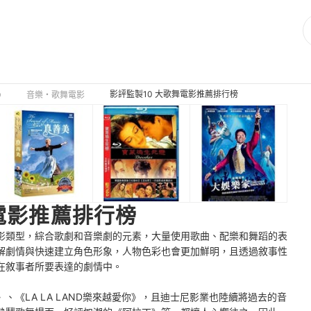
影評監製10 大歌舞電影推薦排行榜
D
音樂・歌舞電影
電影推薦排行榜
影類型，綜合歌劇和音樂劇的元素，大量使用歌曲、配樂和舞蹈的表
解劇情與快速建立角色形象，人物色彩也會更加鮮明，且透過敘事性
在敘事者所要表達的劇情中。
《LA LA LAND樂來越愛你》，且迪士尼影業也陸續將過去的音