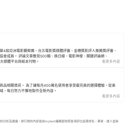
第4屆亞洲電影觀察團、台北電影獎媒體評審、金穗獎影評人推薦獎評審、
協會成員。 評論文章散見500輯、換日線、電影神搜、關鍵評論網、
音等各大媒體平台與紙本刊物。
看更多內容
商品相關資訊。 為了讓每月400萬名使用者享受最完美的選擇體驗，從美
域，每日努力不懈地製作全新內容。
看更多內容
的分析及建議。排行榜的內容皆由mybest編輯部依照各項評比結果排名，專家、達人並無