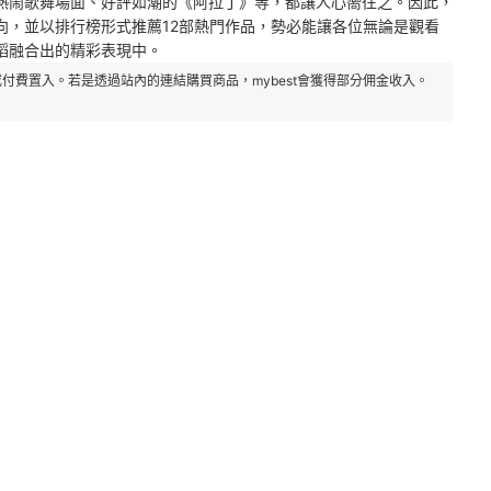
熱鬧歌舞場面、好評如潮的《阿拉丁》等，都讓人心嚮往之。因此，
向，並以排行榜形式推薦12部熱門作品，勢必能讓各位無論是觀看
蹈融合出的精彩表現中。
付費置入。若是透過站內的連結購買商品，mybest會獲得部分佣金收入。