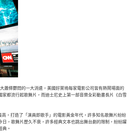
濟大蕭條鬱悶的一大消遣，美國好萊塢每家電影公司皆有熱鬧場面的
國家都流行起歌舞片，而迪士尼史上第一部音樂全彩動畫長片《白雪
創力最高，打造了「演員即歌手」的電影黃金年代，許多知名歌舞片紛紛
今日，歌舞片歷久不衰，許多經典文本也跳出舞台劇的限制，紛紛躍
經典。