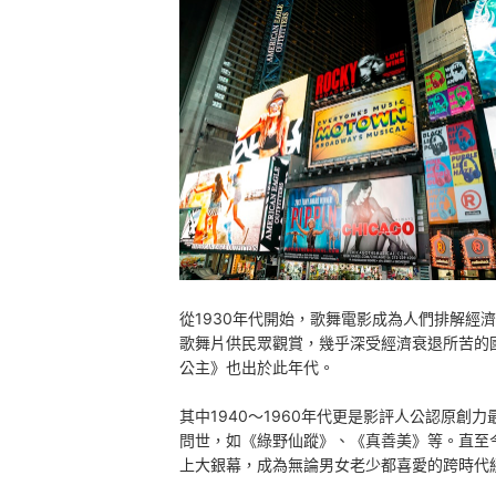
升級設備細細品味音樂與畫面細節
總結
從1930年代開始，歌舞電影成為人們排解經
歌舞片供民眾觀賞，幾乎深受經濟衰退所苦的
公主》也出於此年代。
其中1940～1960年代更是影評人公認原
問世，如《綠野仙蹤》、《真善美》等。直至
上大銀幕，成為無論男女老少都喜愛的跨時代