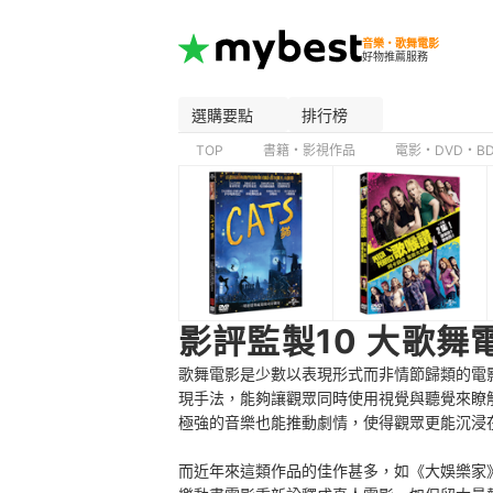
音樂・歌舞電影
好物推薦服務
選購要點
排行榜
TOP
書籍・影視作品
電影・DVD・B
影評監製10 大歌舞
歌舞電影是少數以表現形式而非情節歸類的電
現手法，能夠讓觀眾同時使用視覺與聽覺來瞭
極強的音樂也能推動劇情，使得觀眾更能沉浸
而近年來這類作品的佳作甚多，如《大娛樂家》、