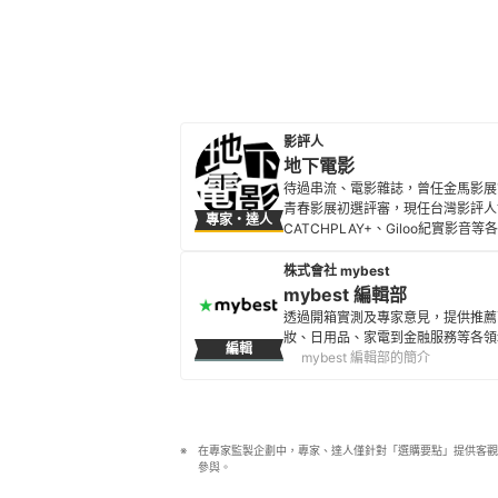
影評人
地下電影
待過串流、電影雜誌，曾任金馬影展
青春影展初選評審，現任台灣影評人
專家・達人
CATCHPLAY+、Giloo紀實影
地下電影的簡介
株式會社 mybest
mybest 編輯部
透過開箱實測及專家意見，提供推薦
妝、日用品、家電到金融服務等各領
編輯
mybest 編輯部的簡介
在專家監製企劃中，專家、達人僅針對「選購要點」提供客觀
參與。