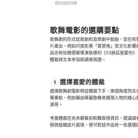
資訊錯誤回報
歌舞電影的選購要點
歌舞劇的形式從歌劇和音樂劇中脫胎，並在有
片產出，例如印度影業「寶萊塢」受文化影響
品亦有如魏德聖導演執導的《52赫茲我愛你
體裁與文本來協助讀者挑選。
選擇喜愛的體裁
1
選擇歌舞劇電影時從體裁下手，換個角度而言
著重點，例如藉由華麗歌舞來展現人物的雄心
演等。
考量體裁在尚未觀看前較難取得資訊，建議讀
稍微組織該片劇情，便可對該作品有一些基礎