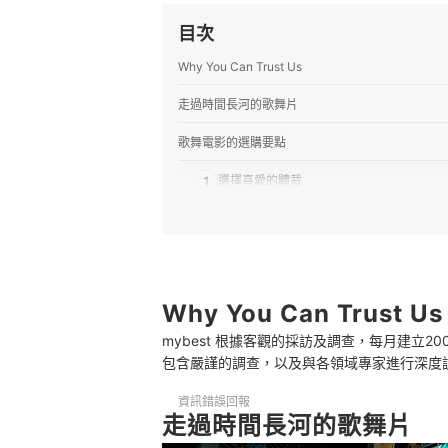
目次
Why You Can Trust Us
走過時間長河的歌舞片
歌舞電影的選購要點
1
選擇喜愛的體裁
2
選擇喜愛的劇情文本
推薦十大歌舞電影人氣排行榜
專家解惑！選購歌舞電影的常見問題
Why You Can Trust Us
Q：歌舞電影適合哪些族群觀賞？
mybest 根據客觀的採訪及調查，每月建立
包含嚴謹的調查，以及與各領域專家進行深度
Q：華語片有哪些著名的歌舞電影？
資訊錯誤回報
Q：好萊塢與寶萊塢歌舞片的差異為何？
走過時間長河的歌舞片