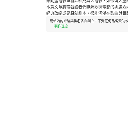
樂動畫電影重新詮釋成真人電影，如保留大量
本篇文章將帶著讀者們瞭解歌舞電影的挑選方
經典改編或是原創劇本，都能沉浸在歌曲與舞
網站內的評論與排名各自獨立，不受任何品牌贊助或
製作理念