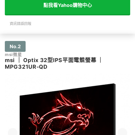
點我看Yahoo購物中心
資訊錯誤回報
No.2
msi微星
msi
｜
Optix 32型IPS平面電競螢幕
｜
MPG321UR-QD