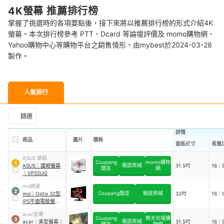
4K螢幕 推薦排行榜
掌握了挑選時的各項要點後，接下來將以推薦排行榜的形式介紹4K
螢幕。本次排行榜參考 PTT、Dcard 等論壇評價及 momo購物網、
Yahoo購物中心等購物平台之銷售情形，由mybest於2024-03-28
製作。
人氣排行
篩選
詳情
商品
圖片
價格
面板尺寸
長寬
ASUS 華碩
Coupang
momo購物
1
蝦皮商城
ASUS
｜
護眼螢幕
31.5吋
16：
酷澎
網
｜
VP32UQ
msi微星
2
Coupang酷澎
蝦皮商城
msi
｜
Optix 32型
32吋
16：
IPS平面電競螢幕
｜
MPG321UR-QD
acer宏碁
Coupang
樂天市場購
3
蝦皮商城
acer
｜
美型螢幕
｜
31.5吋
16：