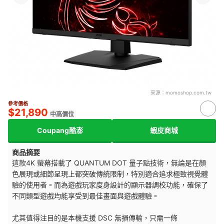
來源：
momoshop.com.tw
參考價格
$21,890
中高價位
Coupang酷澎
蝦皮商城
商品摘要
這款4K 螢幕搭載了 QUANTUM DOT 量子點技術，無論是在顏
色展現或細節呈現上都突破傳統限制，特別適合追求極致視覺體
驗的使用者。而為遊戲玩家度身設計的顯示器調校功能，確保了
不同類型遊戲均能享受到最佳畫面與遊戲體驗。
尤其值得注目的是本機支援 DSC 無損傳輸，只需一條