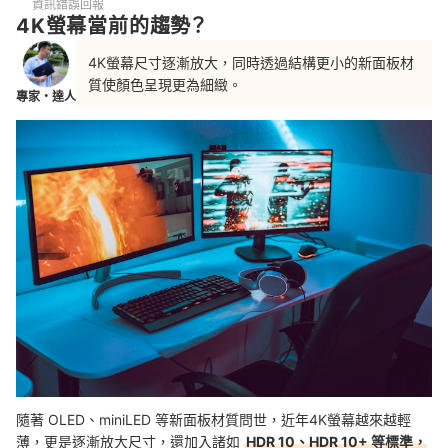
資訊錯誤回報
4K螢幕當前的趨勢？
總結
4K螢幕尺寸逐漸放大，同時透過結構更小的新面板材
質使顏色呈現更為細緻。
專家・達人
隨著 OLED、miniLED 等新面板材質問世，近年4K螢幕越來越輕
薄，更是逐漸放大尺寸，還加入諸如
HDR 10、HDR 10+ 等標準，