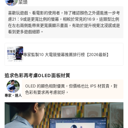
菜頭
喜歡玩遊戲、看電影的使用者，除了確認顏色之外還能進一步考
慮21：9或是更寬比例的螢幕，相較於常見的16:9，這類型比例
在左右兩側能帶來更寬廣顯示畫面，有助於提升視覺沈浸感或是
看到更多遊戲細節。
專家監製10 大電競螢幕推薦排行榜【2026最新】
追求色彩再考慮OLED面板材質
OLED 的顯色相對優異，但價格也比 IPS 材質貴，對
色彩有要求再考慮就好，
專家・達人