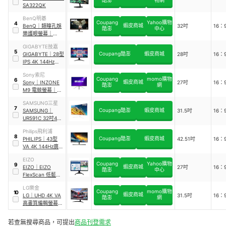
酷澎
物網
SA322QK
BenQ明碁
Coupang
Yahoo購物
4
蝦皮商城
BenQ
｜
類瞳孔娛
32吋
16：
酷澎
中心
樂護眼螢幕
｜
EW3280U
GIGABYTE技嘉
5
Coupang酷澎
蝦皮商城
GIGABYTE
｜
28型
28吋
16：
IPS 4K 144Hz電競
螢幕
｜
M28U
Sony索尼
Coupang
momo購物
6
蝦皮商城
Sony
｜
INZONE
27吋
16：
酷澎
網
M9 電競螢幕
｜
SDM-U27M90
SAMSUNG三星
7
Coupang酷澎
蝦皮商城
SAMSUNG
｜
31.5吋
16：
UR591C 32吋4K
UHD 曲面顯示器
Philips飛利浦
｜
U32R591CWC
8
Coupang酷澎
蝦皮商城
PHILIPS
｜
43型
42.51吋
16：
VA 4K 144Hz廣視
角螢幕
｜
EIZO
439M1RV／96
Coupang
Yahoo購物
9
蝦皮商城
EIZO
｜
EIZO
27吋
16：
酷澎
中心
FlexScan 低藍光
低閃頻護眼
｜
LG樂金
EV2740X-BK
Coupang
momo購物
10
蝦皮商城
LG
｜
UHD 4K VA
31.5吋
16：
酷澎
網
高畫質編輯螢幕
｜
32UR500-B
若查無搜尋商品，可提出
商品刊登需求