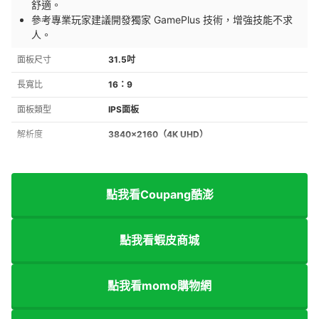
舒適。
參考專業玩家建議開發獨家 GamePlus 技術，增強
技能不求
人。
面板尺寸
31.5吋
長寬比
16：9
面板類型
IPS面板
解析度
3840×2160（4K UHD）
點我看Coupang酷澎
點我看蝦皮商城
點我看momo購物網