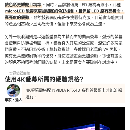
使色彩更鮮艷且精準
。同時，品牌將傳統 LED 結構再縮小，此種
microLED 能帶來更加細膩的色彩控制，且保留 LED 原有高壽命、
高亮度的優勢
，雖說技術面仍有許多挑戰待克服，目前實際能買到
的產品相當稀少且均為天價，但接下來勢必會成為主流。
另外一股浪潮則是以遊戲體驗為主軸而生的曲面螢幕，弧形的螢幕
會使用戶彷彿被包圍一樣，獲得身入其境的沈浸感，深受許多玩家
們喜愛。不過因為技術工藝較為複雜，多數採用老舊的 VA 面板，
擁有更高速的刷新率的優勢，能使遊戲畫面更加滑順，卻也有畫面
的顏色不夠精準與鮮豔的缺點，未來是否會有突破尚在討論中。
資訊錯誤回報
使用4K螢幕所需的硬體規格？
4K螢幕需搭配 NVIDIA RTX40 系列等級顯卡才能流暢
運行。
專家・達人