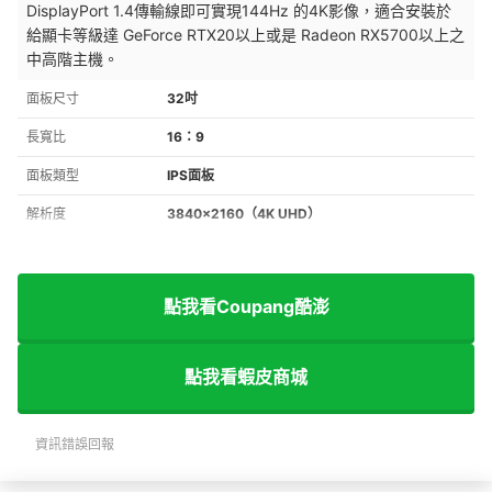
DisplayPort 1.4傳輸線即可實現144Hz 的4K影像，適合安裝於
給顯卡等級達
GeForce RTX20以上或是 Radeon RX5700以上之
中高階主機。
面板尺寸
32吋
長寬比
16：9
面板類型
IPS面板
解析度
3840×2160（4K UHD）
點我看Coupang酷澎
點我看蝦皮商城
資訊錯誤回報