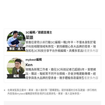
3C編輯／遊戲直播主
菜頭
曾擔任麥兜小米行動3C編輯一職2年半，不僅本身對於電
子科技相關領域有熱忱，更持續關心各大品牌的發表，現
專家・達人
為知名3C科技分享平台外稿編輯。具備多家品牌及多樣3C
看更多內容
電子產品評測經驗，也積極掌握電腦、相機、智慧型手機
等商品的最新潮流與性能設計，致力於提供更貼近使用者
mybest編輯
需求的專業指引。
Ken
菜頭的簡介
現職為新聞工作者，擔任3C科技記者已超過5年，曾替網
站、雜誌、報紙等不同平台撰稿，亦會涉略運動專欄。經
編輯
常參與各大品牌的發表會，親手體驗各款最新型的科技產
看更多內容
品，以將艱澀的技術規格轉換為簡單好懂的文字為初衷，
希望能讓讀者們避開冤枉路，找到最符合需求的產品。
在專家監製企劃中，專家、達人僅針對「選購要點」提供客觀的分析及建議。排行榜的
Ken的簡介
內容皆由mybest編輯部依照各項評比結果排名，專家、達人並無參與。