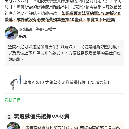
尺寸越大越好，不過仍要依照實際擁有的桌面空間而定，加上不同
尺寸、畫質所需的建議使用距離不同，這部分會需要參照每款產品
的官方說明並評估。總體來說，
如果桌面無法容納至少32吋的4K
螢幕，或許就沒有必要花費預算選擇4K畫質，畢竟看不出差異
。
3C編輯／遊戲直播主
菜頭
空間不足可以透過螢幕支架加以解決，此時建議選能調整角度、
以及具備上下升降功能的款式，才方便找到觀看螢幕的最佳角度
與距離。
專家監製10 大螢幕支架推薦排行榜【2026最新】
看排行榜
玩遊戲優先選擇VA材質
2
畢竟玩遊戲分秒都要計較，VA 面板的更新率是目前各