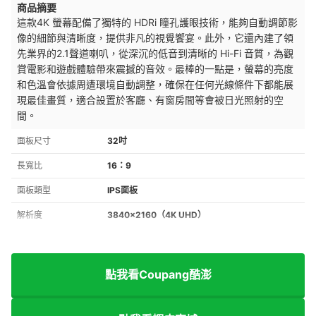
商品摘要
這款4K 螢幕配備了獨特的 HDRi 瞳孔護眼技術，能夠自動調節影
像的細節與清晰度，提供非凡的視覺饗宴。此外，它還內建了領
先業界的2.1聲道喇叭，從深沉的低音到清晰的 Hi-Fi 音質，為觀
賞電影和遊戲體驗帶來震撼的音效。最棒的一點是，螢幕的亮度
和色溫會依據周遭環境自動調整，確保在任何光線條件下都能展
現最佳畫質，適合設置於客廳、有窗房間等會被日光照射的空
間。
面板尺寸
32吋
長寬比
16：9
面板類型
IPS面板
解析度
3840×2160（4K UHD）
點我看Coupang酷澎