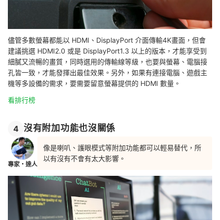
儘管多數螢幕都能以 HDMI、DisplayPort 介面傳輸4K畫面，但會
建議挑選 HDMI2.0 或是 DisplayPort1.3 以上的版本，才能享受到
細膩又流暢的畫質，同時選用的傳輸線等級，也要與螢幕、電腦接
孔皆一致，才能發揮出最佳效果。另外，如果有連接電腦、遊戲主
機等多設備的需求，要需要留意螢幕提供的 HDMI 數量。
看排行榜
沒有附加功能也沒關係
4
像是喇叭、護眼模式等附加功能都可以輕易替代，所
以有沒有不會有太大影響。
專家・達人