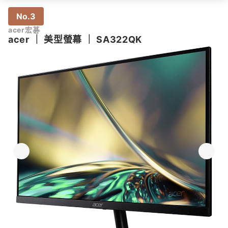
No.3
acer宏碁
acer
｜
美型螢幕
｜
SA322QK