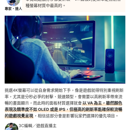
種螢幕材質中最高的。
專家・達人
挑選4K螢幕可以從自身需求開始下手，像是遊戲就得特別重視刷新
率，尤其是分秒必爭的射擊、競速類型，會需要以高刷新率帶來流
暢的畫面顯示，而此時的面板材質選擇就會
以 VA 為主，雖然顏色
表現及精準度不如 OLED 或是 IPS，但極高的刷新率能確保較流暢
的遊戲視覺呈現
，相信這部分會是影響玩家們選擇的優先項目。
3C編輯／遊戲直播主