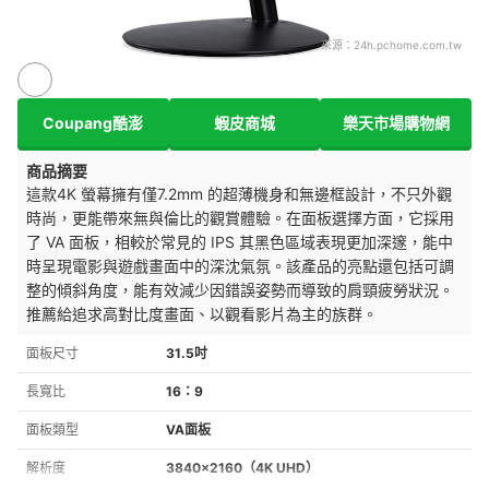
來源：
24h.pchome.com.tw
Coupang酷澎
蝦皮商城
樂天市場購物網
商品摘要
這款4K 螢幕擁有僅7.2mm 的超薄機身和無邊框設計，不只外觀
時尚，更能帶來無與倫比的觀賞體驗。在面板選擇方面，它採用
了 VA 面板，相較於常見的 IPS 其黑色區域表現更加深邃，能中
時呈現電影與遊戲畫面中的深沈氣氛。該產品的亮點還包括可調
整的傾斜角度，能有效減少因錯誤姿勢而導致的肩頸疲勞狀況。
推薦給追求高對比度畫面、以觀看影片為主的族群。
面板尺寸
31.5吋
長寬比
16：9
面板類型
VA面板
解析度
3840×2160（4K UHD）