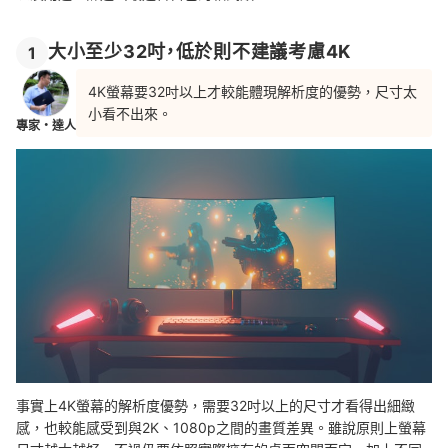
大小至少32吋，低於則不建議考慮4K
1
4K螢幕要32吋以上才較能體現解析度的優勢，尺寸太
小看不出來。
專家・達人
事實上4K螢幕的解析度優勢，需要32吋以上的尺寸才看得出細緻
感，也較能感受到與2K、1080p之間的畫質差異。雖說原則上螢幕