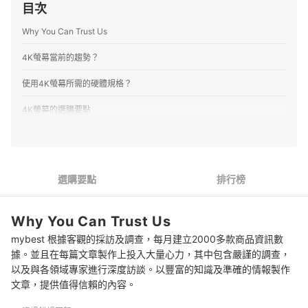
目次
Why You Can Trust Us
4K螢幕當前的趨勢？
使用4K螢幕所需的硬體規格？
4K螢幕的選購要點
1
大小至少32吋，低於則不建議考慮4K
2
玩遊戲優先選擇VA材質
選購要點
排行榜
3
傳輸介面有多組HDMI接孔更萬用
Why You Can Trust Us
4
沒有附加功能也沒關係
mybest 根據客觀的採訪及調查，每月建立2000多款商品資訊數
5
品牌挑選以色彩偏好切入
據。並且在每篇文章製作上投入大量心力，其中包含嚴謹的調查，
以及與各領域專家進行深度訪談。以豐富的知識及準確的情報製作
4K螢幕 推薦排行榜
文章，提供值得信賴的內容。
提高工作效率的薄型螢幕