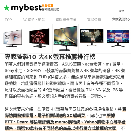
電腦螢幕
好物推薦服務
搜尋
專家監製10
TOP
3C電子・影音
電腦周邊設備
電腦螢幕
專家監製10 大4K螢幕推薦排行榜
隨著人們對畫質標準逐漸提高，ASUS華碩、acer宏碁、msi微星、
Sony索尼，GIGABYTE技嘉等品牌紛紛投入4K 螢幕的研發，4K 螢
幕細膩度約可來到 FHD 的4倍之多，無論是拿來連接電腦或是家用
遊戲機，均能獲得極佳的觀影體驗。而市面上有許多種不同價位、
尺寸以及面板類型的 4K螢幕類型，看著像是 TN、VA 以及 IPS 等
難懂的專有名詞，想必讓想入手的消費者看得一頭霧水。
這次就要來介紹一些購買 4K螢幕時需要注意的各項規格重點，將
實
際訪問熟知家電、電子相關知識的 3C編輯菜
。同時也會
根據
PTT、Dcard 等論壇評價及 momo購物網、Yahoo購物中心等平台
銷售，精選10款各有不同特色的商品以排行榜方式推薦給大家
，不