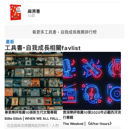
集團 | Excel 公式+函數職場專用超級辭典, 易習圖書 | Excel 資料處理
分析高手, 碁峰資訊 | Excel VBA實戰技巧｜金融數據×網路爬蟲
麻將書
10款
看更多工具書・自我成長推薦排行榜
最新
工具書・自我成長相關favlist
專業樂評推薦10張新生代女聲專輯
資深樂評推薦10張2020年必聽西洋流
行專輯
Billie Eilish | WHEN WE ALL FALL
ASLEEP
The Weeknd | 《After Hours》
在這個串流媒體興起的時代，人們