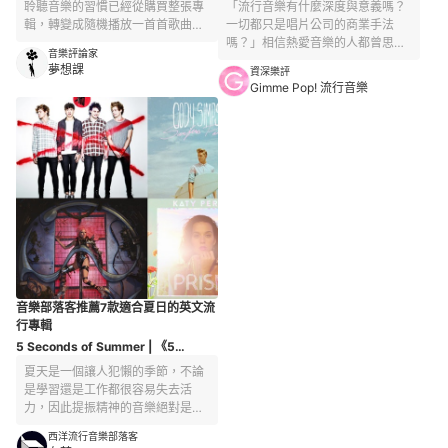
聆聽音樂的習慣已經從購買整張專
「流行音樂有什麼深度與意義嗎？
輯，轉變成隨機播放一首首歌曲。
一切都只是唱片公司的商業手法
然而，專輯仍有著單曲無法比擬的
嗎？」相信熱愛音樂的人都曾思考
音樂評論家
魅力，當你從頭到尾地仔細聽過一
過類似的問題。 為此，我們嘗試挖
夢想課
資深樂評
遍，就會發現它其實就和一部電影
掘出歌曲背後的故事，將藝術家藉
Gimme Pop! 流行音樂
一樣，有著一定的脈絡和敘事邏
由專輯表達出的經歷與故事，以主
輯，並潛藏著細膩的情緒與獨到的
題文章的方式帶動讀者們去探索和
見解。 就讓我們一起進入音樂的的
思考，並達到娛樂大眾的目的。
世界，沈浸於跌宕起伏的情感與千
迴百折的故事，聽聽這十張當紅新
生代女聲所發行的西洋專輯吧！
音樂部落客推薦7款適合夏日的英文流
行專輯
5 Seconds of Summer | 《5
Seconds of Summer》
夏天是一個讓人犯懶的季節，不論
是學習還是工作都很容易失去活
力，因此提振精神的音樂絕對是不
可或缺的。以下精選七張適合夏日
西洋流行音樂部落客
聆聽的英文流行專輯，就讓輕快的