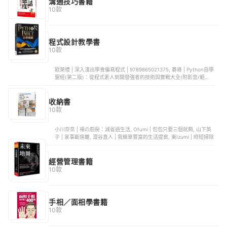
溝通技巧書籍
10款
程式設計教學書
10款
歐萊禮 | 深入淺出學會編寫程式 | 9789865021375, 碁峰 | Python自學
聖經(第二版)：從程式素人到開發強者的技術與實戰大全(附影音/範例程
式) | 9789865028060, 國立臺灣大學出版中心 | 由片語學習C程式設計
（第二版） | 9863503576, 深智數位股份有限公司 | Java最強入門邁
向頂尖高手之路：王者歸來(第二版)全彩版 | 9789865501587, 旗標圖
收納書
書 | 白話演算法！ 培養程式設計的邏輯思考 | 9789863126546
10款
小川奈奈 | 禪の廚房：減省過生活, Ofumi | 包包只要三個就夠, 山下英
子 | 家事斷捨離, 澀谷直人 | 我簡單豐富的生活提案, 東Izumi | 時短掃除
經營管理書籍
10款
手相／面相學書籍
10款