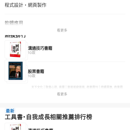
程式設計・網頁製作
軟體應用
看更多
熱搜排行
溝通技巧書籍
10款
股票書籍
10款
天下文化 | 致富心態, 高寶 | 富爸爸窮爸爸, 商業周刊 | 持續買進, 商業周
刊 | 窮查理的普通常識, 金尉 | 活用技術分析寶典
看更多
最新
工具書・自我成長相關推薦排行榜