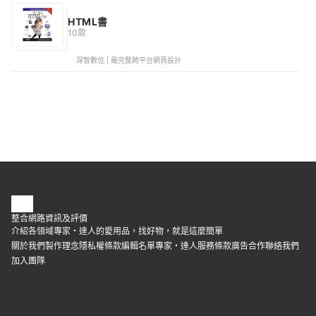
HTML書
10款
深智數位 | 最完整跨平台網頁設計
整合網路資訊及評價
介紹各領域專家・達人的愛用品，找好物，就是這麼簡單
關於我們
製作理念
隱私權條款
編輯名單
專家・達人
服務條款
廣告合作
聯絡我們
加入團隊