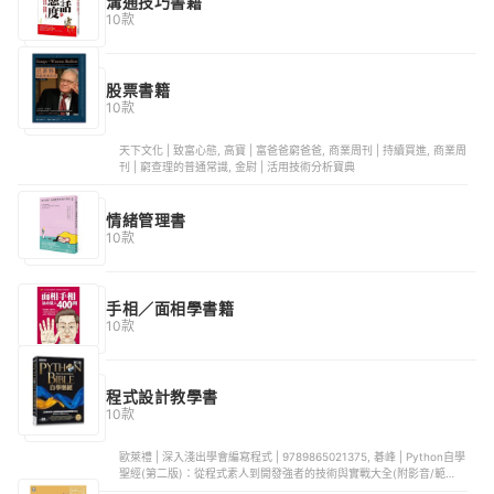
溝通技巧書籍
10款
股票書籍
10款
天下文化 | 致富心態, 高寶 | 富爸爸窮爸爸, 商業周刊 | 持續買進, 商業周
刊 | 窮查理的普通常識, 金尉 | 活用技術分析寶典
情緒管理書
10款
手相／面相學書籍
10款
程式設計教學書
10款
歐萊禮 | 深入淺出學會編寫程式 | 9789865021375, 碁峰 | Python自學
聖經(第二版)：從程式素人到開發強者的技術與實戰大全(附影音/範例程
式) | 9789865028060, 國立臺灣大學出版中心 | 由片語學習C程式設計