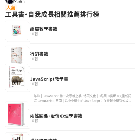
布萊n
節奏和洗腦的曲風幫你暢快消暑、
人氣
打起精神吧！
工具書・自我成長相關推薦排行榜
編織教學書籍
10款
行銷書籍
10款
JavaScript教學書
10款
碁峰 | JavaScript 第一次學就上手, 博碩文化 | 0陷阱 0誤解 8天重新認
識 JavaScript, 五南 | 給中小學生的 JavaScript：在樂趣中學程式設計,
博碩文化 | JavaScript 概念三明治, 碁峰 | Python x Excel VBA x
JavaScript 網路爬蟲 x 實戰演練
兩性關係・愛情心理學書籍
10款