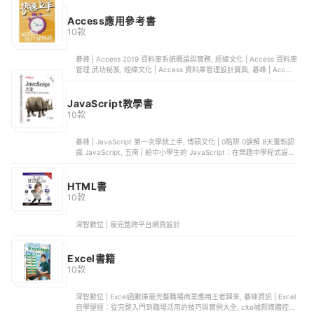
（第二版） | 9863503576, 深智數位股份有限公司 | Java最強入門邁
向頂尖高手之路：王者歸來(第二版)全彩版 | 9789865501587, 旗標圖
Access應用參考書
書 | 白話演算法！ 培養程式設計的邏輯思考 | 9789863126546
10款
碁峰 | Access 2019 資料庫系統概論與實務, 經緯文化 | Access 資料庫
管理 武功祕笈, 經緯文化 | Access 資料庫管理設計寶典, 碁峰 | Access
2019 嚴選教材！資料庫建立・管理・應用, 經瑋文化 | 精彩 Access
2016 全方位應用
JavaScript教學書
10款
碁峰 | JavaScript 第一次學就上手, 博碩文化 | 0陷阱 0誤解 8天重新認
識 JavaScript, 五南 | 給中小學生的 JavaScript：在樂趣中學程式設計,
博碩文化 | JavaScript 概念三明治, 碁峰 | Python x Excel VBA x
JavaScript 網路爬蟲 x 實戰演練
HTML書
10款
深智數位 | 最完整跨平台網頁設計
Excel書籍
10款
深智數位 | Excel函數庫最完整職場商業應用王者歸來, 碁峰資訊 | Excel
自學聖經：從完整入門到職場活用的技巧與實例大全, cite城邦媒體控股