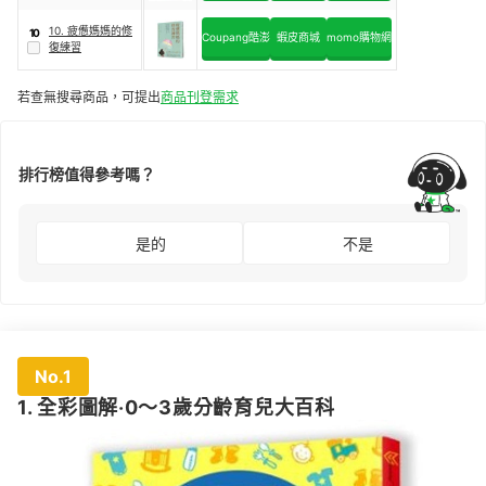
子更優質的學習型
大腦
10. 疲憊媽媽的修
10
Coupang酷澎
蝦皮商城
momo購物網
復練習
若查無搜尋商品，可提出
商品刊登需求
排行榜值得參考嗎？
是的
不是
No.1
1. 全彩圖解‧0～3歲分齡育兒大百科