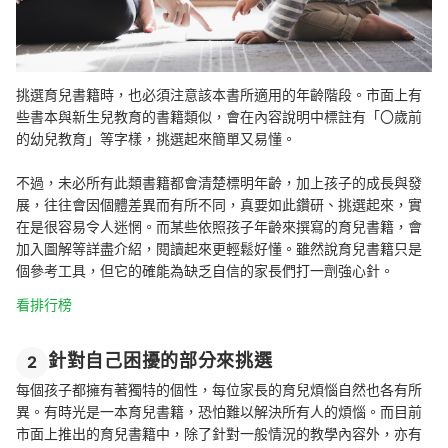
挑選育兒書籍時，也必須注意該本書所適用的年齡階段。市面上有
些書本與新生兒教育的書籍類似，會在內容說明中標註有「〇歲前
的幼兒教育」等字樣，挑選起來簡單又易懂。
不過，未必所有此類書籍都會清楚標明年齡，加上孩子的成長與發
展，往往會因個體差異而有所不同，真要如此鑽研、挑選起來，實
在是很容易令人迷惘。而某些依照孩子年齡來撰寫的育兒書籍，會
加入圖解等詳盡介紹，閱讀起來更輕鬆好懂。雖然說育兒書籍只是
個參考工具，但它的確能為缺乏自信的家長們打一劑強心針。
看排行榜
針對自己困擾的部分來挑選
2
每個孩子都擁有著獨特的個性，每位家長的育兒煩惱自然也各有所
異。有時光是一本育兒書籍，恐怕難以解決所有人的煩惱。而目前
市面上推出的育兒書籍中，除了針對一般情況的教學內容外，亦有