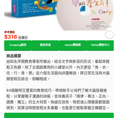
來源：
books.com.tw
參考價格
$316
低價位
Coupang酷澎
蝦皮商城
momo購物網
Yahoo購物中心
商品摘要
由知名早期教育專家所推出，結合文字與影音的形式，看起來輕
鬆又有趣。除了五個超實用的小課堂以外，內文更從「食、衣、
住、行、育、樂」這六個生活面向詳盡解說，將日常生活與大腦
開發相互結合、相輔相成。
84個聰明又豐富的教育技巧，帶領新手父母們了解大腦發展進
程，以掌握親子溝通的訣竅，並培養孩子「規律、專注、正向、
適應、獨立」的五大特質。無論在技術、物質或心理層面都面面
俱到，就算沒時間查閱太多書籍，也能靠它輕鬆掌握正確觀念。