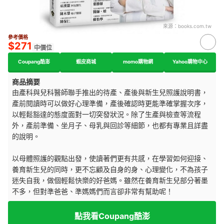
來源：
books.com.tw
參考價格
$271
中價位
Coupang酷澎
蝦皮商城
momo購物網
Yahoo購物中心
商品摘要
由產科與兒科醫師聯手推出的待產、產後與新生兒照護說明書，
產前閱讀時可以做好心理準備，產後確認時更能準確掌握次序，
以輕鬆豁達的態度面對一切突發狀況。除了生產與檢查等流程
外，產前準備、坐月子、母乳與回診等細節，也都有專業且詳盡
的說明。
以母體照護的觀點出發，使讀著們更有共感，在學習如何迎接、
養育新生兒的同時，更不忘顧及自身的身、心理變化，不為孩子
迷失自我，做個輕鬆快樂的好爸媽。雖然在養育新生兒部分著墨
不多，但對準爸爸、準媽媽們而言卻非常有幫助呢！
點我看Coupang酷澎