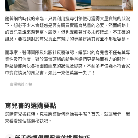
隨著網路時代的來臨，只要利用搜尋引擎便可獲得大量資訊的狀況
下，想必不少人會疑惑是否有購買實體育兒書的必要。然而網路上
的資訊雖說來源豐富、廣泛，但也混雜著許多未經確認、不正確的
訊息，要找到對於育兒真正有幫助的專業建議其實並不那麼容易。
而專家、醫師團隊及出版社反覆確認、編纂出的育兒書不僅有其專
業性及可信度，對於毫無頭緒的新手爸媽們更是強而有力的夥伴，
輕鬆便能解決各種圖如而來的狀況及疑惑。不妨多準備幾本符合家
中寶寶情況的育兒書，如此一來便萬無一失了！
資訊錯誤回報
育兒書的選購要點
選購育兒書籍時，究竟應該從何開始著手呢？首先，就讓我們一起
來看看幾個挑選秘訣吧。