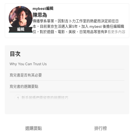
mybest編輯
陳思為
傳播學系畢業，因對吉卜力工作室的熱愛而決定前往日
本，目前東京生活邁入第5年。加入 mybest 後擔任編輯職
編輯
位，對於遊戲、電影、美妝、日常用品等皆有興趣及研究
看更多內容
熱忱，希望能透過對自身的鞭策將最值得信賴的資訊傳遞
給讀者。
陳思為的簡介
目次
Why You Can Trust Us
育兒書是否有其必要
育兒書的選購要點
1
新手爸媽們需留意的挑選技巧
2
針對自己困擾的部分來挑選
3
育兒不是媽媽一個人的責任，爸爸也該好好努力
選購要點
排行榜