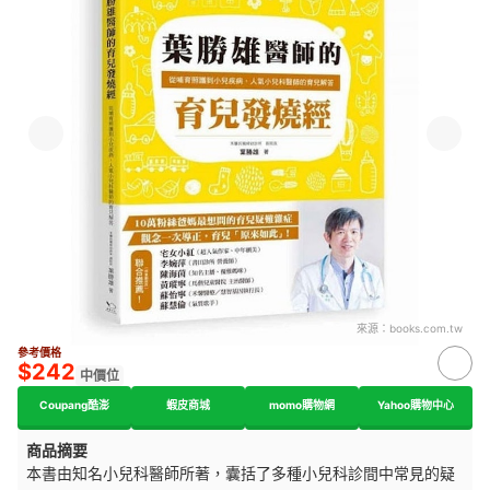
來源：
books.com.tw
參考價格
$242
中價位
Coupang酷澎
蝦皮商城
momo購物網
Yahoo購物中心
商品摘要
本書由知名小兒科醫師所著，囊括了多種小兒科診間中常見的疑