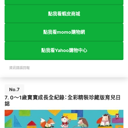
點我看蝦皮商城
點我看momo購物網
點我看Yahoo購物中心
資訊錯誤回報
No.7
7. 0～1歲寶寶成長全紀錄：全彩精裝珍藏版育兒日
誌