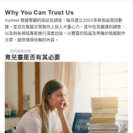
4
即時又方便的電子書也是好選擇
Why You Can Trust Us
推薦十大育兒書人氣排行榜
mybest 根據客觀的採訪及調查，每月建立2000多款商品資訊數
育兒書籍帶給我們的啟發
據。並且在每篇文章製作上投入大量心力，其中包含嚴謹的調查，
以及與各領域專家進行深度訪談。以豐富的知識及準確的情報製作
總結
文章，提供值得信賴的內容。
資訊錯誤回報
育兒書是否有其必要