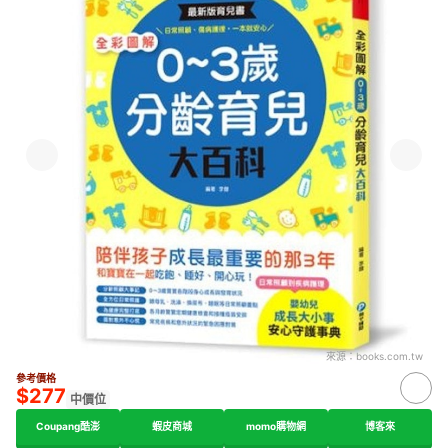
來源：
books.com.tw
參考價格
$277
中價位
Coupang酷澎
蝦皮商城
momo購物網
博客來