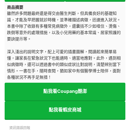
商品摘要
雖然許多問題最終還是得交由醫生判斷，但具備良好的基礎知
識，才能及早把握就診時機，並準確描述病徵，迅速進入狀況。
本書中除了收錄有多種常見病徵外，還囊括不少如噎住、燙傷、
跌倒等意外的處理措施，以及小兒用藥的基本常識、居家照護的
要訣提示等。
深入淺出的說明文字，配上可愛的插畫圖解，閱讀起來簡單易
懂，讓家長在緊急狀況下也能適時、適當地應對。此外，遇到相
似病徵時，還可以透過書中的類似症狀比對說明，清楚辨別當下
情形。一書在手，隨時查閱，猶如家中有個醫學博士陪伴，面對
各種狀況不再手足無措！
點我看Coupang酷澎
點我看蝦皮商城
資訊錯誤回報