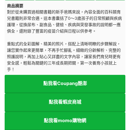
商品摘要
對於從未購買過相關書籍的新手爸媽來說，內容全面的百科類育
兒書籍則非常合適。這本書囊括了0～3歲孩子的日常照顧與疾病
護理，從換尿布、副食品、健檢、疾病與突發事故的說明都一應
俱全，還附錄了豐富的疫苗介紹與日程以供參考。
重點式的全彩圖解、精美的照片，搭配上清晰明瞭的步驟解說，
讓您實作起來更簡單，不再手忙腳亂。細緻的分齡解析、完整的
照護說明，再加上貼心又詳盡的文字內容，讓家長們育兒時更有
安全感，輕鬆為關鍵的三年成長期把關，第一次養育小孩就上
手！
點我看Coupang酷澎
點我看蝦皮商城
點我看momo購物網