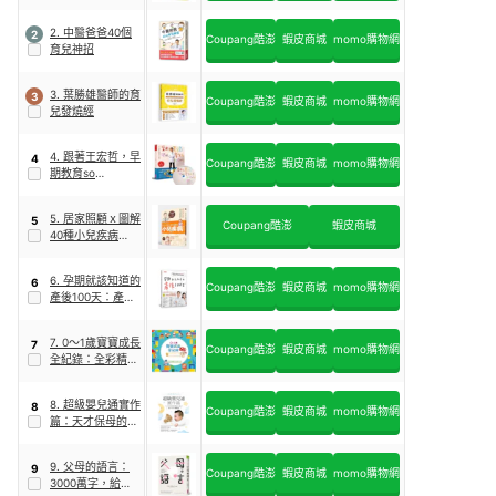
2. 中醫爸爸40個
2
Coupang酷澎
蝦皮商城
momo購物網
育兒神招
3. 葉勝雄醫師的育
3
Coupang酷澎
蝦皮商城
momo購物網
兒發燒經
4. 跟著王宏哲，早
4
Coupang酷澎
蝦皮商城
momo購物網
期教育so
easy！：0～3歲
Baby聰明帶的84
5. 居家照顧ｘ圖解
5
個技巧 影音書
Coupang酷澎
蝦皮商城
40種小兒疾病：日
本醫學博士教你判
斷症狀＋新手爸媽
6. 孕期就該知道的
6
Q&A
Coupang酷澎
蝦皮商城
momo購物網
產後100天：產婦
身心與新生兒照護
指南，陪妳做不完
7. 0～1歲寶寶成長
7
美的快樂媽媽
Coupang酷澎
蝦皮商城
momo購物網
全紀錄：全彩精裝
珍藏版育兒日誌
8. 超級嬰兒通實作
8
Coupang酷澎
蝦皮商城
momo購物網
篇：天才保母的零
到三歲E‧A‧S‧Y 育
兒法
9. 父母的語言：
9
Coupang酷澎
蝦皮商城
momo購物網
3000萬字，給孩