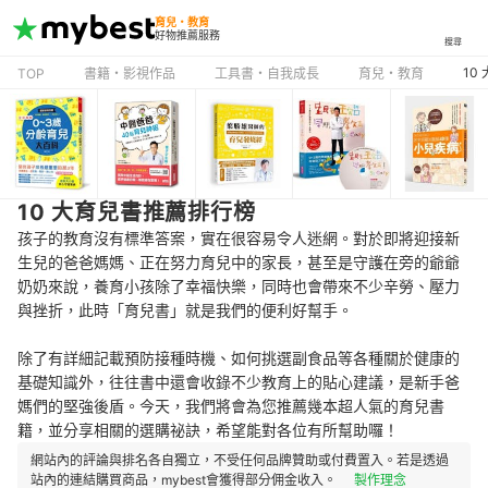
育兒・教育
好物推薦服務
搜尋
10
TOP
書籍・影視作品
工具書・自我成長
育兒・教育
10 大育兒書推薦排行榜
孩子的教育沒有標準答案，實在很容易令人迷網。對於即將迎接新
生兒的爸爸媽媽、正在努力育兒中的家長，甚至是守護在旁的爺爺
奶奶來說，養育小孩除了幸福快樂，同時也會帶來不少辛勞、壓力
與挫折，此時「育兒書」就是我們的便利好幫手。
除了有詳細記載預防接種時機、如何挑選副食品等各種關於健康的
基礎知識外，往往書中還會收錄不少教育上的貼心建議，是新手爸
媽們的堅強後盾。今天，我們將會為您推薦幾本超人氣的育兒書
籍，並分享相關的選購祕訣，希望能對各位有所幫助囉！
網站內的評論與排名各自獨立，不受任何品牌贊助或付費置入。若是透過
站內的連結購買商品，mybest會獲得部分佣金收入。
製作理念