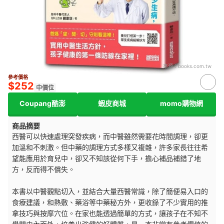
來源：
books.com.tw
參考價格
$252
中價位
Coupang酷澎
蝦皮商城
momo購物網
商品摘要
西醫可以快速處理突發疾病，而中醫雖然需要花時間調理，卻更
加溫和不刺激。但中藥的調理方式多樣又複雜，許多家長往往希
望能應用於育兒中，卻又不知該從何下手，擔心補品補錯了地
方，反而得不償失。
本書以中醫觀點切入，並結合大量西醫常識，除了簡便易入口的
食療建議，和熱敷、藥浴等中藥秘方外，更收錄了不少實用的推
拿技巧與按摩穴位。在家也能透過簡單的方式，讓孩子在不知不