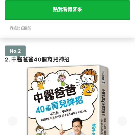
點我看博客來
資訊錯誤回報
No.2
2. 中醫爸爸40個育兒神招