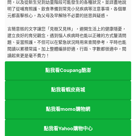
問，以及從新生兒到幼童階段可能發生的各種狀況。並詳盡地說
明了從哺育照護、飲食準備到常見小兒疾病等注意事項，各個單
元都直擊核心，為父母及早解除不必要的迷思與疑惑。
言簡意賅的文字讓您「見樹又見林」，避開生活上的健康隱憂，
建立良好的育兒觀念，遇到惱人疾病時也能以正確的方式釐清問
題、妥當照護。不但可以在緊急狀況時用來查閱參考，平時也能
閱讀以累積常識。加上整體編排舒適，行距、字數都很適中，閱
讀起來更是毫不費力！
點我看Coupang酷澎
點我看蝦皮商城
點我看momo購物網
點我看Yahoo購物中心