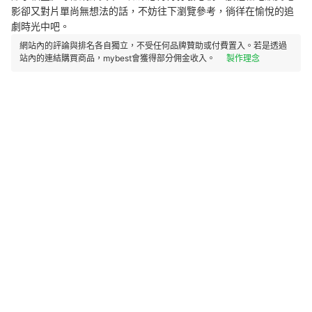
影卻又對片單尚無想法的話，不妨往下瀏覽參考，徜徉在愉悅的追
劇時光中吧。
網站內的評論與排名各自獨立，不受任何品牌贊助或付費置入。若是透過
站內的連結購買商品，mybest會獲得部分佣金收入。
製作理念