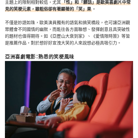
主題上的限制相對較低，尤其
「性」和「髒話」是歐美喜劇片中常
見的笑梗元素，雖粗俗卻有著顯著的「笑」果
。
不僅是妙語如珠，歐美演員獨有的語氣和搞笑橋段，也可讓亞洲觀
眾體會不同國情的幽默，而能往各方面聯想、發揮創意且具突破性
的題材也值得期待。如《亞歷山大衰到家》、《愛情限時簽》等皆
是推薦作品，對於想好好宣洩大笑的人來說想必極具吸引力。
亞洲喜劇電影：熟悉的笑梗風味