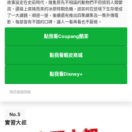
故事設定在史前時代，幾隻原先不相識的動物們不但撿到人類嬰
孩，還碰上席捲而來的冰原時期危機，該如何在逆境下生存便成
了一大課題。順道一提，後續還有推出四集續集及一集外傳電
影，每部皆有不錯的口碑，讓人一看再看也不厭倦。
點我看Coupang酷澎
點我看蝦皮商城
點我看Disney+
資訊錯誤回報
No.5
實習大叔