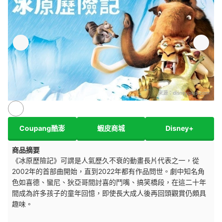
來源：
disneyplus.com
Coupang酷澎
蝦皮商城
Disney+
商品摘要
《冰原歷險記》可謂是人氣歷久不衰的動畫長片代表之一，從
2002年的首部曲開始，直到2022年都有作品問世。劇中知名角
色如喜德、蠻尼、狄亞哥間討喜的鬥嘴、搞笑橋段，在這二十年
間成為許多孩子的童年回憶，即使長大成人後再回頭觀賞仍頗具
趣味。