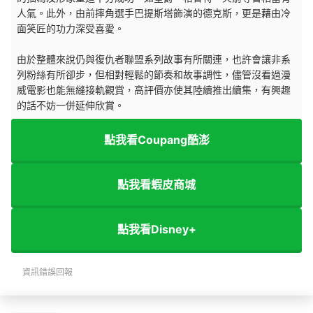
人氣。此外，由前摔角選手巴提斯塔飾演的德克斯，更是藉由冷
面笑匠的功力深受喜愛。
由於整體來說仍與復仇者聯盟系列故事有所關連，也許會讓非系
列粉絲有所卻步，但相對輕鬆的節奏和故事調性，儘管沒看過漫
威電影也能無縫接軌觀賞，高評價亦使其陸續推出續集，有興趣
的話不妨一併延伸欣賞。
點我看Coupang酷澎
點我看蝦皮商城
點我看Disney+
資訊錯誤回報