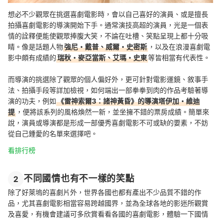
想必不少觀眾在挑選喜劇電影時，會以自己喜好的演員、或是擅長
拍攝喜劇電影的導演開始下手。通常演技高超的演員，光是一個表
情的詮釋便能使觀眾捧腹大笑，不論在吐槽、笑點呈現上都十分吸
睛。像是話題人物
強尼・戴普、威爾・史密斯
，以及在浪漫喜劇電
影中頗有成績的
瑞秋・麥亞當斯、艾瑪・史東
等皆相當有代表性。
而導演的挑選除了觀眾的個人偏好外，更可針對電影運鏡、敘事手
法、拍攝手段等詳加檢視，如何端出一部拳拳到肉的作品考驗著導
演的功夫，例如
《雷神索爾3：諸神黃昏》的導演塔伊加・維迪
提
，便將該系列的風格煥然一新，並坐擁不錯的票房成績。簡單來
說，演員或導演都是形成一部優秀喜劇電影不可或缺的要素，不妨
從自己鍾愛的名單來選擇吧。
看排行榜
不同國情也有不一樣的笑點
2
除了好萊塢的喜劇片外，世界各國也都有產出不少品質不錯的作
品，尤其喜劇電影相當容易跨越國界，並為全球各地的影迷所觀賞
及喜愛，有機會建議可多欣賞看看各國的喜劇電影，體驗一下國情