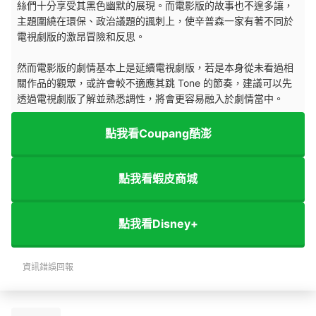
絲們十分享受其黑色幽默的展現。而電影版的故事也不遑多讓，
主題圍繞在環保、政治議題的諷刺上，使辛普森一家有著不同於
電視劇版的激昂冒險和反思。
然而電影版的劇情基本上是延續電視劇版，若是本身從未看過相
關作品的觀眾，或許會較不適應其跳 Tone 的節奏，建議可以先
透過電視劇版了解並熟悉調性，將會更容易融入於劇情當中。
點我看Coupang酷澎
點我看蝦皮商城
點我看Disney+
資訊錯誤回報