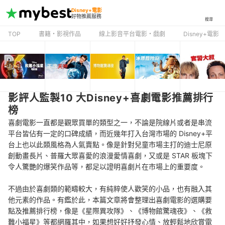
Disney+電影
好物推薦服務
搜尋
TOP
書籍・影視作品
線上影音平台電影・戲劇
Disney+電影
影評人監製10 大Disney+喜劇電影推薦排行
榜
喜劇電影一直都是觀眾買單的類型之一，不論是院線片或者是串流
平台皆佔有一定的口碑成績，而近幾年打入台灣市場的 Disney+平
台上也以此類風格為人氣賣點。像是針對兒童市場主打的迪士尼原
創動畫長片、普羅大眾喜愛的浪漫愛情喜劇，又或是 STAR 板塊下
令人驚艷的爆笑作品等，都足以證明喜劇片在市場上的重要度。
不過由於喜劇類的範疇較大，有純粹使人歡笑的小品，也有融入其
他元素的作品。有鑑於此，本篇文章將會整理出喜劇電影的選購要
點及推薦排行榜，像是《星際異攻隊》、《博物館驚魂夜》、《救
難小福星》等都網羅其中，如果想好好抒發心情、放輕鬆地欣賞電