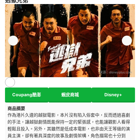
逃獄兄弟
來源：
disneyplus.com
Coupang酷澎
蝦皮商城
Disney+
商品摘要
作為港片久違的越獄電影，本片沒有陷入俗套中，反而透過喜劇
的手法，讓越獄劇情既能保持一定的緊張感，也能讓觀影人看得
輕鬆且投入。另外，其雖然是低成本電影，也非由天王等級的演
員主演，卻有著具深度的故事及劇情架構，角色描寫也十分到