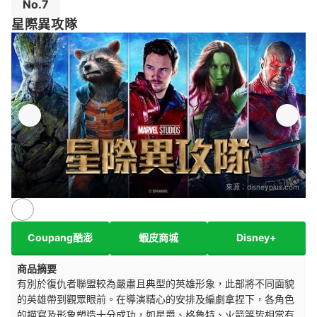
No.7
星際異攻隊
來源：
disneyplus.com
Coupang酷澎
蝦皮商城
Disney+
商品摘要
有別於復仇者聯盟較為嚴肅且典型的英雄形象，此部將不同面貌
的英雄帶到觀眾眼前。在導演精心的安排及編劇拿捏下，各角色
的描寫及形象塑造十分成功，如星爵、格魯特、火箭等皆相當有