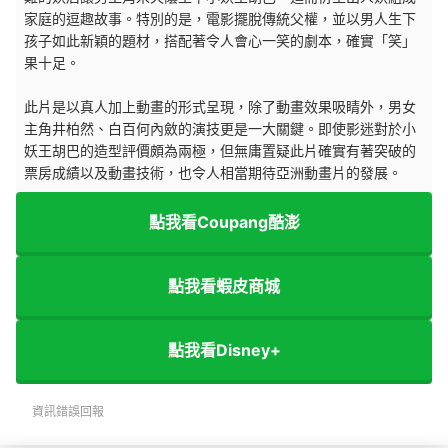
家庭的逗趣故事。特別的是，電影擺脫傳統父權，並以男人生下
孩子如此新穎的題材，搭配著令人會心一笑的劇本，確實「笑」
果十足。
此片是以真人加上動畫的形式呈現，除了動畫效果吸睛外，男女
主角井柏然、白百何內斂的演技更是一大關鍵。即使影迷對於小
妖王胡巴的造型評價頗為兩極，但無庸置疑此片確實有著突破的
票房成績以及動畫技術，也令人相當期待亞洲動畫片的發展。
點我看Coupang酷澎
點我看蝦皮商城
點我看Disney+
資訊錯誤回報