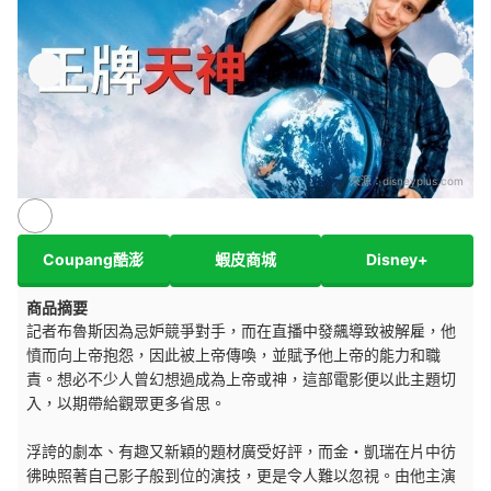
來源：
disneyplus.com
Coupang酷澎
蝦皮商城
Disney+
商品摘要
記者布魯斯因為忌妒競爭對手，而在直播中發飆導致被解雇，他
憤而向上帝抱怨，因此被上帝傳喚，並賦予他上帝的能力和職
責。想必不少人曾幻想過成為上帝或神，這部電影便以此主題切
入，以期帶給觀眾更多省思。
浮誇的劇本、有趣又新穎的題材廣受好評，而金・凱瑞在片中彷
彿映照著自己影子般到位的演技，更是令人難以忽視。由他主演