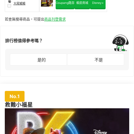
10
Coupang酷澎
蝦皮商城
Disney+
大尾鱸鰻
若查無搜尋商品，可提出
商品刊登需求
排行榜值得參考嗎？
是的
不是
No.1
救難小福星