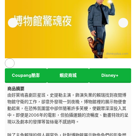
來源：
disneyplus.com
Coupang酷澎
蝦皮商城
Disney+
商品摘要
由好萊塢喜劇巨星班・史提勒主演，飾演失業的賴瑞找到夜間博
物館守衛的工作，卻意外發現一到夜晚，博物館裡的展示物便會
動起來，在恐怖氛圍當中卻伴隨著許多笑梗，使觀眾深深投入其
中。即便是2006年的電影，但拍攝運鏡的流暢度、動畫特效的呈
現以及劇本的發揮等皆絲毫不感過時。
除了主角賴瑞的個人描寫外，針對博物館展示物角色們的形象塑