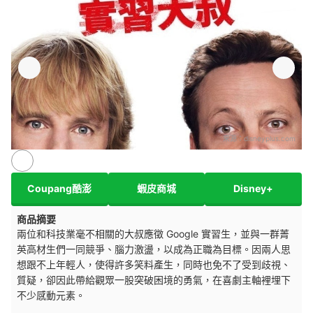
來源：
disneyplus.com
Coupang酷澎
蝦皮商城
Disney+
商品摘要
兩位和科技業毫不相關的大叔應徵 Google 實習生，並與一群菁
英高材生們一同競爭、腦力激盪，以成為正職為目標。因兩人思
想跟不上年輕人，使得許多笑料產生，同時也免不了受到歧視、
質疑，卻因此帶給觀眾一股突破困境的勇氣，在喜劇主軸裡埋下
不少感動元素。