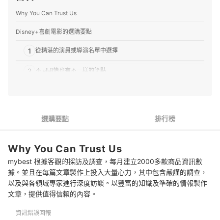
Why You Can Trust Us
Disney+喜劇電影的選購要點
1
從精湛的演員或導演名單中選擇
2
不同國情也有不一樣的笑點
3
動畫喜劇電影也別錯過
4
迪士尼原創電影更具獨特風味
選購要點
排行榜
推薦十大Disney+喜劇電影人氣排行榜
Why You Can Trust Us
專家解惑！選購Disney+喜劇電影的常見問題
mybest 根據客觀的採訪及調查，每月建立2000多款商品資訊數
Q：喜劇電影是否比較缺乏深度呢？
據。並且在每篇文章製作上投入大量心力，其中包含嚴謹的調查，
以及與各領域專家進行深度訪談。以豐富的知識及準確的情報製作
Q：是否每部Disney+上的喜劇電影都適合兒童呢？
文章，提供值得信賴的內容。
Q：該如何在Disney+上篩選喜劇電影呢？
資訊錯誤回報