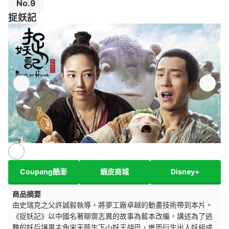
No.9
捉妖記
來源：
disneyplus.com
Coupang酷澎
蝦皮商城
Disney+
商品摘要
由史瑞克之父許誠毅執導，將夢工廠卓越的動畫技術帶到本片。
《捉妖記》以中國名著聊齋志異的故事為藍本改編，講述為了逃
難的妖后讓男主角宋天蔭生下小妖王胡巴，進而衍生出人妖組成