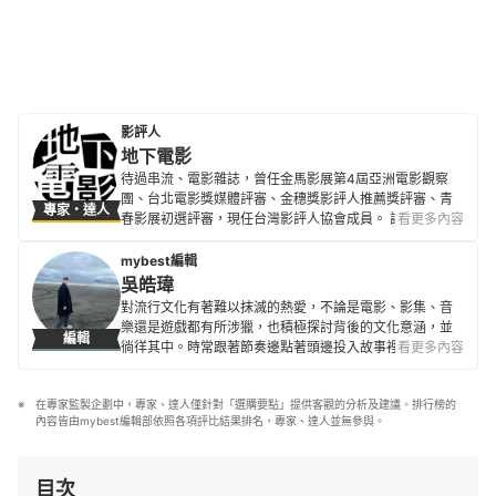
影評人
地下電影
待過串流、電影雜誌，曾任金馬影展第4屆亞洲電影觀察
團、台北電影獎媒體評審、金穗獎影評人推薦獎評審、青
專家・達人
春影展初選評審，現任台灣影評人協會成員。 評論文章散
看更多內容
見500輯、換日線、電影神搜、關鍵評論網、
CATCHPLAY+、Giloo紀實影音等各大媒體平台與紙本刊
mybest編輯
物。
吳皓瑋
地下電影的簡介
對流行文化有著難以抹滅的熱愛，不論是電影、影集、音
樂還是遊戲都有所涉獵，也積極探討背後的文化意涵，並
編輯
徜徉其中。時常跟著節奏邊點著頭邊投入故事裡頭，沒有
看更多內容
專業光環但也更沒有包袱。
吳皓瑋的簡介
在專家監製企劃中，專家、達人僅針對「選購要點」提供客觀的分析及建議。排行榜的
內容皆由mybest編輯部依照各項評比結果排名，專家、達人並無參與。
目次