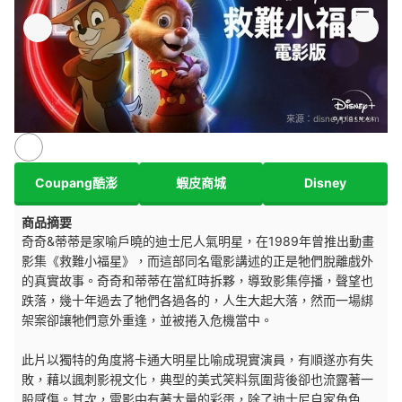
來源：
disneyplus.com
Coupang酷澎
蝦皮商城
Disney
商品摘要
奇奇&蒂蒂是家喻戶曉的迪士尼人氣明星，在1989年曾推出動畫
影集《救難小福星》，而這部同名電影講述的正是牠們脫離戲外
的真實故事。奇奇和蒂蒂在當紅時拆夥，導致影集停播，聲望也
跌落，幾十年過去了牠們各過各的，人生大起大落，然而一場綁
架案卻讓牠們意外重逢，並被捲入危機當中。
此片以獨特的角度將卡通大明星比喻成現實演員，有順遂亦有失
敗，藉以諷刺影視文化，典型的美式笑料氛圍背後卻也流露著一
股感傷。其次，電影中有著大量的彩蛋，除了迪士尼自家角色