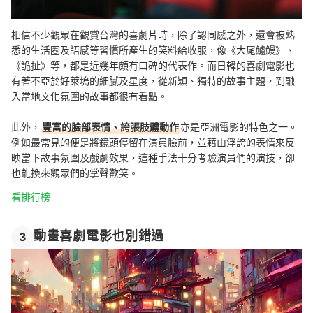
相信不少觀眾在觀賞台灣的喜劇片時，除了認同感之外，還會被熟
悉的生活圈及語感等習慣所產生的笑料給收服，像《大尾鱸鰻》、
《詭扯》等，都是近幾年頗有口碑的代表作。而日韓的喜劇電影也
有著不亞於好萊塢的細膩及星度，從新穎、獨特的故事主題，到融
入當地文化氛圍的故事都很有看點。
此外，
豐富的臉部表情、誇張肢體動作
亦是亞洲電影的特色之一。
例如最常見的便是將鏡頭停留在演員臉前，並藉由浮誇的表情來反
映當下故事氛圍及戲劇效果，這種手法十分考驗演員們的演技，卻
也能換來觀眾們的掌聲歡笑。
看排行榜
動畫喜劇電影也別錯過
3