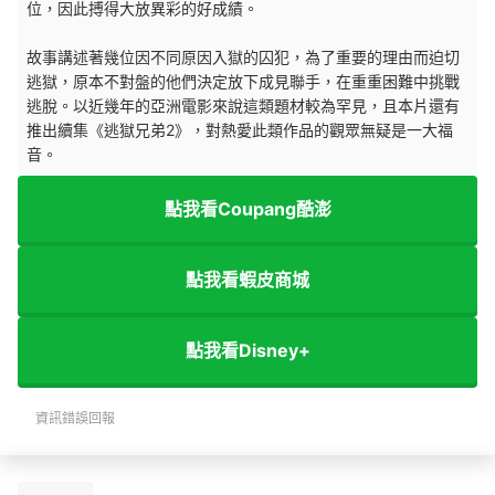
位，因此搏得大放異彩的好成績。
故事講述著幾位因不同原因入獄的囚犯，為了重要的理由而迫切
逃獄，原本不對盤的他們決定放下成見聯手，在重重困難中挑戰
逃脫。以近幾年的亞洲電影來說這類題材較為罕見，且本片還有
推出續集《逃獄兄弟2》，對熱愛此類作品的觀眾無疑是一大福
音。
點我看Coupang酷澎
點我看蝦皮商城
點我看Disney+
資訊錯誤回報