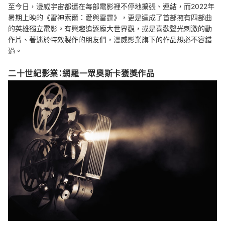
至今日，漫威宇宙都還在每部電影裡不停地擴張、連結，而2022年
暑期上映的《雷神索爾：愛與雷霆》，更是達成了首部擁有四部曲
的英雄獨立電影。有興趣追逐龐大世界觀，或是喜歡聲光刺激的動
作片、著迷於特效製作的朋友們，漫威影業旗下的作品想必不容錯
過。
二十世紀影業：網羅一眾奧斯卡獲獎作品