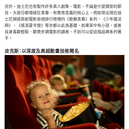
另外，迪士尼也有製作許多真人劇集、電影，不論是什麼類型的節
目，大部分都環繞在青春、有教育意義的核心上，例如常出現在迪
士尼頻道原創電影收視排行榜裡的《歌舞青春》系列、《少年魔法
師》、《搖滾夏令營》等亦都以此為基礎，如果家中有小孩，或者
自身喜歡輕鬆、歡樂步調電影的讀者，不妨可以從這個品牌系列著
手。
皮克斯：以深度及高超動畫技術聞名