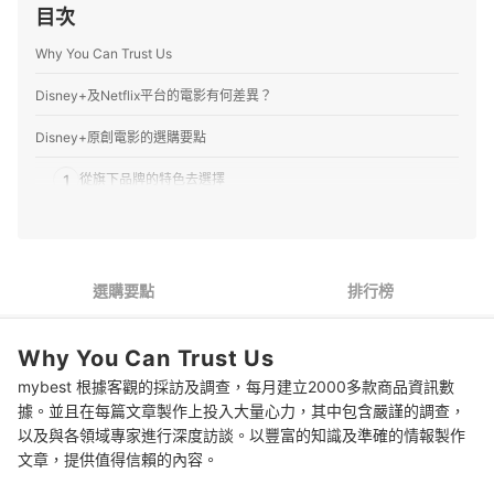
目次
Why You Can Trust Us
Disney+及Netflix平台的電影有何差異？
Disney+原創電影的選購要點
1
從旗下品牌的特色去選擇
2
從劇情類型選擇
3
改編作品不容小覷
選購要點
排行榜
4
參考獲獎的高評價作品
Why You Can Trust Us
推薦十大Disney+原創電影人氣排行榜
mybest 根據客觀的採訪及調查，每月建立2000多款商品資訊數
專家解惑！關於Disney+原創電影的常見問題
據。並且在每篇文章製作上投入大量心力，其中包含嚴謹的調查，
以及與各領域專家進行深度訪談。以豐富的知識及準確的情報製作
Q：Disney+上的原創電影都適合闔家觀賞嗎？
文章，提供值得信賴的內容。
Q：Disney+的原創電影定義為何？