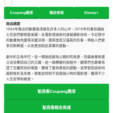
Coupang酷澎
蝦皮商城
Disney+
商品摘要
1994年推出的動畫版深植在許多人的心中，2019年的重拍讓迪
士尼迷們都相當雀躍。此電影透過新的虛擬攝影技術，令記憶中
的動畫角色變得活靈活現，還原度高又逼真的形象，帶給人們更
多的新鮮感，以及更加貼近真實的感動。
劇中的主角辛巴，從一開始逃避為父親的死負責，到最後重新建
立自信奪回自己的王國，這一路轉變的旅程中，觀眾們也跟著見
證了生離死別的場面、體會了愛與勇氣的感動，並學習到該如何
面對挫折及失敗，將能從短短不到兩個小時的電影裡，獲得不少
人生哲學和啟發。
點我看Coupang酷澎
點我看蝦皮商城