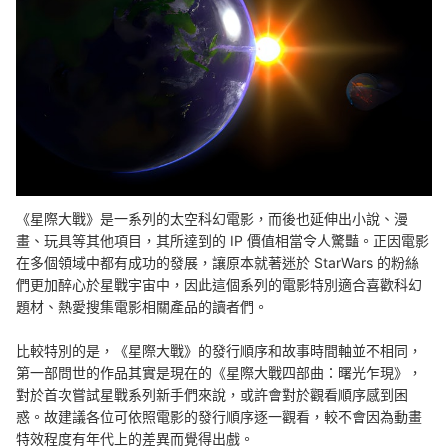
《星際大戰》是一系列的太空科幻電影，而後也延伸出小說、漫
畫、玩具等其他項目，其所達到的 IP 價值相當令人驚豔。正因電影
在多個領域中都有成功的發展，讓原本就著迷於 StarWars 的粉絲
們更加醉心於星戰宇宙中，因此這個系列的電影特別適合喜歡科幻
題材、熱愛搜集電影相關產品的讀者們。
比較特別的是，《星際大戰》的發行順序和故事時間軸並不相同，
第一部問世的作品其實是現在的《星際大戰四部曲：曙光乍現》，
對於首次嘗試星戰系列新手們來說，或許會對於觀看順序感到困
惑。故建議各位可依照電影的發行順序逐一觀看，較不會因為動畫
特效程度有年代上的差異而覺得出戲。