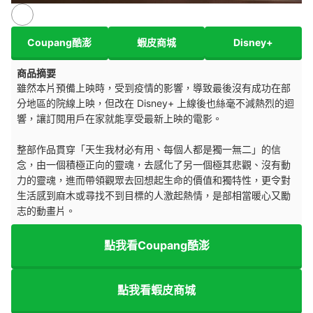
Coupang酷澎
蝦皮商城
Disney+
商品摘要
雖然本片預備上映時，受到疫情的影響，導致最後沒有成功在部
分地區的院線上映，但改在 Disney+ 上線後也絲毫不減熱烈的迴
響，讓訂閱用戶在家就能享受最新上映的電影。
整部作品貫穿「天生我材必有用、每個人都是獨一無二」的信
念，由一個積極正向的靈魂，去感化了另一個極其悲觀、沒有動
力的靈魂，進而帶領觀眾去回想起生命的價值和獨特性，更令對
生活感到麻木或尋找不到目標的人激起熱情，是部相當暖心又勵
志的動畫片。
點我看Coupang酷澎
點我看蝦皮商城