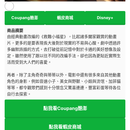
Coupang酷澎
蝦皮商城
Disney+
商品摘要
由經典動畫改編的《救難小福星》，比起諸多闔家觀賞的動畫
片，更多的是要表現長大後對於現實的不易與心酸。劇中透過許
多幽默詼諧的方式，去打破從前記憶中對於卡通的美好想像及設
定，雖然使用了跟以往不同的改編手法，卻也因為更貼近實際生
活而受到大人們的喜愛。
再者，除了主角奇奇與蒂蒂以外，電影中還有很多來自其他動畫
角色的身影，例如音速小子、美女與野獸、小姐與流氓、加菲貓
等等，都令觀眾們感到十分懷念又驚喜連連，豐富彩蛋等待各位
自行去探索。
點我看Coupang酷澎
點我看蝦皮商城