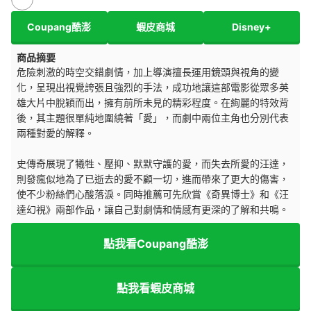
Coupang酷澎
蝦皮商城
Disney+
商品摘要
危險刺激的時空交錯劇情，加上導演擅長運用鏡頭與視角的變
化，呈現出視覺誇張且強烈的手法，成功地讓這部電影從眾多英
雄大片中脫穎而出，擁有前所未見的精彩程度。在絢麗的特效背
後，其主題很單純地圍繞著「愛」，而劇中兩位主角也分別代表
兩種對愛的解釋。
史傳奇展現了犧牲、壓抑、默默守護的愛，而失去所愛的汪達，
則發瘋似地為了已逝去的愛不顧一切，進而帶來了更大的傷害，
使不少粉絲們心酸落淚。同時推薦可先欣賞《奇異博士》和《汪
達幻視》兩部作品，讓自己對劇情和情感有更深的了解和共鳴。
點我看Coupang酷澎
點我看蝦皮商城