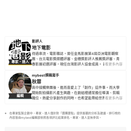
影評人
地下電影
待過串流、電影雜誌，曾任金馬影展第4屆亞洲電影觀察
團、台北電影獎媒體評審、金穗獎影評人推薦獎評審、青
專家・達人
春影展初選評審，現任台灣影評人協會成員。 評論文章散
看更多內容
見500輯、換日線、電影神搜、關鍵評論網、
CATCHPLAY+、Giloo紀實影音等各大媒體平台與紙本刊
mybest撰稿寫手
物。
秋蓉
地下電影的簡介
高中接觸樂團後，進而喜愛上了「創作」這件事。而大學
開始對拍攝影片產生興趣，在劇組裡通常擔任導演、剪輯
編輯
職位。熱愛分享創作的同時，也希望能帶給世界一些些不
看更多內容
一樣的價値觀， 期望未來可以一直創作、寫作下去。
秋蓉的簡介
在專家監製企劃中，專家、達人僅針對「選購要點」提供客觀的分析及建議。排行榜的
內容皆由mybest編輯部依照各項評比結果排名，專家、達人並無參與。