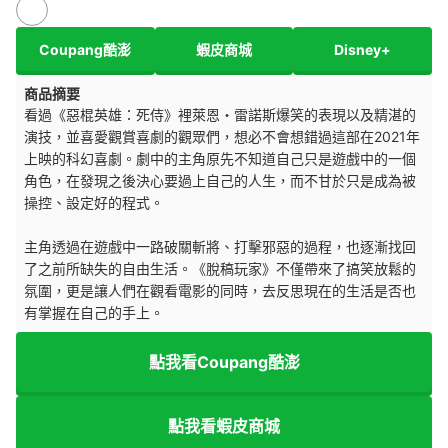
Coupang酷澎
蝦皮商城
Disney+
商品摘要
看過《惡棍英雄：死侍》裡萊恩・雷諾斯爆笑的表現以及精湛的
演技，並喜愛觀賞喜劇的觀眾們，想必不會想錯過這部在2021年
上映的科幻喜劇。劇中的主角原先不知道自己只是遊戲中的一個
角色，在發現之後決心要過上自己的人生，而不甘於只是成為被
操控、設定好的程式。
主角透過在遊戲中一路破關斬將、打擊邪惡的過程，也逐漸找回
了之前所缺失的自由生活。《脫稿玩家》不僅帶來了搞笑放鬆的
氛圍，更是讓人們在觀看電影的同時，去反思現在的生活是否也
有掌握在自己的手上。
點我看Coupang酷澎
點我看蝦皮商城