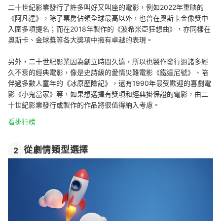
二十世紀影業發行了許多叫好又叫座的電影，例如2022年重映的
《阿凡達》，除了票房佔領全球最高以外，也曾在奧斯卡金像獎中
入圍多項提名；而在2018年製作的《波希米亞狂想曲》，亦同樣在
奧斯卡、金球獎等各大獎項中擁有卓越的表現。
另外，二十世紀影業因為創立時間久遠，所以也製作發行過諸多經
久不衰的經典電影，像是史詩級的愛情災難電影《鐵達尼號》、陪
伴過多數人童年的《冰原歷險記》，還有1990年最受歡迎的喜劇電
影《小鬼當家》等，如果想選擇有獎項和經典掛保證的電影，由二
十世紀影業發行或製作的作品將很值得納入考慮。
看排行榜
從劇情類型選擇
2