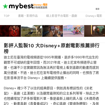
Disney+電影
好物推薦服務
搜尋
TOP
書籍・影視作品
線上影音平台電影・戲劇
Disney+電影
影評人監製10 大Disney+原創電影推薦排行
榜
迪士尼在臺灣的電視頻道從1995年開播，是許多1990年代出生的
觀眾不可或缺的童年回憶，而2021年底，迪士尼宣布頻道停止營
運，也讓不少忠實觀眾因為無法再於電視上看到喜歡的動畫而感到
萬分遺憾。不過，迪士尼在宣布電視停止播出的同時，也預告了將
在影音串流平台 Disney+ 上繼續提供服務。
Disney+ 裡少不了以往的經典節目，例如具有標誌性的《米老
鼠》、喜劇《孟漢娜》以及觀眾最熟知的公主系列等等，除此之外
也陸續增加了許多新電影片單，像是最新上線的真人版《木偶奇遇
記》、動畫喜劇《青春養成記》、奇幻喜劇《靈魂急轉彎》、及英