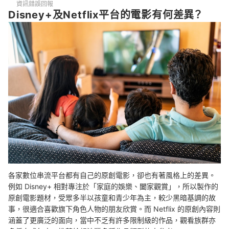
資訊錯誤回報
Disney+及Netflix平台的電影有何差異？
Q：Disney+上的電影都是從電影院下檔的作品嗎？
總結
各家數位串流平台都有自己的原創電影，卻也有著風格上的差異。
例如 Disney+ 相對專注於「家庭的娛樂、闔家觀賞」，所以製作的
原創電影題材，受眾多半以孩童和青少年為主，
較少黑暗基調的故
事，很適合喜歡旗下角色人物的朋友欣賞
。而 Netflix 的原創內容則
涵蓋了更廣泛的面向，當中不乏有許多限制級的作品，觀看族群亦