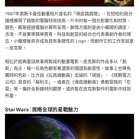
1987年奧斯卡最佳動畫短片提名的「頑皮跳跳燈」，在短短的兩分
鐘裡展現了極致的電腦特效技術，片中的每一個光影變化和材質、
顏色，都是經過電腦計算所呈現。劇情方面則是由小檯燈的調皮、
活潑、不放棄等精神貫穿，科技和創意的結合也代表著創作者的理
念，小檯燈後來亦成為具有象徵性的 Logo，而創作它的工作室就是
－皮克斯。
相比於經典童話故事再製成的動畫電影，皮克斯的作品多以「創
新」為主，每一位角色都有著濃厚的情感和創意性，故事上也帶有
獨特的色彩，比方說《玩具總動員》忠誠的「胡迪」、《怪獸電力
公司》善良的「蘇利文」、或者在《海底總動員》勇敢冒險的「尼
莫」等，偏好全新題材的觀眾，或許能在皮克斯製作的電影中找到
所愛。
StarWars：席捲全球的星戰魅力