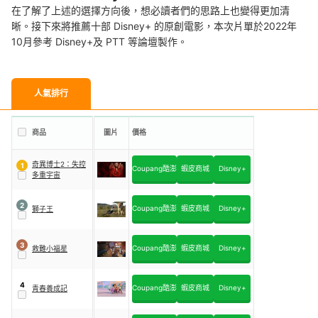
在了解了上述的選擇方向後，想必讀者們的思路上也變得更加清
晰。接下來將推薦十部 Disney+ 的原創電影，本次片單於2022年
10月參考 Disney+及 PTT 等論壇製作。
人氣排行
商品
圖片
價格
奇異博士2：失控
1
Coupang酷澎
蝦皮商城
Disney+
多重宇宙
2
Coupang酷澎
蝦皮商城
Disney+
獅子王
3
Coupang酷澎
蝦皮商城
Disney+
救難小福星
4
Coupang酷澎
蝦皮商城
Disney+
青春養成記