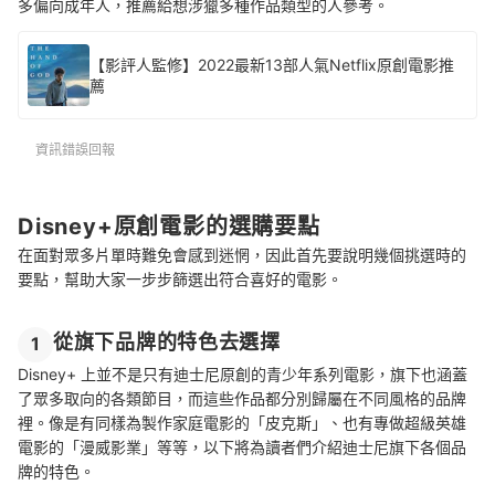
多偏向成年人，
推薦給想涉獵多種作品類型的人參考
。
【影評人監修】2022最新13部人氣Netflix原創電影推
薦
資訊錯誤回報
Disney+原創電影的選購要點
在面對眾多片單時難免會感到迷惘，因此首先要說明幾個挑選時的
要點，幫助大家一步步篩選出符合喜好的電影。
從旗下品牌的特色去選擇
1
Disney+ 上並不是只有迪士尼原創的青少年系列電影，旗下也涵蓋
了眾多取向的各類節目，而這些作品都分別歸屬在不同風格的品牌
裡。像是有同樣為製作家庭電影的「皮克斯」、也有專做超級英雄
電影的「漫威影業」等等，以下將為讀者們介紹迪士尼旗下各個品
牌的特色。