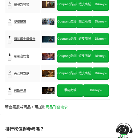
5
Coupang酷澎
蝦皮商城
Disney+
靈魂急轉彎
6
Coupang酷澎
蝦皮商城
Disney+
脫稿玩家
7
Coupang酷澎
蝦皮商城
Disney+
尚氣與十環傳奇
8
Coupang酷澎
蝦皮商城
Disney+
可可夜總會
9
Coupang酷澎
蝦皮商城
Disney+
美女與野獸
10
蝦皮商城
Disney+
巴斯光年
若查無搜尋商品，可提出
商品刊登需求
排行榜值得參考嗎？