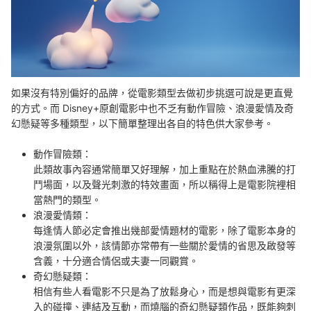
如果沒有特別偏好的品牌，從電影類型去做初步挑選可說是更直覺
的方式。而 Disney+原創電影中也不乏有動作冒險、浪漫愛情及奇
幻懸疑等多種類型，以下簡單整理出各自的特色供大家參考。
動作冒險類：
此類故事內容通常簡單又好理解，加上重點在於熱血沸騰的打
鬥場面，以及聲光刺激的特效畫面，所以稱得上是電影院裡相
當熱門的類型。
浪漫愛情類：
每逢情人節必定會推出幾部愛情題材的電影，除了電影本身的
浪漫氛圍以外，該情節亦常帶有一些關於愛情的省思及啟發等
含義，十分適合情侶或夫妻一同觀賞。
奇幻懸疑類：
相信有些人看電影不只是為了放鬆身心，而是想與電影有更深
入的碰撞、連結及互動，而燒腦的奇幻懸疑類作品，既能夠刺