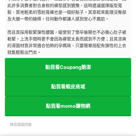
此許多消費者對合身款的褲型感到猶豫，這時建議選擇版型寬
鬆、質地輕柔的雪紡寬褲也是一個好點子。其穿起來能隱沒臀部
及大腿一帶的線條，任何動作都讓人感到安心不尷尬。
而且其採用鬆緊彈性腰圍，縱使到了懷孕後期也不必擔心肚子被
勒緊，上洗手間時更不會因為褲管太長而感到不方便；且其涼爽
的滑面材質非常適合怕熱的孕媽咪，只要簡單搭配有彈性的上衣
就能輕鬆出門去。
點我看Coupang酷澎
點我看蝦皮商城
點我看momo購物網
資訊錯誤回報