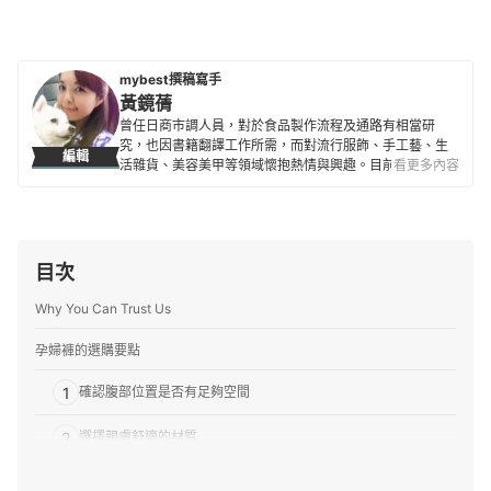
mybest撰稿寫手
黃鏡蒨
曾任日商市調人員，對於食品製作流程及通路有相當研
究，也因書籍翻譯工作所需，而對流行服飾、手工藝、生
編輯
活雜貨、美容美甲等領域懷抱熱情與興趣。目前為專職翻
看更多內容
譯人員。
黃鏡蒨的簡介
目次
Why You Can Trust Us
孕婦褲的選購要點
1
確認腹部位置是否有足夠空間
2
選擇親膚舒適的材質
3
產後可繼續穿著的款式也相當划算