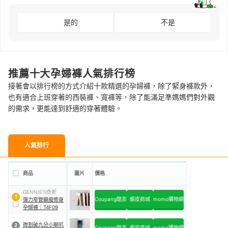
是的
不是
推薦十大孕婦褲人氣排行榜
接著會以排行榜的方式介紹十款精選的孕婦褲，除了緊身褲款外，
也有適合上班穿著的西裝褲、寬褲等，除了能滿足準媽媽們對外觀
的需求，更能達到舒適的穿著體驗。
人氣排行
商品
圖片
價格
GENNIE'S奇妮
1
Coupang酷澎
蝦皮商城
momo購物網
彈力窄管顯瘦修身
孕婦褲
｜
T4F09
微割破九分小喇叭
2
Coupang酷澎
蝦皮商城
momo購物網