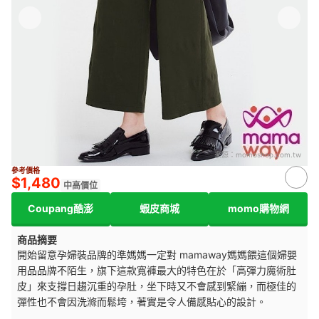
來源：
momoshop.com.tw
參考價格
$1,480
中高價位
Coupang酷澎
蝦皮商城
momo購物網
商品摘要
開始留意孕婦裝品牌的準媽媽一定對 mamaway媽媽餵這個婦嬰
用品品牌不陌生，旗下這款寬褲最大的特色在於「高彈力魔術肚
皮」來支撐日趨沉重的孕肚，坐下時又不會感到緊繃，而極佳的
彈性也不會因洗滌而鬆垮，著實是令人備感貼心的設計。