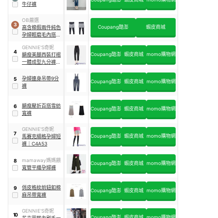
牛仔褲
OB嚴選
3
Coupang酷澎
蝦皮商城
高含棉假兩件純色
孕婦輕磨毛內搭褲
裙
｜
MA0266-
GENNIE'S奇妮
4
Coupang酷澎
蝦皮商城
momo購物網
顯瘦美腿西裝打褶
一體成型九分褲
｜
T4E18
孕婦連身吊帶9分
5
Coupang酷澎
蝦皮商城
momo購物網
褲
顯瘦壓折百搭雪紡
6
Coupang酷澎
蝦皮商城
momo購物網
寬褲
GENNIE'S奇妮
7
Coupang酷澎
蝦皮商城
momo購物網
馬賽克細格孕婦短
褲
｜
C4A53
mamaway媽媽餵
8
Coupang酷澎
蝦皮商城
momo購物網
寬管平織孕婦褲
俏皮格紋前鈕釦棉
9
Coupang酷澎
蝦皮商城
momo購物網
麻吊帶寬褲
GENNIE'S奇妮
10
Coupang酷澎
蝦皮商城
momo購物網
花卉圖藤內刷毛一