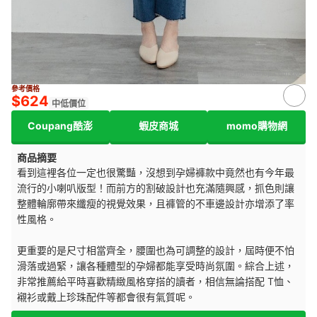
來源：
momoshop.com.tw
參考價格
$624
中低價位
Coupang酷澎
蝦皮商城
momo購物網
商品摘要
看到這裡各位一定也很驚豔，沒想到孕婦褲款中竟然也有今年最
流行的小喇叭版型！而前方的割破設計也充滿隨興感，抓色則讓
整體輪廓帶來纖瘦的視覺效果，且褲管的不車邊設計亦增添了率
性風格。
更重要的是尺寸相當齊全，腰圍也為可調整的設計，屆時便不怕
滑落或過緊，讓各種體型的孕婦都能享受時尚氛圍。綜合上述，
非常推薦給平時喜歡精緻風格穿搭的讀者，相信無論搭配 T恤、
襯衫或戴上珍珠配件等都會很有氣質呢。