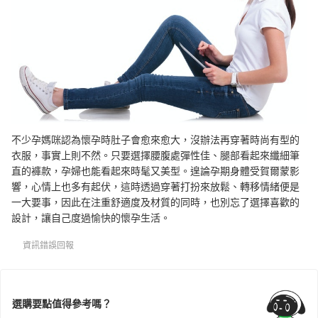
不少孕媽咪認為懷孕時肚子會愈來愈大，沒辦法再穿著時尚有型的
衣服，事實上則不然。只要選擇腰腹處彈性佳、腿部看起來纖細筆
直的褲款，孕婦也能看起來時髦又美型。遑論孕期身體受賀爾蒙影
響，心情上也多有起伏，這時透過穿著打扮來放鬆、轉移情緒便是
一大要事，因此在注重舒適度及材質的同時，也別忘了選擇喜歡的
設計，讓自己度過愉快的懷孕生活。
資訊錯誤回報
選購要點值得參考嗎？