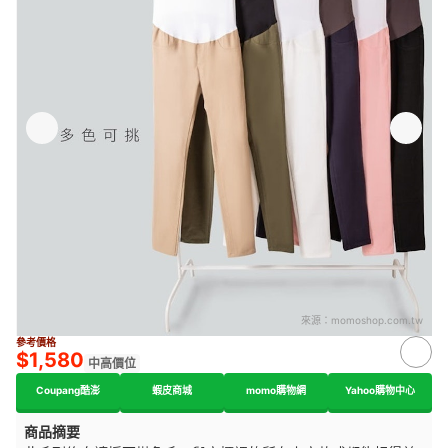
來源：
momoshop.com.tw
參考價格
$1,580
中高價位
Coupang酷澎
蝦皮商城
momo購物網
Yahoo購物中心
商品摘要