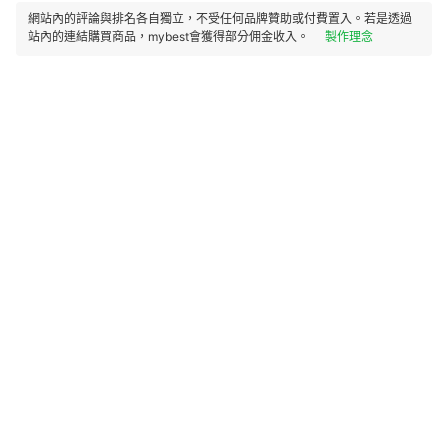
網站內的評論與排名各自獨立，不受任何品牌贊助或付費置入。若是透過
站內的連結購買商品，mybest會獲得部分佣金收入。
製作理念