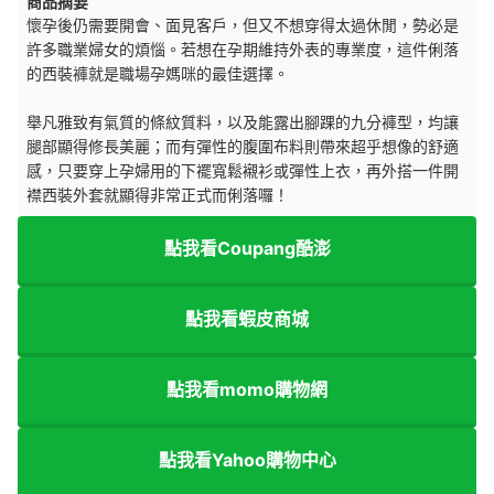
商品摘要
懷孕後仍需要開會、面見客戶，但又不想穿得太過休閒，勢必是
許多職業婦女的煩惱。若想在孕期維持外表的專業度，這件俐落
的西裝褲就是職場孕媽咪的最佳選擇。
舉凡雅致有氣質的條紋質料，以及能露出腳踝的九分褲型，均讓
腿部顯得修長美麗；而有彈性的腹圍布料則帶來超乎想像的舒適
感，只要穿上孕婦用的下襬寬鬆襯衫或彈性上衣，再外搭一件開
襟西裝外套就顯得非常正式而俐落囉！
點我看Coupang酷澎
點我看蝦皮商城
點我看momo購物網
點我看Yahoo購物中心