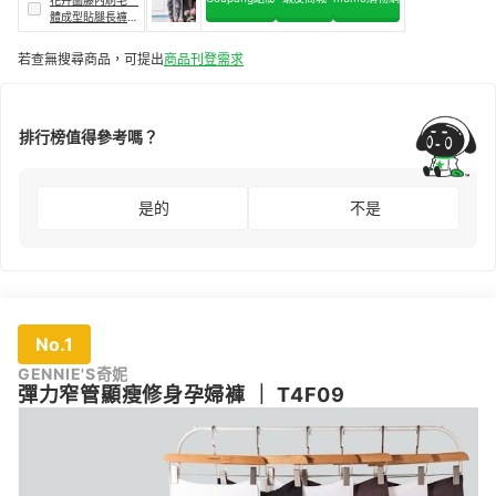
體成型貼腿長褲
｜
T4815
若查無搜尋商品，可提出
商品刊登需求
排行榜值得參考嗎？
是的
不是
No.1
GENNIE'S奇妮
彈力窄管顯瘦修身孕婦褲
｜
T4F09