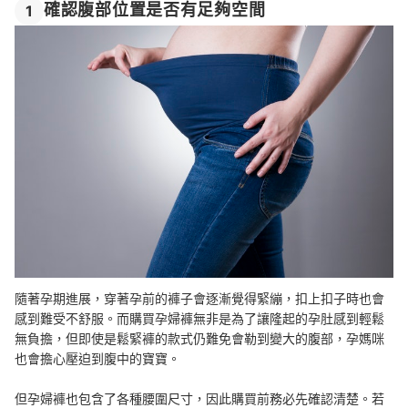
確認腹部位置是否有足夠空間
1
隨著孕期進展，穿著孕前的褲子會逐漸覺得緊繃，扣上扣子時也會
感到難受不舒服。而購買孕婦褲無非是為了讓隆起的孕肚感到輕鬆
無負擔，但即使是鬆緊褲的款式仍難免會勒到變大的腹部，孕媽咪
也會擔心壓迫到腹中的寶寶。
但孕婦褲也包含了各種腰圍尺寸，因此購買前務必先確認清楚。若