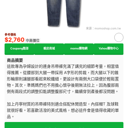
來源：
momoshop.com.tw
參考價格
$2,760
中高價位
Coupang酷澎
蝦皮商城
momo購物網
Yahoo購物中心
商品摘要
這款專為孕婦設計的連身吊帶褲充滿了講究的細節考量，相當值
得推薦。從腰部到大腿一帶採用 A字形的剪裁，而大腿以下的錐
形輪廓則讓腿部看起來較纖細，更設計有兩側大口袋便於輕鬆置
物。其次，準媽媽們也不用擔心懷孕後期無法拉上，因為腹部兩
側有兩段式的調整扣能調整腹部尺寸，繼續穿到產後都沒問題。
加上丹寧材質的吊帶褲特別適合搭配休閒造型，內搭帽T 及球鞋
就很好看。若喜歡活潑的美式風格，想必這件會是值得收藏的單
品。