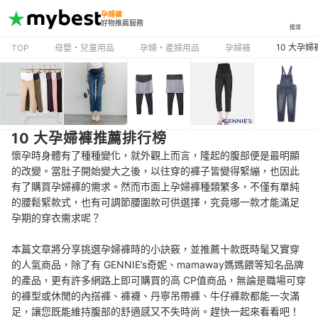
孕婦褲
好物推薦服務
搜尋
10 大孕
TOP
母嬰・兒童用品
孕婦・產婦用品
孕婦褲
10 大孕婦褲推薦排行榜
懷孕時身體有了種種變化，就外觀上而言，隆起的腹部便是最明顯
的改變。當肚子開始變大之後，以往穿的褲子皆變得緊繃，也因此
有了購買孕婦褲的需求。然而市面上孕婦褲種類繁多，不僅有單純
的腰鬆緊款式，也有可調節腰圍款可供選擇，究竟哪一款才能滿足
孕期的穿衣需求呢？
本篇文章將分享挑選孕婦褲時的小訣竅，並推薦十款既時髦又實穿
的人氣商品，除了有 GENNIE’s奇妮、mamaway媽媽餵等知名品牌
的產品，更有許多網路上即可購買的高 CP值商品，無論是職場可穿
的褲型或休閒的內搭褲、褲襪、丹寧吊帶褲、牛仔褲款都能一次滿
足，讓您既能維持腹部的舒適感又不失時尚。趕快一起來看看吧！