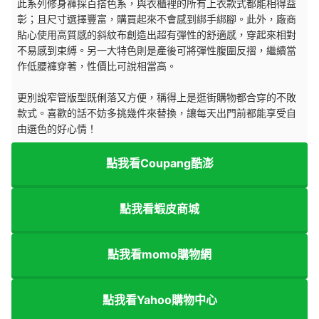
此系列修身褲採百搭色系，與衣櫃裡的所有上衣款式都能相得益
彰；且尺寸選擇豐富，購買起來不會感到綁手綁腳。此外，廠商
貼心使用高質感的斜紋布創造出超有彈性的舒適感，穿起來相對
不易感到束縛。另一大特色則是產後可將彈性腹圍反摺，繼續當
作低腰褲穿著，性價比可說相當高。
更別說窄管版型既俐落又方便，稱得上是逛街購物都合穿的不敗
款式。喜歡的話不妨多挑幾件來替換，讓每天出門前都能享受自
由選色的好心情！
點我看Coupang酷澎
點我看蝦皮商城
點我看momo購物網
點我看Yahoo購物中心