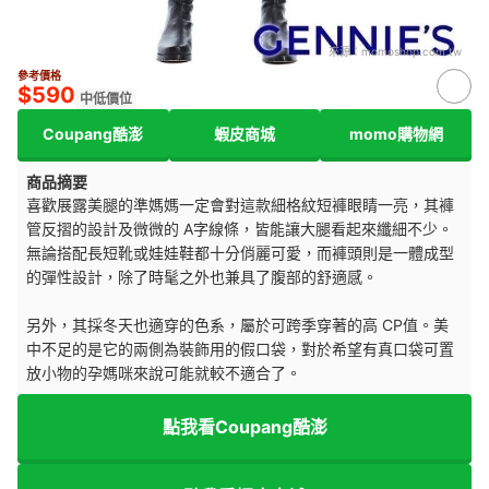
來源：
momoshop.com.tw
參考價格
$590
中低價位
Coupang酷澎
蝦皮商城
momo購物網
商品摘要
喜歡展露美腿的準媽媽一定會對這款細格紋短褲眼睛一亮，其褲
管反摺的設計及微微的 A字線條，皆能讓大腿看起來纖細不少。
無論搭配長短靴或娃娃鞋都十分俏麗可愛，而褲頭則是一體成型
的彈性設計，除了時髦之外也兼具了腹部的舒適感。
另外，其採冬天也適穿的色系，屬於可跨季穿著的高 CP值。美
中不足的是它的兩側為裝飾用的假口袋，對於希望有真口袋可置
放小物的孕媽咪來說可能就較不適合了。
點我看Coupang酷澎