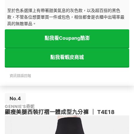
至於色系選擇上有帶著甜美氣息的灰色款，以及超百搭的黑色
款，不管各位想要單買一件或包色，相信都會是衣櫃中出場率最
高的無敵單品。
點我看Coupang酷澎
點我看蝦皮商城
資訊錯誤回報
No.4
GENNIE'S奇妮
顯瘦美腿西裝打褶一體成型九分褲
｜
T4E18