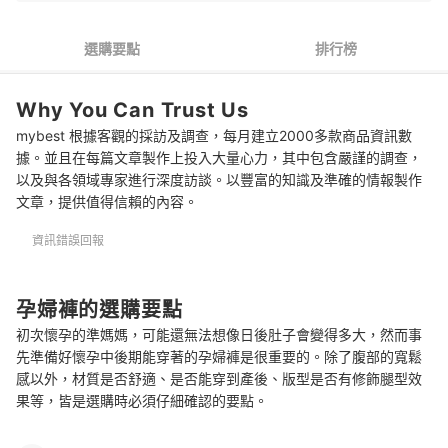
4
修飾腿部的設計讓孕媽咪也能享受時尚樂趣
選購要點
排行榜
推薦十大孕婦褲人氣排行榜
Why You Can Trust Us
平常穿的衣物也能變身為孕婦裝
mybest 根據客觀的採訪及調查，每月建立2000多款商品資訊數
準備孕婦內褲，讓腹部更舒適
據。並且在每篇文章製作上投入大量心力，其中包含嚴謹的調查，
以及與各領域專家進行深度訪談。以豐富的知識及準確的情報製作
總結
文章，提供值得信賴的內容。
資訊錯誤回報
孕婦褲的選購要點
初次懷孕的準媽媽，可能還無法想像日後肚子會變得多大，然而事
先準備好懷孕中後期能穿著的孕婦褲是很重要的。除了腹部的寬鬆
感以外，材質是否舒適、是否能穿到產後、版型是否有修飾腿型效
果等，皆是選購時必須仔細確認的要點。