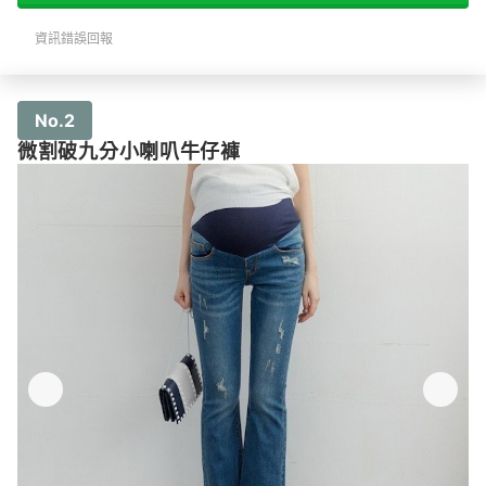
資訊錯誤回報
No.2
微割破九分小喇叭牛仔褲