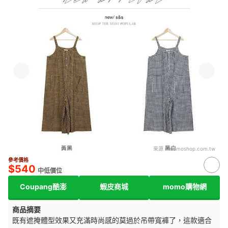
來源：
momoshop.com.tw
參考價格
$540
中低價位
Coupang酷澎
蝦皮商城
momo購物網
商品摘要
既有遮掩體型效果又充滿時尚感的莫過於吊帶寬褲了，這款適合