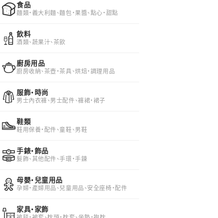
食品
麵類・義大利麵、麵包・果醬、點心・甜點
飲料
酒類、蔬果汁、茶飲
廚房用品
廚房收納、茶壺・茶具、烘焙・調理用品
服飾・時尚
男士內衣褲、男士配件、褲裙・裙子
鞋類
鞋用保養・配件、童鞋、男鞋
手錶・飾品
髮飾、其他配件、手環・手鍊
母嬰・兒童用品
孕婦・產婦用品、兒童用品、安全座椅・配件
家具・家飾
被毯・被套、枕頭・枕套、坐墊・抱枕