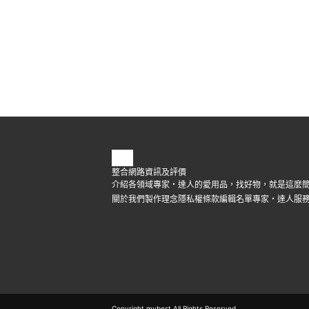
整合網路資訊及評價
介紹各領域專家・達人的愛用品，找好物，就是這麼
關於我們
製作理念
隱私權條款
編輯名單
專家・達人
服
Copyright mybest All Rights Reserved.