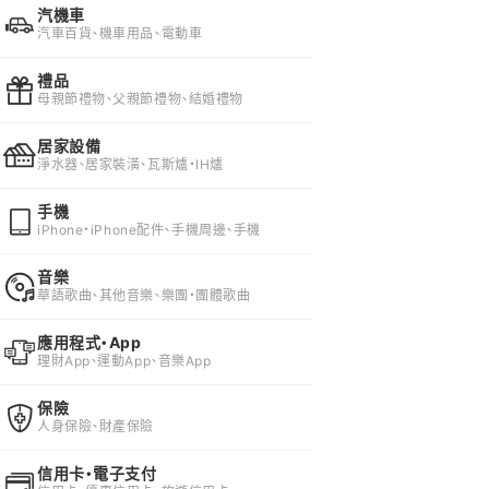
汽機車
汽車百貨、機車用品、電動車
禮品
母親節禮物、父親節禮物、結婚禮物
居家設備
淨水器、居家裝潢、瓦斯爐・IH爐
手機
iPhone・iPhone配件、手機周邊、手機
音樂
華語歌曲、其他音樂、樂團・團體歌曲
應用程式・App
理財App、運動App、音樂App
保險
人身保險、財產保險
信用卡・電子支付