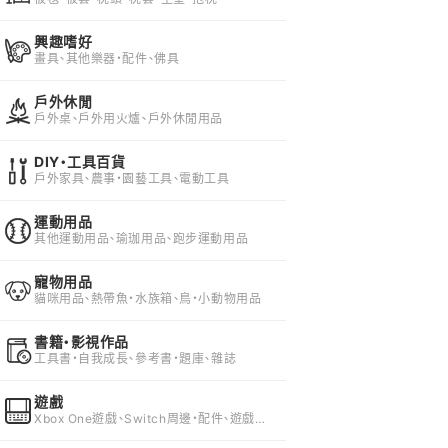
興趣嗜好
畫具、其他樂器・配件、佛具
戶外休閒
戶外桌、戶外用火爐、戶外休閒用品
DIY・工具百貨
戶外家具、農事・園藝工具、電動工具
運動用品
其他運動用品、瑜珈用品、跑步運動用品
寵物用品
貓咪用品、熱帶魚・水族箱、鳥・小動物用品
書籍・影視作品
工具書・自我成長、參考書・題庫、雜誌
遊戲
Xbox One遊戲、Switch周邊・配件、遊戲配
件