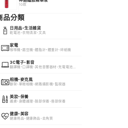
10款
商品分類
日用品・生活雜貨
乾電池、衣物清潔、文具
家電
咖啡機・磨豆機、體脂計・體重計、碎紙機
3C電子・影音
翻譯機・口譯機、其他音響器材、充電電池・
充電器
相機・麥克風
腳架、單眼相機、網路攝影機・監視器
美妝・保養
護膚・身體護理、臉部保養、唇部保養
健康・美容
健康用品、健康飾品、去角質