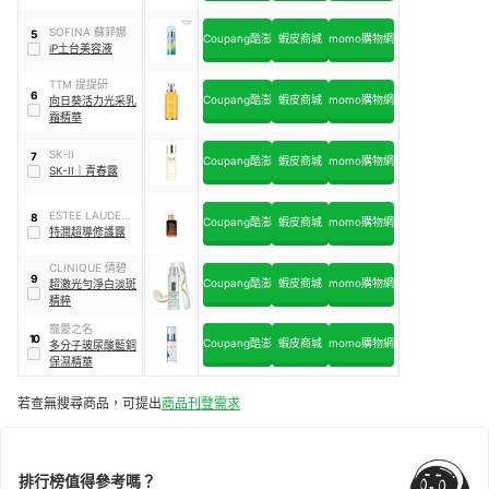
SOFINA 蘇菲娜
5
Coupang酷澎
蝦皮商城
momo購物網
iP土台美容液
TTM 提提研
6
Coupang酷澎
蝦皮商城
momo購物網
向日葵活力光采乳
霜精華
SK-II
7
Coupang酷澎
蝦皮商城
momo購物網
SK-II
｜
青春露
ESTEE LAUDER
8
Coupang酷澎
蝦皮商城
momo購物網
雅詩蘭黛
特潤超導修護露
CLINIQUE 倩碧
9
Coupang酷澎
蝦皮商城
momo購物網
超激光勻淨白淡斑
精粹
寵愛之名
10
Coupang酷澎
蝦皮商城
momo購物網
多分子玻尿酸藍銅
保濕精華
若查無搜尋商品，可提出
商品刊登需求
排行榜值得參考嗎？