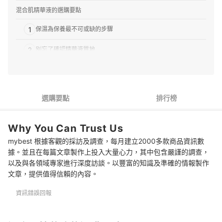
混合肌精華液的選購要點
1
保濕為保養最不可或缺的步驟
2
別忘了確認精華液質地
3
留意使用順序
推薦十大混合肌精華液人氣排行榜
選購要點
排行榜
專家解惑！選購混合肌精華液的常見問題
Why You Can Trust Us
混合肌在挑選保養品時該留意什麼？
mybest 根據客觀的採訪及調查，每月建立2000多款商品資訊數
混合肌也能使用含有油的保養品嗎？
據。並且在每篇文章製作上投入大量心力，其中包含嚴謹的調查，
以及與各領域專家進行深度訪談。以豐富的知識及準確的情報製作
精華液可以天天使用嗎？一次該用多少？
文章，提供值得信賴的內容。
更多混合肌保養品
資訊錯誤回報
總結