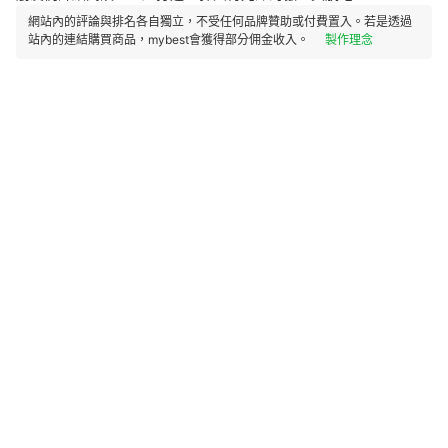
網站內的評論與排名各自獨立，不受任何品牌贊助或付費置入。若是透過
站內的連結購買商品，mybest會獲得部分佣金收入。
製作理念