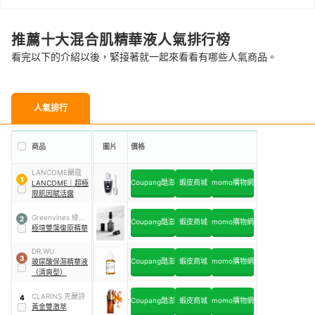
推薦十大混合肌精華液人氣排行榜
看完以下的介紹以後，緊接著就一起來看看有哪些人氣商品。
人氣排行
商品
圖片
價格
LANCOME蘭蔻
1
Coupang酷澎
蝦皮商城
momo購物網
LANCOME
｜
超極
限肌因賦活露
Greenvines 綠藤
2
Coupang酷澎
蝦皮商城
momo購物網
生機
極境雙藻復原精華
DR.WU
3
Coupang酷澎
蝦皮商城
momo購物網
玻尿酸保濕精華液
（清爽型）
CLARINS 克蘭詩
4
Coupang酷澎
蝦皮商城
momo購物網
黃金雙激萃