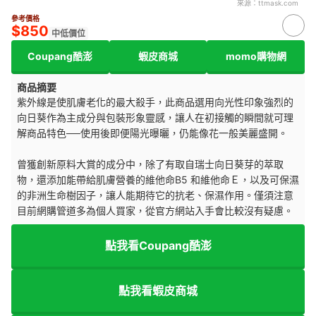
來源：
ttmask.com
參考價格
$850
中低價位
Coupang酷澎
蝦皮商城
momo購物網
商品摘要
紫外線是使肌膚老化的最大殺手，此商品選用向光性印象強烈的
向日葵作為主成分與包裝形象靈感，讓人在初接觸的瞬間就可理
解商品特色──使用後即便陽光曝曬，仍能像花一般美麗盛開。
曾獲創新原料大賞的成分中，除了有取自瑞士向日葵芽的萃取
物，還添加能帶給肌膚營養的維他命B5 和維他命Ｅ，以及可保濕
的非洲生命樹因子，讓人能期待它的抗老、保濕作用。僅須注意
目前網購管道多為個人買家，從官方網站入手會比較沒有疑慮。
點我看Coupang酷澎
點我看蝦皮商城