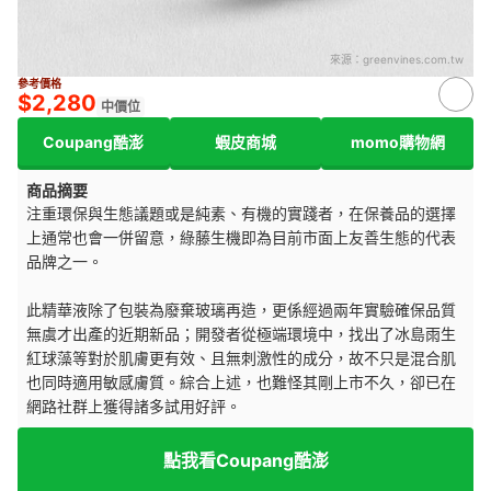
來源：
greenvines.com.tw
參考價格
$2,280
中價位
Coupang酷澎
蝦皮商城
momo購物網
商品摘要
注重環保與生態議題或是純素、有機的實踐者，在保養品的選擇
上通常也會一併留意，綠藤生機即為目前市面上友善生態的代表
品牌之一。
此精華液除了包裝為廢棄玻璃再造，更係經過兩年實驗確保品質
無虞才出產的近期新品；開發者從極端環境中，找出了冰島雨生
紅球藻等對於肌膚更有效、且無刺激性的成分，故不只是混合肌
也同時適用敏感膚質。綜合上述，也難怪其剛上市不久，卻已在
網路社群上獲得諸多試用好評。
點我看Coupang酷澎