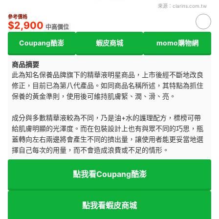
來源：
clarins.com.tw
參考價格
$2,900
中高價位
Coupang酷澎
蝦皮商城
momo購物網
商品摘要
此為知名保養品牌旗下的精華液明星商品，上市後經不斷地改良
修正，目前已為第八代產品。如同商品名稱所述，其特點為抓住
保養的黃金準則，使用後可維持肌膚緊、潤、滑、亮。
成分與多數精華液較為不同，乃是油+水的護理配方，標榜可帶
給肌膚明顯的光澤度。而在包裝設計上也有與眾不同的巧思，瓶
蓋轉向左右兩邊將會產生不同的擠出量，讓使用者能更妥當地選
擇自己每次的用量，而不會造成浪費或不足的情形。
點我看Coupang酷澎
點我看蝦皮商城