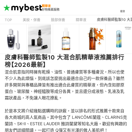
精華液
好物推薦服務
搜尋
皮膚科醫師監製10 大
TOP
美妝・保養
臉部保養
精華液
皮膚科醫師監製10 大混合肌精華液推薦排行
榜【2026最新】
混合肌意指同時擁有乾燥、油性、普通膚質等多種膚況，所以也使
不少人為此煩惱，到底該怎麼挑出最適合自己的一款保養品？雖然
許多開架與專櫃品牌皆有推出適合此膚質的精華液，但內含如膠原
蛋白、玻尿酸、神經醯胺等成分各異，並且還分成液態、乳液及乳
霜狀產品，不免讓人眼花撩亂。
於是本文將介紹幾點選購時的訣竅，並以排名的形式推薦十款來自
各大商城的高人氣商品。其中包含了 LANCÔME蘭蔻、CLARINS克
蘭詩、SK-II、ESTEE LAUDER 雅詩蘭黛等知名大廠。歡迎有興趣的
朋友們詳細閱讀，一起打造 Q彈又有光澤的傲人美肌吧！