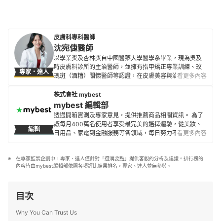
皮膚科專科醫師
沈宛倢醫師
以學業獎及杏林獎自中國醫藥大學醫學系畢業，現為吳及
時皮膚科診所的主治醫師，並擁有指甲矯正專業訓練、玫
專家・達人
瑰斑（酒糟）關懷醫師等認證，在皮膚美容與治療上有豐
看更多內容
富的經驗。 認為許多患者在就醫之前，不確定自己的皮膚
狀況該看哪位醫師，或是不知道醫師的治療經驗與效果而
株式會社 mybest
裹足不前。因此成立了個人的粉絲專頁，希望能夠透過臨
mybest 編輯部
床案例分享、簡單易懂的文字與繪圖，讓更多患者能得到
透過開箱實測及專家意見，提供推薦商品相關資訊。 為了
正確的皮膚相關資訊。
讓每月400萬名使用者享受最完美的選擇體驗，從美妝、
編輯
沈宛倢醫師的簡介
日用品、家電到金融服務等各領域，每日努力不懈地製作
看更多內容
全新內容。
mybest 編輯部的簡介
在專家監製企劃中，專家、達人僅針對「選購要點」提供客觀的分析及建議。排行榜的
內容皆由mybest編輯部依照各項評比結果排名，專家、達人並無參與。
目次
Why You Can Trust Us