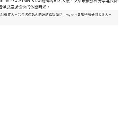
leman、CAPTAIN STAG鹿牌等知名大廠。文章最後亦會分享延長保
陪伴您度過愉快的休閒時光。
付費置入。若是透過站內的連結購買商品，mybest會獲得部分佣金收入。