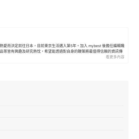
愛而決定前往日本，目前東京生活邁入第5年。加入 mybest 後擔任編輯職
品等皆有興趣及研究熱忱，希望能透過對自身的鞭策將最值得信賴的資訊傳
看更多內容