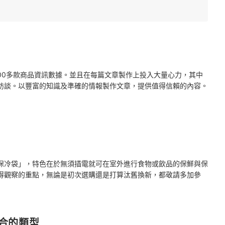
2000多款商品資訊數據。並且在每篇文章製作上投入大量心力，其中
訪談。以豐富的知識及準確的情報製作文章，提供值得信賴的內容。
保冷袋」，特色在於無須插電就可在室外進行食物或飲品的保鮮與保
得觀察的重點，無論是初次選購還是打算汰舊換新，都敬請多加參
合的類型