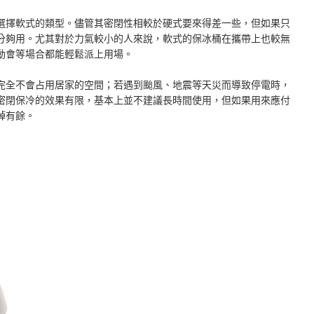
選擇軟式的類型。儘管其密閉性相較於硬式要來得差一些，但如果只
分夠用。尤其對於力氣較小的人來說，軟式的保冰桶在攜帶上也較無
動會等場合都能輕鬆派上用場。
完全不會占用居家的空間；若遇到颱風、地震等天災而導致停電時，
密閉保冷的效果有限，基本上並不建議長時間使用，但如果用來應付
綽有餘。