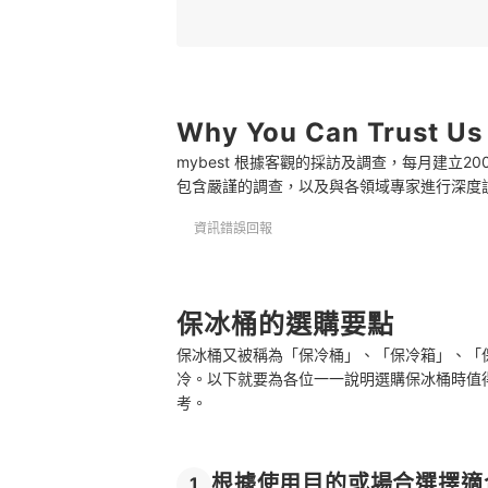
3
確認最長保冷天數
4
容量也足以影響保冷效力
5
Why You Can Trust Us
選擇方便攜帶的款式
mybest 根據客觀的採訪及調查，每月建立
6
選擇有口碑的品牌或製造商
包含嚴謹的調查，以及與各領域專家進行深度
推薦十大保冰桶人氣排行榜
資訊錯誤回報
如何延長保冷效力
總結
保冰桶的選購要點
保冰桶又被稱為「保冷桶」、「保冷箱」、「
冷。以下就要為各位一一說明選購保冰桶時值
考。
根據使用目的或場合選擇適
1