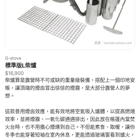
來源：
tw.mall.yahoo.com
G-stove
標準版L柴爐
$16,900
柴爐算是露營時不可或缺的重量級裝備，搭配上一個印地安
帳，讓頂端的煙囪冒出徐徐的煙霧，是大部分露營人的夢
想。
這款善用煙囪效應，能有效地將空氣吸入爐體，以提高燃燒
效率，並將煙霧、一氧化碳通通排出，因此放在帳篷內當焚
火台時，也不用擔心煙燻到自己。不但能煮食、取暖，讓你
冬季也能穿著短袖在室內休息，更能透過玻璃窗看到爐火，