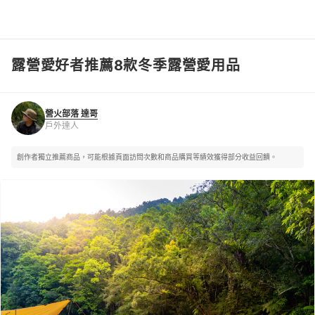
露營愛好者推薦8款冬季露營愛用品
營火部落 達哥
戶外達人
營火部落 達哥
戶外達人
創作者獨立推薦商品，可能根據頁面訪問次數和商品購買等績效獲得部分收益回饋。