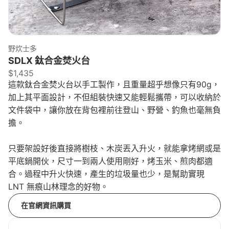
來源：
goosoutdoor.com
野炊士多
SDLX 鈦合金焚火台
$1,435
這款鈦合金焚火台以手工製作，且重量超乎想像只有90g，
加上其平面設計，不但組裝快速又能輕鬆攜帶，可以收納於
文件袋中，讓你放在背包裡前往登山、野營、釣魚也毫無負
擔。
只要架設好後直接將樹枝、木炭丟入升火，就能拿烤網或是
平底鍋開伙，尺寸一到兩人使用剛好，烤玉米、煎肉都適
合。過程中升火快速，產生的垃圾量也少，是幫助實現
LNT 無痕山林理念的好物。
在官網資訊購買