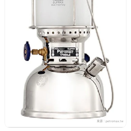
來源：
petromax.tw