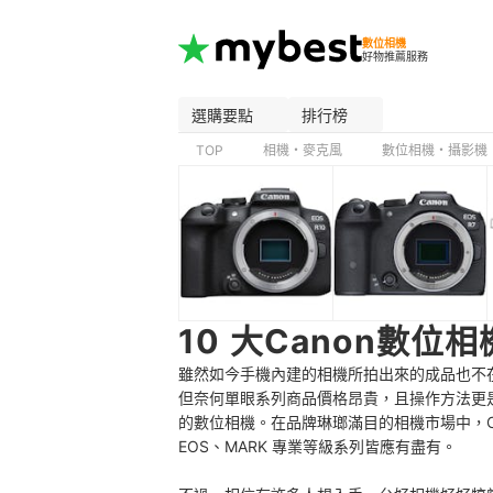
數位相機
好物推薦服務
選購要點
排行榜
TOP
相機・麥克風
數位相機・攝影機
10 大Canon數位
雖然如今手機內建的相機所拍出來的成品也不
但奈何單眼系列商品價格昂貴，且操作方法更
的數位相機。在品牌琳瑯滿目的相機市場中，Ca
EOS、MARK 專業等級系列皆應有盡有。