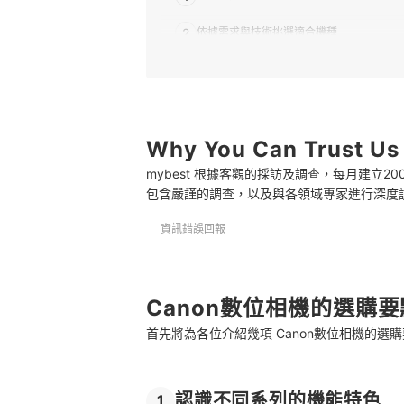
2
依據需求與技術挑選適合機種
3
確認其他方便的附加功能
推薦十大Canon數位相機人氣排行榜
選購Canon數位相機的常見問題
Why You Can Trust Us
mybest 根據客觀的採訪及調查，每月建立
Q：相機要如何保養?
包含嚴謹的調查，以及與各領域專家進行深度
Q：平時使用相機該注意什麼事情？
資訊錯誤回報
Q：有需另外購買其他配件嗎？
總結
Canon數位相機的選購要
首先將為各位介紹幾項 Canon數位相機的
認識不同系列的機能特色
1