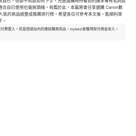
賞自已，但卻不知該如何下手，光是選購時所看到的諸多專有名詞就
合自已使用也毫無頭緒。有鑑於此，本篇將會分享選購 Canon數
具人氣的商品統整成推薦排行榜。希望各位可參考本文後，能順利尋
下。
付費置入。若是透過站內的連結購買商品，mybest會獲得部分佣金收入。