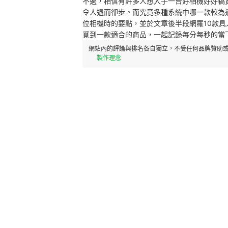
不過，相信有許多人想入手一台好相機好好犒
令人退而卻步。而究竟多種系統中哪一款較為適
位相機時的要點，並於文章後半段網羅10款
覓到一款適合的商品，一起記錄每分每秒的當
網站內的評論與排名各自獨立，不受任何品牌贊助或
製作理念