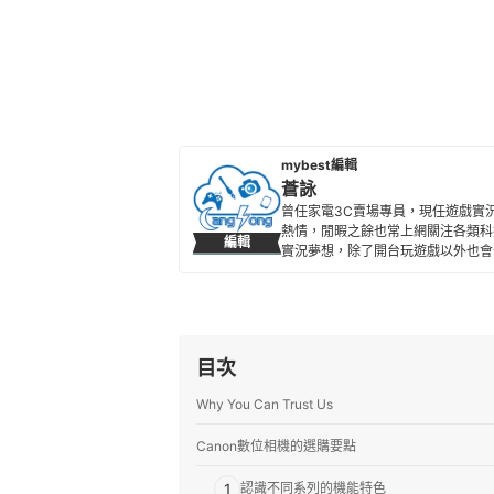
mybest編輯
蒼詠
曾任家電3C賣場專員，現任遊戲實
熱情，閒暇之餘也常上網關注各類科
編輯
實況夢想，除了開台玩遊戲以外也會分
件，立志從實用面讓對這些商品有興
淺出的敘述了解每樣商品的特色及優
蒼詠的簡介
目次
Why You Can Trust Us
Canon數位相機的選購要點
1
認識不同系列的機能特色