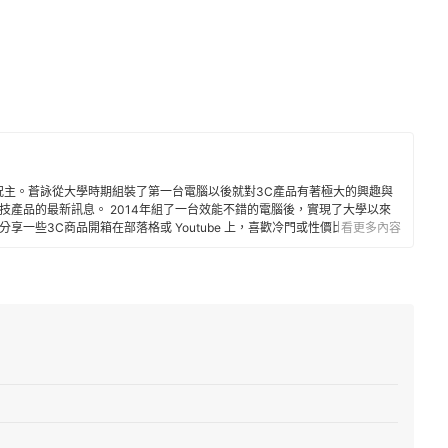
況主。蒼詠從大學時期組裝了第一台電腦以後就對3C產品有著極大的興趣與
技產品的最新訊息。 2014年組了一台效能不錯的電腦後，實現了大學以來
享一些3C商品開箱在部落格或 Youtube 上，喜歡冷門或性價比極高的物
看更多內容
趣的人們都能得到有用的資訊，並運用自身的文字專長讓讀者可以透過深入
缺點。