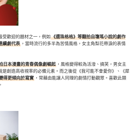
最受歡迎的題材之一，例如
《還珠格格》等翻拍自瓊瑤小說的劇作
連續劇代表
，當時流行的多半為苦情風格，女主角梨花帶淚的表情
拍日本漫畫的青春偶像劇崛起
，風格變得較為活潑、搞笑，男女主
說是創造高收視率的必備元素。而之後從《我可能不會愛你》、《犀
變得更傾向於寫實
，常藉由能讓人同理的劇情打動觀眾。喜歡此類
。