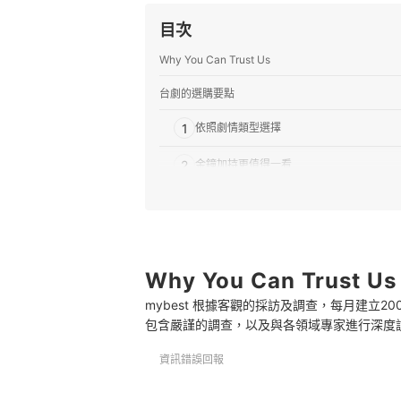
目次
Why You Can Trust Us
台劇的選購要點
1
依照劇情類型選擇
2
金鐘加持更值得一看
推薦十大台劇人氣排行榜
專家解惑！選購台灣電視劇的常見問題
Q：如何挑選適合闔家觀賞的電視劇？
Why You Can Trust Us
Q：可以在哪些管道看到台劇？
mybest 根據客觀的採訪及調查，每月建立
包含嚴謹的調查，以及與各領域專家進行深度
Q：台灣電視劇的集數、時間和播映期大概多長？
資訊錯誤回報
同樣精彩豐富的台灣電影