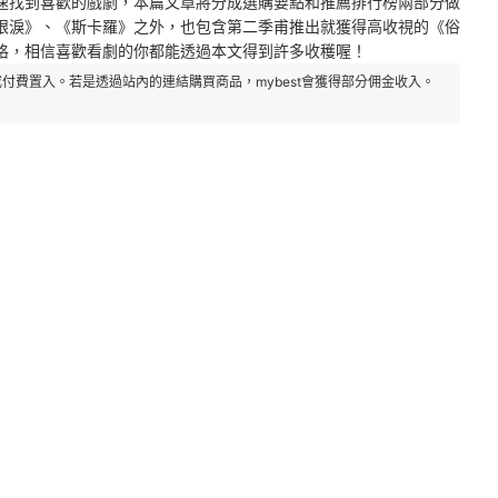
速找到喜歡的戲劇，本篇文章將分成選購要點和推薦排行榜兩部分做
眼淚》、《斯卡羅》之外，也包含第二季甫推出就獲得高收視的《俗
格，相信喜歡看劇的你都能透過本文得到許多收穫喔！
付費置入。若是透過站內的連結購買商品，mybest會獲得部分佣金收入。