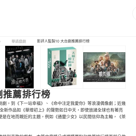
影評人監製10 大台劇推薦排行榜
D
華語戲劇
劇推薦排行榜
劇劇，到《下一站幸福》、《命中注定我愛你》等浪漫偶像劇；近幾
入更讓全新作品如《華燈初上》的聲勢如日中天，即使放諸全球也有著亮
便是在地而親近的主題，例如《通靈少女》以民間信仰為主軸，《茶