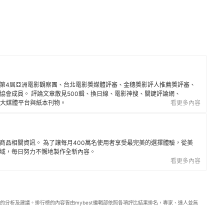
第4屆亞洲電影觀察團、台北電影獎媒體評審、金穗獎影評人推薦獎評審、
協會成員。 評論文章散見500輯、換日線、電影神搜、關鍵評論網、
音等各大媒體平台與紙本刊物。
看更多內容
商品相關資訊。 為了讓每月400萬名使用者享受最完美的選擇體驗，從美
域，每日努力不懈地製作全新內容。
看更多內容
的分析及建議。排行榜的內容皆由mybest編輯部依照各項評比結果排名，專家、達人並無