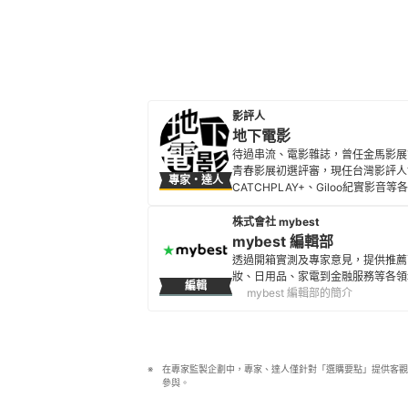
影評人
地下電影
待過串流、電影雜誌，曾任金馬影展
青春影展初選評審，現任台灣影評人
專家・達人
CATCHPLAY+、Giloo紀實影
地下電影的簡介
株式會社 mybest
mybest 編輯部
透過開箱實測及專家意見，提供推薦
妝、日用品、家電到金融服務等各領
編輯
mybest 編輯部的簡介
在專家監製企劃中，專家、達人僅針對「選購要點」提供客觀
參與。