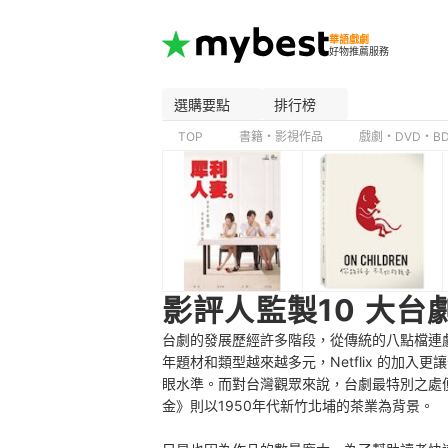
華語戲劇
好物推薦服務
選購要點
排行榜
TOP
書籍・影視作品
戲劇・DVD・B
影評人監製10 大台
台劇的發展歷經許多階段，從傳統的八點檔連
年題材和類型越來越多元，Netflix 的加
眼水準。而對台灣觀眾來說，台劇最特別之處
金》則以1950年代新竹北埔的茶業為背景。