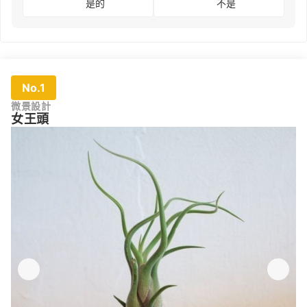
是的
不是
No.1
微景設計
女王頭