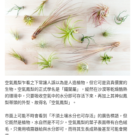
空氣鳳梨的養育方法
專家解惑！選購空氣鳳梨的常見問題
Q：能做什麼幫助空氣鳳梨開花？
Q：空氣鳳梨的平均壽命不長？
Q：空氣鳳梨也能種到土裡嗎？
以多肉植物輕鬆妝點家中
總結
空氣鳳梨乍看之下常讓人誤以為是人造植物，但它可是貨真價實的
生物。空氣鳳梨的正式學名是「鐵蘭屬」，縱然在沙漠等乾燥酷熱
的環境中，只要吸收空氣中的水分即可存活下來，再加上其神似鳳
梨蒂頭的外型、故得名「空氣鳳梨」。
市面上可能不時會看到「不須土壤水分也可存活」的廣告標語，但
它既然是植物，水自然是不可少。空氣鳳梨的葉子表面帶有白色絨
毛，只需用噴霧器給與水分即可，而待其生長成熟後甚至可能會開