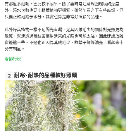
有那麼多絨毛，因此較不耐旱。除了要時常注意周圍環境的溼度
外，澆水次數也要比銀葉植物更頻繁。雖然乍看之下有些麻煩，但
只要正確地給予水分，其實也算是非常好照顧的品種。
此外綠葉植物一樣不耐陽光直曬，尤其因絨毛少的關係對光照更為
敏感，就連透過蕾絲窗簾射進來的光照也可能太強，因此建議放離
窗邊遠一些。不過也正因為其絨毛少，故葉子鮮綠油亮，看起來十
分有朝氣。
看排行榜
耐寒、耐熱的品種較好照顧
2