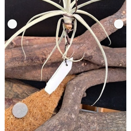
來源：
tw.bid.yahoo.com