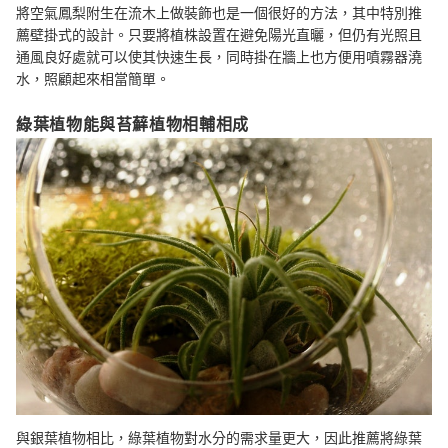
將空氣鳳梨附生在流木上做裝飾也是一個很好的方法，其中特別推
薦壁掛式的設計。只要將植株設置在避免陽光直曬，但仍有光照且
通風良好處就可以使其快速生長，同時掛在牆上也方便用噴霧器澆
水，照顧起來相當簡單。
綠葉植物能與苔蘚植物相輔相成
與銀葉植物相比，綠葉植物對水分的需求量更大，因此推薦將綠葉