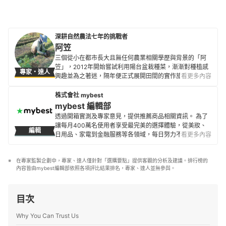
深耕自然農法七年的挑戰者
阿笠
三個從小在都市長大且無任何農業相關學歷與背景的「阿
笠」，2012年開始嘗試利用陽台盆栽種菜，漸漸對種植感
專家・達人
興趣並為之著迷，隔年便正式展開田間的實作旅程。 藉著
看更多內容
邊種邊紀錄的方式，透過部落格「阿笠的栽培筆記」將種
植的過程和心得分享給同樣喜好種植、對植物感興趣、以
株式會社 mybest
及關心蔬果食安問題的朋友。讓大家透過螢幕也能感受自
mybest 編輯部
然療癒力，或親自動手種出安心的好食材。目標是希望能
透過開箱實測及專家意見，提供推薦商品相關資訊。 為了
夠挑戰以自然農法種植出各種健康無添加的「自然恩
讓每月400萬名使用者享受最完美的選擇體驗，從美妝、
編輯
惠」，並實踐與生態和諧相處之道。
日用品、家電到金融服務等各領域，每日努力不懈地製作
看更多內容
阿笠的簡介
全新內容。
mybest 編輯部的簡介
在專家監製企劃中，專家、達人僅針對「選購要點」提供客觀的分析及建議。排行榜的
內容皆由mybest編輯部依照各項評比結果排名，專家、達人並無參與。
目次
Why You Can Trust Us