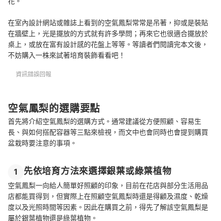
花。
在室內設計網站或雜誌上看到的空氣鳳梨常常是吊著，抑或是裝貼
在牆壁上，光是擺放的方式就有許多學問；再來它也很適合擺放於
桌上，或放在富有設計感的花盤上等等。等讀者們閱讀完本文後，
不妨購入一株來試著培育裝飾看看吧！
資訊錯誤回報
空氣鳳梨的選購要點
首先將介紹空氣鳳梨的選購方式。通常建議從方便照顧、容易生
長、與如何搭配容器等三點來檢視，而文中也會同時也會提到購買
盆栽時要注意的事項。
先依培育方法來選擇銀葉或綠葉植物
1
空氣鳳梨一向給人簡單好照顧的印象，目前在花店與部分生活用品
店都能買得到，但實際上在照顧空氣鳳梨時還是得顧及濕度、乾燥
度以及光照時間等因素。因此在購買之前，得先了解該空氣鳳梨是
屬於銀葉植物還是綠葉植物。