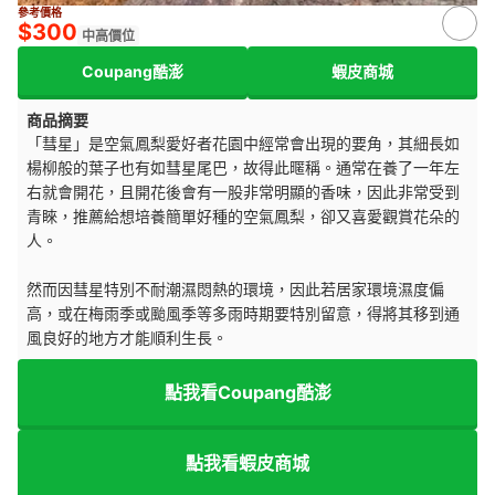
參考價格
$300
中高價位
Coupang酷澎
蝦皮商城
商品摘要
「彗星」是空氣鳳梨愛好者花園中經常會出現的要角，其細長如
楊柳般的葉子也有如彗星尾巴，故得此暱稱。通常在養了一年左
右就會開花，且開花後會有一股非常明顯的香味，因此非常受到
青睞，推薦給想培養簡單好種的空氣鳳梨，卻又喜愛觀賞花朵的
人。
然而因彗星特別不耐潮濕悶熱的環境，因此若居家環境濕度偏
高，或在梅雨季或颱風季等多雨時期要特別留意，得將其移到通
風良好的地方才能順利生長。
點我看Coupang酷澎
點我看蝦皮商城