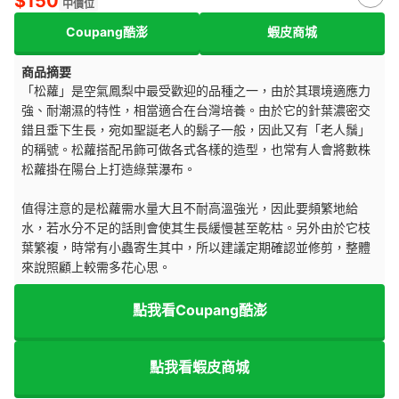
$150
中價位
Coupang酷澎
蝦皮商城
商品摘要
「松蘿」是空氣鳳梨中最受歡迎的品種之一，由於其環境適應力
強、耐潮濕的特性，相當適合在台灣培養。由於它的針葉濃密交
錯且垂下生長，宛如聖誕老人的鬍子一般，因此又有「老人鬚」
的稱號。松蘿搭配吊飾可做各式各樣的造型，也常有人會將數株
松蘿掛在陽台上打造綠葉瀑布。
值得注意的是松蘿需水量大且不耐高溫強光，因此要頻繁地給
水，若水分不足的話則會使其生長緩慢甚至乾枯。另外由於它枝
葉繁複，時常有小蟲寄生其中，所以建議定期確認並修剪，整體
來說照顧上較需多花心思。
點我看Coupang酷澎
點我看蝦皮商城