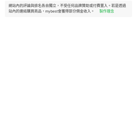
網站內的評論與排名各自獨立，不受任何品牌贊助或付費置入。若是透過
站內的連結購買商品，mybest會獲得部分佣金收入。
製作理念