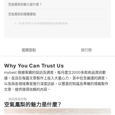
空氣鳳梨的魅力是什麼？
空氣鳳梨的選購要點
1
先依培育方法來選擇銀葉或綠葉植物
2
耐寒、耐熱的品種較好照顧
3
選擇容易開花的品種
選購要點
排行榜
4
挑選容易分株的品種更划算
Why You Can Trust Us
5
決定挑選大株還是小株
mybest 根據客觀的採訪及調查，每月建立2000多款商品資訊數
6
大型種空氣鳳梨：推薦給喜歡外觀豐滿的讀者
據。並且在每篇文章製作上投入大量心力，其中包含嚴謹的調查，
以及與各領域專家進行深度訪談。以豐富的知識及準確的情報製作
7
購買空氣鳳梨裝飾藝術時的注意事項
文章，提供值得信賴的內容。
推薦12款空氣鳳梨人氣排行榜
資訊錯誤回報
空氣鳳梨的魅力是什麼？
專家精選2款人氣空氣鳳梨