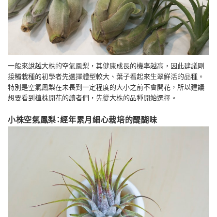
一般來說越大株的空氣鳳梨，其健康成長的機率越高，因此建議剛
接觸栽種的初學者先選擇體型較大、葉子看起來生翠鮮活的品種。
特別是空氣鳳梨在未長到一定程度的大小之前不會開花，所以建議
想要看到植株開花的讀者們，先從大株的品種開始選擇。
小株空氣鳳梨：經年累月細心栽培的醍醐味