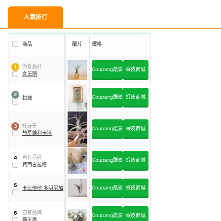
人氣排行
商品
圖片
價格
微景設計
1
Coupang酷澎
蝦皮商城
女王頭
2
Coupang酷澎
蝦皮商城
松蘿
綠房子
3
Coupang酷澎
蝦皮商城
彗星德利卡塔
自有品牌
4
Coupang酷澎
蝦皮商城
費西古拉塔
5
Coupang酷澎
蝦皮商城
卡比他他 多明尼加
自有品牌
6
Coupang酷澎
蝦皮商城
霸王鳳