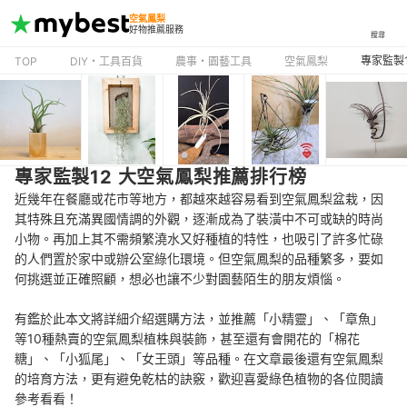
空氣鳳梨
好物推薦服務
搜尋
專家監製
TOP
DIY・工具百貨
農事・園藝工具
空氣鳳梨
專家監製12 大空氣鳳梨推薦排行榜
近幾年在餐廳或花市等地方，都越來越容易看到空氣鳳梨盆栽，因
其特殊且充滿異國情調的外觀，逐漸成為了裝潢中不可或缺的時尚
小物。再加上其不需頻繁澆水又好種植的特性，也吸引了許多忙碌
的人們置於家中或辦公室綠化環境。但空氣鳳梨的品種繁多，要如
何挑選並正確照顧，想必也讓不少對園藝陌生的朋友煩惱。
有鑑於此本文將詳細介紹選購方法，並推薦「小精靈」、「章魚」
等10種熱賣的空氣鳳梨植株與裝飾，甚至還有會開花的「棉花
糖」、「小狐尾」、「女王頭」等品種。在文章最後還有空氣鳳梨
的培育方法，更有避免乾枯的訣竅，歡迎喜愛綠色植物的各位閱讀
參考看看！