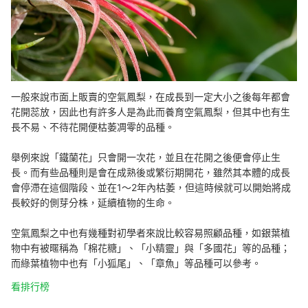
一般來說市面上販賣的空氣鳳梨，在成長到一定大小之後每年都會
花開蕊放，因此也有許多人是為此而養育空氣鳳梨，但其中也有生
長不易、不待花開便枯萎凋零的品種。
舉例來說「鐵蘭花」只會開一次花，並且在花開之後便會停止生
長。而有些品種則是會在成熟後或繁衍期開花，雖然其本體的成長
會停滯在這個階段、並在1～2年內枯萎，但這時候就可以開始將成
長較好的側芽分株，延續植物的生命。
空氣鳳梨之中也有幾種對初學者來說比較容易照顧品種，如銀葉植
物中有被暱稱為「棉花糖」、「小精靈」與「多國花」等的品種；
而綠葉植物中也有「小狐尾」、「章魚」等品種可以參考。
看排行榜