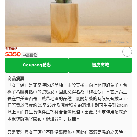
來源：
shopee.tw
參考價格
$350
中高價位
Coupang酷澎
蝦皮商城
商品摘要
「女王頭」是非常特殊的品種，由於其捲曲向上延伸的葉子，像
極了希臘神話中的蛇魔女，因此又得名為「梅杜莎」。它原為生
長在中美墨西哥亞熱帶地區的品種，剛開始養的時候只有數cm，
但若置於溫度約20至25度及濕度穩定的環境中則可生長到20cm
以上。而其生長條件正巧符合台灣氣溫，因此只需定時用噴霧澆
水很快能讓它開花，很適合新手栽種。
只是要注意女王頭並不耐潮濕悶熱，因此在高濕高溫的夏天時，