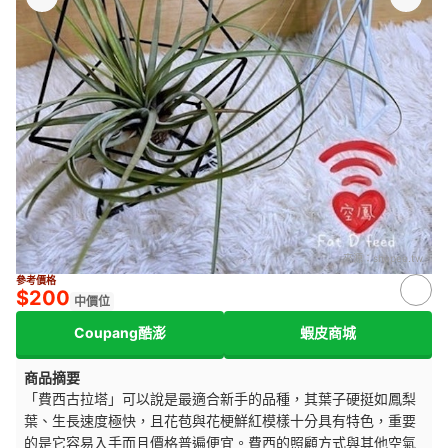
來源：
shopee.tw
參考價格
$200
中價位
Coupang酷澎
蝦皮商城
商品摘要
「費西古拉塔」可以說是最適合新手的品種，其葉子硬挺如鳳梨
葉、生長速度極快，且花苞與花梗鮮紅模樣十分具有特色，重要
的是它容易入手而且價格普遍便宜。費西的照顧方式與其他空氣