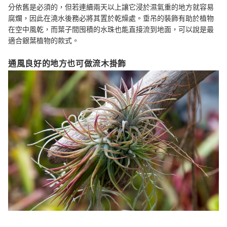
分依舊是必須的，但若連續兩天以上讓它浸於濕氣重的地方就容易
腐爛，因此在澆水後務必將其置於乾燥處。垂吊的裝飾有助於植物
在空中風乾，而葉子間囤積的水珠也能直接流到地面，可以說是最
適合銀葉植物的款式。
通風良好的地方也可做流木掛飾